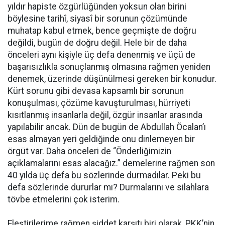
yıldır hapiste özgürlüğünden yoksun olan birini
böylesine tarihî, siyasî bir sorunun çözümünde
muhatap kabul etmek, bence geçmişte de doğru
değildi, bugün de doğru değil. Hele bir de daha
önceleri aynı kişiyle üç defa denenmiş ve üçü de
başarısızlıkla sonuçlanmış olmasına rağmen yeniden
denemek, üzerinde düşünülmesi gereken bir konudur.
Kürt sorunu gibi devasa kapsamlı bir sorunun
konuşulması, çözüme kavuşturulması, hürriyeti
kısıtlanmış insanlarla değil, özgür insanlar arasında
yapılabilir ancak. Dün de bugün de Abdullah Öcalan’ı
esas almayan yeri geldiğinde onu dinlemeyen bir
örgüt var. Daha önceleri de “Önderliğimizin
açıklamalarını esas alacağız.” demelerine rağmen son
40 yılda üç defa bu sözlerinde durmadılar. Peki bu
defa sözlerinde dururlar mı? Durmalarını ve silahlara
tövbe etmelerini çok isterim.
Eleştirilerime rağmen şiddet karşıtı biri olarak, PKK’nin