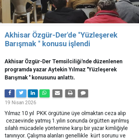
Akhisar Özgür-Der'de ''Yüzleşerek
Barışmak '' konusu işlendi
Akhisar Özgür-Der Temsilciliği'nde düzenlenen
programda yazar Aytekin Yılmaz ''Yüzleşerek
Barışmak '' konusunu anlattı.
19 Nisan 2026
Yılmaz 10 yıl PKK örgütüne üye olmaktan ceza alıp
cezaevinde yatmış 1.yılın sonunda örgütten ayrılmış
silahlı mücadele yöntemine karşı bir yazar kimliğiyle
tanınıyor. Çalışma alanları genellikle kürt sorunu ve