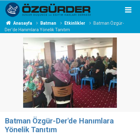
Anasayfa
Batman
Etkinlikler
Batman Özgür-
Der'de Hanımlara Yönelik Tanıtım
Batman Özgür-Der'de Hanımlara
Yönelik Tanıtım