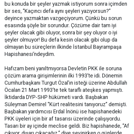
bu konuda bir şeyler yazmak istiyorum sonra içimden
bir ses, “Kaçıncı defa aynı şeyleri yazıyorsun?”
deyince yazmaktan vazgeçiyorum. Çünkü bu sorun
esasında şöyle bir sorundur. Çözüme dair tam iyi
şeyler olacak gibi oluyor, sonra bir şey oluyor o iyi
şeyler olmuyor! Bu defa kesin olacak gibi olup da
olmayan bu süreçlerin ilkinde İstanbul Bayrampaşa
Hapishanesi’ndeydim.
Hafızam beni yanıltmıyorsa Devletin PKK ile soruna
çözüm arama girişimlerinin ilki 1993’te idi. Dönemin
Cumhurbaşkanı Turgut Özal’ın isteği üzerine Abdullah
Öcalan 21 Mart 1993’te tek taraflı ateşkes yapmıştı.
İktidarda DYP-SHP hükümeti vardı. Başbakan
Süleyman Demirel “Kürt realitesini tanıyoruz” demişti.
Başbakan yardımcısı Erdal İnönü ise hapishanedeki
PKK üyeleri için bir af tasarısı üzerinde çalışıyordu.
Tasarı bir ay içinde meclise geldi. Biz hapishanede, “Af
çıkıyor, dışarı çıkacağız.” diye sevinirken o günlerde