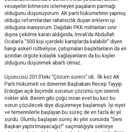
vesayetin bitmesini istemeyen paşaların parmağı
olduğunu düşünüyorum. AK parti hükümetinin yapmış
olduğu reformlardan rahatsızlık duyan erklerin işi
olduğuna inanıyorum. Dağdaki PKK militanları sınır
dışına çekilme kararı aldığında, İmralı’da Abdullah
Öcalan’a “500 kişi içerdeki kamplarda kalabilir” diyen
hangi askerî rütbeliyse, çatışmaları başlatanların da en
azından örgüte kolaylık sağlayanların da bu kişiler
olduğunu düşünmek abartı olmaz.
Üçüncüsü 2013’teki “Çözüm süreci” idi. İlk kez AK
Parti Hükümeti ve dönemin Başbakanı Recep Tayyip
Erdoğan açık biçimde sorunun çözümü için önemli
riskler aldı. Benim gibi çoğu insan evet bu kez bu
sorun çözülecek diye düşünmeye başlamıştı. İyi niyet
ve temennilerle başlayan bu süreç de en fazla iki yıl
sürdü. Olumlu başlayan süreç iki yılın sonunda “Seni
Başkan yaptırtmayacağız!” saçmalığıyla sekteye