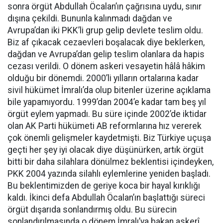
sonra örgüt Abdullah Öcalan’ın çağrısına uydu, sınır
dışına çekildi. Bununla kalınmadı dağdan ve
Avrupa’dan iki PKK’li grup gelip devlete teslim oldu.
Biz af çıkacak cezaevleri boşalacak diye beklerken,
dağdan ve Avrupa’dan gelip teslim olanlara da hapis
cezası verildi. O dönem askeri vesayetin hâlâ hâkim
olduğu bir dönemdi. 2000’li yılların ortalarına kadar
sivil hükümet İmralı’da olup bitenler üzerine açıklama
bile yapamıyordu. 1999’dan 2004’e kadar tam beş yıl
örgüt eylem yapmadı. Bu süre içinde 2002’de iktidar
olan AK Parti hükümeti AB reformlarına hız vererek
çok önemli gelişmeler kaydetmişti. Biz Türkiye uçuşa
geçti her şey iyi olacak diye düşünürken, artık örgüt
bitti bir daha silahlara dönülmez beklentisi içindeyken,
PKK 2004 yazında silahlı eylemlerine yeniden başladı.
Bu beklentimizden de geriye koca bir hayal kırıklığı
kaldı. İkinci defa Abdullah Öcalan’ın başlattığı süreci
örgüt dışarıda sonlandırmış oldu. Bu sürecin
sonlandırılmasında o dönem İmralı’ya bakan askerî