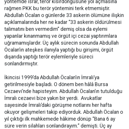
yöntemde ısrar, terör kısırdöngüsüne yol açmasına
rağmen PKK bu terör yöntemini terk etmemiştir.
Abdullah Öcalan o günlerde 33 askerin ölümüne ilişkin
açıklamalarında her ne kadar “33 askerin öldürülmesi
talimatını ben vermedim” demiş olsa da eylemi
yapanlar kınanmamış ve örgüt içi cezai yaptırımlara
uğramamışlardır. Üç aylık sürecin sonunda Abdullah
Öcalan’ın ateşkes ilanıyla yaptığı bu girişimi, örgüt
dışarıda yaptığı terör eylemleriyle süreci
sonlandırmıştır.
İkincisi 1999’da Abdullah Öcalan’ın İmralı’ya
getirilmesiyle başladı. O dönem ben hâlâ Bursa
Cezaevi’nde hapisteyim. Abdullah Öcalan’ın tutulduğu
İmralı cezaevi bize yakın bir yerdi. Avukatlar
sayesinde İmralı’daki görüşme notlarını her hafta
okuyor gelişmeleri takip ediyorduk. Abdullah Öcalan o
yıl çıktığı ilk mahkemede hâkime dönüp “Bana 6 ay
süre verin silahları sonlandırayım.” demişti. Üç ay