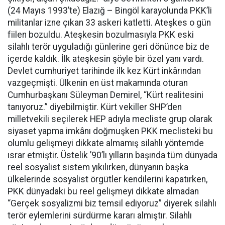
(24 Mayıs 1993’te) Elazığ – Bingöl karayolunda PKK’li
militanlar izne çıkan 33 askeri katletti. Ateşkes o gün
fiilen bozuldu. Ateşkesin bozulmasıyla PKK eski
silahlı terör uyguladığı günlerine geri dönünce biz de
içerde kaldık. İlk ateşkesin şöyle bir özel yanı vardı.
Devlet cumhuriyet tarihinde ilk kez Kürt inkârından
vazgeçmişti. Ülkenin en üst makamında oturan
Cumhurbaşkanı Süleyman Demirel, “Kürt realitesini
tanıyoruz.” diyebilmiştir. Kürt vekiller SHP’den
milletvekili seçilerek HEP adıyla mecliste grup olarak
siyaset yapma imkânı doğmuşken PKK meclisteki bu
olumlu gelişmeyi dikkate almamış silahlı yöntemde
ısrar etmiştir. Üstelik ’90’lı yılların başında tüm dünyada
reel sosyalist sistem yıkılırken, dünyanın başka
ülkelerinde sosyalist örgütler kendilerini kapatırken,
PKK dünyadaki bu reel gelişmeyi dikkate almadan
“Gerçek sosyalizmi biz temsil ediyoruz” diyerek silahlı
terör eylemlerini sürdürme kararı almıştır. Silahlı