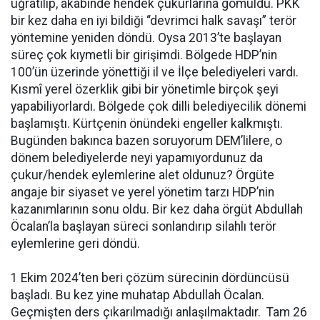
uğratılıp, akabinde hendek çukurlarına gömüldü. PKK
bir kez daha en iyi bildiği “devrimci halk savaşı” terör
yöntemine yeniden döndü. Oysa 2013’te başlayan
süreç çok kıymetli bir girişimdi. Bölgede HDP’nin
100’ün üzerinde yönettiği il ve İlçe belediyeleri vardı.
Kısmî yerel özerklik gibi bir yönetimle birçok şeyi
yapabiliyorlardı. Bölgede çok dilli belediyecilik dönemi
başlamıştı. Kürtçenin önündeki engeller kalkmıştı.
Bugünden bakınca bazen soruyorum DEM’lilere, o
dönem belediyelerde neyi yapamıyordunuz da
çukur/hendek eylemlerine alet oldunuz? Örgüte
angaje bir siyaset ve yerel yönetim tarzı HDP’nin
kazanımlarının sonu oldu. Bir kez daha örgüt Abdullah
Öcalan’la başlayan süreci sonlandırıp silahlı terör
eylemlerine geri döndü.
1 Ekim 2024’ten beri çözüm sürecinin dördüncüsü
başladı. Bu kez yine muhatap Abdullah Öcalan.
Geçmişten ders çıkarılmadığı anlaşılmaktadır. Tam 26