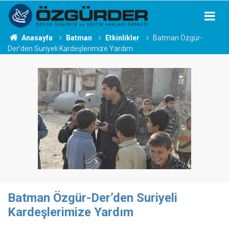
Anasayfa
Batman
Etkinlikler
Batman Özgür-
Der’den Suriyeli Kardeşlerimize Yardım
Batman Özgür-Der’den Suriyeli
Kardeşlerimize Yardım