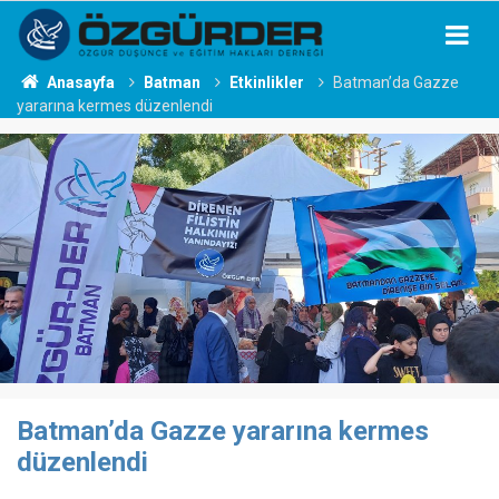
Anasayfa
Batman
Etkinlikler
Batman’da Gazze
yararına kermes düzenlendi
Batman’da Gazze yararına kermes
düzenlendi