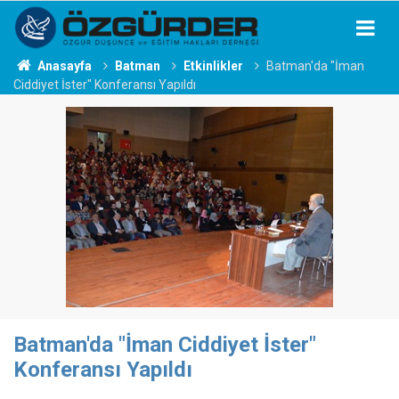
Anasayfa
Batman
Etkinlikler
Batman'da "İman
Ciddiyet İster" Konferansı Yapıldı
Batman'da "İman Ciddiyet İster"
Konferansı Yapıldı