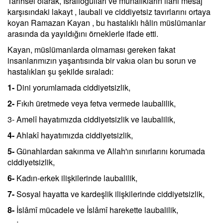
Tarihsel olarak, İsrailoğulları ve münafıkların ilahi mesaj
karşısındaki lakayt , laubali ve ciddiyetsiz tavırlarını ortaya
koyan Ramazan Kayan , bu hastalıklı hâlin müslümanlar
arasında da yayıldığını örneklerle ifade etti.
Kayan, müslümanlarda olmaması gereken fakat
insanlarımızın yaşantısında bir vakıa olan bu sorun ve
hastalıkları şu şekilde sıraladı:
1-
Dini yorumlamada ciddiyetsizlik,
2-
Fıkıh üretmede veya fetva vermede laubalilik,
3- Amelî hayatımızda ciddiyetsizlik ve laubalilik,
4-
Ahlakî hayatımızda ciddiyetsizlik,
5-
Günahlardan sakınma ve Allah'ın sınırlarını korumada
ciddiyetsizlik,
6-
Kadın-erkek ilişkilerinde laubalilik,
7-
Sosyal hayatta ve kardeşlik ilişkilerinde ciddiyetsizlik,
8-
İslâmî mücadele ve İslâmî harekette laubalilik,