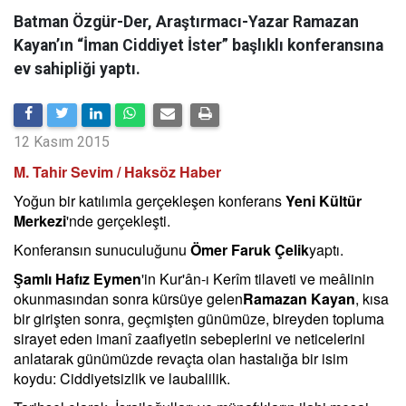
Batman Özgür-Der, Araştırmacı-Yazar Ramazan
Kayan’ın “İman Ciddiyet İster” başlıklı konferansına
ev sahipliği yaptı.
12 Kasım 2015
M. Tahir Sevim / Haksöz Haber
Yoğun bir katılımla gerçekleşen konferans
Yeni Kültür
Merkezi
'nde gerçekleşti.
Konferansın sunuculuğunu
Ömer Faruk Çelik
yaptı.
Şamlı Hafız Eymen
'in Kur'ân-ı Kerîm tilaveti ve meâlinin
okunmasından sonra kürsüye gelen
Ramazan Kayan
, kısa
bir girişten sonra, geçmişten günümüze, bireyden topluma
sirayet eden imanî zaafiyetin sebeplerini ve neticelerini
anlatarak günümüzde revaçta olan hastalığa bir isim
koydu: Ciddiyetsizlik ve laubalilik.