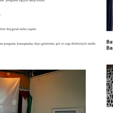
a" programı ilgiyle takip edildi.
.
lere duygusal anlar yaşattı.
Ba
 program, konuşmalar, slayt gösterimi, şiir ve ezgi dinletisiyle sürdü.
Ba