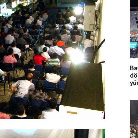
Ba
dö
yü