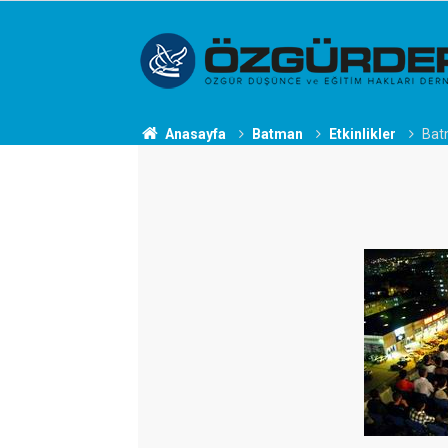
Anasayfa
Batman
Etkinlikler
Batm