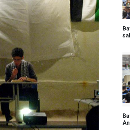
Ba
sal
Ba
An