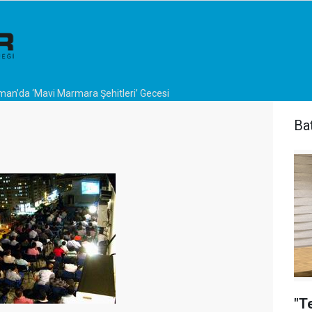
an’da ‘Mavi Marmara Şehitleri’ Gecesi
Ba
"T