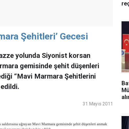
re
ara Şehitleri’ Gecesi
azze yolunda Siyonist korsan
rmara gemisinde şehit düşenleri
ediği “Mavi Marmara Şehitlerini
Ba
edildi.
Mü
alı
31 Mayıs 2011
 saldırısına uğrayan Mavi Marmara gemisinde şehit düşenleri anmak