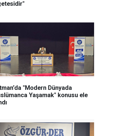
çetesidir"
tman’da "Modern Dünyada
slümanca Yaşamak" konusu ele
ndı