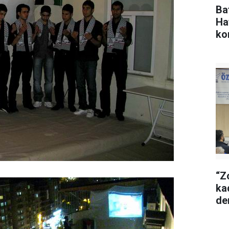
Ba
Ha
ko
“Z
ka
de