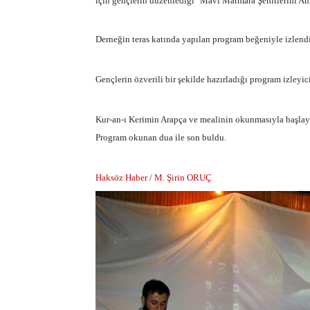
için gençlerin düzenlediği "Mavi Marmara Şehitlerini Anm
Derneğin teras katında yapılan program beğeniyle izlendi
Gençlerin özverili bir şekilde hazırladığı program izleyici
Kur-an-ı Kerimin Arapça ve mealinin okunmasıyla başlayan
Program okunan dua ile son buldu.
Haksöz Haber / M. Şirin ORUÇ