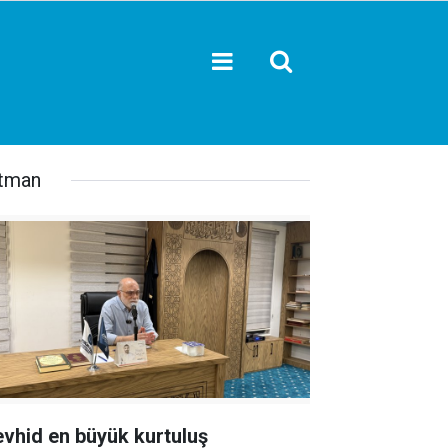
tman
evhid en büyük kurtuluş