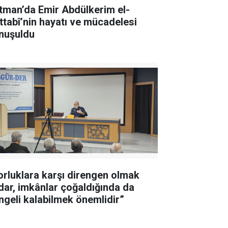
tman’da Emir Abdülkerim el-
ttabî’nin hayatı ve mücadelesi
nuşuldu
orluklara karşı direngen olmak
dar, imkânlar çoğaldığında da
ngeli kalabilmek önemlidir”