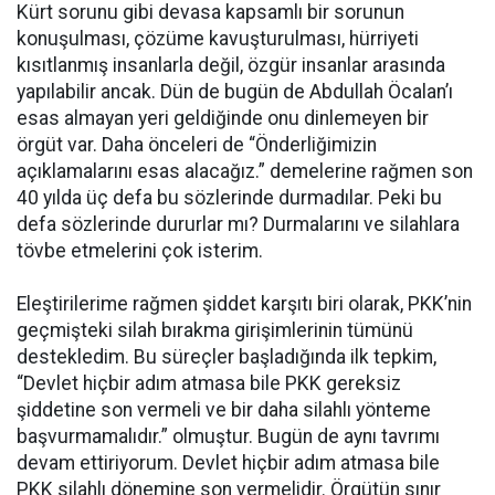
Kürt sorunu gibi devasa kapsamlı bir sorunun
konuşulması, çözüme kavuşturulması, hürriyeti
kısıtlanmış insanlarla değil, özgür insanlar arasında
yapılabilir ancak. Dün de bugün de Abdullah Öcalan’ı
esas almayan yeri geldiğinde onu dinlemeyen bir
örgüt var. Daha önceleri de “Önderliğimizin
açıklamalarını esas alacağız.” demelerine rağmen son
40 yılda üç defa bu sözlerinde durmadılar. Peki bu
defa sözlerinde dururlar mı? Durmalarını ve silahlara
tövbe etmelerini çok isterim.
Eleştirilerime rağmen şiddet karşıtı biri olarak, PKK’nin
geçmişteki silah bırakma girişimlerinin tümünü
destekledim. Bu süreçler başladığında ilk tepkim,
“Devlet hiçbir adım atmasa bile PKK gereksiz
şiddetine son vermeli ve bir daha silahlı yönteme
başvurmamalıdır.” olmuştur. Bugün de aynı tavrımı
devam ettiriyorum. Devlet hiçbir adım atmasa bile
PKK silahlı dönemine son vermelidir. Örgütün sınır