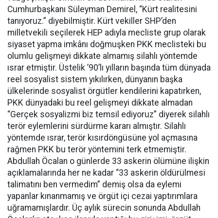
Cumhurbaşkanı Süleyman Demirel, “Kürt realitesini
tanıyoruz.” diyebilmiştir. Kürt vekiller SHP’den
milletvekili seçilerek HEP adıyla mecliste grup olarak
siyaset yapma imkânı doğmuşken PKK meclisteki bu
olumlu gelişmeyi dikkate almamış silahlı yöntemde
ısrar etmiştir. Üstelik ’90’lı yılların başında tüm dünyada
reel sosyalist sistem yıkılırken, dünyanın başka
ülkelerinde sosyalist örgütler kendilerini kapatırken,
PKK dünyadaki bu reel gelişmeyi dikkate almadan
“Gerçek sosyalizmi biz temsil ediyoruz” diyerek silahlı
terör eylemlerini sürdürme kararı almıştır. Silahlı
yöntemde ısrar, terör kısırdöngüsüne yol açmasına
rağmen PKK bu terör yöntemini terk etmemiştir.
Abdullah Öcalan o günlerde 33 askerin ölümüne ilişkin
açıklamalarında her ne kadar “33 askerin öldürülmesi
talimatını ben vermedim” demiş olsa da eylemi
yapanlar kınanmamış ve örgüt içi cezai yaptırımlara
uğramamışlardır. Üç aylık sürecin sonunda Abdullah