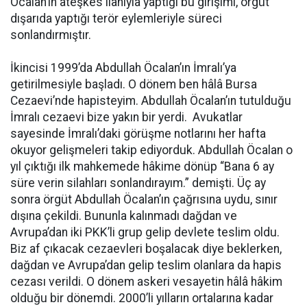
Öcalan’ın ateşkes ilanıyla yaptığı bu girişimi, örgüt
dışarıda yaptığı terör eylemleriyle süreci
sonlandırmıştır.
İkincisi 1999’da Abdullah Öcalan’ın İmralı’ya
getirilmesiyle başladı. O dönem ben hâlâ Bursa
Cezaevi’nde hapisteyim. Abdullah Öcalan’ın tutulduğu
İmralı cezaevi bize yakın bir yerdi. Avukatlar
sayesinde İmralı’daki görüşme notlarını her hafta
okuyor gelişmeleri takip ediyorduk. Abdullah Öcalan o
yıl çıktığı ilk mahkemede hâkime dönüp “Bana 6 ay
süre verin silahları sonlandırayım.” demişti. Üç ay
sonra örgüt Abdullah Öcalan’ın çağrısına uydu, sınır
dışına çekildi. Bununla kalınmadı dağdan ve
Avrupa’dan iki PKK’li grup gelip devlete teslim oldu.
Biz af çıkacak cezaevleri boşalacak diye beklerken,
dağdan ve Avrupa’dan gelip teslim olanlara da hapis
cezası verildi. O dönem askeri vesayetin hâlâ hâkim
olduğu bir dönemdi. 2000’li yılların ortalarına kadar