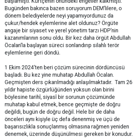
başlamıştı. Kürtçenin önündeki engeller kalkmıştı.
Bugünden bakınca bazen soruyorum DEM’lilere, o
dönem belediyelerde neyi yapamıyordunuz da
çukur/hendek eylemlerine alet oldunuz? Örgüte
angaje bir siyaset ve yerel yönetim tarzı HDP’nin
kazanımlarının sonu oldu. Bir kez daha örgüt Abdullah
Öcalan’la başlayan süreci sonlandırıp silahlı terör
eylemlerine geri döndü.
1 Ekim 2024’ten beri çözüm sürecinin dördüncüsü
başladı. Bu kez yine muhatap Abdullah Öcalan.
Geçmişten ders çıkarılmadığı anlaşılmaktadır. Tam 26
yıldır hapiste özgürlüğünden yoksun olan birini
böylesine tarihî, siyasî bir sorunun çözümünde
muhatap kabul etmek, bence geçmişte de doğru
değildi, bugün de doğru değil. Hele bir de daha
önceleri aynı kişiyle üç defa denenmiş ve üçü de
başarısızlıkla sonuçlanmış olmasına rağmen yeniden
denemek, üzerinde düşünülmesi gereken bir konudur.