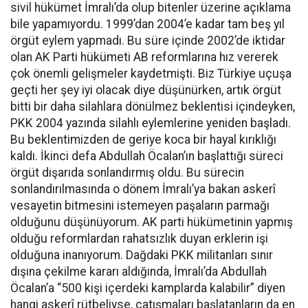
sivil hükümet İmralı’da olup bitenler üzerine açıklama
bile yapamıyordu. 1999’dan 2004’e kadar tam beş yıl
örgüt eylem yapmadı. Bu süre içinde 2002’de iktidar
olan AK Parti hükümeti AB reformlarına hız vererek
çok önemli gelişmeler kaydetmişti. Biz Türkiye uçuşa
geçti her şey iyi olacak diye düşünürken, artık örgüt
bitti bir daha silahlara dönülmez beklentisi içindeyken,
PKK 2004 yazında silahlı eylemlerine yeniden başladı.
Bu beklentimizden de geriye koca bir hayal kırıklığı
kaldı. İkinci defa Abdullah Öcalan’ın başlattığı süreci
örgüt dışarıda sonlandırmış oldu. Bu sürecin
sonlandırılmasında o dönem İmralı’ya bakan askerî
vesayetin bitmesini istemeyen paşaların parmağı
olduğunu düşünüyorum. AK parti hükümetinin yapmış
olduğu reformlardan rahatsızlık duyan erklerin işi
olduğuna inanıyorum. Dağdaki PKK militanları sınır
dışına çekilme kararı aldığında, İmralı’da Abdullah
Öcalan’a “500 kişi içerdeki kamplarda kalabilir” diyen
hangi askerî rütbeliyse, çatışmaları başlatanların da en