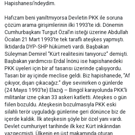
Hapishanesi’ndeydim.
Hafızam beni yanıltmıyorsa Devletin PKK ile soruna
çözüm arama girişimlerinin ilki 1993’te idi. Dönemin
Cumhurbaşkanı Turgut Özal’ın isteği üzerine Abdullah
Öcalan 21 Mart 1993’te tek taraflı ateşkes yapmıştı.
İktidarda DYP-SHP hükümeti vardı. Başbakan
Süleyman Demirel “Kürt realitesini tanıyoruz” demişti.
Başbakan yardımcısı Erdal İnönü ise hapishanedeki
PKK üyeleri için bir af tasarısı üzerinde çalışıyordu.
Tasarı bir ay içinde meclise geldi. Biz hapishanede, “Af
çıkıyor, dışarı çıkacağız.” diye sevinirken o günlerde
(24 Mayıs 1993’te) Elazığ – Bingöl karayolunda PKK’li
militanlar izne çıkan 33 askeri katletti. Ateşkes o gün
fiilen bozuldu. Ateşkesin bozulmasıyla PKK eski
silahlı terör uyguladığı günlerine geri dönünce biz de
içerde kaldık. İlk ateşkesin şöyle bir özel yanı vardı.
Devlet cumhuriyet tarihinde ilk kez Kürt inkârından
vazgeçmişti. Ülkenin en üst makamında oturan