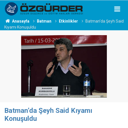
Anasayfa
Batman
Etkinlikler
Batman’da Şeyh Said
Kıyamı Konuşuldu
Batman’da Şeyh Said Kıyamı
Konuşuldu