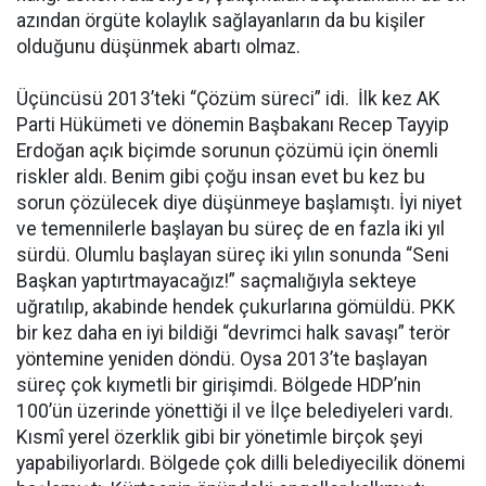
azından örgüte kolaylık sağlayanların da bu kişiler
olduğunu düşünmek abartı olmaz.
Üçüncüsü 2013’teki “Çözüm süreci” idi. İlk kez AK
Parti Hükümeti ve dönemin Başbakanı Recep Tayyip
Erdoğan açık biçimde sorunun çözümü için önemli
riskler aldı. Benim gibi çoğu insan evet bu kez bu
sorun çözülecek diye düşünmeye başlamıştı. İyi niyet
ve temennilerle başlayan bu süreç de en fazla iki yıl
sürdü. Olumlu başlayan süreç iki yılın sonunda “Seni
Başkan yaptırtmayacağız!” saçmalığıyla sekteye
uğratılıp, akabinde hendek çukurlarına gömüldü. PKK
bir kez daha en iyi bildiği “devrimci halk savaşı” terör
yöntemine yeniden döndü. Oysa 2013’te başlayan
süreç çok kıymetli bir girişimdi. Bölgede HDP’nin
100’ün üzerinde yönettiği il ve İlçe belediyeleri vardı.
Kısmî yerel özerklik gibi bir yönetimle birçok şeyi
yapabiliyorlardı. Bölgede çok dilli belediyecilik dönemi