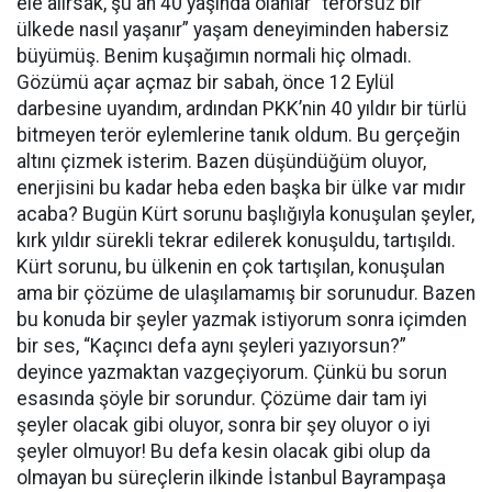
ele alırsak, şu an 40 yaşında olanlar “terörsüz bir
ülkede nasıl yaşanır” yaşam deneyiminden habersiz
büyümüş. Benim kuşağımın normali hiç olmadı.
Gözümü açar açmaz bir sabah, önce 12 Eylül
darbesine uyandım, ardından PKK’nin 40 yıldır bir türlü
bitmeyen terör eylemlerine tanık oldum. Bu gerçeğin
altını çizmek isterim. Bazen düşündüğüm oluyor,
enerjisini bu kadar heba eden başka bir ülke var mıdır
acaba? Bugün Kürt sorunu başlığıyla konuşulan şeyler,
kırk yıldır sürekli tekrar edilerek konuşuldu, tartışıldı.
Kürt sorunu, bu ülkenin en çok tartışılan, konuşulan
ama bir çözüme de ulaşılamamış bir sorunudur. Bazen
bu konuda bir şeyler yazmak istiyorum sonra içimden
bir ses, “Kaçıncı defa aynı şeyleri yazıyorsun?”
deyince yazmaktan vazgeçiyorum. Çünkü bu sorun
esasında şöyle bir sorundur. Çözüme dair tam iyi
şeyler olacak gibi oluyor, sonra bir şey oluyor o iyi
şeyler olmuyor! Bu defa kesin olacak gibi olup da
olmayan bu süreçlerin ilkinde İstanbul Bayrampaşa