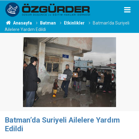
Anasayfa
Batman
Etkinlikler
Batman’da Suriyeli
Ailelere Yardım Edildi
Batman’da Suriyeli Ailelere Yardım
Edildi