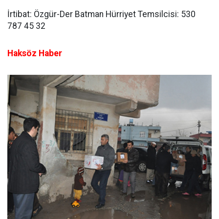
İrtibat: Özgür-Der Batman Hürriyet Temsilcisi: 530
787 45 32
Haksöz Haber