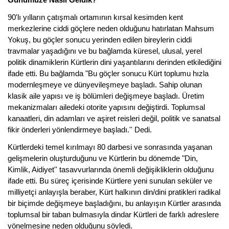
90'lı yılların çatışmalı ortamının kırsal kesimden kent
merkezlerine ciddi göçlere neden olduğunu hatırlatan Mahsum
Yokuş, bu göçler sonucu yerinden edilen bireylerin ciddi
travmalar yaşadığını ve bu bağlamda küresel, ulusal, yerel
politik dinamiklerin Kürtlerin dini yaşantılarını derinden etkilediğini
ifade etti. Bu bağlamda "Bu göçler sonucu Kürt toplumu hızla
modernleşmeye ve dünyevileşmeye başladı. Sahip olunan
klasik aile yapısı ve iş bölümleri değişmeye başladı. Üretim
mekanizmaları ailedeki otorite yapısını değiştirdi. Toplumsal
kanaatleri, din adamları ve aşiret reisleri değil, politik ve sanatsal
fikir önderleri yönlendirmeye başladı.'' Dedi.
Kürtlerdeki temel kırılmayı 80 darbesi ve sonrasında yaşanan
gelişmelerin oluşturduğunu ve Kürtlerin bu dönemde "Din,
Kimlik, Aidiyet'' tasavvurlarında önemli değişikliklerin olduğunu
ifade etti. Bu süreç içerisinde Kürtlere yeni sunulan seküler ve
milliyetçi anlayışla beraber, Kürt halkının din/dini pratikleri radikal
bir biçimde değişmeye başladığını, bu anlayışın Kürtler arasında
toplumsal bir taban bulmasıyla dindar Kürtleri de farklı adreslere
yönelmesine neden olduğunu söyledi.