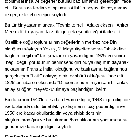
toplumsal inşa ve değerler bütünü baz almamız gerektiğini ifade
etti. Bunun da ferdin ve toplumun Allah'ın boyası ile boyanması
ile gerçekleşebileceğini söyledi.
Bu tür bir yaşamın ancak "Tevhid temelli, Adalet eksenli, Ahiret
Merkezli'' bir yaşam tarzı ile gerçekleşebileceğini ifade etti.
Özellikle doğu toplumlarının değerlerinin merkezinde Din
olduğunu söyleyen Yokuş, 2. Meşrutiyetten sonra "ahlak dine
bağlı mı değil mi'' tartışmalarının yaşandığını, 1925'ten sonra
"bağlı değil'' görüşünün benimsendiğini bu yaklaşımın dayanak
noktasının Fransız İhtilali olduğunu ve batılılaşma bağlamında
gerçekleşen "Laik'' anlayışın bir tezahürü olduğunu ifade etti.
1925'ten itibaren okullarda "Dinden arındırılmış insani bir ahlak''
anlayışı öğretilmeye/okutulmaya başlandığını belirtti.
Bu durumun 1943'lere kadar devam ettiğini, 1943'e gelindiğinde
ise toplumda ciddi bir ahlaki yozlaşmanın baş gösterdiğini ve
1950'lere kadar okullarda din veya ahlak dersinin
oluşturulmadığını ve bu tutumun /hastalıklarının yansıması bu
günümüze kadar geldiğini söyledi.
Günümüze Nasıl Geldik?