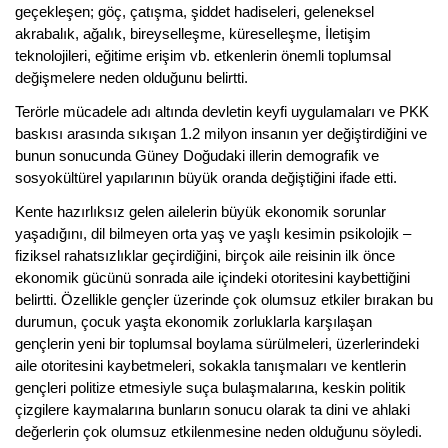
geçekleşen; göç, çatışma, şiddet hadiseleri, geleneksel
akrabalık, ağalık, bireyselleşme, küreselleşme, İletişim
teknolojileri, eğitime erişim vb. etkenlerin önemli toplumsal
değişmelere neden olduğunu belirtti.
Terörle mücadele adı altında devletin keyfi uygulamaları ve PKK
baskısı arasında sıkışan 1.2 milyon insanın yer değiştirdiğini ve
bunun sonucunda Güney Doğudaki illerin demografik ve
sosyokültürel yapılarının büyük oranda değiştiğini ifade etti.
Kente hazırlıksız gelen ailelerin büyük ekonomik sorunlar
yaşadığını, dil bilmeyen orta yaş ve yaşlı kesimin psikolojik –
fiziksel rahatsızlıklar geçirdiğini, birçok aile reisinin ilk önce
ekonomik gücünü sonrada aile içindeki otoritesini kaybettiğini
belirtti. Özellikle gençler üzerinde çok olumsuz etkiler bırakan bu
durumun, çocuk yaşta ekonomik zorluklarla karşılaşan
gençlerin yeni bir toplumsal boylama sürülmeleri, üzerlerindeki
aile otoritesini kaybetmeleri, sokakla tanışmaları ve kentlerin
gençleri politize etmesiyle suça bulaşmalarına, keskin politik
çizgilere kaymalarına bunların sonucu olarak ta dini ve ahlaki
değerlerin çok olumsuz etkilenmesine neden olduğunu söyledi.