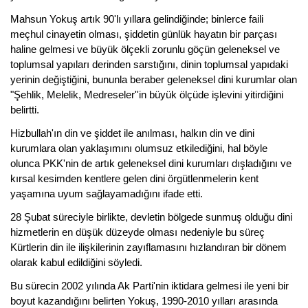
Mahsun Yokuş artık 90'lı yıllara gelindiğinde; binlerce faili
meçhul cinayetin olması, şiddetin günlük hayatın bir parçası
haline gelmesi ve büyük ölçekli zorunlu göçün geleneksel ve
toplumsal yapıları derinden sarstığını, dinin toplumsal yapıdaki
yerinin değiştiğini, bununla beraber geleneksel dini kurumlar olan
"Şehlik, Melelik, Medreseler''in büyük ölçüde işlevini yitirdiğini
belirtti.
Hizbullah'ın din ve şiddet ile anılması, halkın din ve dini
kurumlara olan yaklaşımını olumsuz etkilediğini, hal böyle
olunca PKK'nin de artık geleneksel dini kurumları dışladığını ve
kırsal kesimden kentlere gelen dini örgütlenmelerin kent
yaşamına uyum sağlayamadığını ifade etti.
28 Şubat süreciyle birlikte, devletin bölgede sunmuş olduğu dini
hizmetlerin en düşük düzeyde olması nedeniyle bu süreç
Kürtlerin din ile ilişkilerinin zayıflamasını hızlandıran bir dönem
olarak kabul edildiğini söyledi.
Bu sürecin 2002 yılında Ak Parti'nin iktidara gelmesi ile yeni bir
boyut kazandığını belirten Yokuş, 1990-2010 yılları arasında