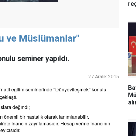
re
u ve Müslümanlar"
ulu seminer yapıldı.
27 Aralık 2015
Ba
natif eğitim seminerinde ''Dünyevileşmek'' konulu
Mü
ekleşti.
alı
lara değindi;
 önemli bir hastalık olarak tanımlanabilir.
rete inancın zayıflamasıdır. Hesap verme inancının
yicisidir.