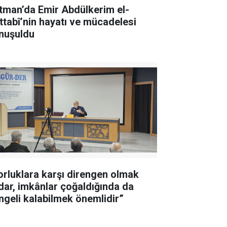
tman’da Emir Abdülkerim el-
ttabî’nin hayatı ve mücadelesi
nuşuldu
orluklara karşı direngen olmak
dar, imkânlar çoğaldığında da
ngeli kalabilmek önemlidir”