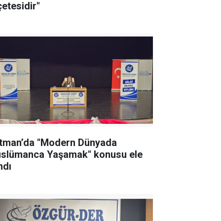
çetesidir"
tman’da "Modern Dünyada
slümanca Yaşamak" konusu ele
ndı