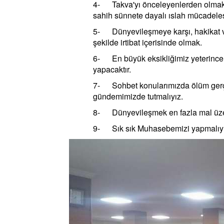
4- Takva'yı önceleyenlerden olmak, 
sahih sünnete dayalı ıslah mücadeles
5- Dünyevileşmeye karşı, hakikat vu
şekilde irtibat içerisinde olmak.
6- En büyük eksikliğimiz yeterince 
yapacaktır.
7- Sohbet konularımızda ölüm gerçe
gündemimizde tutmalıyız.
8- Dünyevileşmek en fazla mal üzeri
9- Sık sık Muhasebemizi yapmalıyı