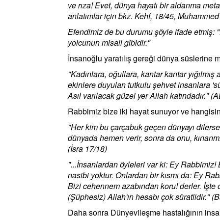
ve rıza! Evet, dünya hayatı bir aldanma meta
anlatımlar için bkz. Kehf, 18/45, Muhammed
Efendimiz de bu durumu şöyle ifade etmiş: 
yolcunun misali gibidir."
İnsanoğlu yaratılış gereği dünya süslerine me
"Kadınlara, oğullara, kantar kantar yığılmış
ekinlere duyulan tutkulu şehvet insanlara 'süs
Asıl varılacak güzel yer Allah katındadır." (
Rabbimiz bize iki hayat sunuyor ve hangisin
"Her kim bu çarçabuk geçen dünyayı dilerse 
dünyada hemen verir, sonra da onu, kınanm
(İsra 17/18)
"...İnsanlardan öyleleri var ki: Ey Rabbimiz!
nasibi yoktur. Onlardan bir kısmı da: Ey Rabbi
Bizi cehennem azabından koru! derler. İşte o
(Şüphesiz) Allah'ın hesabı çok süratlidir." 
Daha sonra Dünyevileşme hastalığının insand