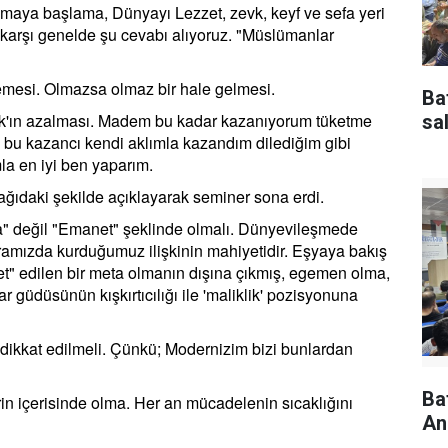
aya başlama, Dünyayı Lezzet, zevk, keyf ve sefa yeri
karşı genelde şu cevabı alıyoruz. "Müslümanlar
emesi. Olmazsa olmaz bir hale gelmesi.
Ba
fak'ın azalması. Madem bu kadar kazanıyorum tüketme
sal
m bu kazancı kendi aklımla kazandım dilediğim gibi
la en iyi ben yaparım.
ağıdaki şekilde açıklayarak seminer sona erdi.
 değil "Emanet" şeklinde olmalı. Dünyevileşmede
ramızda kurduğumuz ilişkinin mahiyetidir. Eşyaya bakış
et" edilen bir meta olmanın dışına çıkmış, egemen olma,
ar güdüsünün kışkırtıcılığı ile 'maliklik' pozisyonuna
kkat edilmeli. Çünkü; Modernizim bizi bunlardan
Ba
n içerisinde olma. Her an mücadelenin sıcaklığını
An