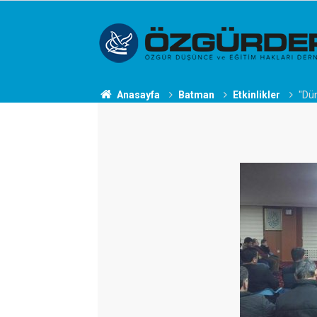
Anasayfa
Batman
Etkinlikler
"Dü