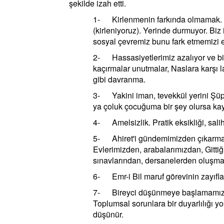
şekilde izah etti.
1- Kirlenmenin farkında olmamak. Ya
(kirleniyoruz). Yerinde durmuyor. Bi
sosyal çevremiz bunu fark etmemizi e
2- Hassasiyetlerimiz azalıyor ve bi
kaçırmalar unutmalar, Naslara karşı
gibi davranma.
3- Yakini iman, tevekkül yerini Şüp
ya çoluk çocuğuma bir şey olursa kayg
4- Amelsizlik. Pratik eksikliği, sal
5- Ahiret'i gündemimizden çıkarma.
Evlerimizden, arabalarımızdan, Gittiğ
sınavlarından, dersanelerden oluşma
6- Emr-i Bil maruf görevinin zayıfl
7- Bireyci düşünmeye başlamamız. S
Toplumsal sorunlara bir duyarlılığı y
düşünür.