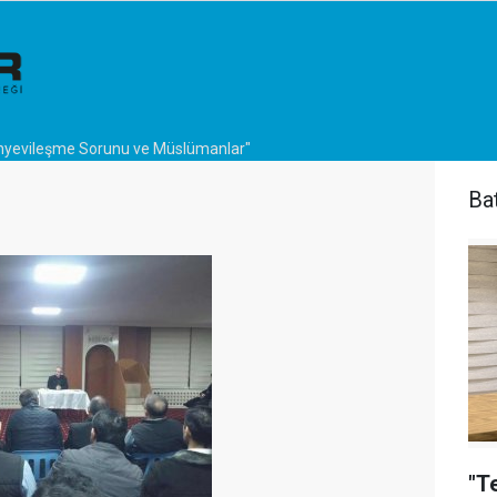
nyevileşme Sorunu ve Müslümanlar"
Ba
"T