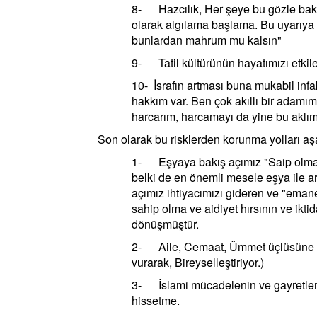
8- Hazcılık, Her şeye bu gözle bakm
olarak algılama başlama. Bu uyarıya 
bunlardan mahrum mu kalsın"
9- Tatil kültürünün hayatımızı etkil
10- İsrafın artması buna mukabil in
hakkım var. Ben çok akıllı bir adamı
harcarım, harcamayı da yine bu aklım
Son olarak bu risklerden korunma yolları aş
1- Eşyaya bakış açımız "Saip olma"
belki de en önemli mesele eşya ile a
açımız ihtiyacımızı gideren ve "eman
sahip olma ve aidiyet hırsının ve iktid
dönüşmüştür.
2- Aile, Cemaat, Ümmet üçlüsüne di
vurarak, Bireyselleştiriyor.)
3- İslami mücadelenin ve gayretleri
hissetme.