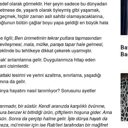
edef olarak görmektir. Her şeyin sadece bu dünyadan
 etmese de, yaşantı olarak öyleymiş gibi yaşamak,
geçmek, hiçbir zaman asli sahibi olamayacaklarına,
oğlunun bütün çağlar boyu yapa geldiği en büyük hata
 ilgili;
Ben ümmetimin tekrar putlara tapmasından
leşmesi, mala, mülke, paraya tapar hale gelmesi,
Ba
eklinde bu tehlikeye dikkat çekerek uyarmıştır.
Ba
lçak' anlamlarına gelir. Duygularımıza hitap eden
ani cisimlerdir.
taki tesirini ve yerini azaltma, sınırlama, yaşadığı
ına da gelir.
nya hayatını nasıl tanımlıyor? Sorusunu ayetler
alanmadır, bir süstür. Kendi aranızda karşılıklı övünme,
ura benzer ki bitirdiği ürün, çiftçilerin hoşuna gider. Ama
ün. Sonra da çerçöp haline gelir. İşte dünya hayatı da
r ceza, mü'minler için ise Rab'leri tarafından bir mağfiret