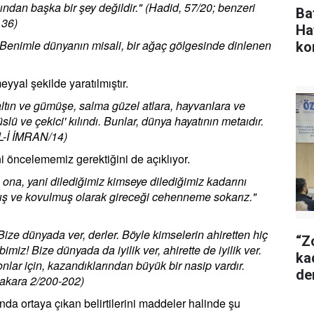
ından başka bir şey değildir." (Hadid, 57/20; benzeri
Ba
 36)
Ha
"Benimle dünyanın misali, bir ağaç gölgesinde dinlenen
ko
yyal şekilde yaratılmıştır.
 altın ve gümüşe, salma güzel atlara, hayvanlara ve
lü ve çekici' kılındı. Bunlar, dünya hayatının metaıdır.
AL-İ İMRAN/14)
i öncelememiz gerektiğini de açıklıyor.
ona, yani dilediğimiz kimseye dilediğimiz kadarını
ış ve kovulmuş olarak gireceği cehenneme sokarız."
 Bize dünyada ver, derler. Böyle kimselerin ahiretten hiç
“Z
miz! Bize dünyada da iyilik ver, ahirette de iyilik ver.
ka
nlar için, kazandıklarından büyük bir nasip vardır.
de
(Bakara 2/200-202)
a ortaya çıkan belirtilerini maddeler halinde şu