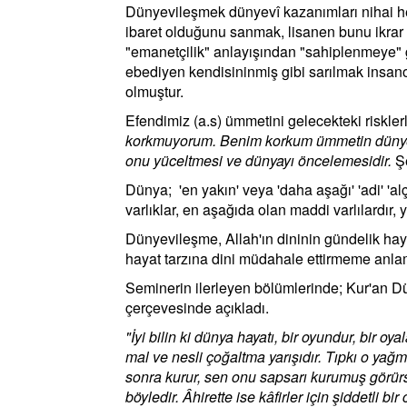
Dünyevileşmek dünyevî kazanımları nihai h
ibaret olduğunu sanmak, lisanen bunu ikrar
"emanetçilik" anlayışından "sahiplenmeye" 
ebediyen kendisininmiş gibi sarılmak insan
olmuştur.
Efendimiz (a.s) ümmetini gelecekteki risklerle
korkmuyorum. Benim korkum ümmetin dünyevi
onu yüceltmesi ve dünyayı öncelemesidir.
Ş
Dünya; 'en yakın' veya 'daha aşağı' 'adi' 'a
varlıklar, en aşağıda olan maddi varlılardır, y
Dünyevileşme, Allah'ın dininin gündelik hayat
hayat tarzına dini müdahale ettirmeme anlam
Seminerin ilerleyen bölümlerinde; Kur'an Dü
çerçevesinde açıkladı.
"İyi bilin ki dünya hayatı, bir oyundur, bir oy
mal ve nesli çoğaltma yarışıdır. Tıpkı o yağm
sonra kurur, sen onu sapsarı kurumuş görürs
böyledir. Âhirette ise kâfirler için şiddetli bi