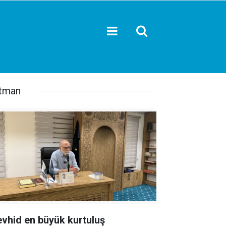
tman
evhid en büyük kurtuluş