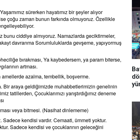
şamımız sürerken hayatımız bir şeyler alıyor
z ise çoğu zaman bunun farkında olmuyoruz. Özellikle
ngelleyebiliyor.
z bunu ciddiye almıyoruz. Namazlarda geciktirmeler,
 lakayt davranma Sorumluluklarda gevşeme, yapıyormuş
heciliğe bırakması, Ya kaybedersem, ya param biterse,
ılarının artması.
Ba
ih amellerde azalma, tembellik, boşverme.
dö
yü
 Bir araya geldiğimizde muhabbetlerimizin genelinin
imiz tatillerden, Çocuklarımızı yarıştırdığımız deneme
sı
aması veya bitmesi. (Nasihat dinlememe)
adece kendisi vardır. Cemaati, ümmeti yoktur.
oktur. Sadece kendisi ve çocuklarının geleceğini