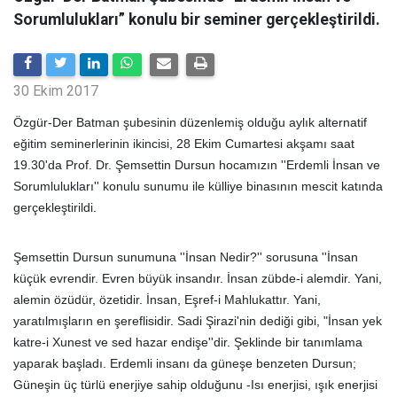
Sorumlulukları” konulu bir seminer gerçekleştirildi.
30 Ekim 2017
Özgür-Der Batman şubesinin düzenlemiş olduğu aylık alternatif
eğitim seminerlerinin ikincisi, 28 Ekim Cumartesi akşamı saat
19.30'da Prof. Dr. Şemsettin Dursun hocamızın ''Erdemli İnsan ve
Sorumlulukları'' konulu sunumu ile külliye binasının mescit katında
gerçekleştirildi.
Şemsettin Dursun sunumuna ''İnsan Nedir?'' sorusuna ''İnsan
küçük evrendir. Evren büyük insandır. İnsan zübde-i alemdir. Yani,
alemin özüdür, özetidir. İnsan, Eşref-i Mahlukattır. Yani,
yaratılmışların en şereflisidir. Sadi Şirazi'nin dediği gibi, "İnsan yek
katre-i Xunest ve sed hazar endişe''dir. Şeklinde bir tanımlama
yaparak başladı. Erdemli insanı da güneşe benzeten Dursun;
Güneşin üç türlü enerjiye sahip olduğunu -Isı enerjisi, ışık enerjisi