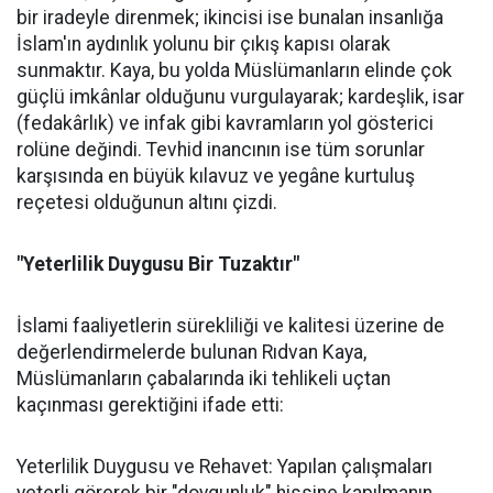
bir iradeyle direnmek; ikincisi ise bunalan insanlığa
İslam'ın aydınlık yolunu bir çıkış kapısı olarak
sunmaktır. Kaya, bu yolda Müslümanların elinde çok
güçlü imkânlar olduğunu vurgulayarak; kardeşlik, isar
(fedakârlık) ve infak gibi kavramların yol gösterici
rolüne değindi. Tevhid inancının ise tüm sorunlar
karşısında en büyük kılavuz ve yegâne kurtuluş
reçetesi olduğunun altını çizdi.
"Yeterlilik Duygusu Bir Tuzaktır"
İslami faaliyetlerin sürekliliği ve kalitesi üzerine de
değerlendirmelerde bulunan Rıdvan Kaya,
Müslümanların çabalarında iki tehlikeli uçtan
kaçınması gerektiğini ifade etti:
Yeterlilik Duygusu ve Rehavet: Yapılan çalışmaları
yeterli görerek bir "doygunluk" hissine kapılmanın