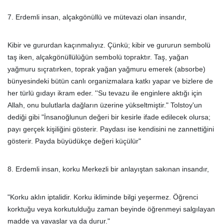
7. Erdemli insan, alçakgönüllü ve mütevazi olan insandır,
Kibir ve gururdan kaçınmalıyız. Çünkü; kibir ve gururun sembolü
taş iken, alçakgönüllülüğün sembolü topraktır. Taş, yağan
yağmuru sıçratırken, toprak yağan yağmuru emerek (absorbe)
bünyesindeki bütün canlı organizmalara katkı yapar ve bizlere de
her türlü gıdayı ikram eder. ''Su tevazu ile enginlere aktığı için
Allah, onu bulutlarla dağların üzerine yükseltmiştir." Tolstoy'un
dediği gibi "İnsanoğlunun değeri bir kesirle ifade edilecek olursa;
payı gerçek kişiliğini gösterir. Paydası ise kendisini ne zannettiğini
gösterir. Payda büyüdükçe değeri küçülür"
8. Erdemli insan, korku Merkezli bir anlayıştan sakınan insandır,
"Korku aklın iptalidir. Korku ikliminde bilgi yeşermez. Öğrenci
korktuğu veya korkutulduğu zaman beyinde öğrenmeyi salgılayan
madde ya yavaşlar ya da durur."