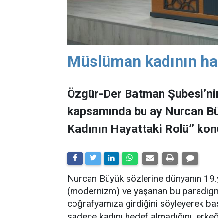
Müslüman kadının hay
Özgür-Der Batman Şubesi’nin
kapsamında bu ay Nurcan Bü
Kadının Hayattaki Rolü’’ konu
Nurcan Büyük sözlerine dünyanın 19.
(modernizm) ve yaşanan bu paradigma
coğrafyamıza girdiğini söyleyerek baş
sadece kadını hedef almadığını, erkeği/