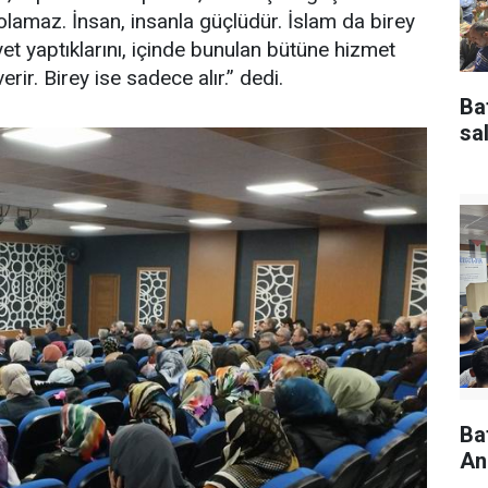
 olamaz. İnsan, insanla güçlüdür. İslam da birey
et yaptıklarını, içinde bunulan bütüne hizmet
rir. Birey ise sadece alır.’’ dedi.
Ba
sal
Ba
An