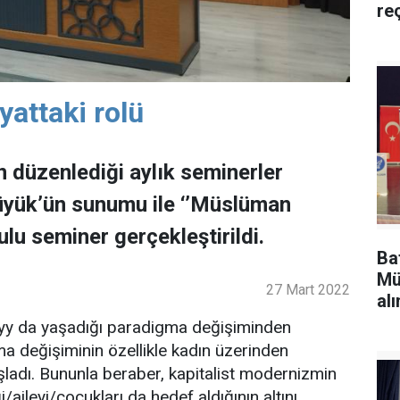
re
attaki rolü
 düzenlediği aylık seminerler
yük’ün sunumu ile ‘’Müslüman
lu seminer gerçekleştirildi.
Ba
Mü
27 Mart 2022
alı
yy da yaşadığı paradigma değişiminden
 değişiminin özellikle kadın üzerinden
ladı. Bununla beraber, kapitalist modernizmin
aileyi/çocukları da hedef aldığının altını