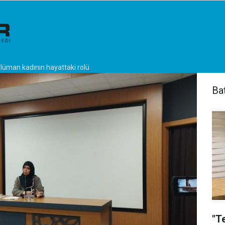
üman kadının hayattaki rolü
Ba
"T