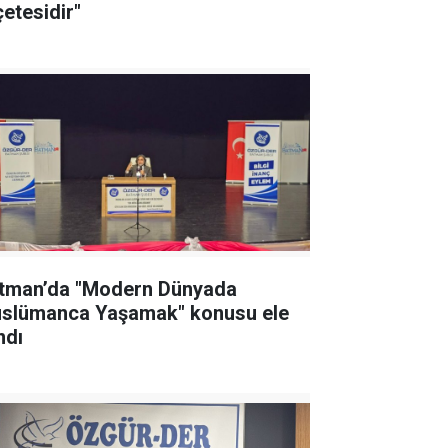
çetesidir"
tman’da "Modern Dünyada
slümanca Yaşamak" konusu ele
ndı