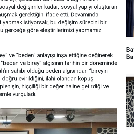
 sosyal değişimler kadar, sosyal yapıyı oluşturan
nuşmak gerektiğini ifade etti. Devamında
iri yapmak istiyorsak, bu değişim sürecini bir
bu gerçeğe göre eleştirilerimizi yapmamız
Ba
y’’ ve ‘’beden’’ anlayışı inşa ettiğine değinerek
Ba
‘’beden ve birey’’ algısının tarihin bir döneminde
’ın sahibi olduğu beden algısından ‘’bireyin
 doğru evirildiğini, ilahi olandan kopuş
enişin, hiççiliği bir değer haline getirdiği ve
emle vurguladı.