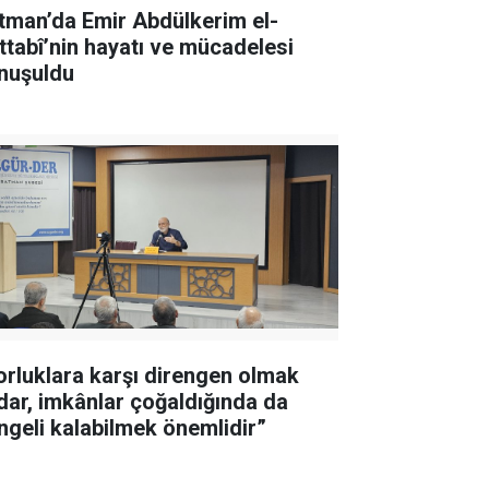
tman’da Emir Abdülkerim el-
ttabî’nin hayatı ve mücadelesi
nuşuldu
orluklara karşı direngen olmak
dar, imkânlar çoğaldığında da
ngeli kalabilmek önemlidir”