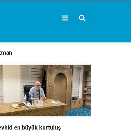
tman
evhid en büyük kurtuluş