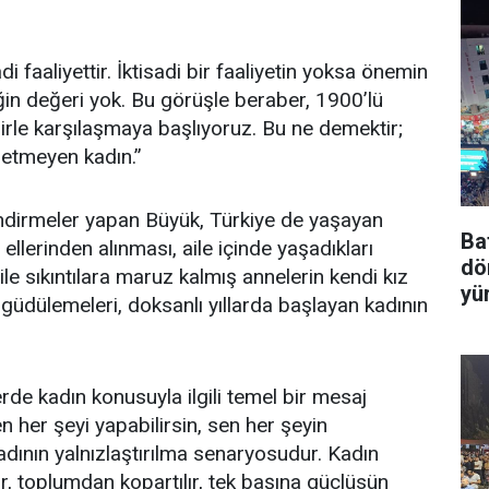
di faaliyettir. İktisadi bir faaliyetin yoksa önemin
in değeri yok. Bu görüşle beraber, 1900’lü
abirle karşılaşmaya başlıyoruz. Bu ne demektir;
etmeyen kadın.’’
ndirmeler yapan Büyük, Türkiye de yaşayan
Ba
ellerinden alınması, aile içinde yaşadıkları
dö
le sıkıntılara maruz kalmış annelerin kendi kız
yü
güdülemeleri, doksanlı yıllarda başlayan kadının
de kadın konusuyla ilgili temel bir mesaj
en her şeyi yapabilirsin, sen her şeyin
adının yalnızlaştırılma senaryosudur. Kadın
ır, toplumdan kopartılır, tek başına güçlüsün