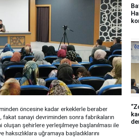
Ba
Ha
ko
“Z
iminden öncesine kadar erkeklerle beraber
ka
fakat sanayi devriminden sonra fabrikaların
de
i oluşan şehirlere yerleşilmeye başlanılması ile
e haksızlıklara uğramaya başladıklarını