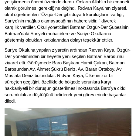
yetiştirmenin önemi üzerinde durdu. Onların Allah'ın bir emaneti
olarak görülmesi gerektiğine değindi. Rıdvan Kaya'nın ziyareti,
okul öğretmenleri "Özgür-Der gibi duyarlı kuruluşların varlığı,
Suriye'nin mağlup olamayacağının habercisidir. " diyerek
karşılık verdiler. Okul yöneticileri Batman Özgür-Der Şubesinin
Batman'daki Suriyeli muhacirlere ve Suriye Okullarına
göstermiş oldukları katkılarından dolayı teşekkür ettiler.
Suriye Okuluna yapılan ziyaretin ardından Rıdvan Kaya, Özgür-
Der yönetiminden bir heyetle yeni seçilen Batman Barosu'nu
ziyaret etti. Görüşmede Baro Başkanı Hamit Çakan, Batman
Barosundan Av. Ahmet Şükrü Deniz, Av. Baran Ortaboy, Av.
Mustafa Deniz bulundular. Rıdvan Kaya, Ülkenin zor bir
süreçten geçtiğini, özellikle de bölgede sorunlara karşı
hakkaniyetli bir duruşun gösterilmesi noktasında Baro'ya ciddi
sorumluluklar düştüğünü belirterek yeni görevlerinde başarılar
diledi.