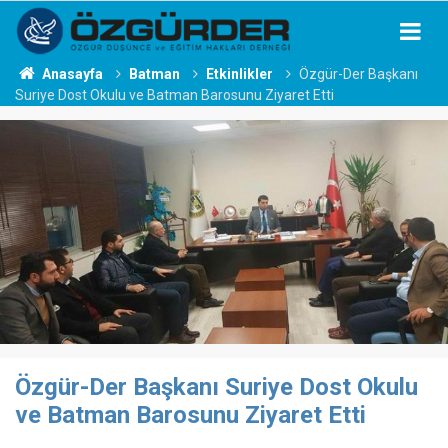
Anasayfa
Batman
Etkinlikler
Özgür-Der Başkanı
Suriye Dost Okulu ve Batman Barosunu Ziyaret Etti
Özgür-Der Başkanı Suriye Dost Okulu
ve Batman Barosunu Ziyaret Etti