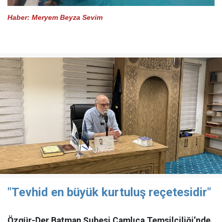
Haber: Meryem Beyza Sevim
"Tevhid en büyük kurtuluş reçetesidir"
Özgür-Der Batman Şubesi Çamlıca Temsilciliği’nde