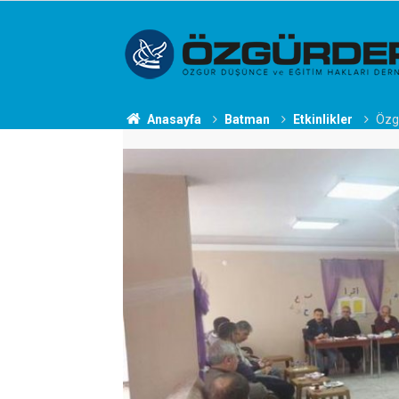
Anasayfa
Batman
Etkinlikler
Özgü