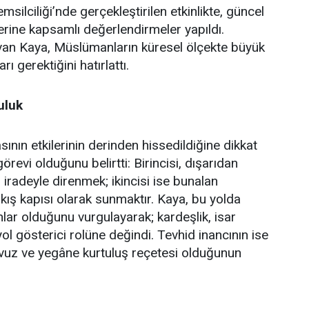
lciliği’nde gerçekleştirilen etkinlikte, güncel
erine kapsamlı değerlendirmeler yapıldı.
an Kaya, Müslümanların küresel ölçekte büyük
ı gerektiğini hatırlattı.
uluk
ın etkilerinin derinden hissedildiğine dikkat
revi olduğunu belirtti: Birincisi, dışarıdan
iradeyle direnmek; ikincisi ise bunalan
çıkış kapısı olarak sunmaktır. Kaya, bu yolda
ar olduğunu vurgulayarak; kardeşlik, isar
yol gösterici rolüne değindi. Tevhid inancının ise
avuz ve yegâne kurtuluş reçetesi olduğunun