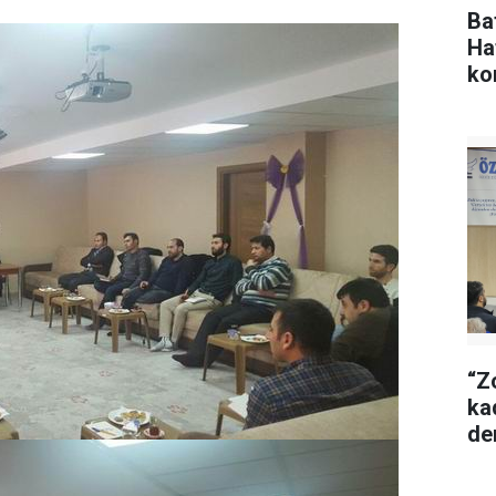
Ba
Ha
ko
“Z
ka
de