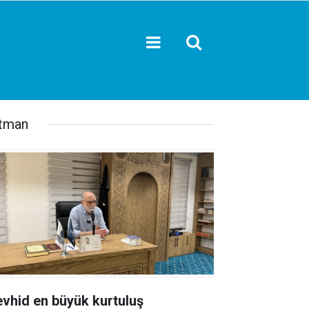
tman
evhid en büyük kurtuluş