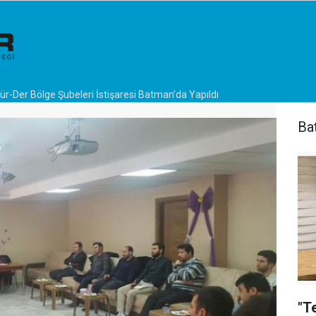
r-Der Bölge Şubeleri İstişaresi Batman’da Yapıldı
Ba
"T