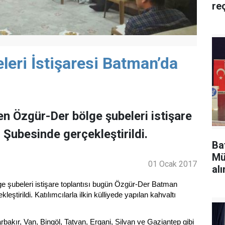
re
eri İstişaresi Batman’da
en Özgür-Der bölge şubeleri istişare
Şubesinde gerçekleştirildi.
Ba
Mü
01 Ocak 2017
alı
ge şubeleri istişare toplantısı bugün Özgür-Der Batman
eştirildi. Katılımcılarla ilkin külliyede yapılan kahvaltı
rbakır, Van, Bingöl, Tatvan, Ergani, Silvan ve Gaziantep gibi