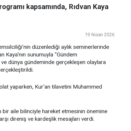
programı kapsamında, Rıdvan Kaya
19 Nisan 2026
ilciliği'nin düzenlediği aylık seminerlerinde
an Kaya'nın sunumuyla ''Gündem
lke ve dünya gündeminde gerçekleşen olaylara
rçekleştirildi.
lat yaparken, Kur'an tilavetini Muhammed
bir aile bilinciyle hareket etmesinin önemine
şı direniş ve kardeşlik mesajları verdi.