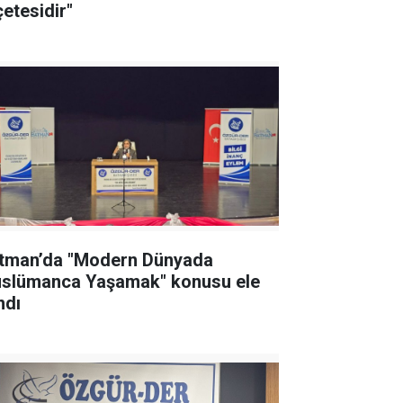
çetesidir"
tman’da "Modern Dünyada
slümanca Yaşamak" konusu ele
ndı