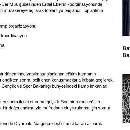
zgür-Der Muş şubesinden Erdal Eker'in koordinasyonunda
ri müzakereye açılarak toplantıya başlandı. Toplantının
 kamp organizasyonu
ı koordinasyon
rma
Ba
Ba
estr döneminde yapılması planlanan eğitim kampının
endikten sonra, belirlenen konuşmacılarla irtibata geçilerek,
Yine Gençlik ve Spor Bakanlığı bünyesindeki kamp imkanları
ten sonra ikinci oturuma geçildi. Son oturumda eğitim
ik bir değerlendirmeyle müfredatın oluşturulması için somut
hlerinde Diyarbakır'da gerçekleştirilmesi kararı alınarak