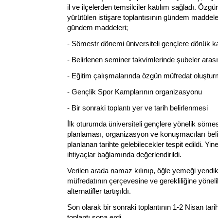
il ve ilçelerden temsilciler katılım sağladı. Ö
yürütülen istişare toplantısının gündem maddele
gündem maddeleri;
- Sömestr dönemi üniversiteli gençlere dönük
- Belirlenen seminer takvimlerinde şubeler aras
- Eğitim çalışmalarında özgün müfredat oluştu
- Gençlik Spor Kamplarının organizasyonu
- Bir sonraki toplantı yer ve tarih belirlenmesi
İlk oturumda üniversiteli gençlere yönelik söm
planlaması, organizasyon ve konuşmacıları belirl
planlanan tarihte gelebilecekler tespit edildi. 
ihtiyaçlar bağlamında değerlendirildi.
Verilen arada namaz kılınıp, öğle yemeği yendik
müfredatının çerçevesine ve gerekliliğine yönel
alternatifler tartışıldı.
Son olarak bir sonraki toplantının 1-2 Nisan tari
toplantı sona erdi.