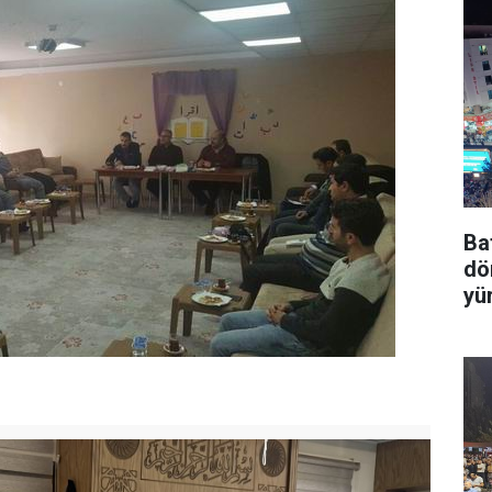
Ba
dö
yü