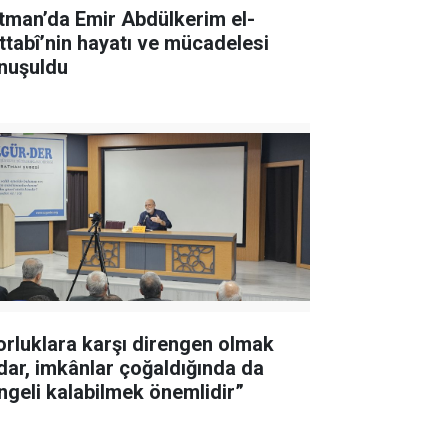
tman’da Emir Abdülkerim el-
ttabî’nin hayatı ve mücadelesi
nuşuldu
orluklara karşı direngen olmak
dar, imkânlar çoğaldığında da
ngeli kalabilmek önemlidir”