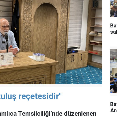
Ba
sal
uluş reçetesidir"
Ba
An
mlıca Temsilciliği’nde düzenlenen