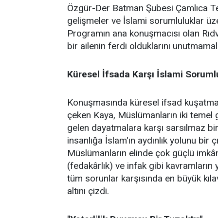
Özgür-Der Batman Şubesi Çamlıca Temsi
gelişmeler ve İslami sorumluluklar üz
Programın ana konuşmacısı olan Rıdv
bir ailenin ferdi olduklarını unutmamalar
Küresel İfsada Karşı İslami Soruml
Konuşmasında küresel ifsad kuşatmasın
çeken Kaya, Müslümanların iki temel gö
gelen dayatmalara karşı sarsılmaz bir 
insanlığa İslam'ın aydınlık yolunu bir 
Müslümanların elinde çok güçlü imkânl
(fedakârlık) ve infak gibi kavramların 
tüm sorunlar karşısında en büyük kıl
altını çizdi.