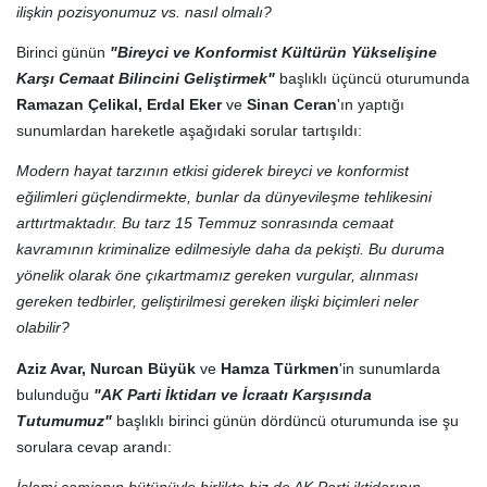
ilişkin pozisyonumuz vs. nasıl olmalı?
Birinci günün
"Bireyci ve Konformist Kültürün Yükselişine
Karşı Cemaat Bilincini Geliştirmek"
başlıklı üçüncü oturumunda
Ramazan Çelikal, Erdal Eker
ve
Sinan Ceran
'ın yaptığı
sunumlardan hareketle aşağıdaki sorular tartışıldı:
Modern hayat tarzının etkisi giderek bireyci ve konformist
eğilimleri güçlendirmekte, bunlar da dünyevileşme tehlikesini
arttırtmaktadır. Bu tarz 15 Temmuz sonrasında cemaat
kavramının kriminalize edilmesiyle daha da pekişti. Bu duruma
yönelik olarak öne çıkartmamız gereken vurgular, alınması
gereken tedbirler, geliştirilmesi gereken ilişki biçimleri neler
olabilir?
Aziz Avar, Nurcan Büyük
ve
Hamza Türkmen
'in sunumlarda
bulunduğu
"AK Parti İktidarı ve İcraatı Karşısında
Tutumumuz"
başlıklı birinci günün dördüncü oturumunda ise şu
sorulara cevap arandı:
İslami camianın bütünüyle birlikte biz de AK Parti iktidarının