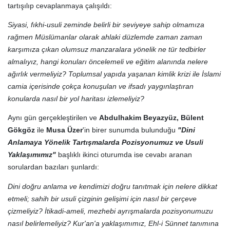
tartışılıp cevaplanmaya çalışıldı:
Siyasi, fıkhi-usuli zeminde belirli bir seviyeye sahip olmamıza
rağmen Müslümanlar olarak ahlaki düzlemde zaman zaman
karşımıza çıkan olumsuz manzaralara yönelik ne tür tedbirler
almalıyız, hangi konuları öncelemeli ve eğitim alanında nelere
ağırlık vermeliyiz? Toplumsal yapıda yaşanan kimlik krizi ile İslami
camia içerisinde çokça konuşulan ve ifsadı yaygınlaştıran
konularda nasıl bir yol haritası izlemeliyiz?
Aynı gün gerçekleştirilen ve
Abdulhakim Beyazyüz, Bülent
Gökgöz
ile
Musa Üzer
'in birer sunumda bulunduğu
"Dini
Anlamaya Yönelik Tartışmalarda Pozisyonumuz ve Usuli
Yaklaşımımız"
başlıklı ikinci oturumda ise cevabı aranan
sorulardan bazıları şunlardı:
Dini doğru anlama ve kendimizi doğru tanıtmak için nelere dikkat
etmeli; sahih bir usuli çizginin gelişimi için nasıl bir çerçeve
çizmeliyiz? İtikadi-ameli, mezhebi ayrışmalarda pozisyonumuzu
nasıl belirlemeliyiz? Kur'an'a yaklaşımımız, Ehl-i Sünnet tanımına