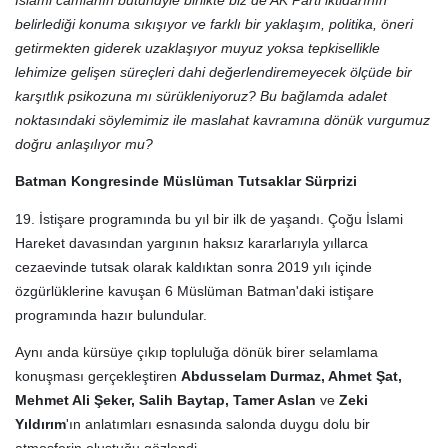
belirlediği konuma sıkışıyor ve farklı bir yaklaşım, politika, öneri
getirmekten giderek uzaklaşıyor muyuz yoksa tepkisellikle
lehimize gelişen süreçleri dahi değerlendiremeyecek ölçüde bir
karşıtlık psikozuna mı sürükleniyoruz? Bu bağlamda adalet
noktasındaki söylemimiz ile maslahat kavramına dönük vurgumuz
doğru anlaşılıyor mu?
Batman Kongresinde Müslüman Tutsaklar Sürprizi
19. İstişare programında bu yıl bir ilk de yaşandı. Çoğu İslami
Hareket davasından yargının haksız kararlarıyla yıllarca
cezaevinde tutsak olarak kaldıktan sonra 2019 yılı içinde
özgürlüklerine kavuşan 6 Müslüman Batman'daki istişare
programında hazır bulundular.
Aynı anda kürsüye çıkıp topluluğa dönük birer selamlama
konuşması gerçekleştiren
Abdusselam Durmaz, Ahmet Şat,
Mehmet Ali Şeker, Salih Baytap, Tamer Aslan
ve
Zeki
Yıldırım
'ın anlatımları esnasında salonda duygu dolu bir
atmosferin oluştuğu gözlendi.