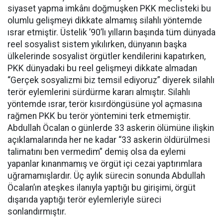
siyaset yapma imkânı doğmuşken PKK meclisteki bu
olumlu gelişmeyi dikkate almamış silahlı yöntemde
ısrar etmiştir. Üstelik ’90’lı yılların başında tüm dünyada
reel sosyalist sistem yıkılırken, dünyanın başka
ülkelerinde sosyalist örgütler kendilerini kapatırken,
PKK dünyadaki bu reel gelişmeyi dikkate almadan
“Gerçek sosyalizmi biz temsil ediyoruz” diyerek silahlı
terör eylemlerini sürdürme kararı almıştır. Silahlı
yöntemde ısrar, terör kısırdöngüsüne yol açmasına
rağmen PKK bu terör yöntemini terk etmemiştir.
Abdullah Öcalan o günlerde 33 askerin ölümüne ilişkin
açıklamalarında her ne kadar “33 askerin öldürülmesi
talimatını ben vermedim” demiş olsa da eylemi
yapanlar kınanmamış ve örgüt içi cezai yaptırımlara
uğramamışlardır. Üç aylık sürecin sonunda Abdullah
Öcalan’ın ateşkes ilanıyla yaptığı bu girişimi, örgüt
dışarıda yaptığı terör eylemleriyle süreci
sonlandırmıştır.