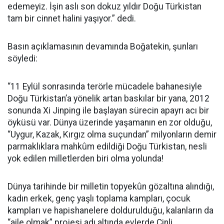
edemeyiz. İşin aslı son dokuz yıldır Doğu Türkistan
tam bir cinnet halini yaşıyor.” dedi.
Basın açıklamasının devamında Boğatekin, şunları
söyledi:
“11 Eylül sonrasında terörle mücadele bahanesiyle
Doğu Türkistan’a yönelik artan baskılar bir yana, 2012
sonunda Xi Jinping ile başlayan sürecin apayrı acı bir
öyküsü var. Dünya üzerinde yaşamanın en zor olduğu,
“Uygur, Kazak, Kırgız olma suçundan” milyonların demir
parmaklıklara mahkûm edildiği Doğu Türkistan, nesli
yok edilen milletlerden biri olma yolunda!
Dünya tarihinde bir milletin topyekûn gözaltına alındığı,
kadın erkek, genç yaşlı toplama kampları, çocuk
kampları ve hapishanelere doldurulduğu, kalanların da
“aile olmak” projesi adı altında evlerde Çinli