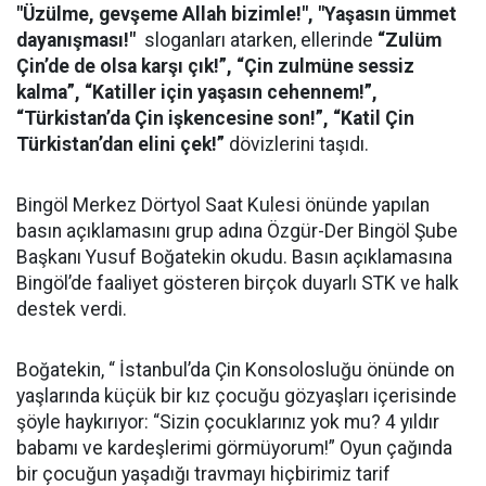
"Üzülme, gevşeme Allah bizimle!", "Yaşasın ümmet
dayanışması!"
sloganları atarken, ellerinde
“Zulüm
Çin’de de olsa karşı çık!”, “Çin zulmüne sessiz
kalma”, “Katiller için yaşasın cehennem!”,
“Türkistan’da Çin işkencesine son!”, “Katil Çin
Türkistan’dan elini çek!”
dövizlerini taşıdı.
Bingöl Merkez Dörtyol Saat Kulesi önünde yapılan
basın açıklamasını grup adına Özgür-Der Bingöl Şube
Başkanı Yusuf Boğatekin okudu. Basın açıklamasına
Bingöl’de faaliyet gösteren birçok duyarlı STK ve halk
destek verdi.
Boğatekin, “ İstanbul’da Çin Konsolosluğu önünde on
yaşlarında küçük bir kız çocuğu gözyaşları içerisinde
şöyle haykırıyor: “Sizin çocuklarınız yok mu? 4 yıldır
babamı ve kardeşlerimi görmüyorum!” Oyun çağında
bir çocuğun yaşadığı travmayı hiçbirimiz tarif