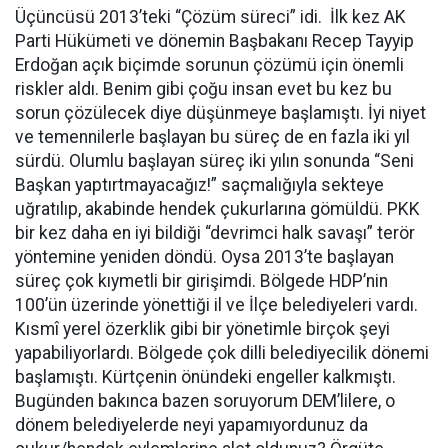
Üçüncüsü 2013’teki “Çözüm süreci” idi. İlk kez AK
Parti Hükümeti ve dönemin Başbakanı Recep Tayyip
Erdoğan açık biçimde sorunun çözümü için önemli
riskler aldı. Benim gibi çoğu insan evet bu kez bu
sorun çözülecek diye düşünmeye başlamıştı. İyi niyet
ve temennilerle başlayan bu süreç de en fazla iki yıl
sürdü. Olumlu başlayan süreç iki yılın sonunda “Seni
Başkan yaptırtmayacağız!” saçmalığıyla sekteye
uğratılıp, akabinde hendek çukurlarına gömüldü. PKK
bir kez daha en iyi bildiği “devrimci halk savaşı” terör
yöntemine yeniden döndü. Oysa 2013’te başlayan
süreç çok kıymetli bir girişimdi. Bölgede HDP’nin
100’ün üzerinde yönettiği il ve İlçe belediyeleri vardı.
Kısmî yerel özerklik gibi bir yönetimle birçok şeyi
yapabiliyorlardı. Bölgede çok dilli belediyecilik dönemi
başlamıştı. Kürtçenin önündeki engeller kalkmıştı.
Bugünden bakınca bazen soruyorum DEM’lilere, o
dönem belediyelerde neyi yapamıyordunuz da