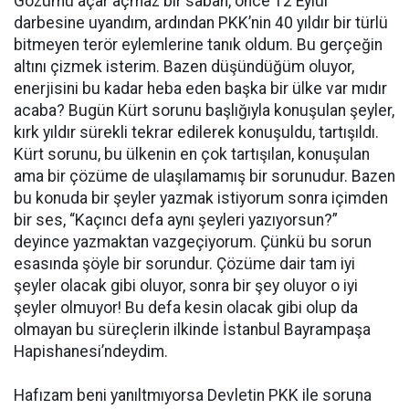
Gözümü açar açmaz bir sabah, önce 12 Eylül
darbesine uyandım, ardından PKK’nin 40 yıldır bir türlü
bitmeyen terör eylemlerine tanık oldum. Bu gerçeğin
altını çizmek isterim. Bazen düşündüğüm oluyor,
enerjisini bu kadar heba eden başka bir ülke var mıdır
acaba? Bugün Kürt sorunu başlığıyla konuşulan şeyler,
kırk yıldır sürekli tekrar edilerek konuşuldu, tartışıldı.
Kürt sorunu, bu ülkenin en çok tartışılan, konuşulan
ama bir çözüme de ulaşılamamış bir sorunudur. Bazen
bu konuda bir şeyler yazmak istiyorum sonra içimden
bir ses, “Kaçıncı defa aynı şeyleri yazıyorsun?”
deyince yazmaktan vazgeçiyorum. Çünkü bu sorun
esasında şöyle bir sorundur. Çözüme dair tam iyi
şeyler olacak gibi oluyor, sonra bir şey oluyor o iyi
şeyler olmuyor! Bu defa kesin olacak gibi olup da
olmayan bu süreçlerin ilkinde İstanbul Bayrampaşa
Hapishanesi’ndeydim.
Hafızam beni yanıltmıyorsa Devletin PKK ile soruna