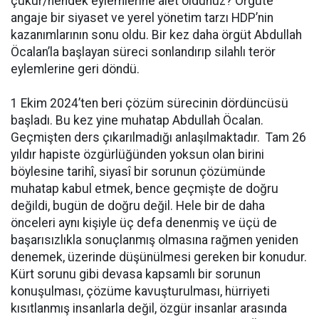
çukur/hendek eylemlerine alet oldunuz? Örgüte
angaje bir siyaset ve yerel yönetim tarzı HDP’nin
kazanımlarının sonu oldu. Bir kez daha örgüt Abdullah
Öcalan’la başlayan süreci sonlandırıp silahlı terör
eylemlerine geri döndü.
1 Ekim 2024’ten beri çözüm sürecinin dördüncüsü
başladı. Bu kez yine muhatap Abdullah Öcalan.
Geçmişten ders çıkarılmadığı anlaşılmaktadır. Tam 26
yıldır hapiste özgürlüğünden yoksun olan birini
böylesine tarihî, siyasî bir sorunun çözümünde
muhatap kabul etmek, bence geçmişte de doğru
değildi, bugün de doğru değil. Hele bir de daha
önceleri aynı kişiyle üç defa denenmiş ve üçü de
başarısızlıkla sonuçlanmış olmasına rağmen yeniden
denemek, üzerinde düşünülmesi gereken bir konudur.
Kürt sorunu gibi devasa kapsamlı bir sorunun
konuşulması, çözüme kavuşturulması, hürriyeti
kısıtlanmış insanlarla değil, özgür insanlar arasında