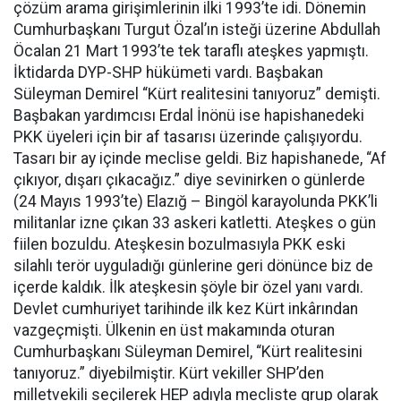
çözüm arama girişimlerinin ilki 1993’te idi. Dönemin
Cumhurbaşkanı Turgut Özal’ın isteği üzerine Abdullah
Öcalan 21 Mart 1993’te tek taraflı ateşkes yapmıştı.
İktidarda DYP-SHP hükümeti vardı. Başbakan
Süleyman Demirel “Kürt realitesini tanıyoruz” demişti.
Başbakan yardımcısı Erdal İnönü ise hapishanedeki
PKK üyeleri için bir af tasarısı üzerinde çalışıyordu.
Tasarı bir ay içinde meclise geldi. Biz hapishanede, “Af
çıkıyor, dışarı çıkacağız.” diye sevinirken o günlerde
(24 Mayıs 1993’te) Elazığ – Bingöl karayolunda PKK’li
militanlar izne çıkan 33 askeri katletti. Ateşkes o gün
fiilen bozuldu. Ateşkesin bozulmasıyla PKK eski
silahlı terör uyguladığı günlerine geri dönünce biz de
içerde kaldık. İlk ateşkesin şöyle bir özel yanı vardı.
Devlet cumhuriyet tarihinde ilk kez Kürt inkârından
vazgeçmişti. Ülkenin en üst makamında oturan
Cumhurbaşkanı Süleyman Demirel, “Kürt realitesini
tanıyoruz.” diyebilmiştir. Kürt vekiller SHP’den
milletvekili seçilerek HEP adıyla mecliste grup olarak