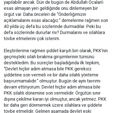
yapılabilir ancak. Dün de bugün de Abdullah Öcalan’ı
esas almayan yeri geldiğinde onu dinlemeyen bir
örgüt var. Daha önceleri de “Önderliğimizin
açıklamalarını esas alacağız.” demelerine rağmen son
40 yılda üç defa bu sözlerinde durmadılar. Peki bu
defa sözlerinde dururlar mı? Durmalarını ve silahlara
tövbe etmelerini çok isterim.
Eleştirilerime rağmen şiddet karşıtı biri olarak, PKK’nin
geçmişteki silah bırakma girişimlerinin tümünü
destekledim. Bu süreçler başladığında ilk tepkim,
“Devlet hiçbir adım atmasa bile PKK gereksiz
şiddetine son vermeli ve bir daha silahlı yönteme
başvurmamalıdır.” olmuştur. Bugün de aynı tavrımı
devam ettiriyorum. Devlet hiçbir adım atmasa bile
PKK silahlı dönemine son vermelidir. Örgütün sınır
dışına çekilme kararı iyi olmuştur, ancak yetmez. PKK
bir daha geri dönmemek üzere silahlara ve şiddete
tövbe etmelidir. Gelinen aşamada devlet eski