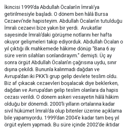
İkincisi 1999’da Abdullah Öcalan’ın İmralı’ya
getirilmesiyle başladı. O dönem ben hâlâ Bursa
Cezaevi’nde hapisteyim. Abdullah Öcalan’ın tutulduğu
İmralı cezaevi bize yakın bir yerdi. Avukatlar
sayesinde İmralı’daki görüşme notlarını her hafta
okuyor gelişmeleri takip ediyorduk. Abdullah Öcalan o
yıl çıktığı ilk mahkemede hâkime dönüp “Bana 6 ay
süre verin silahları sonlandırayım.” demişti. Üç ay
sonra örgüt Abdullah Öcalan’ın çağrısına uydu, sınır
dışına çekildi. Bununla kalınmadı dağdan ve
Avrupa’dan iki PKK’li grup gelip devlete teslim oldu.
Biz af çıkacak cezaevleri boşalacak diye beklerken,
dağdan ve Avrupa’dan gelip teslim olanlara da hapis
cezası verildi. O dönem askeri vesayetin hâlâ hâkim
olduğu bir dönemdi. 2000’li yılların ortalarına kadar
sivil hükümet İmralı’da olup bitenler üzerine açıklama
bile yapamıyordu. 1999’dan 2004’e kadar tam beş yıl
örgüt eylem yapmadı. Bu süre içinde 2002’de iktidar