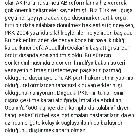
olan AK Parti hükümeti AB reformlarına hız vererek
çok önemli gelişmeler kaydetmişti. Biz Türkiye uçuşa
geçti her şey iyi olacak diye düşünürken, artık örgüt
bitti bir daha silahlara dönülmez beklentisi içindeyken,
PKK 2004 yazında silahlı eylemlerine yeniden başladı.
Bu beklentimizden de geriye koca bir hayal kırıklığı
kaldı. İkinci defa Abdullah Öcalan’ın başlattığı süreci
örgüt dışarıda sonlandırmış oldu. Bu sürecin
sonlandırılmasında o dönem İmralı’ya bakan askerî
vesayetin bitmesini istemeyen paşaların parmağı
olduğunu düşünüyorum. AK parti hükümetinin yapmış
olduğu reformlardan rahatsızlık duyan erklerin işi
olduğuna inanıyorum. Dağdaki PKK militanları sınır
dışına çekilme kararı aldığında, İmralı’da Abdullah
Öcalan’a “500 kişi içerdeki kamplarda kalabilir” diyen
hangi askerî rütbeliyse, çatışmaları başlatanların da en
azından örgüte kolaylık sağlayanların da bu kişiler
olduğunu düşünmek abartı olmaz.