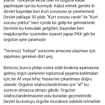
yoktur. Türkiye’de eksik olan ve bugüne kadar
yapılmayan işin bu kısmıydı. Kabul etmek gerekir ki
devlet başından beri Kürt sorununu iyi yönetemedi.
Devlet yaklaşık 50 yıldır, “Kürt sorunu vardır” ile “Kürt
sorunu yoktur” tavrı içinde bir gidip bir gelmektedir.
Devletin bu konudaki gelgitleri, başından beri
mağduriyetler üzerinden siyaset yapan PKK gibi bir
örgütün işine yaramıştır.
“Terörsüz Türkiye” sürecinin amacına ulaşması için
yapılması gereken dört şey;
Birincisi, bunca yıldan sonra silah bırakma aşamasına
gelmiş örgüt üyelerinin toplumsal yaşama katılmaları
için, bir Af veya İnfaz Yasası’nın çıkarılması doğru
olanıdır. Örgütün silahsızlandırılması için “af” bu
sürecin olmazsa olmazı gibidir. Örgütün
silahsızlandırılmasının yolu buradan geçmektedir.
Devlet bu konuyu örgütle müzakere edebilir/etmelidir.