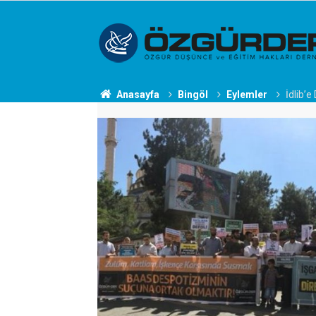
Anasayfa
Bingöl
Eylemler
İdlib’e