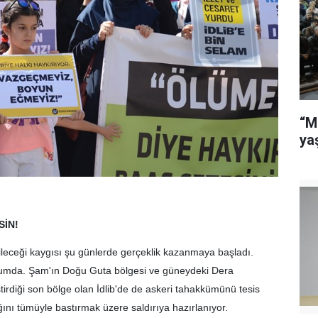
“M
ya
SİN!
ileceği kaygısı şu günlerde gerçeklik kazanmaya başladı.
urumda. Şam'ın Doğu Guta bölgesi ve güneydeki Dera
tirdiği son bölge olan İdlib'de de askeri tahakkümünü tesis
ğını tümüyle bastırmak üzere saldırıya hazırlanıyor.