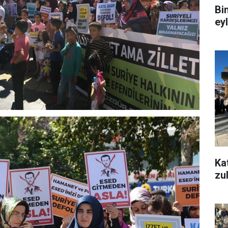
Bi
ey
Ka
zu