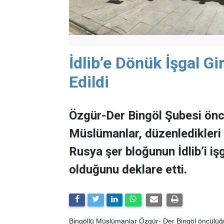
İdlib’e Dönük İşgal Gi
Edildi
Özgür-Der Bingöl Şubesi önc
Müslümanlar, düzenledikleri
Rusya şer bloğunun İdlib’i iş
olduğunu deklare etti.
Bingöllü Müslümanlar Özgür- Der Bingöl öncülüğün