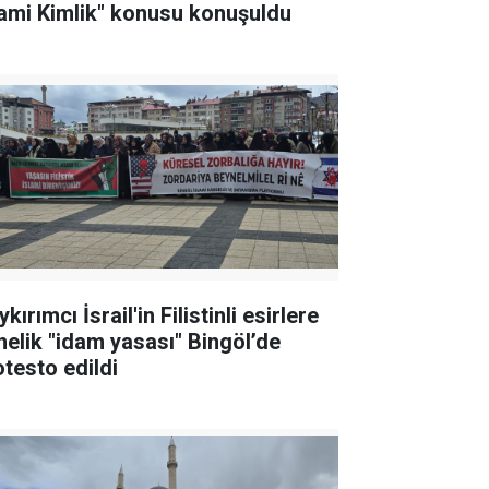
lami Kimlik" konusu konuşuldu
kırımcı İsrail'in Filistinli esirlere
nelik "idam yasası" Bingöl’de
otesto edildi