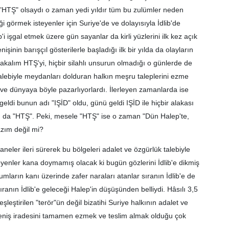
n "HTŞ" olsaydı o zaman yedi yıldır tüm bu zulümler neden
görmek isteyenler için Suriye'de ve dolayısıyla İdlib'de
'i işgal etmek üzere gün sayanlar da kirli yüzlerini ilk kez açık
şinin barışçıl gösterilerle başladığı ilk bir yılda da olayların
ırakalım HTŞ'yi, hiçbir silahlı unsurun olmadığı o günlerde de
alebiyle meydanları dolduran halkın meşru taleplerini ezme
r ve dünyaya böyle pazarlıyorlardı. İlerleyen zamanlarda ise
eldi bunun adı "IŞİD" oldu, günü geldi IŞİD ile hiçbir alakası
da "HTŞ". Peki, mesele "HTŞ" ise o zaman "Dün Halep'te,
zım değil mi?
eler ileri sürerek bu bölgeleri adalet ve özgürlük talebiyle
yenler kana doymamış olacak ki bugün gözlerini İdlib'e dikmiş
mların kanı üzerinde zafer naraları atanlar sıranın İdlib'e de
ıranın İdlib'e geleceği Halep'in düşüşünden belliydi. Hâsılı 3,5
eşleştirilen "terör"ün değil bizatihi Suriye halkının adalet ve
reniş iradesini tamamen ezmek ve teslim almak olduğu çok