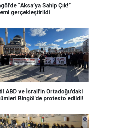
ngöl'de “Aksa’ya Sahip Çık!”
lemi gerçekleştirildi
til ABD ve İsrail'in Ortadoğu'daki
lümleri Bingöl'de protesto edildi!