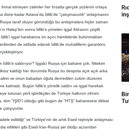
Rı
 ihmal etmeyen zalimler her fırsatta gerçek yüzlerini ortaya
inş
a düne kadar Astana'da İdlib'de "çatışmasızlık" anlaşmasını
 Rusya taraf oluyor göründüğü bu anlaşmalara hiçbir zaman
'ın Halep'ten sonra İdlib'e yönelen işgal ihtirasını çeşitli
i İdlib'i işgal harekatına ön açıcı hamlelerde bulunmaktan
ilimden de istifade ederek İdlib'de muhaliflerin garantörü
çekleştiriyor.
dlib'e saldırıyor? İşgalci Rusya için bahane çok. Nitekim
tkisiz kaldığı her durumda Rusya bu despota açık açık arka
 zalimi ve onun babadan oğula devredilen zulüm düzenini
 kalmadı. Bugün İdlib'e yönelik saldırı ve işgal harekatı
Bi
tutunan yerli işbirlikçiler de Türkiye halkının zihnini
Tu
, dün "IŞİD"i olduğu gibi bugün de "HTŞ" bahanesine dikkat
 çalışıyorlar.
adele edildiği" ve Türkiye'nin de artık Esed rejimiyle anlaşması
ddia ettikleri gibi Esed-İran-Rusya şer bloğu açısından