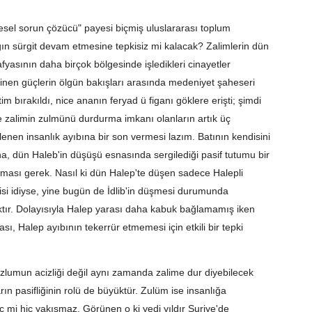
esel sorun çözücü" payesi biçmiş uluslararası toplum
ığın sürgit devam etmesine tepkisiz mi kalacak? Zalimlerin dün
asının daha birçok bölgesinde işledikleri cinayetler
geçinen güçlerin ölgün bakışları arasında medeniyet şaheseri
im bırakıldı, nice ananın feryad ü figanı göklere erişti; şimdi
de zalimin zulmünü durdurma imkanı olanların artık üç
nen insanlık ayıbına bir son vermesi lazım. Batının kendisini
ına, dün Haleb'in düşüşü esnasında sergilediği pasif tutumu bir
koyması gerek. Nasıl ki dün Halep'te düşen sadece Halepli
isi idiyse, yine bugün de İdlib'in düşmesi durumunda
aktır. Dolayısıyla Halep yarası daha kabuk bağlamamış iken
sı, Halep ayıbının tekerrür etmemesi için etkili bir tepki
lumun acizliği değil aynı zamanda zalime dur diyebilecek
n pasifliğinin rolü de büyüktür. Zulüm ise insanlığa
ç mi hiç yakışmaz. Görünen o ki yedi yıldır Suriye'de