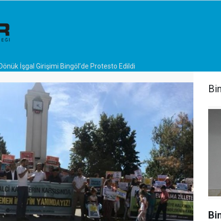
 Dönük İşgal Girişimi Bingöl’de Protesto Edildi
Bi
Bi