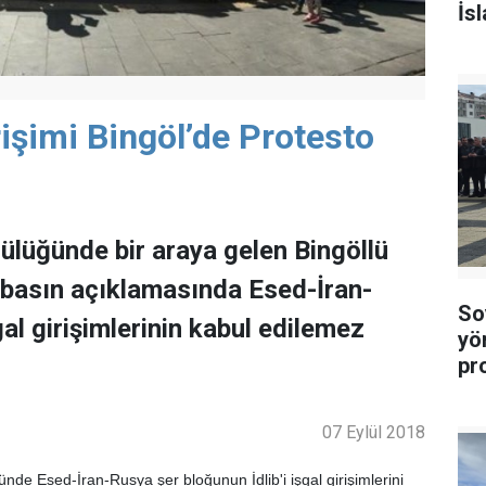
İs
rişimi Bingöl’de Protesto
ülüğünde bir araya gelen Bingöllü
 basın açıklamasında Esed-İran-
Soy
gal girişimlerinin kabul edilemez
yö
pr
07 Eylül 2018
de Esed-İran-Rusya şer bloğunun İdlib'i işgal girişimlerini