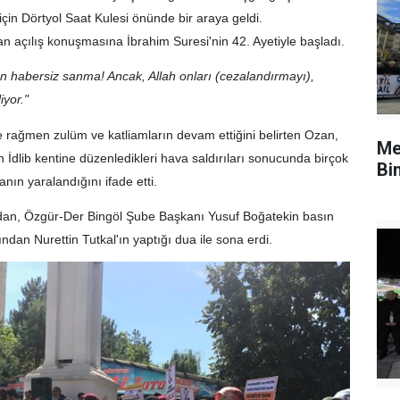
için Dörtyol Saat Kulesi önünde bir araya geldi.
açılış konuşmasına İbrahim Suresi'nin 42. Ayetiyle başladı.
dan habersiz sanma! Ancak, Allah onları (cezalandırmayı),
iyor."
e rağmen zulüm ve katliamların devam ettiğini belirten Ozan,
Me
İdlib kentine düzenledikleri hava saldırıları sonucunda birçok
Bi
anın yaralandığını ifade etti.
ndan, Özgür-Der Bingöl Şube Başkanı Yusuf Boğatekin basın
dan Nurettin Tutkal'ın yaptığı dua ile sona erdi.