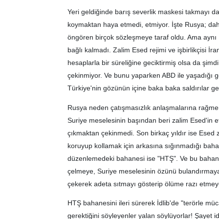
Yeri geldiğinde barış severlik maskesi takmayı da
koymaktan haya etmedi, etmiyor. İşte Rusya; dah
öngören birçok sözleşmeye taraf oldu. Ama aynı
bağlı kalmadı. Zalim Esed rejimi ve işbirlikçisi İran
hesaplarla bir süreliğine geciktirmiş olsa da şimd
çekinmiyor. Ve bunu yaparken ABD ile yaşadığı ger
Türkiye'nin gözünün içine baka baka saldırılar ger
Rusya neden çatışmasızlık anlaşmalarına rağmen İ
Suriye meselesinin başından beri zalim Esed'in e
çıkmaktan çekinmedi. Son birkaç yıldır ise Esed
koruyup kollamak için arkasına sığınmadığı bahane
düzenlemedeki bahanesi ise "HTŞ". Ve bu bahaneye 
çelmeye, Suriye meselesinin özünü bulandırmaya
çekerek adeta sıtmayı gösterip ölüme razı etmeye
HTŞ bahanesini ileri sürerek İdlib'de "terörle müc
gerektiğini söyleyenler yalan söylüyorlar! Şayet i