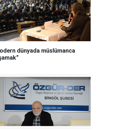
odern dünyada müslümanca
şamak”