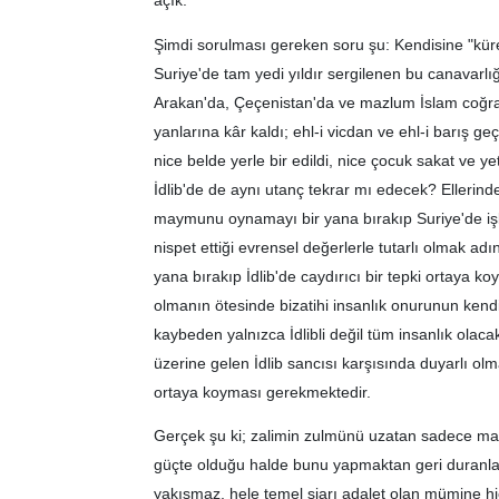
açık.
Şimdi sorulması gereken soru şu: Kendisine "kür
Suriye'de tam yedi yıldır sergilenen bu canavarl
Arakan'da, Çeçenistan'da ve mazlum İslam coğrafy
yanlarına kâr kaldı; ehl-i vicdan ve ehl-i barış 
nice belde yerle bir edildi, nice çocuk sakat ve yet
İdlib'de de aynı utanç tekrar mı edecek? Ellerin
maymunu oynamayı bir yana bırakıp Suriye'de işle
nispet ettiği evrensel değerlerle tutarlı olmak ad
yana bırakıp İdlib'de caydırıcı bir tepki ortaya 
olmanın ötesinde bizatihi insanlık onurunun kend
kaybeden yalnızca İdlibli değil tüm insanlık olac
üzerine gelen İdlib sancısı karşısında duyarlı olma
ortaya koyması gerekmektedir.
Gerçek şu ki; zalimin zulmünü uzatan sadece maz
güçte olduğu halde bunu yapmaktan geri duranları
yakışmaz, hele temel şiarı adalet olan mümine hi