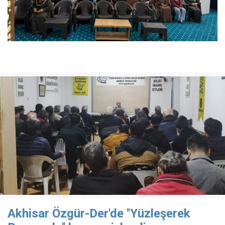
Akhisar Özgür-Der'de ''Yüzleşerek