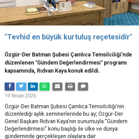
"Tevhid en büyük kurtuluş reçetesidir"
Özgür-Der Batman Şubesi Çamlıca Temsilciliği’nde
düzenlenen "Gündem Değerlendirmesi" programı
kapsamında, Rıdvan Kaya konuk edildi.
19 Nisan 2026
​Özgür-Der Batman Şubesi Çamlıca Temsilciliği'nin
düzenlediği aylık seminerlerinde bu ay; Özgür-Der
Genel Başkanı Rıdvan Kaya'nın sunumuyla ''Gündem
Değerlendirmesi'' konu başlığı ile ülke ve dünya
gündeminde gerçekleşen olaylara dair