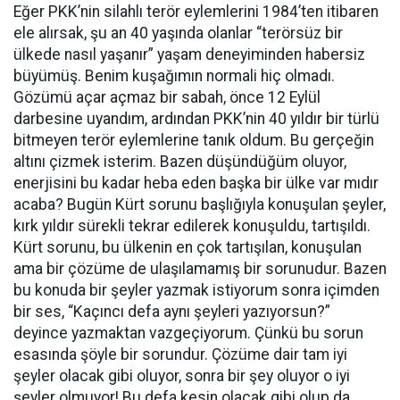
Eğer PKK’nin silahlı terör eylemlerini 1984’ten itibaren
ele alırsak, şu an 40 yaşında olanlar “terörsüz bir
ülkede nasıl yaşanır” yaşam deneyiminden habersiz
büyümüş. Benim kuşağımın normali hiç olmadı.
Gözümü açar açmaz bir sabah, önce 12 Eylül
darbesine uyandım, ardından PKK’nin 40 yıldır bir türlü
bitmeyen terör eylemlerine tanık oldum. Bu gerçeğin
altını çizmek isterim. Bazen düşündüğüm oluyor,
enerjisini bu kadar heba eden başka bir ülke var mıdır
acaba? Bugün Kürt sorunu başlığıyla konuşulan şeyler,
kırk yıldır sürekli tekrar edilerek konuşuldu, tartışıldı.
Kürt sorunu, bu ülkenin en çok tartışılan, konuşulan
ama bir çözüme de ulaşılamamış bir sorunudur. Bazen
bu konuda bir şeyler yazmak istiyorum sonra içimden
bir ses, “Kaçıncı defa aynı şeyleri yazıyorsun?”
deyince yazmaktan vazgeçiyorum. Çünkü bu sorun
esasında şöyle bir sorundur. Çözüme dair tam iyi
şeyler olacak gibi oluyor, sonra bir şey oluyor o iyi
şeyler olmuyor! Bu defa kesin olacak gibi olup da