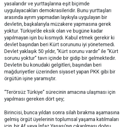
yasalarıdır ve yurttaşlarına eşit biçimde
uygulayacakları demokrasileridir. Bunu yurttaşları
arasında ayrım yapmadan layıkıyla uygulayan bir
devletin, başkalarıyla müzakere yapmasına gerek
yoktur. Türkiye’de eksik olan ve bugüne kadar
yapılmayan işin bu kısmıydı. Kabul etmek gerekir ki
devlet başından beri Kürt sorununu iyi yönetemedi.
Devlet yaklaşık 50 yıldır, “Kürt sorunu vardır” ile “Kürt
sorunu yoktur” tavrı içinde bir gidip bir gelmektedir.
Devletin bu konudaki gelgitleri, başından beri
mağduriyetler üzerinden siyaset yapan PKK gibi bir
örgütün işine yaramıştır.
“Terörsüz Türkiye” sürecinin amacına ulaşması için
yapılması gereken dört şey;
Birincisi, bunca yıldan sonra silah bırakma aşamasına
gelmiş örgüt üyelerinin toplumsal yaşama katılmaları
için, bir Af veya İnfaz Yasası’nın çıkarılması doğru