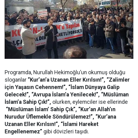
Programda, Nurullah Hekimoğlu’un okumuş olduğu
sloganlar
“Kur’an’a Uzanan Eller Kırılsın!”, “Zalimler
için Yaşasın Cehennem!”, “İslam Dünyaya Galip
Gelecek!”, “Avrupa İslam’a Yenilecek!”, “Müslüman
İslam’a Sahip Çık!”,
olurken, eylemciler ise ellerinde
“Müslüman İslam’ Sahip Çık”,
“Kur’an Allah’ın
Nurudur Üflemekle Söndürülemez!”, “Kur’ana
Uzanan Eller Kırılsın!”, “İslami Hareket
Engellenemez”
gibi dövizleri taşıdı.