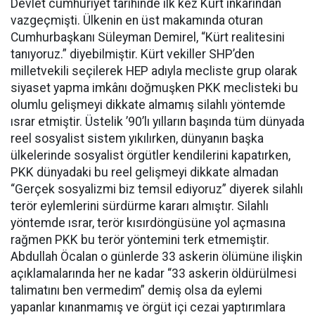
Devlet cumhuriyet tarihinde ilk kez Kürt inkârından
vazgeçmişti. Ülkenin en üst makamında oturan
Cumhurbaşkanı Süleyman Demirel, “Kürt realitesini
tanıyoruz.” diyebilmiştir. Kürt vekiller SHP’den
milletvekili seçilerek HEP adıyla mecliste grup olarak
siyaset yapma imkânı doğmuşken PKK meclisteki bu
olumlu gelişmeyi dikkate almamış silahlı yöntemde
ısrar etmiştir. Üstelik ’90’lı yılların başında tüm dünyada
reel sosyalist sistem yıkılırken, dünyanın başka
ülkelerinde sosyalist örgütler kendilerini kapatırken,
PKK dünyadaki bu reel gelişmeyi dikkate almadan
“Gerçek sosyalizmi biz temsil ediyoruz” diyerek silahlı
terör eylemlerini sürdürme kararı almıştır. Silahlı
yöntemde ısrar, terör kısırdöngüsüne yol açmasına
rağmen PKK bu terör yöntemini terk etmemiştir.
Abdullah Öcalan o günlerde 33 askerin ölümüne ilişkin
açıklamalarında her ne kadar “33 askerin öldürülmesi
talimatını ben vermedim” demiş olsa da eylemi
yapanlar kınanmamış ve örgüt içi cezai yaptırımlara