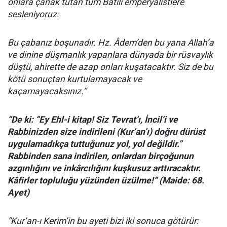
onlara çanak tutan tüm Batılı emperyalistlere
sesleniyoruz:
Bu çabanız boşunadır. Hz. Âdem’den bu yana Allah’a
ve dinine düşmanlık yapanlara dünyada bir rüsvaylık
düştü, ahirette de azap onları kuşatacaktır. Siz de bu
kötü sonuçtan kurtulamayacak ve
kaçamayacaksınız.”
“De ki: “Ey Ehl-i kitap! Siz Tevrat’ı, İncil’i ve
Rabbinizden size indirileni (Kur’an’ı) doğru dürüst
uygulamadıkça tuttuğunuz yol
,
yol değildir.”
Rabbinden sana indirilen, onlardan birçoğunun
azgınlığını ve inkârcılığını kuşkusuz arttıracaktır.
Kâfirler topluluğu yüzünden üzülme!” (Maide: 68.
Ayet)
“Kur’an-ı Kerim’in bu ayeti bizi iki sonuca götürür: