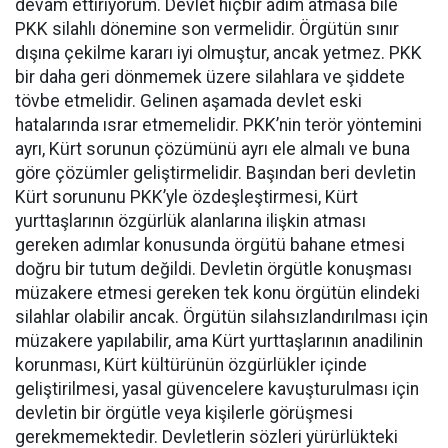
devam ettiriyorum. Devlet hiçbir adım atmasa bile
PKK silahlı dönemine son vermelidir. Örgütün sınır
dışına çekilme kararı iyi olmuştur, ancak yetmez. PKK
bir daha geri dönmemek üzere silahlara ve şiddete
tövbe etmelidir. Gelinen aşamada devlet eski
hatalarında ısrar etmemelidir. PKK’nin terör yöntemini
ayrı, Kürt sorunun çözümünü ayrı ele almalı ve buna
göre çözümler geliştirmelidir. Başından beri devletin
Kürt sorununu PKK’yle özdeşleştirmesi, Kürt
yurttaşlarının özgürlük alanlarına ilişkin atması
gereken adımlar konusunda örgütü bahane etmesi
doğru bir tutum değildi. Devletin örgütle konuşması
müzakere etmesi gereken tek konu örgütün elindeki
silahlar olabilir ancak. Örgütün silahsızlandırılması için
müzakere yapılabilir, ama Kürt yurttaşlarının anadilinin
korunması, Kürt kültürünün özgürlükler içinde
geliştirilmesi, yasal güvencelere kavuşturulması için
devletin bir örgütle veya kişilerle görüşmesi
gerekmemektedir. Devletlerin sözleri yürürlükteki