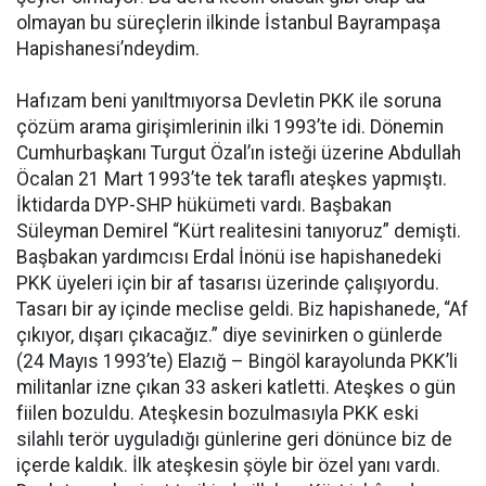
olmayan bu süreçlerin ilkinde İstanbul Bayrampaşa
Hapishanesi’ndeydim.
Hafızam beni yanıltmıyorsa Devletin PKK ile soruna
çözüm arama girişimlerinin ilki 1993’te idi. Dönemin
Cumhurbaşkanı Turgut Özal’ın isteği üzerine Abdullah
Öcalan 21 Mart 1993’te tek taraflı ateşkes yapmıştı.
İktidarda DYP-SHP hükümeti vardı. Başbakan
Süleyman Demirel “Kürt realitesini tanıyoruz” demişti.
Başbakan yardımcısı Erdal İnönü ise hapishanedeki
PKK üyeleri için bir af tasarısı üzerinde çalışıyordu.
Tasarı bir ay içinde meclise geldi. Biz hapishanede, “Af
çıkıyor, dışarı çıkacağız.” diye sevinirken o günlerde
(24 Mayıs 1993’te) Elazığ – Bingöl karayolunda PKK’li
militanlar izne çıkan 33 askeri katletti. Ateşkes o gün
fiilen bozuldu. Ateşkesin bozulmasıyla PKK eski
silahlı terör uyguladığı günlerine geri dönünce biz de
içerde kaldık. İlk ateşkesin şöyle bir özel yanı vardı.