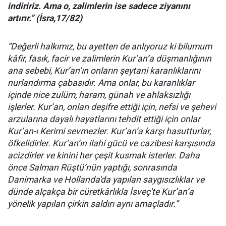
indiririz. Ama o, zalimlerin ise sadece ziyanını
artırır.”
(İsra,17/82)
“Değerli halkımız, bu ayetten de anlıyoruz ki bilumum
kâfir, fasık, facir ve zalimlerin Kur’an’a düşmanlığının
ana sebebi
,
Kur’an’ın onların şeytani karanlıklarını
nurlandırma çabasıdır. Ama onlar, bu karanlıklar
içinde nice zulüm, haram, günah ve ahlaksızlığı
işlerler. Kur’an, onları deşifre ettiği için, nefsi ve şehevi
arzularına dayalı hayatlarını tehdit ettiği için onlar
Kur’an-ı Kerimi sevmezler. Kur’an’a karşı hasutturlar,
öfkelidirler. Kur’an’ın ilahi gücü ve cazibesi karşısında
acizdirler ve kinini her çeşit kusmak isterler. Daha
önce Salman Rüştü’nün
yapt
ığı
,
sonras
ı
nda
Danimarka
ve Hollanda'da
yapılan
saygısızlık
lar
ve
d
ü
nde
alçakça
bir
cüretkârlıkla İsveç'te Kur’an’a
yönelik yapılan çirkin saldırı aynı amaçladır
.
”