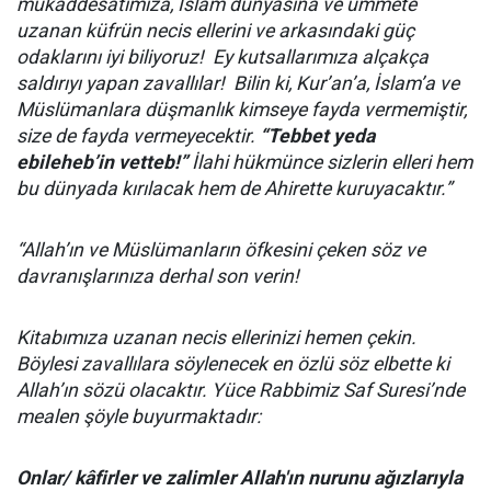
mukaddesatımıza,
İs
lam d
ü
nyas
ı
na
ve ümmete
uzanan küfrün necis ellerini ve arkasındaki güç
odaklarını iyi biliyoruz!
Ey k
utsallarımıza alçakça
saldırıyı yapan zavallılar! Bilin ki, Kur’an’a, İslam’a ve
Müslümanlara düşmanlık kimseye fayda vermemiştir,
size de fayda vermeyecektir.
“Tebbet yeda
ebileheb’in vetteb!”
İlahi hükmünce sizlerin elleri hem
bu dünyada kırılacak hem de Ahirette kuruyacaktır.”
“Allah’ın ve Müslümanların öfkesini çeken söz ve
davranışlarınıza derhal son verin!
Kitabımıza uzanan necis ellerinizi hemen
ç
ekin.
B
ö
ylesi
zavallılara söylenecek en öz
l
ü
söz elbette ki
Allah’ın sözü olacaktır. Yüce Rabbimiz Saf Suresi’nde
mealen şöyle buyurmaktadır:
Onlar/ kâfir
ler
ve zalimler Allah'ın nurunu ağızlarıyla