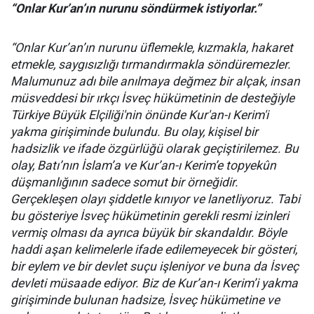
“
Onlar
Kur’an’ın nurunu söndürme
k istiyorlar.
”
“Onlar Kur’an’ın nurunu üflemekle, kızmakla, hakaret
etmekle, saygısızlığı tırmandırmakla söndüremezler.
Malumunuz adı bile anılmaya değmez bir alçak, insan
müsveddesi bir ırkçı İsveç hükümetinin de desteğiyle
Türkiye Büyük Elçiliği'nin önünde Kur'an-ı Kerim'i
yakma girişiminde bulundu. Bu olay, kişisel bir
hadsizlik ve ifade özgürlüğü olarak geçiştirilemez. Bu
olay, Batı’nın İslam’a ve Kur’an-ı Kerim’e topyekûn
düşmanlığının sadece somut bir örneğidir.
Gerçekleşen olayı şiddetle kınıyor ve lanetliyoruz. Tabi
bu gösteriye İsveç hükümetinin gerekli resmi izinleri
vermiş olması da ayrıca büyük bir skandaldır. Böyle
haddi aşan kelimelerle ifade edilemeyecek bir gösteri,
bir eylem ve bir devlet suçu işleniyor ve buna da İsveç
devleti müsaade ediyor. Biz de Kur’an-ı Kerim’i yakma
girişiminde bulunan hadsize, İsveç hükümetine ve