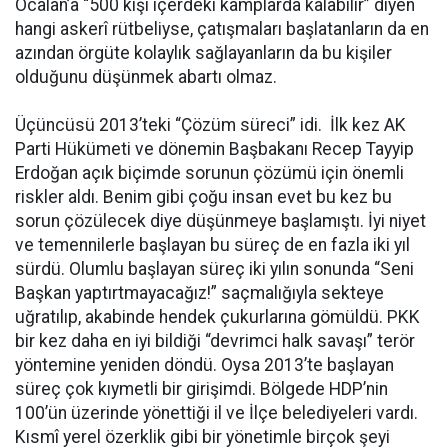
Öcalan’a “500 kişi içerdeki kamplarda kalabilir” diyen
hangi askerî rütbeliyse, çatışmaları başlatanların da en
azından örgüte kolaylık sağlayanların da bu kişiler
olduğunu düşünmek abartı olmaz.
Üçüncüsü 2013’teki “Çözüm süreci” idi. İlk kez AK
Parti Hükümeti ve dönemin Başbakanı Recep Tayyip
Erdoğan açık biçimde sorunun çözümü için önemli
riskler aldı. Benim gibi çoğu insan evet bu kez bu
sorun çözülecek diye düşünmeye başlamıştı. İyi niyet
ve temennilerle başlayan bu süreç de en fazla iki yıl
sürdü. Olumlu başlayan süreç iki yılın sonunda “Seni
Başkan yaptırtmayacağız!” saçmalığıyla sekteye
uğratılıp, akabinde hendek çukurlarına gömüldü. PKK
bir kez daha en iyi bildiği “devrimci halk savaşı” terör
yöntemine yeniden döndü. Oysa 2013’te başlayan
süreç çok kıymetli bir girişimdi. Bölgede HDP’nin
100’ün üzerinde yönettiği il ve İlçe belediyeleri vardı.
Kısmî yerel özerklik gibi bir yönetimle birçok şeyi