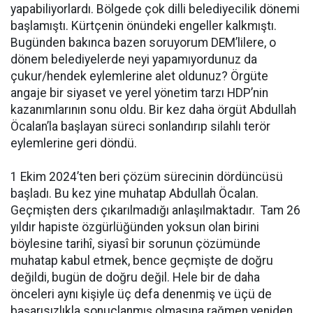
yapabiliyorlardı. Bölgede çok dilli belediyecilik dönemi
başlamıştı. Kürtçenin önündeki engeller kalkmıştı.
Bugünden bakınca bazen soruyorum DEM’lilere, o
dönem belediyelerde neyi yapamıyordunuz da
çukur/hendek eylemlerine alet oldunuz? Örgüte
angaje bir siyaset ve yerel yönetim tarzı HDP’nin
kazanımlarının sonu oldu. Bir kez daha örgüt Abdullah
Öcalan’la başlayan süreci sonlandırıp silahlı terör
eylemlerine geri döndü.
1 Ekim 2024’ten beri çözüm sürecinin dördüncüsü
başladı. Bu kez yine muhatap Abdullah Öcalan.
Geçmişten ders çıkarılmadığı anlaşılmaktadır. Tam 26
yıldır hapiste özgürlüğünden yoksun olan birini
böylesine tarihî, siyasî bir sorunun çözümünde
muhatap kabul etmek, bence geçmişte de doğru
değildi, bugün de doğru değil. Hele bir de daha
önceleri aynı kişiyle üç defa denenmiş ve üçü de
başarısızlıkla sonuçlanmış olmasına rağmen yeniden