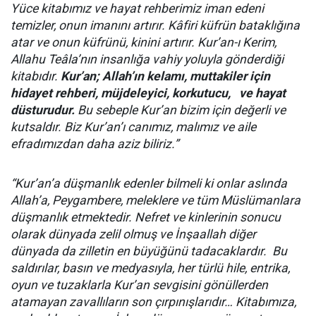
Yüce kitabımız ve hayat rehberimiz iman edeni
temizler, onun imanını artırır. Kâfiri küfrün bataklığına
atar ve onun küfrünü, kinini artırır. Kur’an-ı Kerim,
Allahu Teâla’nın insanlığa vahiy yoluyla gönderdiği
kitabıdır.
Kur’an; Allah’ın kelamı, muttakiler için
hidayet rehberi, müjdeleyici, korkutucu,
ve hayat
düsturudur.
Bu sebeple Kur’an
bizim i
ç
in
değerli ve
kutsaldır. Biz Kur’an’ı canımız, malımız ve aile
efradımızdan daha aziz biliriz.”
“Kur’an’a düşmanlık edenler bilmeli ki onlar aslında
Allah’a, Peygambere, meleklere ve tüm Müslümanlara
düşmanlık etmektedir. Nefret ve kinlerinin sonucu
olarak dünyada zelil olmuş ve İnşaallah diğer
dünyada da zilletin en büyüğünü tadacaklardır. Bu
saldırılar, basın ve medyasıyla, her türlü hile, entrika,
oyun ve tuzaklarla Kur’an sevgisini gönüllerde
n
atamayan zavallıların son çırpınışlarıdır… Kitabımıza,