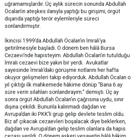
uğramamışlardır. Üç aylık sürecin sonunda Abdullah
Öcalan’ın ateşkes ilanıyla yaptığı bu girişimi, örgüt
dışarıda yaptığı terör eylemleriyle süreci
sonlandırmıştır.
İkincisi 1999’da Abdullah Öcalan’ın İmralı’ya
getirilmesiyle başladı. O dönem ben hâlâ Bursa
Cezaevi’nde hapisteyim. Abdullah Öcalan’ın tutulduğu
İmralı cezaevi bize yakın bir yerdi. Avukatlar
sayesinde İmralı’daki görüşme notlarını her hafta
okuyor gelişmeleri takip ediyorduk. Abdullah Öcalan o
yıl çıktığı ilk mahkemede hâkime dönüp “Bana 6 ay
süre verin silahları sonlandırayım.” demişti. Üç ay
sonra örgüt Abdullah Öcalan’ın çağrısına uydu, sınır
dışına çekildi. Bununla kalınmadı dağdan ve
Avrupa’dan iki PKK’li grup gelip devlete teslim oldu.
Biz af çıkacak cezaevleri boşalacak diye beklerken,
dağdan ve Avrupa’dan gelip teslim olanlara da hapis
cezası verildi. O dönem askeri vesayetin hâlâ hâkim