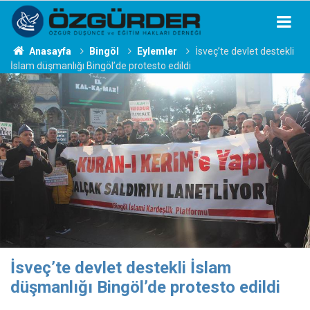
Anasayfa
Bingöl
Eylemler
İsveç’te devlet destekli
İslam düşmanlığı Bingöl’de protesto edildi
İsveç’te devlet destekli İslam
düşmanlığı Bingöl’de protesto edildi