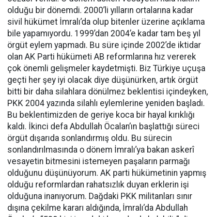
olduğu bir dönemdi. 2000’li yılların ortalarına kadar
sivil hükümet İmralı’da olup bitenler üzerine açıklama
bile yapamıyordu. 1999’dan 2004’e kadar tam beş yıl
örgüt eylem yapmadı. Bu süre içinde 2002’de iktidar
olan AK Parti hükümeti AB reformlarına hız vererek
çok önemli gelişmeler kaydetmişti. Biz Türkiye uçuşa
geçti her şey iyi olacak diye düşünürken, artık örgüt
bitti bir daha silahlara dönülmez beklentisi içindeyken,
PKK 2004 yazında silahlı eylemlerine yeniden başladı.
Bu beklentimizden de geriye koca bir hayal kırıklığı
kaldı. İkinci defa Abdullah Öcalan’ın başlattığı süreci
örgüt dışarıda sonlandırmış oldu. Bu sürecin
sonlandırılmasında o dönem İmralı’ya bakan askerî
vesayetin bitmesini istemeyen paşaların parmağı
olduğunu düşünüyorum. AK parti hükümetinin yapmış
olduğu reformlardan rahatsızlık duyan erklerin işi
olduğuna inanıyorum. Dağdaki PKK militanları sınır
dışına çekilme kararı aldığında, İmralı’da Abdullah