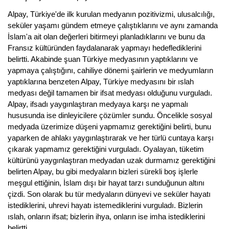
Alpay, Türkiye'de ilk kurulan medyanın pozitivizmi, ulusalcılığı,
seküler yaşamı gündem etmeye çalıştıklarını ve aynı zamanda
İslam'a ait olan değerleri bitirmeyi planladıklarını ve bunu da
Fransız kültüründen faydalanarak yapmayı hedeflediklerini
belirtti. Akabinde şuan Türkiye medyasının yaptıklarını ve
yapmaya çalıştığını, cahiliye dönemi şairlerin ve medyumların
yaptıklarına benzeten Alpay, Türkiye medyasını bir ıslah
medyası değil tamamen bir ifsat medyası olduğunu vurguladı.
Alpay, ifsadı yaygınlaştıran medyaya karşı ne yapmalı
hususunda ise dinleyicilere çözümler sundu. Öncelikle sosyal
medyada üzerimize düşeni yapmamız gerektiğini belirti, bunu
yaparken de ahlakı yaygınlaştırarak ve her türlü cuntaya karşı
çıkarak yapmamız gerektiğini vurguladı. Oyalayan, tüketim
kültürünü yaygınlaştıran medyadan uzak durmamız gerektiğini
belirten Alpay, bu gibi medyaların bizleri sürekli boş işlerle
meşgul ettiğinin, İslam dışı bir hayat tarzı sunduğunun altını
çizdi. Son olarak bu tür medyaların dünyevi ve seküler hayatı
istediklerini, uhrevi hayatı istemediklerini vurguladı. Bizlerin
ıslah, onların ifsat; bizlerin ihya, onların ise imha istediklerini
belirtti.