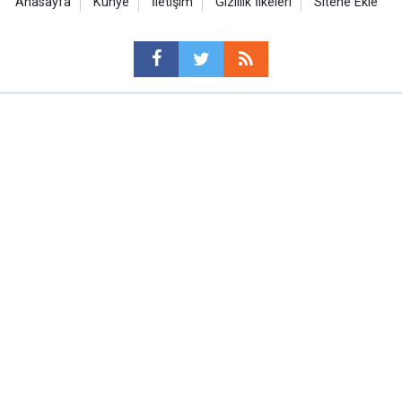
Anasayfa
Künye
İletişim
Gizlilik İlkeleri
Sitene Ekle