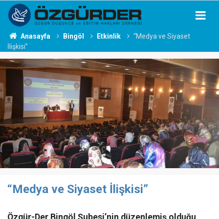
Anasayfa
Bingöl
Etkinlik
“Medya ve Siyaset
İlişkisi”
“Medya ve Siyaset İlişkisi”
Özgür-Der Bingöl Şubesi’nin düzenlemiş olduğu