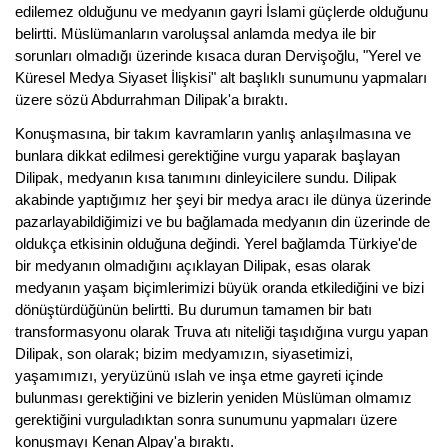
edilemez olduğunu ve medyanın gayri İslami güçlerde olduğunu
belirtti. Müslümanların varoluşsal anlamda medya ile bir
sorunları olmadığı üzerinde kısaca duran Dervişoğlu, "Yerel ve
Küresel Medya Siyaset İlişkisi" alt başlıklı sunumunu yapmaları
üzere sözü Abdurrahman Dilipak'a bıraktı.
Konuşmasına, bir takım kavramların yanlış anlaşılmasına ve
bunlara dikkat edilmesi gerektiğine vurgu yaparak başlayan
Dilipak, medyanın kısa tanımını dinleyicilere sundu. Dilipak
akabinde yaptığımız her şeyi bir medya aracı ile dünya üzerinde
pazarlayabildiğimizi ve bu bağlamada medyanın din üzerinde de
oldukça etkisinin olduğuna değindi. Yerel bağlamda Türkiye'de
bir medyanın olmadığını açıklayan Dilipak, esas olarak
medyanın yaşam biçimlerimizi büyük oranda etkilediğini ve bizi
dönüştürdüğünün belirtti. Bu durumun tamamen bir batı
transformasyonu olarak Truva atı niteliği taşıdığına vurgu yapan
Dilipak, son olarak; bizim medyamızın, siyasetimizi,
yaşamımızı, yeryüzünü ıslah ve inşa etme gayreti içinde
bulunması gerektiğini ve bizlerin yeniden Müslüman olmamız
gerektiğini vurguladıktan sonra sunumunu yapmaları üzere
konuşmayı Kenan Alpay'a bıraktı.