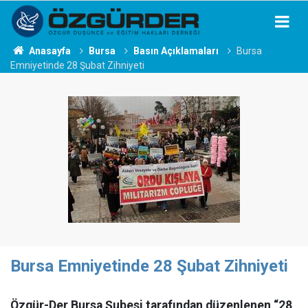
Anasayfa
Bursa
Basın Açıklamaları
Bursa
Emniyetinde 28 Şubat Zihniyeti
Bursa Emniyetinde 28 Şubat Zihniyeti
Özgür-Der Bursa Şubesi tarafından düzenlenen “28