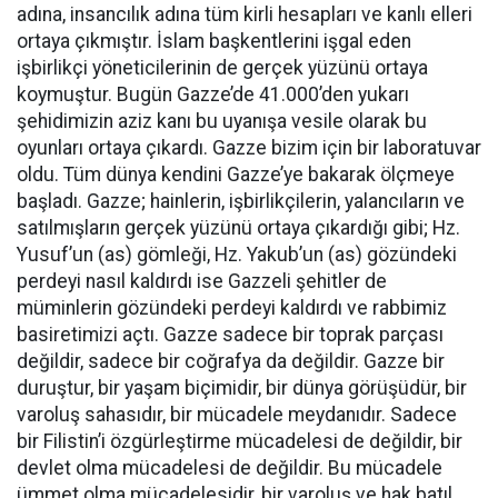
adına, insancılık adına tüm kirli hesapları ve kanlı elleri
ortaya çıkmıştır. İslam başkentlerini işgal eden
işbirlikçi yöneticilerinin de gerçek yüzünü ortaya
koymuştur. Bugün Gazze’de 41.000’den yukarı
şehidimizin aziz kanı bu uyanışa vesile olarak bu
oyunları ortaya çıkardı. Gazze bizim için bir laboratuvar
oldu. Tüm dünya kendini Gazze’ye bakarak ölçmeye
başladı. Gazze; hainlerin, işbirlikçilerin, yalancıların ve
satılmışların gerçek yüzünü ortaya çıkardığı gibi; Hz.
Yusuf’un (as) gömleği, Hz. Yakub’un (as) gözündeki
perdeyi nasıl kaldırdı ise Gazzeli şehitler de
müminlerin gözündeki perdeyi kaldırdı ve rabbimiz
basiretimizi açtı. Gazze sadece bir toprak parçası
değildir, sadece bir coğrafya da değildir. Gazze bir
duruştur, bir yaşam biçimidir, bir dünya görüşüdür, bir
varoluş sahasıdır, bir mücadele meydanıdır. Sadece
bir Filistin’i özgürleştirme mücadelesi de değildir, bir
devlet olma mücadelesi de değildir. Bu mücadele
ümmet olma mücadelesidir, bir varoluş ve hak batıl