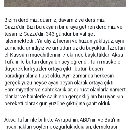
Bizim derdimiz, duamız, davamız ve dersimiz
Gazze’dir. Bizi bu akşam bir araya getiren derdimiz ve
tasamız Gazze’dir. 343 gündür bir vahşet
işlenmektedir. Yaralıyız, hicran ve hüzün yüklüyüz, aynı
zamanda ümitliyiz ve umudumuz da büyüktür. İzzettin
el-Kassam mücahitlerinin 7 ekimde başlattıkları Aksa
Tufanı ile bütün dünya bir şey öğrendi. Tüm maskeler
düşerek kirli yüzler ortaya çıktı, bütün beşeri
paradigmalar alt üst oldu. Aynı zamanda herkesin
gerçek yüzü neyse ayan beyan olarak ortaya çıktı.
Samimiyetler ve sahtekarlıklar, dürüst olanlarla namert
olanlar ve hainlerle salihlerin gerçekliğinin bu uyanışın
bereketi olarak gün yüzüne çıktığına şahit olduk.
Aksa Tufanı ile birlikte Avrupa’nın, ABD’nin ve Batı’nın
insan hakları söylemi, özgürlük iddiaları, demokrasi