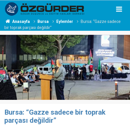
Anasayfa
Bursa
Eylemler
Bursa: “Gazze sadece
bir toprak parçası değildir”
Bursa: “Gazze sadece bir toprak
parçası değildir”