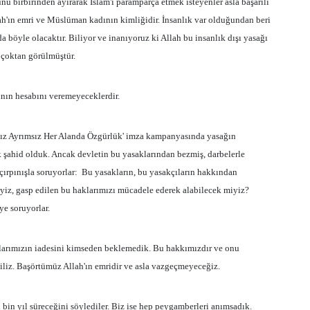
 birbirinden ayırarak İslam'ı paramparça etmek isteyenler asla başarılı
ah'ın emri ve Müslüman kadının kimliğidir. İnsanlık var olduğundan beri
 böyle olacaktır. Biliyor ve inanıyoruz ki Allah bu insanlık dışı yasağı
ı çoktan görülmüştür.
ının hesabını veremeyeceklerdir.
tsız Ayrımsız Her Alanda Özgürlük' imza kampanyasında yasağın
 şahid olduk. Ancak devletin bu yasaklarından bezmiş, darbelerle
ırpınışla soruyorlar:
Bu yasakların, bu yasakçıların hakkından
yiz, gasp edilen bu haklarımızı mücadele ederek alabilecek miyiz?
ye soruyorlar.
larımızın iadesini kimseden beklemedik. Bu hakkımızdır ve onu
iliz. Başörtümüz Allah'ın emridir ve asla vazgeçmeyeceğiz.
bin yıl süreceğini söylediler. Biz ise hep peygamberleri anımsadık.