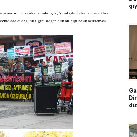
gı
nancına örtüne kimliğine sahip çık', 'yasakçılar Silivri'de yasakları
tevhid adalet özgürlük' gibi sloganların atıldığı basın açıklaması
Ga
Di
dü