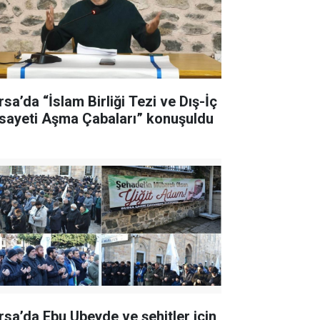
rsa’da “İslam Birliği Tezi ve Dış-İç
sayeti Aşma Çabaları” konuşuldu
rsa’da Ebu Ubeyde ve şehitler için