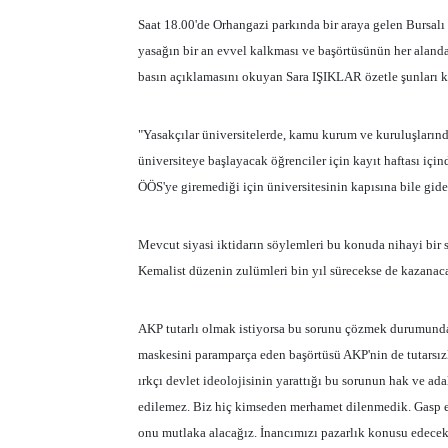
Saat 18.00'de Orhangazi parkında bir araya gelen Bursal
yasağın bir an evvel kalkması ve başörtüsünün her alanda 
basın açıklamasını okuyan Sara IŞIKLAR özetle şunları k
"Yasakçılar üniversitelerde, kamu kurum ve kuruluşlarınd
üniversiteye başlayacak öğrenciler için kayıt haftası içi
ÖÖS'ye giremediği için üniversitesinin kapısına bile gide
Mevcut siyasi iktidarın söylemleri bu konuda nihayi bir 
Kemalist düzenin zulümleri bin yıl sürecekse de kazanac
AKP tutarlı olmak istiyorsa bu sorunu çözmek durumunda
maskesini paramparça eden başörtüsü AKP'nin de tutarsızlı
ırkçı devlet ideolojisinin yarattığı bu sorunun hak ve a
edilemez. Biz hiç kimseden merhamet dilenmedik. Gasp e
onu mutlaka alacağız. İnancımızı pazarlık konusu edecek