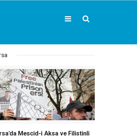
rsa
rsa'da Mescid-i Aksa ve Filistinli