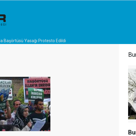
a Başörtüsü Yasağı Protesto Edildi
Bu
Bu