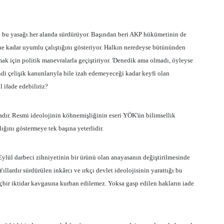
ak bu yasağı her alanda sürdürüyor. Başından beri AKP hükümetinin de
e kadar uyumlu çalıştığını gösteriyor. Halkın neredeyse bütününden
mak için politik manevralarla geçiştiriyor. 'Denedik ama olmadı, öyleyse
ndi çelişik kanunlarıyla bile izah edemeyeceği kadar keyfi olan
 ifade edebiliriz?
dır. Resmi ideolojinin köhnemişliğinin eseri YÖK'ün bilimsellik
ığını göstermeye tek başına yeterlidir.
ylül darbeci zihniyetinin bir ürünü olan anayasanın değiştirilmesinde
lardır sürdürülen inkârcı ve ırkçı devlet ideolojisinin yarattığı bu
bir iktidar kavgasına kurban edilemez. Yoksa gasp edilen hakların iade