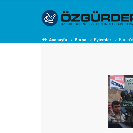
Anasayfa
Bursa
Eylemler
Bursa'd