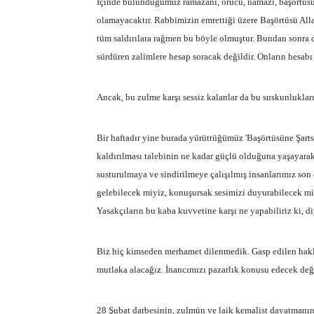
İçinde bulunduğumuz ramazanı, orucu, namazı, başörtüsünü
olamayacaktır. Rabbimizin emrettiği üzere Başörtüsü All
tüm saldırılara rağmen bu böyle olmuştur. Bundan sonra da
sürdüren zalimlere hesap soracak değildir. Onların hesab
Ancak, bu zulme karşı sessiz kalanlar da bu suskunluklar
Bir haftadır yine burada yürüttüğümüz 'Başörtüsüne Şar
kaldırılması talebinin ne kadar güçlü olduğuna yaşayarak
susturulmaya ve sindirilmeye çalışılmış insanlarımız son ç
gelebilecek miyiz, konuşursak sesimizi duyurabilecek mi
Yasakçıların bu kaba kuvvetine karşı ne yapabiliriz ki, di
Biz hiç kimseden merhamet dilenmedik. Gasp edilen hak
mutlaka alacağız. İnancımızı pazarlık konusu edecek değ
28 Şubat darbesinin, zulmün ve laik kemalist dayatmanın 