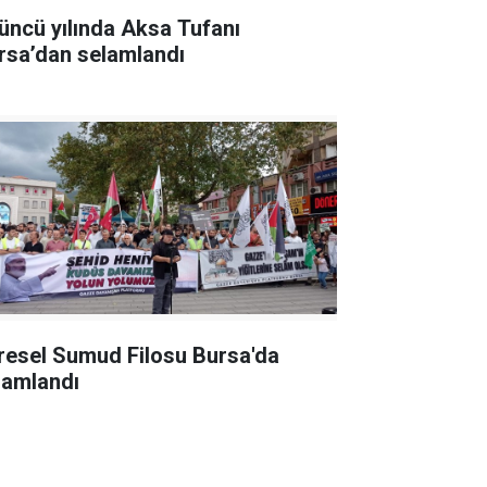
üncü yılında Aksa Tufanı
rsa’dan selamlandı
resel Sumud Filosu Bursa'da
lamlandı