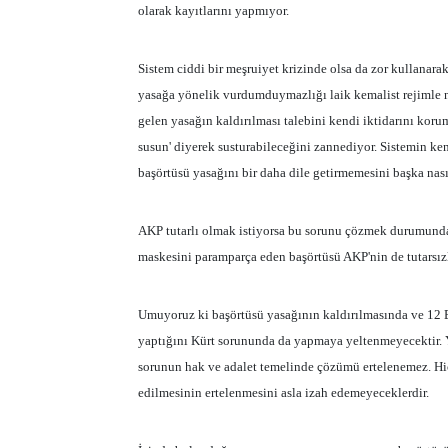
olarak kayıtlarını yapmıyor.
Sistem ciddi bir meşruiyet krizinde olsa da zor kullanar
yasağa yönelik vurdumduymazlığı laik kemalist rejimle n
gelen yasağın kaldırılması talebini kendi iktidarını koru
susun' diyerek susturabileceğini zannediyor. Sistemin ke
başörtüsü yasağını bir daha dile getirmemesini başka nasıl
AKP tutarlı olmak istiyorsa bu sorunu çözmek durumunda
maskesini paramparça eden başörtüsü AKP'nin de tutarsızl
Umuyoruz ki başörtüsü yasağının kaldırılmasında ve 12 E
yaptığını Kürt sorununda da yapmaya yeltenmeyecektir. Yıl
sorunun hak ve adalet temelinde çözümü ertelenemez. Hiç
edilmesinin ertelenmesini asla izah edemeyeceklerdir.