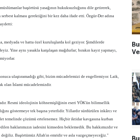
ı müslümanlar başörtüsü yasağının hukuksuzluğunu dile getirerek,
serbest kalması gerektiğini bir kez daha ifade etti. Özgür-Der adına
aydetti:
a, medyada ve hatta özel kuruluşlarda kol geziyor. Şimdilerde
Bu
ndeyiz. Yine aynı yasakla karşılaşan mağdurlar; bırakın kayıt yapmayı,
Ve
miyorlar.
sonuca ulaştıramadığı gibi, bizim mücadelemizi de engellemiyor. Laik,
ak olan İslami mücadelemizdir.
dır. Resmi ideolojinin köhnemişliğinin eseri YÖK'ün bilimsellik
ğını göstermeye tek başına yeterlidir. Yıllardır sürdürülen inkârcı ve
dalet temelinde çözümü ertelenemez. Hiçbir iktidar kavgasına kurban
dilen haklarımızın iadesini kimseden beklemedik. Bu hakkımızdır ve
 değiliz. Başörtümüz Allah'ın emridir ve asla vazgeçmeyeceğiz."
Bu