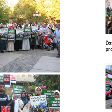
Öz
pr