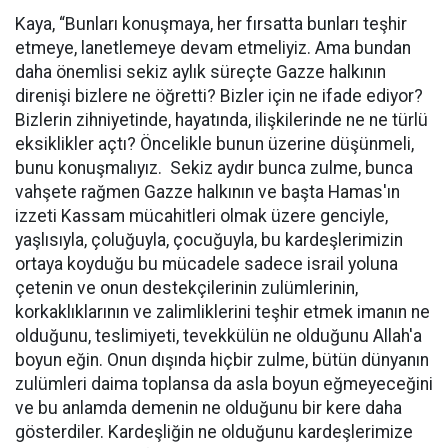
Kaya, “Bunları konuşmaya, her fırsatta bunları teşhir
etmeye, lanetlemeye devam etmeliyiz. Ama bundan
daha önemlisi sekiz aylık süreçte Gazze halkının
direnişi bizlere ne öğretti? Bizler için ne ifade ediyor?
Bizlerin zihniyetinde, hayatında, ilişkilerinde ne ne türlü
eksiklikler açtı? Öncelikle bunun üzerine düşünmeli,
bunu konuşmalıyız. Sekiz aydır bunca zulme, bunca
vahşete rağmen Gazze halkının ve başta Hamas'ın
izzeti Kassam mücahitleri olmak üzere genciyle,
yaşlısıyla, çoluğuyla, çocuğuyla, bu kardeşlerimizin
ortaya koyduğu bu mücadele sadece israil yoluna
çetenin ve onun destekçilerinin zulümlerinin,
korkaklıklarının ve zalimliklerini teşhir etmek imanın ne
olduğunu, teslimiyeti, tevekkülün ne olduğunu Allah'a
boyun eğin. Onun dışında hiçbir zulme, bütün dünyanın
zulümleri daima toplansa da asla boyun eğmeyeceğini
ve bu anlamda demenin ne olduğunu bir kere daha
gösterdiler. Kardeşliğin ne olduğunu kardeşlerimize