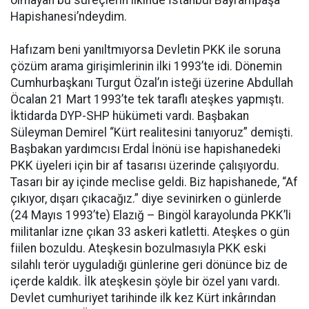
olmayan bu süreçlerin ilkinde İstanbul Bayrampaşa
Hapishanesi’ndeydim.
Hafızam beni yanıltmıyorsa Devletin PKK ile soruna
çözüm arama girişimlerinin ilki 1993’te idi. Dönemin
Cumhurbaşkanı Turgut Özal’ın isteği üzerine Abdullah
Öcalan 21 Mart 1993’te tek taraflı ateşkes yapmıştı.
İktidarda DYP-SHP hükümeti vardı. Başbakan
Süleyman Demirel “Kürt realitesini tanıyoruz” demişti.
Başbakan yardımcısı Erdal İnönü ise hapishanedeki
PKK üyeleri için bir af tasarısı üzerinde çalışıyordu.
Tasarı bir ay içinde meclise geldi. Biz hapishanede, “Af
çıkıyor, dışarı çıkacağız.” diye sevinirken o günlerde
(24 Mayıs 1993’te) Elazığ – Bingöl karayolunda PKK’li
militanlar izne çıkan 33 askeri katletti. Ateşkes o gün
fiilen bozuldu. Ateşkesin bozulmasıyla PKK eski
silahlı terör uyguladığı günlerine geri dönünce biz de
içerde kaldık. İlk ateşkesin şöyle bir özel yanı vardı.
Devlet cumhuriyet tarihinde ilk kez Kürt inkârından