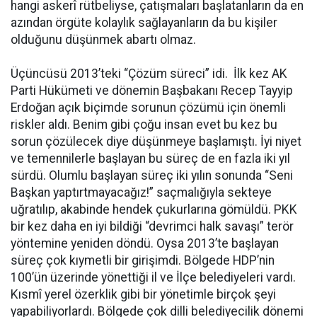
hangi askerî rütbeliyse, çatışmaları başlatanların da en
azından örgüte kolaylık sağlayanların da bu kişiler
olduğunu düşünmek abartı olmaz.
Üçüncüsü 2013’teki “Çözüm süreci” idi. İlk kez AK
Parti Hükümeti ve dönemin Başbakanı Recep Tayyip
Erdoğan açık biçimde sorunun çözümü için önemli
riskler aldı. Benim gibi çoğu insan evet bu kez bu
sorun çözülecek diye düşünmeye başlamıştı. İyi niyet
ve temennilerle başlayan bu süreç de en fazla iki yıl
sürdü. Olumlu başlayan süreç iki yılın sonunda “Seni
Başkan yaptırtmayacağız!” saçmalığıyla sekteye
uğratılıp, akabinde hendek çukurlarına gömüldü. PKK
bir kez daha en iyi bildiği “devrimci halk savaşı” terör
yöntemine yeniden döndü. Oysa 2013’te başlayan
süreç çok kıymetli bir girişimdi. Bölgede HDP’nin
100’ün üzerinde yönettiği il ve İlçe belediyeleri vardı.
Kısmî yerel özerklik gibi bir yönetimle birçok şeyi
yapabiliyorlardı. Bölgede çok dilli belediyecilik dönemi