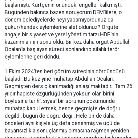
başlamıştı. Kürtçenin önündeki engeller kalkmıştı.
Bugünden bakınca bazen soruyorum DEM’lilere, o
dönem belediyelerde neyi yapamıyordunuz da
çukur/hendek eylemlerine alet oldunuz? Örgüte
angaje bir siyaset ve yerel yönetim tarzı HDP’nin
kazanımlarının sonu oldu. Bir kez daha örgüt Abdullah
Öcalan’la başlayan süreci sonlandırıp silahlı terör
eylemlerine geri döndü.
1 Ekim 2024’ten beri çözüm sürecinin dördüncüsü
başladı. Bu kez yine muhatap Abdullah Öcalan.
Geçmişten ders çıkarılmadığı anlaşılmaktadır. Tam 26
yıldır hapiste özgürlüğünden yoksun olan birini
böylesine tarihî, siyasî bir sorunun çözümünde
muhatap kabul etmek, bence geçmişte de doğru
değildi, bugün de doğru değil. Hele bir de daha
önceleri aynı kişiyle üç defa denenmiş ve üçü de
başarısızlıkla sonuçlanmış olmasına rağmen yeniden