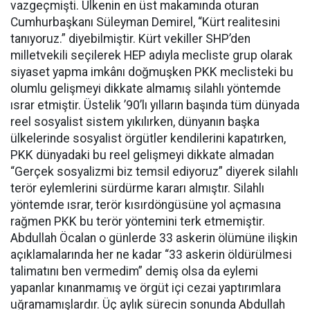
vazgeçmişti. Ülkenin en üst makamında oturan
Cumhurbaşkanı Süleyman Demirel, “Kürt realitesini
tanıyoruz.” diyebilmiştir. Kürt vekiller SHP’den
milletvekili seçilerek HEP adıyla mecliste grup olarak
siyaset yapma imkânı doğmuşken PKK meclisteki bu
olumlu gelişmeyi dikkate almamış silahlı yöntemde
ısrar etmiştir. Üstelik ’90’lı yılların başında tüm dünyada
reel sosyalist sistem yıkılırken, dünyanın başka
ülkelerinde sosyalist örgütler kendilerini kapatırken,
PKK dünyadaki bu reel gelişmeyi dikkate almadan
“Gerçek sosyalizmi biz temsil ediyoruz” diyerek silahlı
terör eylemlerini sürdürme kararı almıştır. Silahlı
yöntemde ısrar, terör kısırdöngüsüne yol açmasına
rağmen PKK bu terör yöntemini terk etmemiştir.
Abdullah Öcalan o günlerde 33 askerin ölümüne ilişkin
açıklamalarında her ne kadar “33 askerin öldürülmesi
talimatını ben vermedim” demiş olsa da eylemi
yapanlar kınanmamış ve örgüt içi cezai yaptırımlara
uğramamışlardır. Üç aylık sürecin sonunda Abdullah