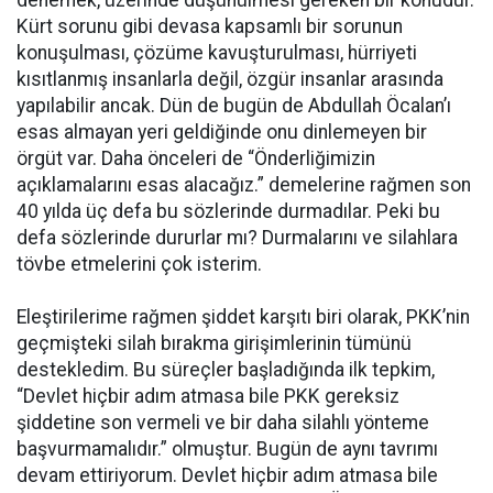
denemek, üzerinde düşünülmesi gereken bir konudur.
Kürt sorunu gibi devasa kapsamlı bir sorunun
konuşulması, çözüme kavuşturulması, hürriyeti
kısıtlanmış insanlarla değil, özgür insanlar arasında
yapılabilir ancak. Dün de bugün de Abdullah Öcalan’ı
esas almayan yeri geldiğinde onu dinlemeyen bir
örgüt var. Daha önceleri de “Önderliğimizin
açıklamalarını esas alacağız.” demelerine rağmen son
40 yılda üç defa bu sözlerinde durmadılar. Peki bu
defa sözlerinde dururlar mı? Durmalarını ve silahlara
tövbe etmelerini çok isterim.
Eleştirilerime rağmen şiddet karşıtı biri olarak, PKK’nin
geçmişteki silah bırakma girişimlerinin tümünü
destekledim. Bu süreçler başladığında ilk tepkim,
“Devlet hiçbir adım atmasa bile PKK gereksiz
şiddetine son vermeli ve bir daha silahlı yönteme
başvurmamalıdır.” olmuştur. Bugün de aynı tavrımı
devam ettiriyorum. Devlet hiçbir adım atmasa bile