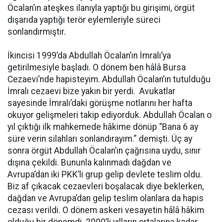
Öcalan’ın ateşkes ilanıyla yaptığı bu girişimi, örgüt
dışarıda yaptığı terör eylemleriyle süreci
sonlandırmıştır.
İkincisi 1999’da Abdullah Öcalan’ın İmralı’ya
getirilmesiyle başladı. O dönem ben hâlâ Bursa
Cezaevi’nde hapisteyim. Abdullah Öcalan’ın tutulduğu
İmralı cezaevi bize yakın bir yerdi. Avukatlar
sayesinde İmralı’daki görüşme notlarını her hafta
okuyor gelişmeleri takip ediyorduk. Abdullah Öcalan o
yıl çıktığı ilk mahkemede hâkime dönüp “Bana 6 ay
süre verin silahları sonlandırayım.” demişti. Üç ay
sonra örgüt Abdullah Öcalan’ın çağrısına uydu, sınır
dışına çekildi. Bununla kalınmadı dağdan ve
Avrupa’dan iki PKK’li grup gelip devlete teslim oldu.
Biz af çıkacak cezaevleri boşalacak diye beklerken,
dağdan ve Avrupa’dan gelip teslim olanlara da hapis
cezası verildi. O dönem askeri vesayetin hâlâ hâkim