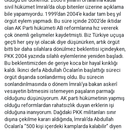
olduğu bir dönemdi. 2000’li yılların ortalarına kadar
sivil hükümet İmralı’da olup bitenler üzerine açıklama
bile yapamıyordu. 1999’dan 2004’e kadar tam beş yıl
örgüt eylem yapmadı. Bu süre içinde 2002’de iktidar
olan AK Parti hükümeti AB reformlarına hız vererek
çok önemli gelişmeler kaydetmişti. Biz Türkiye uçuşa
geçti her şey iyi olacak diye düşünürken, artık örgüt
bitti bir daha silahlara dönülmez beklentisi içindeyken,
PKK 2004 yazında silahlı eylemlerine yeniden başladı.
Bu beklentimizden de geriye koca bir hayal kırıklığı
kaldı. İkinci defa Abdullah Öcalan’ın başlattığı süreci
örgüt dışarıda sonlandırmış oldu. Bu sürecin
sonlandırılmasında o dönem İmralı’ya bakan askerî
vesayetin bitmesini istemeyen paşaların parmağı
olduğunu düşünüyorum. AK parti hükümetinin yapmış
olduğu reformlardan rahatsızlık duyan erklerin işi
olduğuna inanıyorum. Dağdaki PKK militanları sınır
dışına çekilme kararı aldığında, İmralı’da Abdullah
Öcalan’a “500 kişi içerdeki kamplarda kalabilir” diyen