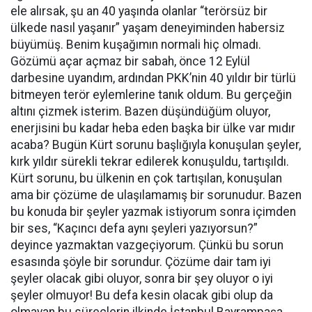
ele alırsak, şu an 40 yaşında olanlar “terörsüz bir
ülkede nasıl yaşanır” yaşam deneyiminden habersiz
büyümüş. Benim kuşağımın normali hiç olmadı.
Gözümü açar açmaz bir sabah, önce 12 Eylül
darbesine uyandım, ardından PKK’nin 40 yıldır bir türlü
bitmeyen terör eylemlerine tanık oldum. Bu gerçeğin
altını çizmek isterim. Bazen düşündüğüm oluyor,
enerjisini bu kadar heba eden başka bir ülke var mıdır
acaba? Bugün Kürt sorunu başlığıyla konuşulan şeyler,
kırk yıldır sürekli tekrar edilerek konuşuldu, tartışıldı.
Kürt sorunu, bu ülkenin en çok tartışılan, konuşulan
ama bir çözüme de ulaşılamamış bir sorunudur. Bazen
bu konuda bir şeyler yazmak istiyorum sonra içimden
bir ses, “Kaçıncı defa aynı şeyleri yazıyorsun?”
deyince yazmaktan vazgeçiyorum. Çünkü bu sorun
esasında şöyle bir sorundur. Çözüme dair tam iyi
şeyler olacak gibi oluyor, sonra bir şey oluyor o iyi
şeyler olmuyor! Bu defa kesin olacak gibi olup da