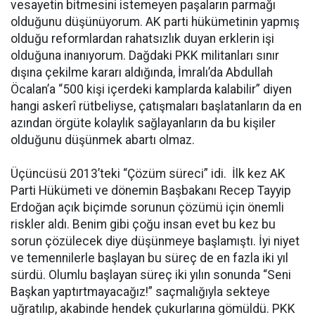
vesayetin bitmesini istemeyen paşaların parmağı
olduğunu düşünüyorum. AK parti hükümetinin yapmış
olduğu reformlardan rahatsızlık duyan erklerin işi
olduğuna inanıyorum. Dağdaki PKK militanları sınır
dışına çekilme kararı aldığında, İmralı’da Abdullah
Öcalan’a “500 kişi içerdeki kamplarda kalabilir” diyen
hangi askerî rütbeliyse, çatışmaları başlatanların da en
azından örgüte kolaylık sağlayanların da bu kişiler
olduğunu düşünmek abartı olmaz.
Üçüncüsü 2013’teki “Çözüm süreci” idi. İlk kez AK
Parti Hükümeti ve dönemin Başbakanı Recep Tayyip
Erdoğan açık biçimde sorunun çözümü için önemli
riskler aldı. Benim gibi çoğu insan evet bu kez bu
sorun çözülecek diye düşünmeye başlamıştı. İyi niyet
ve temennilerle başlayan bu süreç de en fazla iki yıl
sürdü. Olumlu başlayan süreç iki yılın sonunda “Seni
Başkan yaptırtmayacağız!” saçmalığıyla sekteye
uğratılıp, akabinde hendek çukurlarına gömüldü. PKK