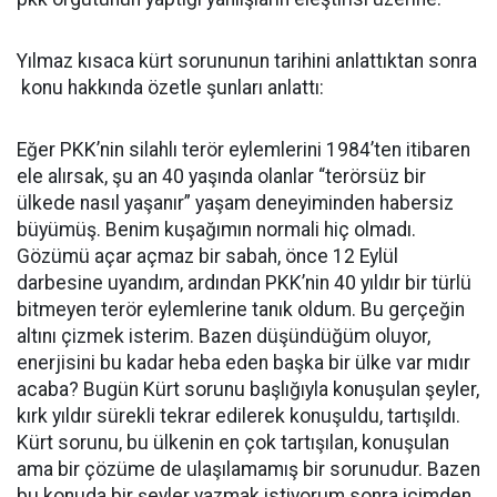
Yılmaz kısaca kürt sorununun tarihini anlattıktan sonra
konu hakkında özetle şunları anlattı:
Eğer PKK’nin silahlı terör eylemlerini 1984’ten itibaren
ele alırsak, şu an 40 yaşında olanlar “terörsüz bir
ülkede nasıl yaşanır” yaşam deneyiminden habersiz
büyümüş. Benim kuşağımın normali hiç olmadı.
Gözümü açar açmaz bir sabah, önce 12 Eylül
darbesine uyandım, ardından PKK’nin 40 yıldır bir türlü
bitmeyen terör eylemlerine tanık oldum. Bu gerçeğin
altını çizmek isterim. Bazen düşündüğüm oluyor,
enerjisini bu kadar heba eden başka bir ülke var mıdır
acaba? Bugün Kürt sorunu başlığıyla konuşulan şeyler,
kırk yıldır sürekli tekrar edilerek konuşuldu, tartışıldı.
Kürt sorunu, bu ülkenin en çok tartışılan, konuşulan
ama bir çözüme de ulaşılamamış bir sorunudur. Bazen
bu konuda bir şeyler yazmak istiyorum sonra içimden