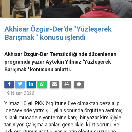
Akhisar Özgür-Der'de ''Yüzleşerek
Barışmak '' konusu işlendi
Akhisar Özgür-Der Temsilciliği'nde düzenlenen
programda yazar Aytekin Yılmaz ''Yüzleşerek
Barışmak '' konusunu anlattı.
19 Nisan 2026
Yılmaz 10 yıl PKK örgütüne üye olmaktan ceza alıp
cezaevinde yatmış 1.yılın sonunda örgütten ayrılmış
silahlı mücadele yöntemine karşı bir yazar kimliğiyle
tanınıyor. Çalışma alanları genellikle kürt sorunu ve
pkk örgütünün yaptığı yanlışların eleştirisi üzerine.