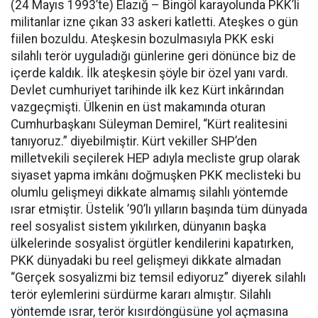
(24 Mayıs 1993’te) Elazığ – Bingöl karayolunda PKK’li
militanlar izne çıkan 33 askeri katletti. Ateşkes o gün
fiilen bozuldu. Ateşkesin bozulmasıyla PKK eski
silahlı terör uyguladığı günlerine geri dönünce biz de
içerde kaldık. İlk ateşkesin şöyle bir özel yanı vardı.
Devlet cumhuriyet tarihinde ilk kez Kürt inkârından
vazgeçmişti. Ülkenin en üst makamında oturan
Cumhurbaşkanı Süleyman Demirel, “Kürt realitesini
tanıyoruz.” diyebilmiştir. Kürt vekiller SHP’den
milletvekili seçilerek HEP adıyla mecliste grup olarak
siyaset yapma imkânı doğmuşken PKK meclisteki bu
olumlu gelişmeyi dikkate almamış silahlı yöntemde
ısrar etmiştir. Üstelik ’90’lı yılların başında tüm dünyada
reel sosyalist sistem yıkılırken, dünyanın başka
ülkelerinde sosyalist örgütler kendilerini kapatırken,
PKK dünyadaki bu reel gelişmeyi dikkate almadan
“Gerçek sosyalizmi biz temsil ediyoruz” diyerek silahlı
terör eylemlerini sürdürme kararı almıştır. Silahlı
yöntemde ısrar, terör kısırdöngüsüne yol açmasına