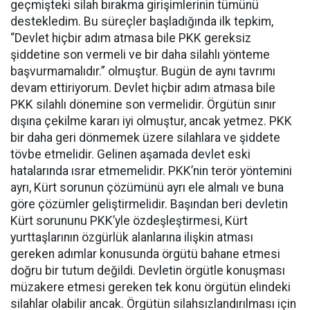
geçmişteki silah bırakma girişimlerinin tümünü
destekledim. Bu süreçler başladığında ilk tepkim,
“Devlet hiçbir adım atmasa bile PKK gereksiz
şiddetine son vermeli ve bir daha silahlı yönteme
başvurmamalıdır.” olmuştur. Bugün de aynı tavrımı
devam ettiriyorum. Devlet hiçbir adım atmasa bile
PKK silahlı dönemine son vermelidir. Örgütün sınır
dışına çekilme kararı iyi olmuştur, ancak yetmez. PKK
bir daha geri dönmemek üzere silahlara ve şiddete
tövbe etmelidir. Gelinen aşamada devlet eski
hatalarında ısrar etmemelidir. PKK’nin terör yöntemini
ayrı, Kürt sorunun çözümünü ayrı ele almalı ve buna
göre çözümler geliştirmelidir. Başından beri devletin
Kürt sorununu PKK’yle özdeşleştirmesi, Kürt
yurttaşlarının özgürlük alanlarına ilişkin atması
gereken adımlar konusunda örgütü bahane etmesi
doğru bir tutum değildi. Devletin örgütle konuşması
müzakere etmesi gereken tek konu örgütün elindeki
silahlar olabilir ancak. Örgütün silahsızlandırılması için