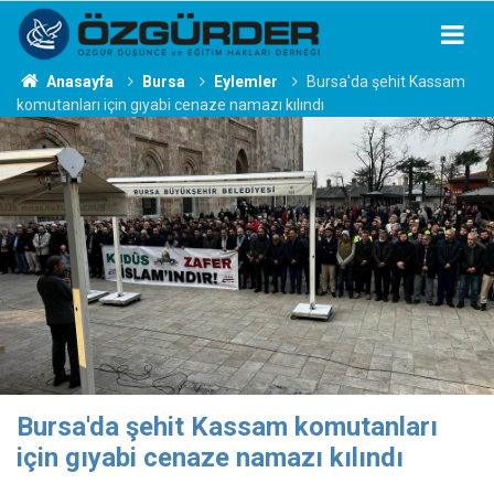
Anasayfa
Bursa
Eylemler
Bursa'da şehit Kassam
komutanları için gıyabi cenaze namazı kılındı
Bursa'da şehit Kassam komutanları
için gıyabi cenaze namazı kılındı