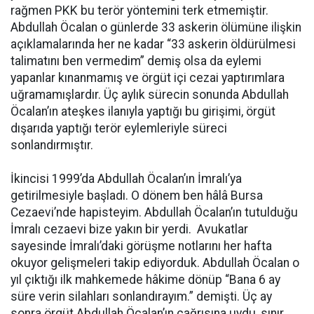
rağmen PKK bu terör yöntemini terk etmemiştir.
Abdullah Öcalan o günlerde 33 askerin ölümüne ilişkin
açıklamalarında her ne kadar “33 askerin öldürülmesi
talimatını ben vermedim” demiş olsa da eylemi
yapanlar kınanmamış ve örgüt içi cezai yaptırımlara
uğramamışlardır. Üç aylık sürecin sonunda Abdullah
Öcalan’ın ateşkes ilanıyla yaptığı bu girişimi, örgüt
dışarıda yaptığı terör eylemleriyle süreci
sonlandırmıştır.
İkincisi 1999’da Abdullah Öcalan’ın İmralı’ya
getirilmesiyle başladı. O dönem ben hâlâ Bursa
Cezaevi’nde hapisteyim. Abdullah Öcalan’ın tutulduğu
İmralı cezaevi bize yakın bir yerdi. Avukatlar
sayesinde İmralı’daki görüşme notlarını her hafta
okuyor gelişmeleri takip ediyorduk. Abdullah Öcalan o
yıl çıktığı ilk mahkemede hâkime dönüp “Bana 6 ay
süre verin silahları sonlandırayım.” demişti. Üç ay
sonra örgüt Abdullah Öcalan’ın çağrısına uydu, sınır