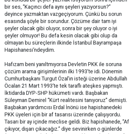
bir ses, “Kaçıncı defa aynı şeyleri yazıyorsun?”
deyince yazmaktan vazgeçiyorum. Çünkü bu sorun
esasında şöyle bir sorundur. Çözüme dair tam iyi
şeyler olacak gibi oluyor, sonra bir şey oluyor o iyi
şeyler olmuyor! Bu defa kesin olacak gibi olup da
olmayan bu süreçlerin ilkinde İstanbul Bayrampaşa
Hapishanesi’ndeydim.
Hafızam beni yanıltmıyorsa Devletin PKK ile soruna
çözüm arama girişimlerinin ilki 1993’te idi. Dönemin
Cumhurbaşkanı Turgut Özal’ın isteği üzerine Abdullah
Öcalan 21 Mart 1993’te tek taraflı ateşkes yapmıştı.
İktidarda DYP-SHP hükümeti vardı. Başbakan
Süleyman Demirel “Kürt realitesini tanıyoruz” demişti.
Başbakan yardımcısı Erdal İnönü ise hapishanedeki
PKK üyeleri için bir af tasarısı üzerinde çalışıyordu.
Tasarı bir ay içinde meclise geldi. Biz hapishanede, “Af
çıkıyor, dışarı çıkacağız.” diye sevinirken o günlerde