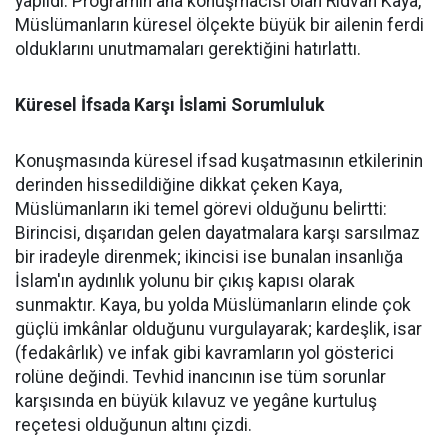
yapıldı. Programın ana konuşmacısı olan Rıdvan Kaya,
Müslümanların küresel ölçekte büyük bir ailenin ferdi
olduklarını unutmamaları gerektiğini hatırlattı.
Küresel İfsada Karşı İslami Sorumluluk
Konuşmasında küresel ifsad kuşatmasının etkilerinin
derinden hissedildiğine dikkat çeken Kaya,
Müslümanların iki temel görevi olduğunu belirtti:
Birincisi, dışarıdan gelen dayatmalara karşı sarsılmaz
bir iradeyle direnmek; ikincisi ise bunalan insanlığa
İslam'ın aydınlık yolunu bir çıkış kapısı olarak
sunmaktır. Kaya, bu yolda Müslümanların elinde çok
güçlü imkânlar olduğunu vurgulayarak; kardeşlik, isar
(fedakârlık) ve infak gibi kavramların yol gösterici
rolüne değindi. Tevhid inancının ise tüm sorunlar
karşısında en büyük kılavuz ve yegâne kurtuluş
reçetesi olduğunun altını çizdi.