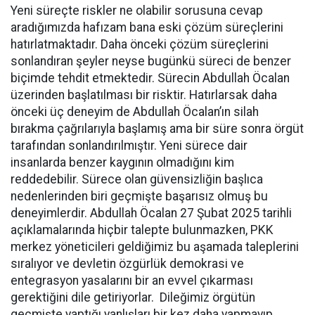
Yeni süreçte riskler ne olabilir sorusuna cevap
aradığımızda hafızam bana eski çözüm süreçlerini
hatırlatmaktadır. Daha önceki çözüm süreçlerini
sonlandıran şeyler neyse bugünkü süreci de benzer
biçimde tehdit etmektedir. Sürecin Abdullah Öcalan
üzerinden başlatılması bir risktir. Hatırlarsak daha
önceki üç deneyim de Abdullah Öcalan’ın silah
bırakma çağrılarıyla başlamış ama bir süre sonra örgüt
tarafından sonlandırılmıştır. Yeni sürece dair
insanlarda benzer kaygının olmadığını kim
reddedebilir. Sürece olan güvensizliğin başlıca
nedenlerinden biri geçmişte başarısız olmuş bu
deneyimlerdir. Abdullah Öcalan 27 Şubat 2025 tarihli
açıklamalarında hiçbir talepte bulunmazken, PKK
merkez yöneticileri geldiğimiz bu aşamada taleplerini
sıralıyor ve devletin özgürlük demokrasi ve
entegrasyon yasalarını bir an evvel çıkarması
gerektiğini dile getiriyorlar. Dileğimiz örgütün
geçmişte yaptığı yanlışları bir kez daha yapmayıp