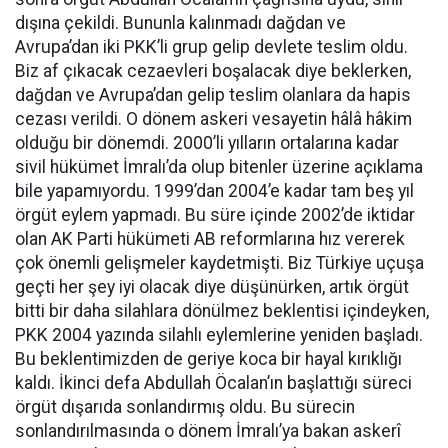
dışına çekildi. Bununla kalınmadı dağdan ve
Avrupa’dan iki PKK’li grup gelip devlete teslim oldu.
Biz af çıkacak cezaevleri boşalacak diye beklerken,
dağdan ve Avrupa’dan gelip teslim olanlara da hapis
cezası verildi. O dönem askeri vesayetin hâlâ hâkim
olduğu bir dönemdi. 2000’li yılların ortalarına kadar
sivil hükümet İmralı’da olup bitenler üzerine açıklama
bile yapamıyordu. 1999’dan 2004’e kadar tam beş yıl
örgüt eylem yapmadı. Bu süre içinde 2002’de iktidar
olan AK Parti hükümeti AB reformlarına hız vererek
çok önemli gelişmeler kaydetmişti. Biz Türkiye uçuşa
geçti her şey iyi olacak diye düşünürken, artık örgüt
bitti bir daha silahlara dönülmez beklentisi içindeyken,
PKK 2004 yazında silahlı eylemlerine yeniden başladı.
Bu beklentimizden de geriye koca bir hayal kırıklığı
kaldı. İkinci defa Abdullah Öcalan’ın başlattığı süreci
örgüt dışarıda sonlandırmış oldu. Bu sürecin
sonlandırılmasında o dönem İmralı’ya bakan askerî