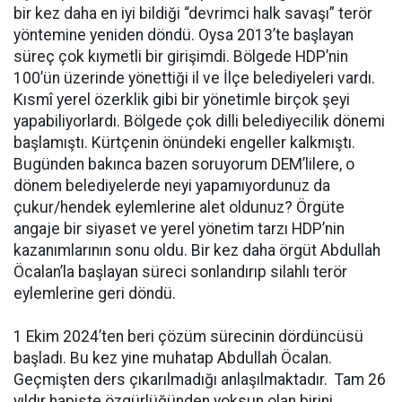
bir kez daha en iyi bildiği “devrimci halk savaşı” terör
yöntemine yeniden döndü. Oysa 2013’te başlayan
süreç çok kıymetli bir girişimdi. Bölgede HDP’nin
100’ün üzerinde yönettiği il ve İlçe belediyeleri vardı.
Kısmî yerel özerklik gibi bir yönetimle birçok şeyi
yapabiliyorlardı. Bölgede çok dilli belediyecilik dönemi
başlamıştı. Kürtçenin önündeki engeller kalkmıştı.
Bugünden bakınca bazen soruyorum DEM’lilere, o
dönem belediyelerde neyi yapamıyordunuz da
çukur/hendek eylemlerine alet oldunuz? Örgüte
angaje bir siyaset ve yerel yönetim tarzı HDP’nin
kazanımlarının sonu oldu. Bir kez daha örgüt Abdullah
Öcalan’la başlayan süreci sonlandırıp silahlı terör
eylemlerine geri döndü.
1 Ekim 2024’ten beri çözüm sürecinin dördüncüsü
başladı. Bu kez yine muhatap Abdullah Öcalan.
Geçmişten ders çıkarılmadığı anlaşılmaktadır. Tam 26
yıldır hapiste özgürlüğünden yoksun olan birini