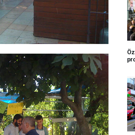
Öz
pr