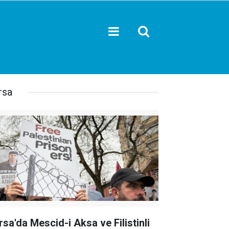
rsa
rsa'da Mescid-i Aksa ve Filistinli