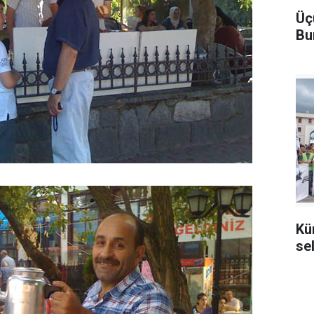
Üç
Bu
Kü
se