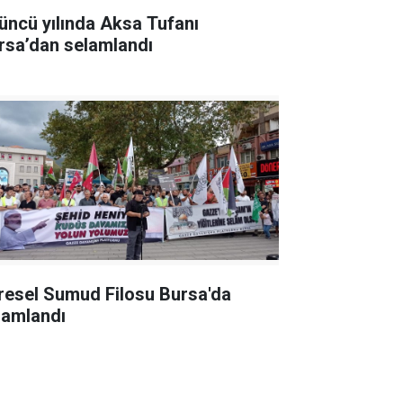
üncü yılında Aksa Tufanı
rsa’dan selamlandı
resel Sumud Filosu Bursa'da
lamlandı