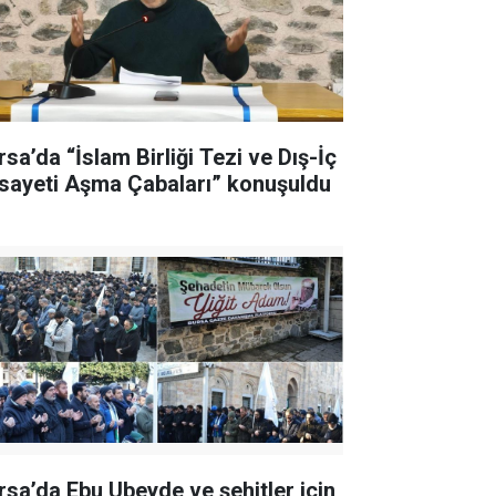
rsa’da “İslam Birliği Tezi ve Dış-İç
sayeti Aşma Çabaları” konuşuldu
rsa’da Ebu Ubeyde ve şehitler için