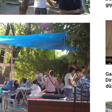
gı
Ga
Di
dü