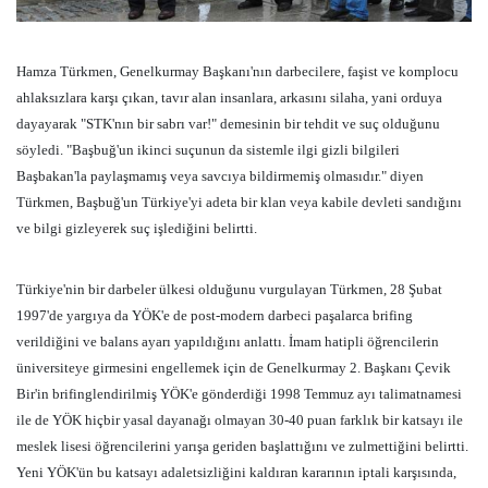
Hamza Türkmen, Genelkurmay Başkanı'nın darbecilere, faşist ve komplocu
ahlaksızlara karşı çıkan, tavır alan insanlara, arkasını silaha, yani orduya
dayayarak "STK'nın bir sabrı var!" demesinin bir tehdit ve suç olduğunu
söyledi. "Başbuğ'un ikinci suçunun da sistemle ilgi gizli bilgileri
Başbakan'la paylaşmamış veya savcıya bildirmemiş olmasıdır." diyen
Türkmen, Başbuğ'un Türkiye'yi adeta bir klan veya kabile devleti sandığını
ve bilgi gizleyerek suç işlediğini belirtti.
Türkiye'nin bir darbeler ülkesi olduğunu vurgulayan Türkmen, 28 Şubat
1997'de yargıya da YÖK'e de post-modern darbeci paşalarca brifing
verildiğini ve balans ayarı yapıldığını anlattı. İmam hatipli öğrencilerin
üniversiteye girmesini engellemek için de Genelkurmay 2. Başkanı Çevik
Bir'in brifinglendirilmiş YÖK'e gönderdiği 1998 Temmuz ayı talimatnamesi
ile de YÖK hiçbir yasal dayanağı olmayan 30-40 puan farklık bir katsayı ile
meslek lisesi öğrencilerini yarışa geriden başlattığını ve zulmettiğini belirtti.
Yeni YÖK'ün bu katsayı adaletsizliğini kaldıran kararının iptali karşısında,