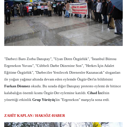
"Darbeci Baro Zorba Danıştay", "Uyan Diren Özgürlük", "İstanbul Bürosu
Ergenekon Yuvası", "Cübbeli Darbe Düzenine Son", "Herkes İçin Adalet
Eğitime Özgürlük", "Darbeciler Yenilecek Direnenler Kazanacak" sloganları
ile yoğun yağmur altında devam eden eylemde Özgür-Der'in bildirisini
Furkan Dönmez
okudu. Bu sırada diğer Danıştay protesto eylemi de bitince
kalabalığın önemli kısmı Özgür-Der eylemine katıldı.
Cihad İzci
'nin
yönettiği etkinlik
Grup Yürüyüş
'ün "Ergenekon" marşıyla sona erdi.
ZAHİT KAPLAN / HAKSÖZ-HABER