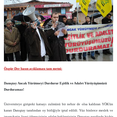
Özgür-Der basın açıklaması tam metni:
Danıştay Ancak Yürütmeyi Durdurur Eşitlik ve Adalet Yürüyüşümüzü
Durduramaz!
Üniversiteye girişteki katsayı zulmünü bir nebze de olsa kaldıran YÖK'ün
kararı Danıştay tarafından oy birliğiyle iptal edildi. Yüz binlerce meslek ve
imam-hatip lisesi öğrencisinin adalet beklentisinin Danıştay nezdinde hiçbir