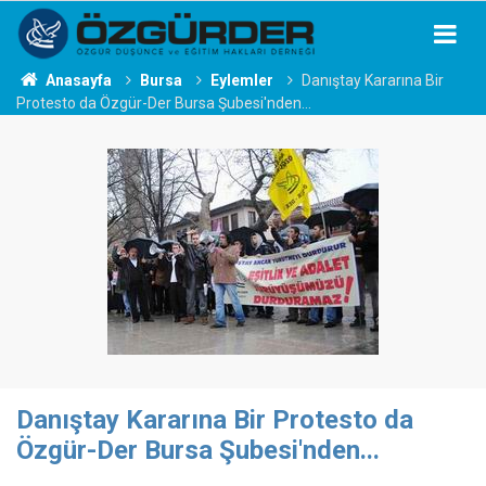
Anasayfa
Bursa
Eylemler
Danıştay Kararına Bir
Protesto da Özgür-Der Bursa Şubesi'nden...
Danıştay Kararına Bir Protesto da
Özgür-Der Bursa Şubesi'nden...