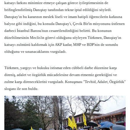
katsayı farkını minimize etmeye çalışan görece iyileştirmesinin de
brifinglendirilmiş Danıştay tarafından tekrar iptal edildiğini söyledi.
Danıştay'ın bu kararının meslek liseli ve imam hatipli öğrencilerin kafasına
balyoz gibi indiğini, bu konuda Danıştay'ı, Çevik Bir'in misyonunu üstlenen
darbeci İstanbul Barosu'nun cesaretlendirdiğini belirtti. Bu konunun
düzeltilmesinin Meclis'in görevi olduğunu söyleyen Türkmen, Danıştay'ın
katsayı zulmünü kaldırmak için AKP kadar, MHP ve BDP'nin de sorumlu
olduğunu ve sınanacaklarını vurguladı.
Türkmen, yargıyı ve hukuku istismar eden cübbeli darbe düzenine karşı
direniş, adalet ve özgürlük mücadelesine devam etmemiz gerektiğini ve
zulme karşı direneceklerini vurguladı. Konuşması "Tevhid, Adalet, Özgürlük"
sloganı ile son buldu.