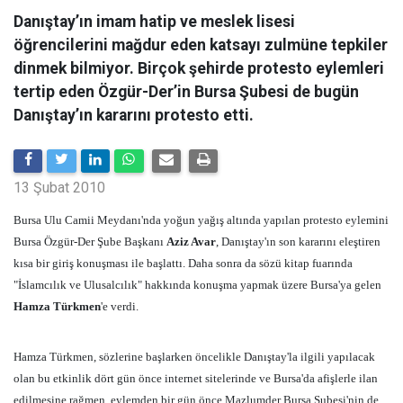
Danıştay’ın imam hatip ve meslek lisesi
öğrencilerini mağdur eden katsayı zulmüne tepkiler
dinmek bilmiyor. Birçok şehirde protesto eylemleri
tertip eden Özgür-Der’in Bursa Şubesi de bugün
Danıştay’ın kararını protesto etti.
13 Şubat 2010
Bursa Ulu Camii Meydanı'nda yoğun yağış altında yapılan protesto eylemini
Bursa Özgür-Der Şube Başkanı
Aziz Avar
, Danıştay'ın son kararını eleştiren
kısa bir giriş konuşması ile başlattı. Daha sonra da sözü kitap fuarında
"İslamcılık ve Ulusalcılık" hakkında konuşma yapmak üzere Bursa'ya gelen
Hamza Türkmen
'e verdi.
Hamza Türkmen, sözlerine başlarken öncelikle Danıştay'la ilgili yapılacak
olan bu etkinlik dört gün önce internet sitelerinde ve Bursa'da afişlerle ilan
edilmesine rağmen, eylemden bir gün önce Mazlumder Bursa Şubesi'nin de