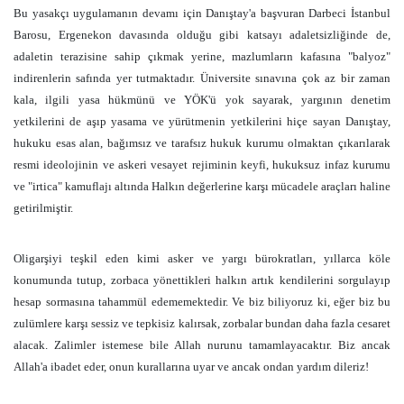
Bu yasakçı uygulamanın devamı için Danıştay'a başvuran Darbeci İstanbul
Barosu, Ergenekon davasında olduğu gibi katsayı adaletsizliğinde de,
adaletin terazisine sahip çıkmak yerine, mazlumların kafasına "balyoz"
indirenlerin safında yer tutmaktadır. Üniversite sınavına çok az bir zaman
kala, ilgili yasa hükmünü ve YÖK'ü yok sayarak, yargının denetim
yetkilerini de aşıp yasama ve yürütmenin yetkilerini hiçe sayan Danıştay,
hukuku esas alan, bağımsız ve tarafsız hukuk kurumu olmaktan çıkarılarak
resmi ideolojinin ve askeri vesayet rejiminin keyfi, hukuksuz infaz kurumu
ve "irtica" kamuflajı altında Halkın değerlerine karşı mücadele araçları haline
getirilmiştir.
Oligarşiyi teşkil eden kimi asker ve yargı bürokratları, yıllarca köle
konumunda tutup, zorbaca yönettikleri halkın artık kendilerini sorgulayıp
hesap sormasına tahammül edememektedir. Ve biz biliyoruz ki, eğer biz bu
zulümlere karşı sessiz ve tepkisiz kalırsak, zorbalar bundan daha fazla cesaret
alacak. Zalimler istemese bile Allah nurunu tamamlayacaktır. Biz ancak
Allah'a ibadet eder, onun kurallarına uyar ve ancak ondan yardım dileriz!