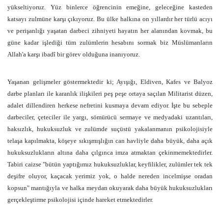
yükseltiyoruz. Yüz binlerce öğrencinin emeğine, geleceğine kasteden
katsayı zulmüne karşı çıkıyoruz. Bu ülke halkına on yıllardır her türlü acıyı
ve perişanlığı yaşatan darbeci zihniyeti hayatın her alanından kovmak, bu
güne kadar işlediği tüm zulümlerin hesabını sormak biz Müslümanların
Allah'a karşı ibadî bir görev olduğuna inanıyoruz.
Yaşanan gelişmeler göstermektedir ki; Ayışığı, Eldiven, Kafes ve Balyoz
darbe planları ile karanlık ilişkileri peş peşe ortaya saçılan Militarist düzen,
adalet dillendiren herkese nefretini kusmaya devam ediyor. İşte bu sebeple
darbeciler, çeteciler ile yargı, sömürücü sermaye ve medyadaki uzantıları,
haksızlık, hukuksuzluk ve zulümde suçüstü yakalanmanın psikolojisiyle
telaşa kapılmakta, köşeye sıkışmışlığın can havliyle daha büyük, daha açık
hukuksuzlukların altına daha çılgınca imza atmaktan çekinmemektedirler.
Tabiri caizse "bütün yaptığımız hukuksuzluklar, keyfilikler, zulümler tek tek
deşifre oluyor, kaçacak yerimiz yok, o halde nereden incelmişse oradan
kopsun" mantığıyla ve halka meydan okuyarak daha büyük hukuksuzlukları
gerçekleştirme psikolojisi içinde hareket etmektedirler.