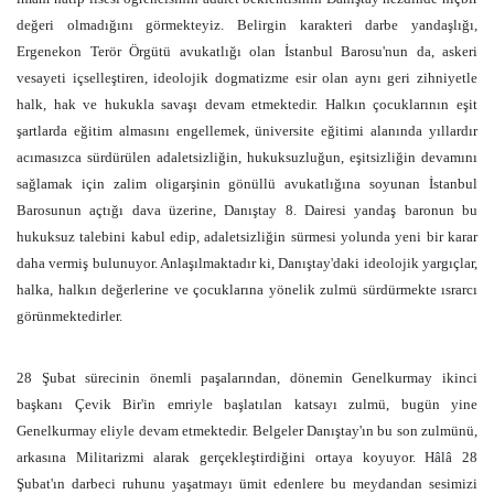
değeri olmadığını görmekteyiz. Belirgin karakteri darbe yandaşlığı,
Ergenekon Terör Örgütü avukatlığı olan İstanbul Barosu'nun da, askeri
vesayeti içselleştiren, ideolojik dogmatizme esir olan aynı geri zihniyetle
halk, hak ve hukukla savaşı devam etmektedir. Halkın çocuklarının eşit
şartlarda eğitim almasını engellemek, üniversite eğitimi alanında yıllardır
acımasızca sürdürülen adaletsizliğin, hukuksuzluğun, eşitsizliğin devamını
sağlamak için zalim oligarşinin gönüllü avukatlığına soyunan İstanbul
Barosunun açtığı dava üzerine, Danıştay 8. Dairesi yandaş baronun bu
hukuksuz talebini kabul edip, adaletsizliğin sürmesi yolunda yeni bir karar
daha vermiş bulunuyor. Anlaşılmaktadır ki, Danıştay'daki ideolojik yargıçlar,
halka, halkın değerlerine ve çocuklarına yönelik zulmü sürdürmekte ısrarcı
görünmektedirler.
28 Şubat sürecinin önemli paşalarından, dönemin Genelkurmay ikinci
başkanı Çevik Bir'in emriyle başlatılan katsayı zulmü, bugün yine
Genelkurmay eliyle devam etmektedir. Belgeler Danıştay'ın bu son zulmünü,
arkasına Militarizmi alarak gerçekleştirdiğini ortaya koyuyor. Hâlâ 28
Şubat'ın darbeci ruhunu yaşatmayı ümit edenlere bu meydandan sesimizi