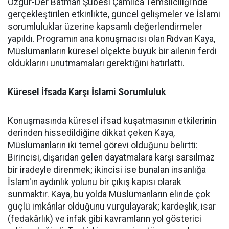
Özgür-Der Batman Şubesi Çamlıca Temsilciliği’nde
gerçekleştirilen etkinlikte, güncel gelişmeler ve İslami
sorumluluklar üzerine kapsamlı değerlendirmeler
yapıldı. Programın ana konuşmacısı olan Rıdvan Kaya,
Müslümanların küresel ölçekte büyük bir ailenin ferdi
olduklarını unutmamaları gerektiğini hatırlattı.
Küresel İfsada Karşı İslami Sorumluluk
Konuşmasında küresel ifsad kuşatmasının etkilerinin
derinden hissedildiğine dikkat çeken Kaya,
Müslümanların iki temel görevi olduğunu belirtti:
Birincisi, dışarıdan gelen dayatmalara karşı sarsılmaz
bir iradeyle direnmek; ikincisi ise bunalan insanlığa
İslam'ın aydınlık yolunu bir çıkış kapısı olarak
sunmaktır. Kaya, bu yolda Müslümanların elinde çok
güçlü imkânlar olduğunu vurgulayarak; kardeşlik, isar
(fedakârlık) ve infak gibi kavramların yol gösterici