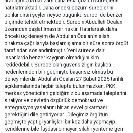
aradığımızda hafızam bana eski çözüm süreçlerini
hatırlatmaktadır. Daha önceki çözüm süreçlerini
sonlandıran şeyler neyse bugünkü süreci de benzer
biçimde tehdit etmektedir. Sürecin Abdullah Öcalan
üzerinden başlatılması bir risktir. Hatırlarsak daha
önceki üç deneyim de Abdullah Öcalan’ın silah
bırakma çağrılarıyla başlamış ama bir süre sonra örgüt
tarafından sonlandırılmıştır. Yeni sürece dair
insanlarda benzer kaygının olmadığını kim
reddedebilir. Sürece olan güvensizliğin başlıca
nedenlerinden biri geçmişte başarısız olmuş bu
deneyimlerdir. Abdullah Öcalan 27 Şubat 2025 tarihli
açıklamalarında hiçbir talepte bulunmazken, PKK
merkez yöneticileri geldiğimiz bu aşamada taleplerini
sıralıyor ve devletin özgürlük demokrasi ve
entegrasyon yasalarını bir an evvel çıkarması
gerektiğini dile getiriyorlar. Dileğimiz örgütün
geçmişte yaptığı yanlışları bir kez daha yapmayıp
kendilerine bile faydası olmayan silahlı yönteme geri