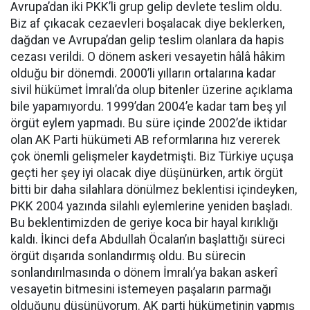
Avrupa’dan iki PKK’li grup gelip devlete teslim oldu.
Biz af çıkacak cezaevleri boşalacak diye beklerken,
dağdan ve Avrupa’dan gelip teslim olanlara da hapis
cezası verildi. O dönem askeri vesayetin hâlâ hâkim
olduğu bir dönemdi. 2000’li yılların ortalarına kadar
sivil hükümet İmralı’da olup bitenler üzerine açıklama
bile yapamıyordu. 1999’dan 2004’e kadar tam beş yıl
örgüt eylem yapmadı. Bu süre içinde 2002’de iktidar
olan AK Parti hükümeti AB reformlarına hız vererek
çok önemli gelişmeler kaydetmişti. Biz Türkiye uçuşa
geçti her şey iyi olacak diye düşünürken, artık örgüt
bitti bir daha silahlara dönülmez beklentisi içindeyken,
PKK 2004 yazında silahlı eylemlerine yeniden başladı.
Bu beklentimizden de geriye koca bir hayal kırıklığı
kaldı. İkinci defa Abdullah Öcalan’ın başlattığı süreci
örgüt dışarıda sonlandırmış oldu. Bu sürecin
sonlandırılmasında o dönem İmralı’ya bakan askerî
vesayetin bitmesini istemeyen paşaların parmağı
olduğunu düşünüyorum. AK parti hükümetinin yapmış