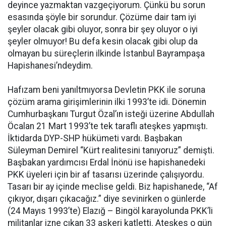
deyince yazmaktan vazgeçiyorum. Çünkü bu sorun
esasında şöyle bir sorundur. Çözüme dair tam iyi
şeyler olacak gibi oluyor, sonra bir şey oluyor o iyi
şeyler olmuyor! Bu defa kesin olacak gibi olup da
olmayan bu süreçlerin ilkinde İstanbul Bayrampaşa
Hapishanesi’ndeydim.
Hafızam beni yanıltmıyorsa Devletin PKK ile soruna
çözüm arama girişimlerinin ilki 1993’te idi. Dönemin
Cumhurbaşkanı Turgut Özal’ın isteği üzerine Abdullah
Öcalan 21 Mart 1993’te tek taraflı ateşkes yapmıştı.
İktidarda DYP-SHP hükümeti vardı. Başbakan
Süleyman Demirel “Kürt realitesini tanıyoruz” demişti.
Başbakan yardımcısı Erdal İnönü ise hapishanedeki
PKK üyeleri için bir af tasarısı üzerinde çalışıyordu.
Tasarı bir ay içinde meclise geldi. Biz hapishanede, “Af
çıkıyor, dışarı çıkacağız.” diye sevinirken o günlerde
(24 Mayıs 1993’te) Elazığ – Bingöl karayolunda PKK’li
militanlar izne çıkan 33 askeri katletti. Ateşkes o gün