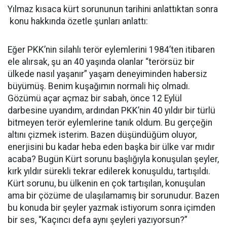
Yılmaz kısaca kürt sorununun tarihini anlattıktan sonra
konu hakkında özetle şunları anlattı:
Eğer PKK’nin silahlı terör eylemlerini 1984’ten itibaren
ele alırsak, şu an 40 yaşında olanlar “terörsüz bir
ülkede nasıl yaşanır” yaşam deneyiminden habersiz
büyümüş. Benim kuşağımın normali hiç olmadı.
Gözümü açar açmaz bir sabah, önce 12 Eylül
darbesine uyandım, ardından PKK’nin 40 yıldır bir türlü
bitmeyen terör eylemlerine tanık oldum. Bu gerçeğin
altını çizmek isterim. Bazen düşündüğüm oluyor,
enerjisini bu kadar heba eden başka bir ülke var mıdır
acaba? Bugün Kürt sorunu başlığıyla konuşulan şeyler,
kırk yıldır sürekli tekrar edilerek konuşuldu, tartışıldı.
Kürt sorunu, bu ülkenin en çok tartışılan, konuşulan
ama bir çözüme de ulaşılamamış bir sorunudur. Bazen
bu konuda bir şeyler yazmak istiyorum sonra içimden
bir ses, “Kaçıncı defa aynı şeyleri yazıyorsun?”