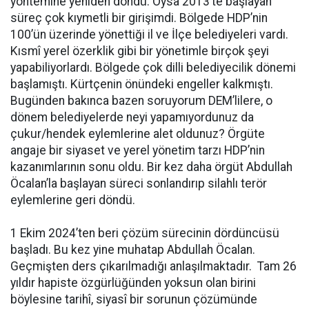
yöntemine yeniden döndü. Oysa 2013’te başlayan
süreç çok kıymetli bir girişimdi. Bölgede HDP’nin
100’ün üzerinde yönettiği il ve İlçe belediyeleri vardı.
Kısmî yerel özerklik gibi bir yönetimle birçok şeyi
yapabiliyorlardı. Bölgede çok dilli belediyecilik dönemi
başlamıştı. Kürtçenin önündeki engeller kalkmıştı.
Bugünden bakınca bazen soruyorum DEM’lilere, o
dönem belediyelerde neyi yapamıyordunuz da
çukur/hendek eylemlerine alet oldunuz? Örgüte
angaje bir siyaset ve yerel yönetim tarzı HDP’nin
kazanımlarının sonu oldu. Bir kez daha örgüt Abdullah
Öcalan’la başlayan süreci sonlandırıp silahlı terör
eylemlerine geri döndü.
1 Ekim 2024’ten beri çözüm sürecinin dördüncüsü
başladı. Bu kez yine muhatap Abdullah Öcalan.
Geçmişten ders çıkarılmadığı anlaşılmaktadır. Tam 26
yıldır hapiste özgürlüğünden yoksun olan birini
böylesine tarihî, siyasî bir sorunun çözümünde