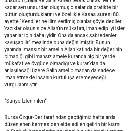
unsurun (Sabır ve Salih Amel) teorik olarak her ne
kadar ayrı unsurdan oluşmuş olsalar da pratikte bir
bütün oluşturduklarını ve özellikle Kasas suresi 80.
ayette "Kendilerine İlim verilmiş olanlar şöyle dediler.
Yazıklar olsun size Allah'ın mükafatı, iman edip iyi işler
yapanlar için daha iyidir. Ona da ancak sabredenler
kavuşabilir" mealinde buna değinilmiştir. Bunun
yanında imansız bir amelin Allah katında bir değerinin
olmadığı gibi imansız amele kuranda hiç bir yerde
mükafat ve övgüde olmadığı ve kuran'dan da
anlaşılacağı üzere Salih amel olmadan da sadece
iman etmekle insanın kurtuluşa eremeyeceği
vurgulanmıştır.
"Suriye İzlenimleri"
Bursa Özgür-Der tarafından geçtiğimiz haftalarda
düzenlenen kermes den elde edilen gelirin bir kısmı