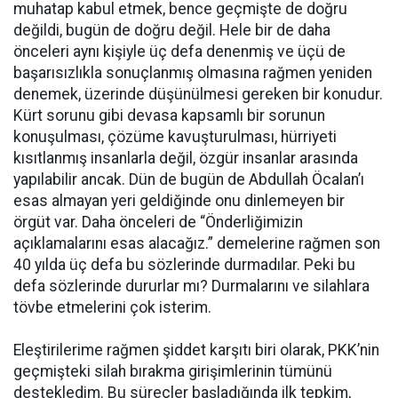
muhatap kabul etmek, bence geçmişte de doğru
değildi, bugün de doğru değil. Hele bir de daha
önceleri aynı kişiyle üç defa denenmiş ve üçü de
başarısızlıkla sonuçlanmış olmasına rağmen yeniden
denemek, üzerinde düşünülmesi gereken bir konudur.
Kürt sorunu gibi devasa kapsamlı bir sorunun
konuşulması, çözüme kavuşturulması, hürriyeti
kısıtlanmış insanlarla değil, özgür insanlar arasında
yapılabilir ancak. Dün de bugün de Abdullah Öcalan’ı
esas almayan yeri geldiğinde onu dinlemeyen bir
örgüt var. Daha önceleri de “Önderliğimizin
açıklamalarını esas alacağız.” demelerine rağmen son
40 yılda üç defa bu sözlerinde durmadılar. Peki bu
defa sözlerinde dururlar mı? Durmalarını ve silahlara
tövbe etmelerini çok isterim.
Eleştirilerime rağmen şiddet karşıtı biri olarak, PKK’nin
geçmişteki silah bırakma girişimlerinin tümünü
destekledim. Bu süreçler başladığında ilk tepkim,