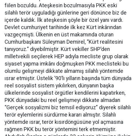
fiilen bozuldu. Ateşkesin bozulmasıyla PKK eski
silahlı terör uyguladığı günlerine geri dönünce biz de
içerde kaldık. İlk ateşkesin şöyle bir özel yanı vardı.
Devlet cumhuriyet tarihinde ilk kez Kürt inkârından
vazgeçmişti. Ülkenin en üst makamında oturan
Cumhurbaşkanı Süleyman Demirel, “Kürt realitesini
tanıyoruz.” diyebilmiştir. Kürt vekiller SHP’den
milletvekili seçilerek HEP adıyla mecliste grup olarak
siyaset yapma imkânı doğmuşken PKK meclisteki bu
olumlu gelişmeyi dikkate almamış silahlı yöntemde
ısrar etmiştir. Üstelik ’90’lı yılların başında tüm dünyada
reel sosyalist sistem yıkılırken, dünyanın başka
ülkelerinde sosyalist örgütler kendilerini kapatırken,
PKK dünyadaki bu reel gelişmeyi dikkate almadan
“Gerçek sosyalizmi biz temsil ediyoruz” diyerek silahlı
terör eylemlerini sürdürme kararı almıştır. Silahlı
yöntemde ısrar, terör kısırdöngüsüne yol açmasına
rağmen PKK bu terör yöntemini terk etmemiştir.