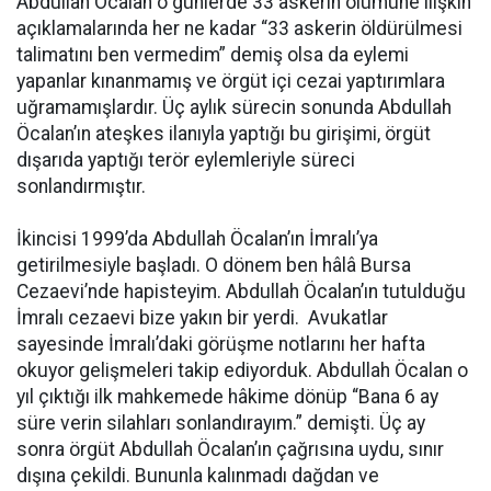
Abdullah Öcalan o günlerde 33 askerin ölümüne ilişkin
açıklamalarında her ne kadar “33 askerin öldürülmesi
talimatını ben vermedim” demiş olsa da eylemi
yapanlar kınanmamış ve örgüt içi cezai yaptırımlara
uğramamışlardır. Üç aylık sürecin sonunda Abdullah
Öcalan’ın ateşkes ilanıyla yaptığı bu girişimi, örgüt
dışarıda yaptığı terör eylemleriyle süreci
sonlandırmıştır.
İkincisi 1999’da Abdullah Öcalan’ın İmralı’ya
getirilmesiyle başladı. O dönem ben hâlâ Bursa
Cezaevi’nde hapisteyim. Abdullah Öcalan’ın tutulduğu
İmralı cezaevi bize yakın bir yerdi. Avukatlar
sayesinde İmralı’daki görüşme notlarını her hafta
okuyor gelişmeleri takip ediyorduk. Abdullah Öcalan o
yıl çıktığı ilk mahkemede hâkime dönüp “Bana 6 ay
süre verin silahları sonlandırayım.” demişti. Üç ay
sonra örgüt Abdullah Öcalan’ın çağrısına uydu, sınır
dışına çekildi. Bununla kalınmadı dağdan ve