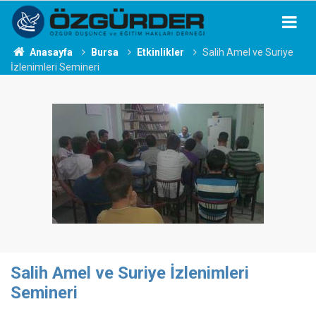
Anasayfa
Bursa
Etkinlikler
Salih Amel ve Suriye
İzlenimleri Semineri
Salih Amel ve Suriye İzlenimleri
Semineri