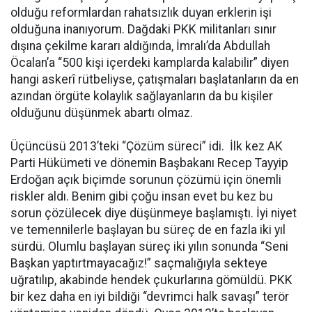
olduğu reformlardan rahatsızlık duyan erklerin işi
olduğuna inanıyorum. Dağdaki PKK militanları sınır
dışına çekilme kararı aldığında, İmralı’da Abdullah
Öcalan’a “500 kişi içerdeki kamplarda kalabilir” diyen
hangi askerî rütbeliyse, çatışmaları başlatanların da en
azından örgüte kolaylık sağlayanların da bu kişiler
olduğunu düşünmek abartı olmaz.
Üçüncüsü 2013’teki “Çözüm süreci” idi. İlk kez AK
Parti Hükümeti ve dönemin Başbakanı Recep Tayyip
Erdoğan açık biçimde sorunun çözümü için önemli
riskler aldı. Benim gibi çoğu insan evet bu kez bu
sorun çözülecek diye düşünmeye başlamıştı. İyi niyet
ve temennilerle başlayan bu süreç de en fazla iki yıl
sürdü. Olumlu başlayan süreç iki yılın sonunda “Seni
Başkan yaptırtmayacağız!” saçmalığıyla sekteye
uğratılıp, akabinde hendek çukurlarına gömüldü. PKK
bir kez daha en iyi bildiği “devrimci halk savaşı” terör