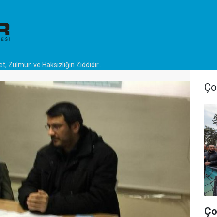
t, Zulmün ve Haksızlığın Zıddıdır…
Ço
Ço