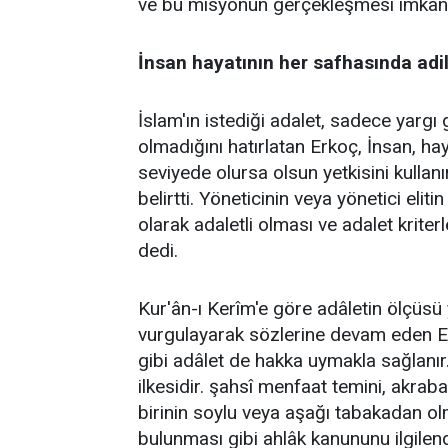
ve bu misyonun gerçekleşmesi imkânsı
İnsan hayatının her safhasında adi
İslam'ın istediği adalet, sadece yargı g
olmadığını hatırlatan Erkoç, İnsan, ha
seviyede olursa olsun yetkisini kulla
belirtti. Yöneticinin veya yönetici eliti
olarak adaletli olması ve adalet kriter
dedi.
Kur'ân-ı Kerîm'e göre adâletin ölçüs
vurgulayarak sözlerine devam eden Er
gibi adâlet de hakka uymakla sağlanır.
ilkesidir. şahsî menfaat temini, akraba
birinin soylu veya aşağı tabakadan o
bulunması gibi ahlâk kanununu ilgilend