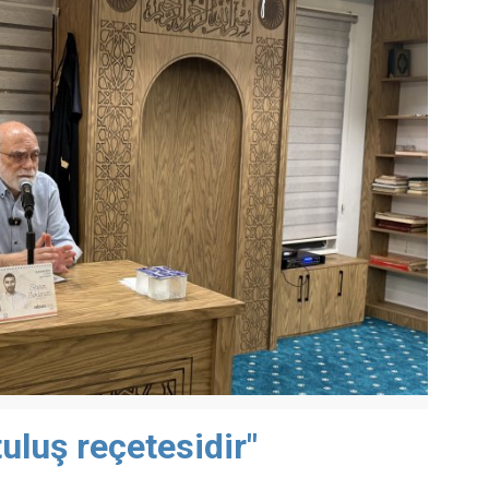
uluş reçetesidir"