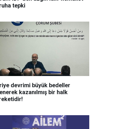
ruha tepki
riye devrimi büyük bedeller
enerek kazanılmış bir halk
reketidir!