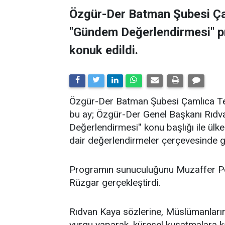
Özgür-Der Batman Şubesi Ça
"Gündem Değerlendirmesi" 
konuk edildi.
​Özgür-Der Batman Şubesi Çamlıca Tems
bu ay; Özgür-Der Genel Başkanı Rıdv
Değerlendirmesi'' konu başlığı ile ü
dair değerlendirmeler çerçevesinde ge
Programın sunuculuğunu Muzaffer Po
Rüzgar gerçekleştirdi.
Rıdvan Kaya sözlerine, Müslümanların 
vurgu yaparak, küresel kuşatmalara kar