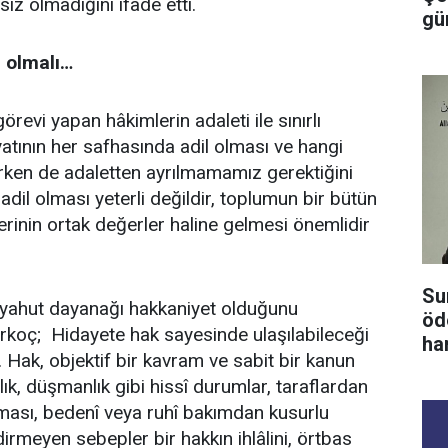
z olmadığını ifade etti.
gü
l olmalı…
örevi yapan hâkimlerin adaleti ile sınırlı
yatının her safhasında adil olması ve hangi
nırken de adaletten ayrılmamamız gerektiğini
n adil olması yeterli değildir, toplumun bir bütün
lerinin ortak değerler haline gelmesi önemlidir
Su
ü yahut dayanağı hakkaniyet olduğunu
öd
koç; Hidayete hak sayesinde ulaşılabileceği
ha
 Hak, objektif bir kavram ve sabit bir kanun
lık, düşmanlık gibi hissî durumlar, taraflardan
lması, bedenî veya ruhî bakımdan kusurlu
irmeyen sebepler bir hakkın ihlâlini, örtbas