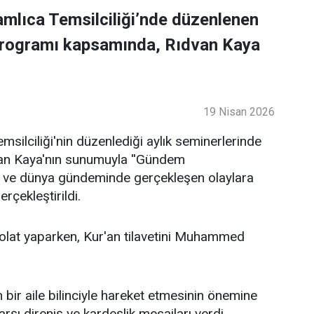
mlıca Temsilciliği’nde düzenlenen
programı kapsamında, Rıdvan Kaya
19 Nisan 2026
ilciliği'nin düzenlediği aylık seminerlerinde
an Kaya'nın sunumuyla ''Gündem
lke ve dünya gündeminde gerçekleşen olaylara
rçekleştirildi.
lat yaparken, Kur'an tilavetini Muhammed
bir aile bilinciyle hareket etmesinin önemine
şı direniş ve kardeşlik mesajları verdi.