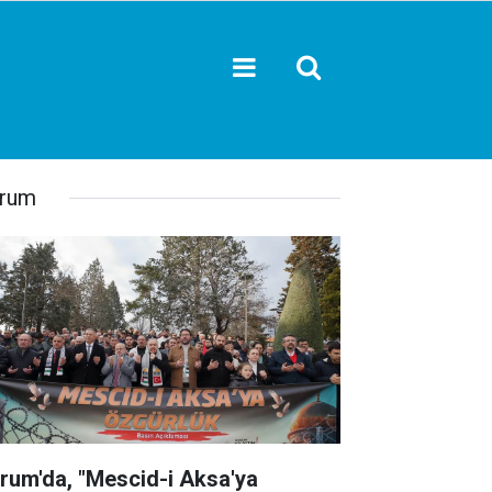
rum
rum'da, "Mescid-i Aksa'ya