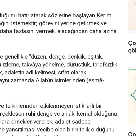
lduğunu hatırlatarak sözlerine başlayan Kerim
ğını istemektir; görevini yerine getirmek ve
 daha fazlasını vermek, alacağından daha azına
Ço
çö
 genellikle "düzen, denge, denklik, eşitlik,
zleme, takvâya yönelme, dürüstlük, tarafsızlık
, adaletin adl kelimesi, sıfat olarak
p aynı zamanda Allah'ın isimlerinden (esmâ-i
e telkinlerinden etkilenmeyen istikrarlı bir
erçekleşen ruhî denge ve ahlâkî kemal olduğunu
lara örnekler vererek, adalet sadece
he yansıtılması vecibe olan bir nitelik olduğunu
Ço