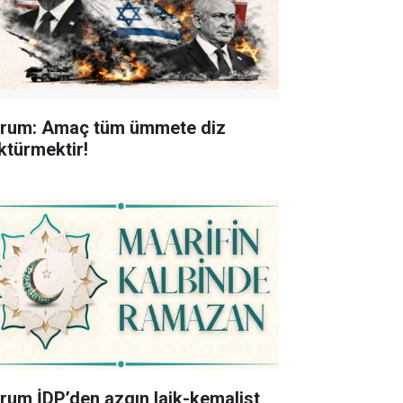
rum: Amaç tüm ümmete diz
ktürmektir!
rum İDP’den azgın laik-kemalist