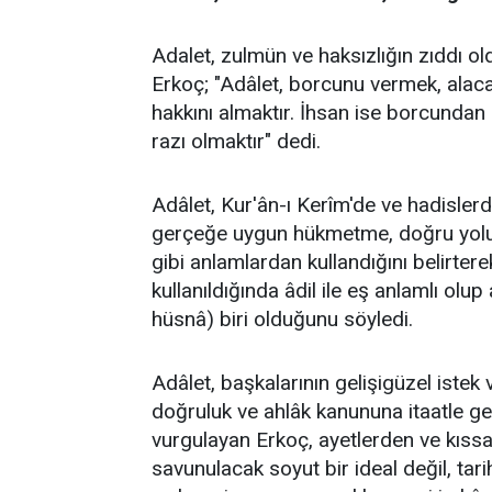
Adalet, zulmün ve haksızlığın zıddı o
Erkoç; "Adâlet, borcunu vermek, alaca
hakkını almaktır. İhsan ise borcundan
razı olmaktır" dedi.
Adâlet, Kur'ân-ı Kerîm'de ve hadislerde
gerçeğe uygun hükmetme, doğru yolu i
gibi anlamlardan kullandığını belirterek
kullanıldığında âdil ile eş anlamlı olu
hüsnâ) biri olduğunu söyledi.
Adâlet, başkalarının gelişigüzel istek v
doğruluk ve ahlâk kanununa itaatle g
vurgulayan Erkoç, ayetlerden ve kıssa
savunulacak soyut bir ideal değil, tari