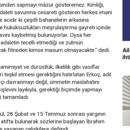
kesinden sapmayı mâzur gösteremez. Kimliği,
daleti savunma cesareti gösteren herkes imani
e acıdır ki çeşitli bahanelerin arkasına
e hukuksuzlukları meşrulaştırma gayreti içinde
vını kaybetmiş bulunuyorlar. Oysa her
 adaletin tecelli etmediği ve zulmün
acak fitneden kimse masum olmayacaktır." dedi.
Ai
ih
mimiyet ve dürüstlük, ilkelilik gibi vasıflar
teşkil etmesi gerektiğini hatırlatan Erkoç, adil
hatçı davranmayı değil, ümmetin maslahatını
levini layıkıyla, gerektiği biçimde yapmayı
ni tamamladı.
ylül, 28 Şubat ve 15 Temmuz sonrası yargının
atıfta bulunarak sözlerine başlayan İbrahim
ve yaşanan çelişkilere değindi.