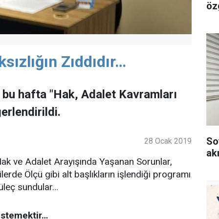
özg
sızlığın Zıddıdır…
bu hafta "Hak, Adalet Kavramları
rlendirildi.
So
28 Ocak 2019
akı
ak ve Adalet Arayışında Yaşanan Sorunlar,
kilerde Ölçü gibi alt başlıkların işlendiği programı
Güleç sundular…
istemektir…