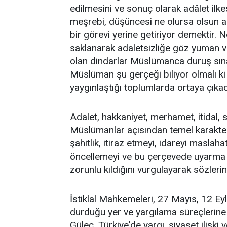
edilmesini ve sonuç olarak adâlet il
meşrebi, düşüncesi ne olursa olsun a
bir görevi yerine getiriyor demektir. N
saklanarak adaletsizliğe göz yuman v
olan dindarlar Müslümanca duruş sına
Müslüman şu gerçeği biliyor olmalı ki
yaygınlaştığı toplumlarda ortaya çık
Adalet, hakkaniyet, merhamet, itidal, sa
Müslümanlar açısından temel karakteri 
şahitlik, itiraz etmeyi, idareyi masla
öncellemeyi ve bu çerçevede uyarma iş
zorunlu kıldığını vurgulayarak sözleri
İstiklal Mahkemeleri, 27 Mayıs, 12 E
durduğu yer ve yargılama süreçlerine 
Güleç, Türkiye'de yargı, siyaset ilişki 