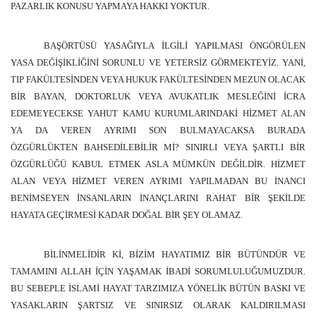
PAZARLIK KONUSU YAPMAYA HAKKI YOKTUR.
BAŞÖRTÜSÜ YASAĞIYLA İLGİLİ YAPILMASI ÖNGÖRÜLEN
YASA DEĞİŞİKLİĞİNİ SORUNLU VE YETERSİZ GÖRMEKTEYİZ. YANİ,
TIP FAKÜLTESİNDEN VEYA HUKUK FAKÜLTESİNDEN MEZUN OLACAK
BİR BAYAN, DOKTORLUK VEYA AVUKATLIK MESLEĞİNİ İCRA
EDEMEYECEKSE YAHUT KAMU KURUMLARINDAKİ HİZMET ALAN
YA DA VEREN AYRIMI SON BULMAYACAKSA BURADA
ÖZGÜRLÜKTEN BAHSEDİLEBİLİR Mİ? SINIRLI VEYA ŞARTLI BİR
ÖZGÜRLÜĞÜ KABUL ETMEK ASLA MÜMKÜN DEĞİLDİR. HİZMET
ALAN VEYA HİZMET VEREN AYRIMI YAPILMADAN BU İNANCI
BENİMSEYEN İNSANLARIN İNANÇLARINI RAHAT BİR ŞEKİLDE
HAYATA GEÇİRMESİ KADAR DOĞAL BİR ŞEY OLAMAZ.
BİLİNMELİDİR Kİ, BİZİM HAYATIMIZ BİR BÜTÜNDÜR VE
TAMAMINI ALLAH İÇİN YAŞAMAK İBADİ SORUMLULUĞUMUZDUR.
BU SEBEPLE İSLAMİ HAYAT TARZIMIZA YÖNELİK BÜTÜN BASKI VE
YASAKLARIN ŞARTSIZ VE SINIRSIZ OLARAK KALDIRILMASI