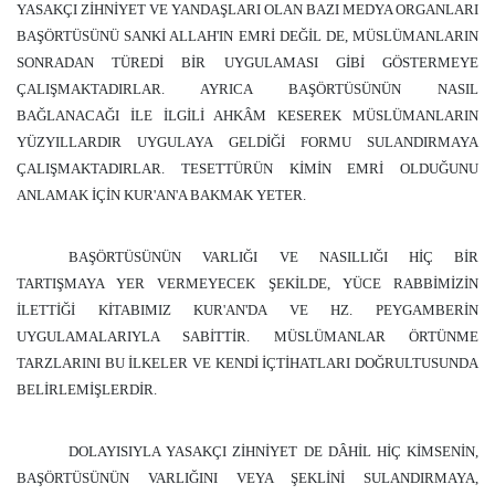
YASAKÇI ZİHNİYET VE YANDAŞLARI OLAN BAZI MEDYA ORGANLARI
BAŞÖRTÜSÜNÜ SANKİ ALLAH'IN EMRİ DEĞİL DE, MÜSLÜMANLARIN
SONRADAN TÜREDİ BİR UYGULAMASI GİBİ GÖSTERMEYE
ÇALIŞMAKTADIRLAR. AYRICA BAŞÖRTÜSÜNÜN NASIL
BAĞLANACAĞI İLE İLGİLİ AHKÂM KESEREK MÜSLÜMANLARIN
YÜZYILLARDIR UYGULAYA GELDİĞİ FORMU SULANDIRMAYA
ÇALIŞMAKTADIRLAR. TESETTÜRÜN KİMİN EMRİ OLDUĞUNU
ANLAMAK İÇİN KUR'AN'A BAKMAK YETER.
BAŞÖRTÜSÜNÜN VARLIĞI VE NASILLIĞI HİÇ BİR
TARTIŞMAYA YER VERMEYECEK ŞEKİLDE, YÜCE RABBİMİZİN
İLETTİĞİ KİTABIMIZ KUR'AN'DA VE HZ. PEYGAMBERİN
UYGULAMALARIYLA SABİTTİR. MÜSLÜMANLAR ÖRTÜNME
TARZLARINI BU İLKELER VE KENDİ İÇTİHATLARI DOĞRULTUSUNDA
BELİRLEMİŞLERDİR.
DOLAYISIYLA YASAKÇI ZİHNİYET DE DÂHİL HİÇ KİMSENİN,
BAŞÖRTÜSÜNÜN VARLIĞINI VEYA ŞEKLİNİ SULANDIRMAYA,