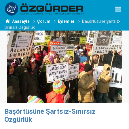
Anasayfa
Çorum
Eylemler
Başörtüsüne Şartsız-
Sınırsız Özgürlük
Başörtüsüne Şartsız-Sınırsız
Özgürlük