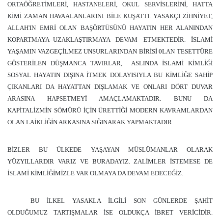
ORTAÖĞRETİMLERİ, HASTANELERİ, OKUL SERVİSLERİNİ, HATTA
KİMİ ZAMAN HAVAALANLARINI BİLE KUŞATTI. YASAKÇI ZİHNİYET,
ALLAH'IN EMRİ OLAN BAŞÖRTÜSÜNÜ HAYATIN HER ALANINDAN
KOPARTMAYA–UZAKLAŞTIRMAYA DEVAM ETMEKTEDİR. İSLAMİ
YAŞAMIN VAZGEÇİLMEZ UNSURLARINDAN BİRİSİ 0LAN TESETTÜRE
GÖSTERİLEN DÜŞMANCA TAVIRLAR,
ASLINDA İSLAMİ KİMLİĞİ
SOSYAL HAYATIN DIŞINA İTMEK DOLAYISIYLA BU KİMLİĞE SAHİP
ÇIKANLARI DA HAYATTAN DIŞLAMAK VE ONLARI DÖRT DUVAR
ARASINA HAPSETMEYİ AMAÇLAMAKTADIR. BUNU DA
KAPİTALİZMİN SÖMÜRÜ İÇİN ÜRETTİĞİ MODERN KAVRAMLARDAN
OLAN LAİKLİĞİN ARKASINA SIĞINARAK YAPMAKTADIR.
BİZLER BU ÜLKEDE YAŞAYAN MÜSLÜMANLAR OLARAK
YÜZYILLARDIR VARIZ VE BURADAYIZ. ZALİMLER İSTEMESE DE
İSLAMİ KİMLİĞİMİZLE VAR OLMAYA DA DEVAM EDECEĞİZ.
BU İLKEL YASAKLA İLGİLİ SON GÜNLERDE ŞAHİT
OLDUĞUMUZ TARTIŞMALAR İSE OLDUKÇA İBRET VERİCİDİR.