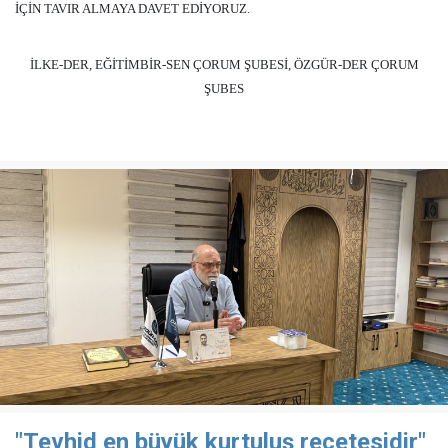
İÇİN TAVIR ALMAYA DAVET EDİYORUZ.
İLKE-DER, EĞİTİMBİR-SEN ÇORUM ŞUBESİ, ÖZGÜR-DER ÇORUM
ŞUBES
"Tevhid en büyük kurtuluş reçetesidir"