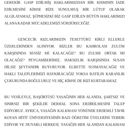
GEREKİR. GASP EDİLMİŞ HAKLARIMIZDAN BİR KISMININ İADE
EDİLMESİNİ KİMSE BİZE SUNULMUŞ BİR LÜTUF OLARAK
ALGILATAMAZ, ŞÜPHESİZKİ BİZ GASP EDİLEN BÜTÜN HAKLARIMIZI
ALANA KADAR MÜCADELEMİZİ SÜRDÜRECEĞİZ.
GENCECİK KIZLARIMIZIN TESETTÜRÜ KİRLİ ELLERLE
ÜZERLERİNDEN ALINIYOR. BİZLER BU KAHROLASI ZULÜM
KARŞISINDA SESSİZ Mİ KALACAĞIZ? BU ZULME ORTAK MI
OLACAĞIZ? PEYGAMBERİMİZ, HAKSIZLIK KARŞISINDA SUSAN
DİLSİZ ŞEYTANDIR BUYURUYOR. ELBETTE SUSMAYACAĞIZ VE
HAKLI TALEPLERİMİZİ HAYKIRACAĞIZ YOKSA BATILIN KARANLIK
ÇUKURUNDA BOĞULURUZ VE HİÇ KİMSE DE BİZİ KURTARAMAZ.
BU VESİLEYLE, BAŞÖRTÜSÜ YASAĞININ HER ALANDA, ŞARTSIZ VE
SINIRSIZ BİR ŞEKİLDE DERHAL SONA ERDİRİLMESİNİ TALEP
EDİYORUZ. AYRICA, YASAĞIN KALKMASI YÖNÜNDE ERDEMLİ TAVIR
KOYAN HİTİT ÜNİVERSİTESİNİN BAZI ÖĞRETİM ÜYELERİNİ TEBRİK
EDİYOR VE DUYARLI HERKESİ, YASAĞIN HER ALANDAN KALKMASI