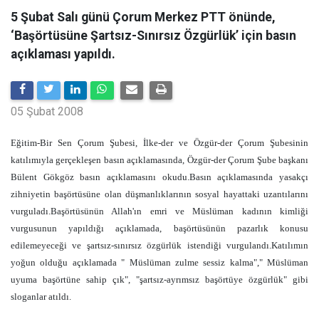
5 Şubat Salı günü Çorum Merkez PTT önünde,
‘Başörtüsüne Şartsız-Sınırsız Özgürlük’ için basın
açıklaması yapıldı.
05 Şubat 2008
Eğitim-Bir Sen Çorum Şubesi, İlke-der ve Özgür-der Çorum Şubesinin
katılımıyla gerçekleşen basın açıklamasında, Özgür-der Çorum Şube başkanı
Bülent Gökgöz basın açıklamasını okudu.Basın açıklamasında yasakçı
zihniyetin başörtüsüne olan düşmanlıklarının sosyal hayattaki uzantılarını
vurguladı.Başörtüsünün Allah'ın emri ve Müslüman kadının kimliği
vurgusunun yapıldığı açıklamada, başörtüsünün pazarlık konusu
edilemeyeceği ve şartsız-sınırsız özgürlük istendiği vurgulandı.Katılımın
yoğun olduğu açıklamada " Müslüman zulme sessiz kalma"," Müslüman
uyuma başörtüne sahip çık", "şartsız-ayrımsız başörtüye özgürlük" gibi
sloganlar atıldı.