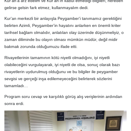
Kur'an'a arz edelim ve Kur'an'ın kabul etmediği bilgileri, nereden
gelirse gelsin fark etmez, kullanmayalım dedi.
Kur'an merkezli bir anlayışla Peygamber'i tanımamız gerektiğini
belirten Azimli, Peygamber'in hayatını anlarken en önemli kriter
tarihsel bağlam olmalıdır, anlatılan olay üzerinde düşünmeliyiz, o
zaman diliminde bu olayın olması mümkün müdür, değil midir
bakmak zorunda olduğumuzu ifade etti.
Rivayetlerinin tamamının kötü niyetli olmadığını, iyi niyetli
olabileceğini vurgulayarak, iyi niyetli de olsa, sonuç olarak bazı
rivayetlerin uydurulmuş olduğunu ve bu bilgiler ile peygamber
sevgisi ve gerçeği inşa edilemeyeceğini belirterek sözlerini
tamamladı…
Program soru cevap ve karşılıklı görüş alış verişlerinin ardından
sonra erdi.