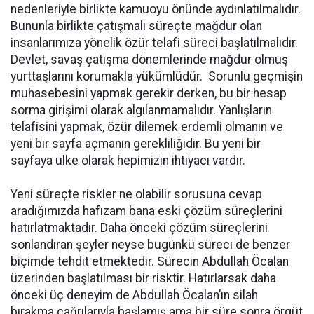
nedenleriyle birlikte kamuoyu önünde aydınlatılmalıdır.
Bununla birlikte çatışmalı süreçte mağdur olan
insanlarımıza yönelik özür telafi süreci başlatılmalıdır.
Devlet, savaş çatışma dönemlerinde mağdur olmuş
yurttaşlarını korumakla yükümlüdür. Sorunlu geçmişin
muhasebesini yapmak gerekir derken, bu bir hesap
sorma girişimi olarak algılanmamalıdır. Yanlışların
telafisini yapmak, özür dilemek erdemli olmanın ve
yeni bir sayfa açmanın gerekliliğidir. Bu yeni bir
sayfaya ülke olarak hepimizin ihtiyacı vardır.
Yeni süreçte riskler ne olabilir sorusuna cevap
aradığımızda hafızam bana eski çözüm süreçlerini
hatırlatmaktadır. Daha önceki çözüm süreçlerini
sonlandıran şeyler neyse bugünkü süreci de benzer
biçimde tehdit etmektedir. Sürecin Abdullah Öcalan
üzerinden başlatılması bir risktir. Hatırlarsak daha
önceki üç deneyim de Abdullah Öcalan’ın silah
bırakma çağrılarıyla başlamış ama bir süre sonra örgüt