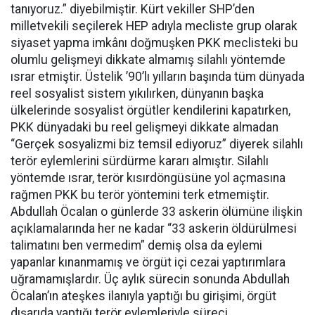
tanıyoruz.” diyebilmiştir. Kürt vekiller SHP’den
milletvekili seçilerek HEP adıyla mecliste grup olarak
siyaset yapma imkânı doğmuşken PKK meclisteki bu
olumlu gelişmeyi dikkate almamış silahlı yöntemde
ısrar etmiştir. Üstelik ’90’lı yılların başında tüm dünyada
reel sosyalist sistem yıkılırken, dünyanın başka
ülkelerinde sosyalist örgütler kendilerini kapatırken,
PKK dünyadaki bu reel gelişmeyi dikkate almadan
“Gerçek sosyalizmi biz temsil ediyoruz” diyerek silahlı
terör eylemlerini sürdürme kararı almıştır. Silahlı
yöntemde ısrar, terör kısırdöngüsüne yol açmasına
rağmen PKK bu terör yöntemini terk etmemiştir.
Abdullah Öcalan o günlerde 33 askerin ölümüne ilişkin
açıklamalarında her ne kadar “33 askerin öldürülmesi
talimatını ben vermedim” demiş olsa da eylemi
yapanlar kınanmamış ve örgüt içi cezai yaptırımlara
uğramamışlardır. Üç aylık sürecin sonunda Abdullah
Öcalan’ın ateşkes ilanıyla yaptığı bu girişimi, örgüt
dışarıda yaptığı terör eylemleriyle süreci