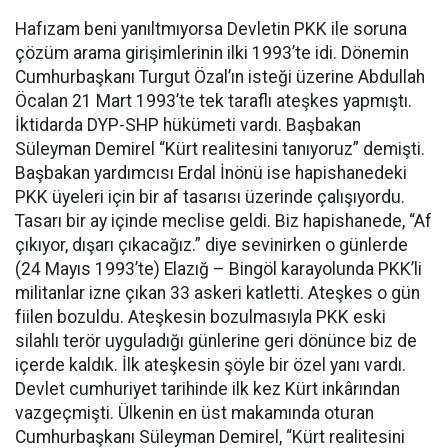
Hafızam beni yanıltmıyorsa Devletin PKK ile soruna
çözüm arama girişimlerinin ilki 1993’te idi. Dönemin
Cumhurbaşkanı Turgut Özal’ın isteği üzerine Abdullah
Öcalan 21 Mart 1993’te tek taraflı ateşkes yapmıştı.
İktidarda DYP-SHP hükümeti vardı. Başbakan
Süleyman Demirel “Kürt realitesini tanıyoruz” demişti.
Başbakan yardımcısı Erdal İnönü ise hapishanedeki
PKK üyeleri için bir af tasarısı üzerinde çalışıyordu.
Tasarı bir ay içinde meclise geldi. Biz hapishanede, “Af
çıkıyor, dışarı çıkacağız.” diye sevinirken o günlerde
(24 Mayıs 1993’te) Elazığ – Bingöl karayolunda PKK’li
militanlar izne çıkan 33 askeri katletti. Ateşkes o gün
fiilen bozuldu. Ateşkesin bozulmasıyla PKK eski
silahlı terör uyguladığı günlerine geri dönünce biz de
içerde kaldık. İlk ateşkesin şöyle bir özel yanı vardı.
Devlet cumhuriyet tarihinde ilk kez Kürt inkârından
vazgeçmişti. Ülkenin en üst makamında oturan
Cumhurbaşkanı Süleyman Demirel, “Kürt realitesini