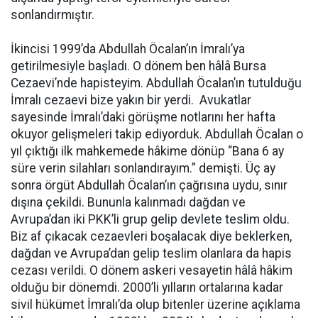
sonlandırmıştır.
İkincisi 1999’da Abdullah Öcalan’ın İmralı’ya
getirilmesiyle başladı. O dönem ben hâlâ Bursa
Cezaevi’nde hapisteyim. Abdullah Öcalan’ın tutulduğu
İmralı cezaevi bize yakın bir yerdi. Avukatlar
sayesinde İmralı’daki görüşme notlarını her hafta
okuyor gelişmeleri takip ediyorduk. Abdullah Öcalan o
yıl çıktığı ilk mahkemede hâkime dönüp “Bana 6 ay
süre verin silahları sonlandırayım.” demişti. Üç ay
sonra örgüt Abdullah Öcalan’ın çağrısına uydu, sınır
dışına çekildi. Bununla kalınmadı dağdan ve
Avrupa’dan iki PKK’li grup gelip devlete teslim oldu.
Biz af çıkacak cezaevleri boşalacak diye beklerken,
dağdan ve Avrupa’dan gelip teslim olanlara da hapis
cezası verildi. O dönem askeri vesayetin hâlâ hâkim
olduğu bir dönemdi. 2000’li yılların ortalarına kadar
sivil hükümet İmralı’da olup bitenler üzerine açıklama