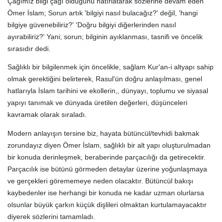
Çağımız bilgi çağı olduğunu hatırlatarak sözlerine devam eden
Ömer İslam; Sorun artık 'bilgiyi nasıl bulacağız?' değil, 'hangi
bilgiye güvenebiliriz?' 'Doğru bilgiyi diğerlerinden nasıl
ayırabiliriz?' Yani; sorun; bilginin ayıklanması, tasnifi ve öncelik
sırasıdır dedi.
Sağlıklı bir bilgilenmek için öncelikle, sağlam Kur'an-i altyapı sahip
olmak gerektiğini belirterek, Rasul'ün doğru anlaşılması, genel
hatlarıyla İslam tarihini ve ekollerin,, dünyayı, toplumu ve siyasal
yapıyı tanımak ve dünyada üretilen değerleri, düşünceleri
kavramak olarak sıraladı.
Modern anlayışın tersine biz, hayata bütüncül/tevhidi bakmak
zorundayız diyen Ömer İslam, sağlıklı bir alt yapı oluşturulmadan
bir konuda derinleşmek, beraberinde parçacılığı da getirecektir.
Parçacılık ise bütünü görmeden detaylar üzerine yoğunlaşmaya
ve gerçekleri görememeye neden olacaktır. Bütüncül bakışı
kaybedenler ise herhangi bir konuda ne kadar uzman olurlarsa
olsunlar büyük çarkın küçük dişlileri olmaktan kurtulamayacaktır
diyerek sözlerini tamamladı.