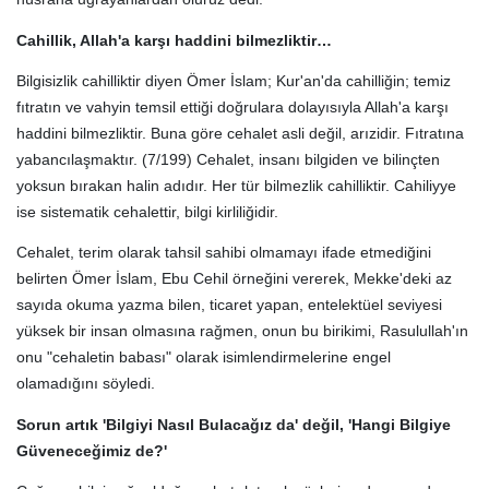
Cahillik, Allah'a karşı haddini bilmezliktir…
Bilgisizlik cahilliktir diyen Ömer İslam; Kur'an'da cahilliğin; temiz
fıtratın ve vahyin temsil ettiği doğrulara dolayısıyla Allah'a karşı
haddini bilmezliktir. Buna göre cehalet asli değil, arızidir. Fıtratına
yabancılaşmaktır. (7/199) Cehalet, insanı bilgiden ve bilinçten
yoksun bırakan halin adıdır. Her tür bilmezlik cahilliktir. Cahiliyye
ise sistematik cehalettir, bilgi kirliliğidir.
Cehalet, terim olarak tahsil sahibi olmamayı ifade etmediğini
belirten Ömer İslam, Ebu Cehil örneğini vererek, Mekke'deki az
sayıda okuma yazma bilen, ticaret yapan, entelektüel seviyesi
yüksek bir insan olmasına rağmen, onun bu birikimi, Rasulullah'ın
onu "cehaletin babası" olarak isimlendirmelerine engel
olamadığını söyledi.
Sorun artık 'Bilgiyi Nasıl Bulacağız da' değil, 'Hangi Bilgiye
Güveneceğimiz de?'