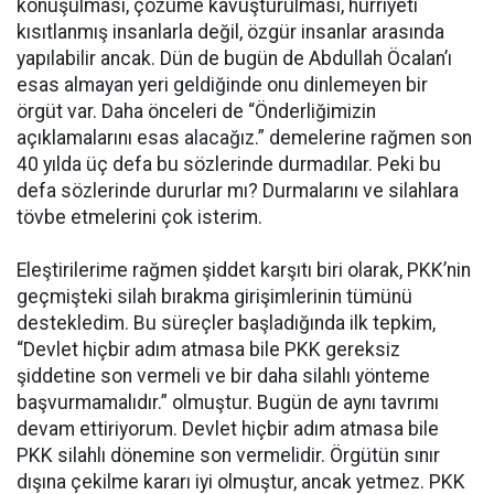
konuşulması, çözüme kavuşturulması, hürriyeti
kısıtlanmış insanlarla değil, özgür insanlar arasında
yapılabilir ancak. Dün de bugün de Abdullah Öcalan’ı
esas almayan yeri geldiğinde onu dinlemeyen bir
örgüt var. Daha önceleri de “Önderliğimizin
açıklamalarını esas alacağız.” demelerine rağmen son
40 yılda üç defa bu sözlerinde durmadılar. Peki bu
defa sözlerinde dururlar mı? Durmalarını ve silahlara
tövbe etmelerini çok isterim.
Eleştirilerime rağmen şiddet karşıtı biri olarak, PKK’nin
geçmişteki silah bırakma girişimlerinin tümünü
destekledim. Bu süreçler başladığında ilk tepkim,
“Devlet hiçbir adım atmasa bile PKK gereksiz
şiddetine son vermeli ve bir daha silahlı yönteme
başvurmamalıdır.” olmuştur. Bugün de aynı tavrımı
devam ettiriyorum. Devlet hiçbir adım atmasa bile
PKK silahlı dönemine son vermelidir. Örgütün sınır
dışına çekilme kararı iyi olmuştur, ancak yetmez. PKK