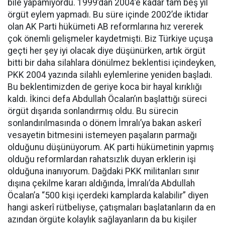
bile yapamıyordu. 1999’dan 2004’e kadar tam beş yıl
örgüt eylem yapmadı. Bu süre içinde 2002’de iktidar
olan AK Parti hükümeti AB reformlarına hız vererek
çok önemli gelişmeler kaydetmişti. Biz Türkiye uçuşa
geçti her şey iyi olacak diye düşünürken, artık örgüt
bitti bir daha silahlara dönülmez beklentisi içindeyken,
PKK 2004 yazında silahlı eylemlerine yeniden başladı.
Bu beklentimizden de geriye koca bir hayal kırıklığı
kaldı. İkinci defa Abdullah Öcalan’ın başlattığı süreci
örgüt dışarıda sonlandırmış oldu. Bu sürecin
sonlandırılmasında o dönem İmralı’ya bakan askerî
vesayetin bitmesini istemeyen paşaların parmağı
olduğunu düşünüyorum. AK parti hükümetinin yapmış
olduğu reformlardan rahatsızlık duyan erklerin işi
olduğuna inanıyorum. Dağdaki PKK militanları sınır
dışına çekilme kararı aldığında, İmralı’da Abdullah
Öcalan’a “500 kişi içerdeki kamplarda kalabilir” diyen
hangi askerî rütbeliyse, çatışmaları başlatanların da en
azından örgüte kolaylık sağlayanların da bu kişiler