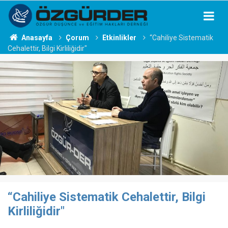
Anasayfa
Çorum
Etkinlikler
“Cahiliye Sistematik
Cehalettir, Bilgi Kirliliğidir"
“Cahiliye Sistematik Cehalettir, Bilgi
Kirliliğidir"