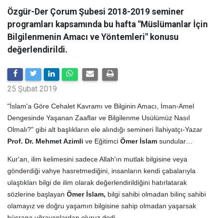
Özgür-Der Çorum Şubesi 2018-2019 seminer
programları kapsamında bu hafta "Müslümanlar İçin
Bilgilenmenin Amacı ve Yöntemleri" konusu
değerlendirildi.
25 Şubat 2019
"İslam'a Göre Cehalet Kavramı ve Bilginin Amacı, İman-Amel
Dengesinde Yaşanan Zaaflar ve Bilgilenme Usülümüz Nasıl
Olmalı?" gibi alt başlıkların ele alındığı semineri İlahiyatçı-Yazar
Prof. Dr. Mehmet Azimli
ve Eğitimci
Ömer İslam
sundular…
Kur'an, ilim kelimesini sadece Allah'ın mutlak bilgisine veya
gönderdiği vahye hasretmediğini, insanların kendi çabalarıyla
ulaştıkları bilgi de ilim olarak değerlendirildiğini hatırlatarak
sözlerine başlayan
Ömer İslam,
bilgi sahibi olmadan bilinç sahibi
olamayız ve doğru yaşamın bilgisine sahip olmadan yaşarsak
hüsrana uğrayanlardan oluruz dedi.