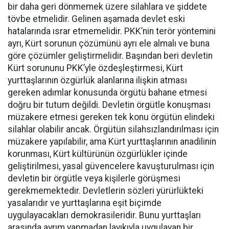
bir daha geri dönmemek üzere silahlara ve şiddete
tövbe etmelidir. Gelinen aşamada devlet eski
hatalarında ısrar etmemelidir. PKK’nin terör yöntemini
ayrı, Kürt sorunun çözümünü ayrı ele almalı ve buna
göre çözümler geliştirmelidir. Başından beri devletin
Kürt sorununu PKK’yle özdeşleştirmesi, Kürt
yurttaşlarının özgürlük alanlarına ilişkin atması
gereken adımlar konusunda örgütü bahane etmesi
doğru bir tutum değildi. Devletin örgütle konuşması
müzakere etmesi gereken tek konu örgütün elindeki
silahlar olabilir ancak. Örgütün silahsızlandırılması için
müzakere yapılabilir, ama Kürt yurttaşlarının anadilinin
korunması, Kürt kültürünün özgürlükler içinde
geliştirilmesi, yasal güvencelere kavuşturulması için
devletin bir örgütle veya kişilerle görüşmesi
gerekmemektedir. Devletlerin sözleri yürürlükteki
yasalarıdır ve yurttaşlarına eşit biçimde
uygulayacakları demokrasileridir. Bunu yurttaşları
arasında ayrım yapmadan layıkıyla uygulayan bir