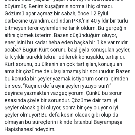
büyümüş. Benim kuşağımın normali hiç olmadı.
Gözümü açar açmaz bir sabah, önce 12 Eylül
darbesine uyandım, ardından PKK’nin 40 yıldır bir türlü
bitmeyen terör eylemlerine tanık oldum. Bu gerçeğin
altını çizmek isterim. Bazen düşündüğüm oluyor,
enerjisini bu kadar heba eden başka bir ülke var mıdır
acaba? Bugün Kürt sorunu başlığıyla konuşulan şeyler,
kırk yıldır sürekli tekrar edilerek konuşuldu, tartışıldı.
Kürt sorunu, bu ülkenin en çok tartışılan, konuşulan
ama bir çözüme de ulaşılamamış bir sorunudur. Bazen
bu konuda bir şeyler yazmak istiyorum sonra içimden
bir ses, “Kaçıncı defa aynı şeyleri yazıyorsun?”
deyince yazmaktan vazgeçiyorum. Çünkü bu sorun
esasında şöyle bir sorundur. Çözüme dair tam iyi
şeyler olacak gibi oluyor, sonra bir şey oluyor o iyi
şeyler olmuyor! Bu defa kesin olacak gibi olup da
olmayan bu süreçlerin ilkinde İstanbul Bayrampaşa
Hapishanesi’ndeydim.