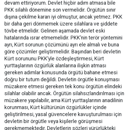
devam ettiriyorum. Devlet hiçbir adım atmasa bile
PKK silahlı dönemine son vermelidir. Örgütün sınır
dışına çekilme kararı iyi olmuştur, ancak yetmez. PKK
bir daha geri dönmemek üzere silahlara ve şiddete
tövbe etmelidir. Gelinen aşamada devlet eski
hatalarında ısrar etmemelidir. PKK’nin terör yöntemini
ayrı, Kürt sorunun çözümünü ayrı ele almalı ve buna
göre çözümler geliştirmelidir. Başından beri devletin
Kürt sorununu PKK’yle özdeşleştirmesi, Kürt
yurttaşlarının özgürlük alanlarına ilişkin atması
gereken adımlar konusunda örgütü bahane etmesi
doğru bir tutum değildi. Devletin örgütle konuşması
müzakere etmesi gereken tek konu örgütün elindeki
silahlar olabilir ancak. Örgütün silahsızlandırılması için
müzakere yapılabilir, ama Kürt yurttaşlarının anadilinin
korunması, Kürt kültürünün özgürlükler içinde
geliştirilmesi, yasal güvencelere kavuşturulması için
devletin bir örgütle veya kişilerle görüşmesi
gerekmemektedir. Devletlerin sözleri yürürlükteki