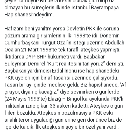
şeyler olmuyor! Bu defa kesin olacak gibi olup da
olmayan bu süreçlerin ilkinde İstanbul Bayrampaşa
Hapishanesi’ndeydim.
Hafızam beni yanıltmıyorsa Devletin PKK ile soruna
çözüm arama girişimlerinin ilki 1993’te idi. Dönemin
Cumhurbaşkanı Turgut Özal’ın isteği üzerine Abdullah
Öcalan 21 Mart 1993’te tek taraflı ateşkes yapmıştı.
İktidarda DYP-SHP hükümeti vardı. Başbakan
Süleyman Demirel “Kürt realitesini tanıyoruz” demişti.
Başbakan yardımcısı Erdal İnönü ise hapishanedeki
PKK üyeleri için bir af tasarısı üzerinde çalışıyordu.
Tasarı bir ay içinde meclise geldi. Biz hapishanede, “Af
çıkıyor, dışarı çıkacağız.” diye sevinirken o günlerde
(24 Mayıs 1993’te) Elazığ – Bingöl karayolunda PKK’li
militanlar izne çıkan 33 askeri katletti. Ateşkes o gün
fiilen bozuldu. Ateşkesin bozulmasıyla PKK eski
silahlı terör uyguladığı günlerine geri dönünce biz de
içerde kaldık. İlk ateşkesin şöyle bir özel yanı vardı.