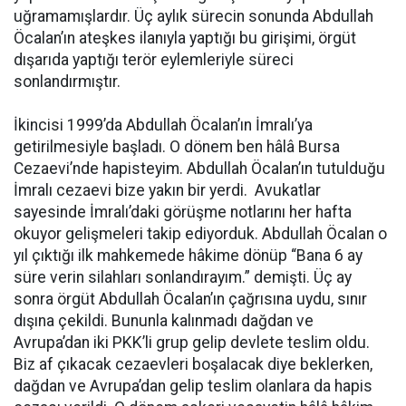
uğramamışlardır. Üç aylık sürecin sonunda Abdullah
Öcalan’ın ateşkes ilanıyla yaptığı bu girişimi, örgüt
dışarıda yaptığı terör eylemleriyle süreci
sonlandırmıştır.
İkincisi 1999’da Abdullah Öcalan’ın İmralı’ya
getirilmesiyle başladı. O dönem ben hâlâ Bursa
Cezaevi’nde hapisteyim. Abdullah Öcalan’ın tutulduğu
İmralı cezaevi bize yakın bir yerdi. Avukatlar
sayesinde İmralı’daki görüşme notlarını her hafta
okuyor gelişmeleri takip ediyorduk. Abdullah Öcalan o
yıl çıktığı ilk mahkemede hâkime dönüp “Bana 6 ay
süre verin silahları sonlandırayım.” demişti. Üç ay
sonra örgüt Abdullah Öcalan’ın çağrısına uydu, sınır
dışına çekildi. Bununla kalınmadı dağdan ve
Avrupa’dan iki PKK’li grup gelip devlete teslim oldu.
Biz af çıkacak cezaevleri boşalacak diye beklerken,
dağdan ve Avrupa’dan gelip teslim olanlara da hapis