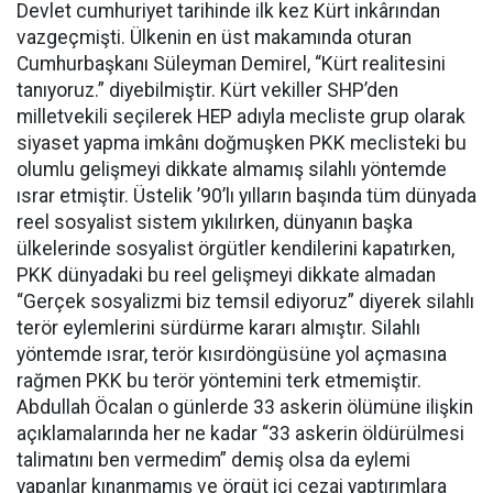
Devlet cumhuriyet tarihinde ilk kez Kürt inkârından
vazgeçmişti. Ülkenin en üst makamında oturan
Cumhurbaşkanı Süleyman Demirel, “Kürt realitesini
tanıyoruz.” diyebilmiştir. Kürt vekiller SHP’den
milletvekili seçilerek HEP adıyla mecliste grup olarak
siyaset yapma imkânı doğmuşken PKK meclisteki bu
olumlu gelişmeyi dikkate almamış silahlı yöntemde
ısrar etmiştir. Üstelik ’90’lı yılların başında tüm dünyada
reel sosyalist sistem yıkılırken, dünyanın başka
ülkelerinde sosyalist örgütler kendilerini kapatırken,
PKK dünyadaki bu reel gelişmeyi dikkate almadan
“Gerçek sosyalizmi biz temsil ediyoruz” diyerek silahlı
terör eylemlerini sürdürme kararı almıştır. Silahlı
yöntemde ısrar, terör kısırdöngüsüne yol açmasına
rağmen PKK bu terör yöntemini terk etmemiştir.
Abdullah Öcalan o günlerde 33 askerin ölümüne ilişkin
açıklamalarında her ne kadar “33 askerin öldürülmesi
talimatını ben vermedim” demiş olsa da eylemi
yapanlar kınanmamış ve örgüt içi cezai yaptırımlara