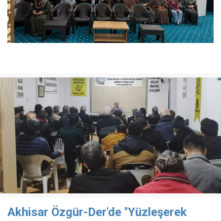
Akhisar Özgür-Der'de ''Yüzleşerek