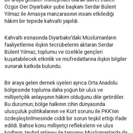
Özgür-Der Diyarbakır şube başkanı Serdar Bülent
Yılmaz ile Amasya manzarasının insanı etkilediği
hâkim bir tepede kahvaltı yapıldı.
Kahvaltı esnasında Diyarbakır’daki Müslümanların
faaliyetlerine ilişkin tecrübelerini aktaran Serdar
Bülent Yılmaz, toplumu ve özelikle gençleri
kuşatabilecek etkinlik ve müfredatlarına ilişkin bilgiler
sunarak katkıda bulundu.
Bir araya gelen dernek üyeleri ayrıca Orta Anadolu
bölgesinde topluma daha yoğun bir ulus ve
milliyetçilik anlayışının hâkim olduğunu dile getirdiler.
Bu durumun; bölge halkının zihin dünyasında
ulusçuluk politikalarının ve Kürt sorunu ile PKK’nin
özdeşleştirilmesinde ciddi bir sorun teşkil ettiği ifade
edildi. Bahse konu milliyetçi reflekslerin ve ulus
kodların, tevhid anlayışı ile tanışmış Müslümanlarda da