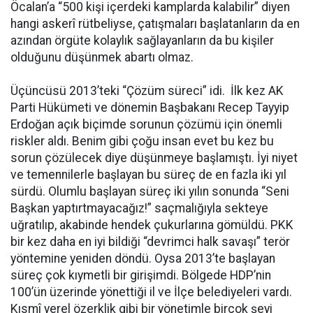
Öcalan’a “500 kişi içerdeki kamplarda kalabilir” diyen
hangi askerî rütbeliyse, çatışmaları başlatanların da en
azından örgüte kolaylık sağlayanların da bu kişiler
olduğunu düşünmek abartı olmaz.
Üçüncüsü 2013’teki “Çözüm süreci” idi. İlk kez AK
Parti Hükümeti ve dönemin Başbakanı Recep Tayyip
Erdoğan açık biçimde sorunun çözümü için önemli
riskler aldı. Benim gibi çoğu insan evet bu kez bu
sorun çözülecek diye düşünmeye başlamıştı. İyi niyet
ve temennilerle başlayan bu süreç de en fazla iki yıl
sürdü. Olumlu başlayan süreç iki yılın sonunda “Seni
Başkan yaptırtmayacağız!” saçmalığıyla sekteye
uğratılıp, akabinde hendek çukurlarına gömüldü. PKK
bir kez daha en iyi bildiği “devrimci halk savaşı” terör
yöntemine yeniden döndü. Oysa 2013’te başlayan
süreç çok kıymetli bir girişimdi. Bölgede HDP’nin
100’ün üzerinde yönettiği il ve İlçe belediyeleri vardı.
Kısmî yerel özerklik gibi bir yönetimle birçok şeyi