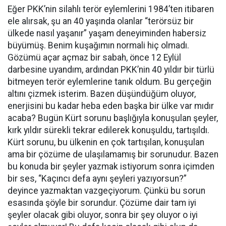
Eğer PKK’nin silahlı terör eylemlerini 1984’ten itibaren
ele alırsak, şu an 40 yaşında olanlar “terörsüz bir
ülkede nasıl yaşanır” yaşam deneyiminden habersiz
büyümüş. Benim kuşağımın normali hiç olmadı.
Gözümü açar açmaz bir sabah, önce 12 Eylül
darbesine uyandım, ardından PKK’nin 40 yıldır bir türlü
bitmeyen terör eylemlerine tanık oldum. Bu gerçeğin
altını çizmek isterim. Bazen düşündüğüm oluyor,
enerjisini bu kadar heba eden başka bir ülke var mıdır
acaba? Bugün Kürt sorunu başlığıyla konuşulan şeyler,
kırk yıldır sürekli tekrar edilerek konuşuldu, tartışıldı.
Kürt sorunu, bu ülkenin en çok tartışılan, konuşulan
ama bir çözüme de ulaşılamamış bir sorunudur. Bazen
bu konuda bir şeyler yazmak istiyorum sonra içimden
bir ses, “Kaçıncı defa aynı şeyleri yazıyorsun?”
deyince yazmaktan vazgeçiyorum. Çünkü bu sorun
esasında şöyle bir sorundur. Çözüme dair tam iyi
şeyler olacak gibi oluyor, sonra bir şey oluyor o iyi