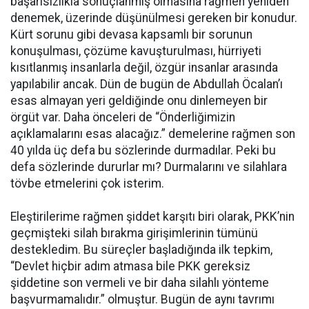
başarısızlıkla sonuçlanmış olmasına rağmen yeniden
denemek, üzerinde düşünülmesi gereken bir konudur.
Kürt sorunu gibi devasa kapsamlı bir sorunun
konuşulması, çözüme kavuşturulması, hürriyeti
kısıtlanmış insanlarla değil, özgür insanlar arasında
yapılabilir ancak. Dün de bugün de Abdullah Öcalan’ı
esas almayan yeri geldiğinde onu dinlemeyen bir
örgüt var. Daha önceleri de “Önderliğimizin
açıklamalarını esas alacağız.” demelerine rağmen son
40 yılda üç defa bu sözlerinde durmadılar. Peki bu
defa sözlerinde dururlar mı? Durmalarını ve silahlara
tövbe etmelerini çok isterim.
Eleştirilerime rağmen şiddet karşıtı biri olarak, PKK’nin
geçmişteki silah bırakma girişimlerinin tümünü
destekledim. Bu süreçler başladığında ilk tepkim,
“Devlet hiçbir adım atmasa bile PKK gereksiz
şiddetine son vermeli ve bir daha silahlı yönteme
başvurmamalıdır.” olmuştur. Bugün de aynı tavrımı