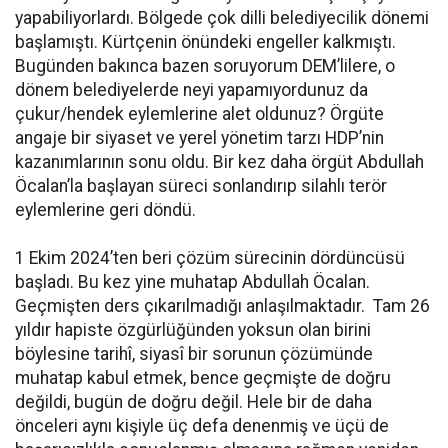
yapabiliyorlardı. Bölgede çok dilli belediyecilik dönemi
başlamıştı. Kürtçenin önündeki engeller kalkmıştı.
Bugünden bakınca bazen soruyorum DEM’lilere, o
dönem belediyelerde neyi yapamıyordunuz da
çukur/hendek eylemlerine alet oldunuz? Örgüte
angaje bir siyaset ve yerel yönetim tarzı HDP’nin
kazanımlarının sonu oldu. Bir kez daha örgüt Abdullah
Öcalan’la başlayan süreci sonlandırıp silahlı terör
eylemlerine geri döndü.
1 Ekim 2024’ten beri çözüm sürecinin dördüncüsü
başladı. Bu kez yine muhatap Abdullah Öcalan.
Geçmişten ders çıkarılmadığı anlaşılmaktadır. Tam 26
yıldır hapiste özgürlüğünden yoksun olan birini
böylesine tarihî, siyasî bir sorunun çözümünde
muhatap kabul etmek, bence geçmişte de doğru
değildi, bugün de doğru değil. Hele bir de daha
önceleri aynı kişiyle üç defa denenmiş ve üçü de