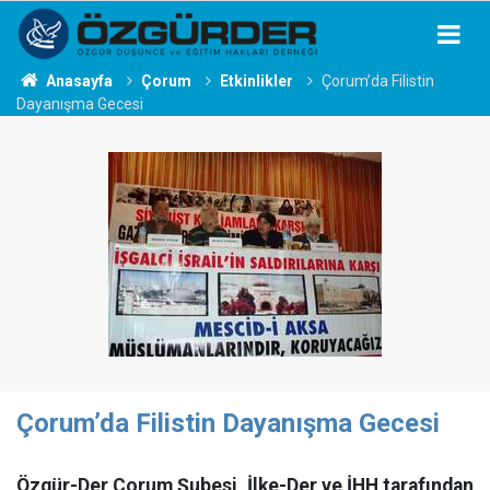
Anasayfa
Çorum
Etkinlikler
Çorum’da Filistin
Dayanışma Gecesi
Çorum’da Filistin Dayanışma Gecesi
Özgür-Der Çorum Şubesi, İlke-Der ve İHH tarafından