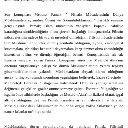
Son konuşmacı Mehmet Pamak, " Filistin Mücadelesinin Dünya
Müslümanları açısından Önemi ve Sorumluluklarımız " başlıklı sunumu
gerçekleştirdi. Pamak; İslam ümmetinin vahiyden koparak, cahiliye
karanlığına sürüklendiğinin altını çizerek başladığı konuşmasında, Filistin
mücadelesinin sadece bir toprak meselesi olmadığını; Filistin mücadelesinin
tüm Müslümanların ortak direniş sembolü olduğunu, ayrıca; emperyalist
kuşatmalara, işbirlikçi her türlü dayatmalara karşı ümmet olma zorunluluğu
hissettiren bilinç ve direnişi öğrettiğini belirtti. Konuşmasında sık sık
Kuran'a vurgular yapan Pamak; konuşması süresince Mescid-i Aksa'nın
önemini vurgulamaya çalıştı ve dünya Müslümanlarının yeterli tepkiyi
göstermediklerinden yakındı. Müslümanların duyarlılıkların olduğunu
ancak; bilinç konusunda sorunların yaşandığını belirterek, Gazze sürecinde "
Mehmetçik Gazze'ye " sloganını hatırlatarak Ordu ve yaptığı icraatlara
değinerek çelişkileri gözler önüne sermeye çalıştı. Esaretin, Yılgınlığın ve
işgalin önce zihinlerde başladığını ve Mescid-i Aksa'nın fiziksel olarak işgal
altında olduğuna değinen Pamak; camilere asılan mahyaları hatırlatarak,
Mescid-i Aksa'daki Müslümanlar mı daha özgür yoksa Sülaymaniye de
namaz kılanlar mı? diye sordu.
Müslümanlara düşen sorumlulukları da hatırlatan Pamak; Filistinli