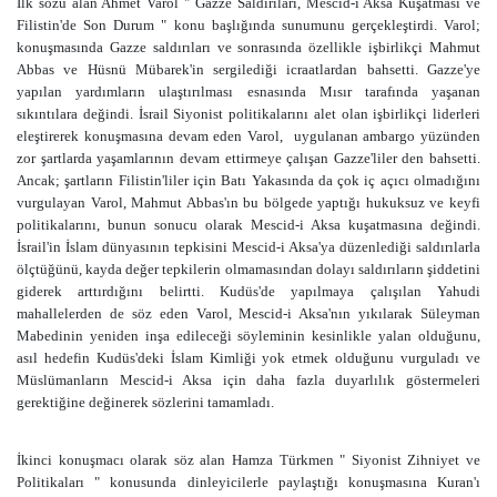
İlk sözü alan Ahmet Varol " Gazze Saldırıları, Mescid-i Aksa Kuşatması ve
Filistin'de Son Durum " konu başlığında sunumunu gerçekleştirdi. Varol;
konuşmasında Gazze saldırıları ve sonrasında özellikle işbirlikçi Mahmut
Abbas ve Hüsnü Mübarek'in sergilediği icraatlardan bahsetti. Gazze'ye
yapılan yardımların ulaştırılması esnasında Mısır tarafında yaşanan
sıkıntılara değindi. İsrail Siyonist politikalarını alet olan işbirlikçi liderleri
eleştirerek konuşmasına devam eden Varol,
uygulanan ambargo yüzünden
zor şartlarda yaşamlarının devam ettirmeye çalışan Gazze'liler den bahsetti.
Ancak; şartların Filistin'liler için Batı Yakasında da çok iç açıcı olmadığını
vurgulayan Varol, Mahmut Abbas'ın bu bölgede yaptığı hukuksuz ve keyfi
politikalarını, bunun sonucu olarak Mescid-i Aksa kuşatmasına değindi.
İsrail'in İslam dünyasının tepkisini Mescid-i Aksa'ya düzenlediği saldırılarla
ölçtüğünü, kayda değer tepkilerin olmamasından dolayı saldırıların şiddetini
giderek arttırdığını belirtti. Kudüs'de yapılmaya çalışılan Yahudi
mahallelerden de söz eden Varol, Mescid-i Aksa'nın yıkılarak Süleyman
Mabedinin yeniden inşa edileceği söyleminin kesinlikle yalan olduğunu,
asıl hedefin Kudüs'deki İslam Kimliği yok etmek olduğunu vurguladı ve
Müslümanların Mescid-i Aksa için daha fazla duyarlılık göstermeleri
gerektiğine değinerek sözlerini tamamladı.
İkinci konuşmacı olarak söz alan Hamza Türkmen " Siyonist Zihniyet ve
Politikaları " konusunda dinleyicilerle paylaştığı konuşmasına Kuran'ı