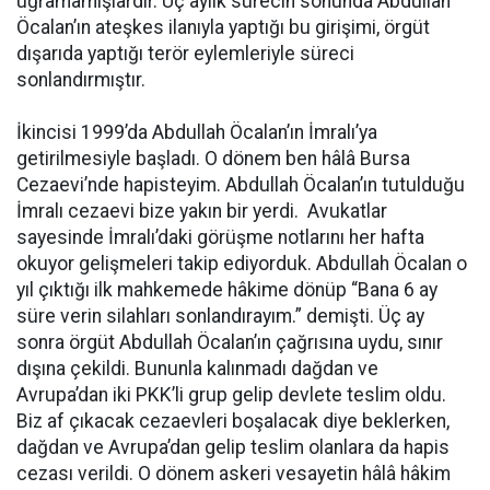
uğramamışlardır. Üç aylık sürecin sonunda Abdullah
Öcalan’ın ateşkes ilanıyla yaptığı bu girişimi, örgüt
dışarıda yaptığı terör eylemleriyle süreci
sonlandırmıştır.
İkincisi 1999’da Abdullah Öcalan’ın İmralı’ya
getirilmesiyle başladı. O dönem ben hâlâ Bursa
Cezaevi’nde hapisteyim. Abdullah Öcalan’ın tutulduğu
İmralı cezaevi bize yakın bir yerdi. Avukatlar
sayesinde İmralı’daki görüşme notlarını her hafta
okuyor gelişmeleri takip ediyorduk. Abdullah Öcalan o
yıl çıktığı ilk mahkemede hâkime dönüp “Bana 6 ay
süre verin silahları sonlandırayım.” demişti. Üç ay
sonra örgüt Abdullah Öcalan’ın çağrısına uydu, sınır
dışına çekildi. Bununla kalınmadı dağdan ve
Avrupa’dan iki PKK’li grup gelip devlete teslim oldu.
Biz af çıkacak cezaevleri boşalacak diye beklerken,
dağdan ve Avrupa’dan gelip teslim olanlara da hapis
cezası verildi. O dönem askeri vesayetin hâlâ hâkim