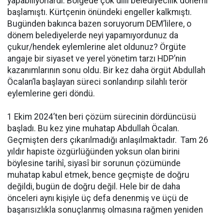
yapabiliyorlardı. Bölgede çok dilli belediyecilik dönemi
başlamıştı. Kürtçenin önündeki engeller kalkmıştı.
Bugünden bakınca bazen soruyorum DEM’lilere, o
dönem belediyelerde neyi yapamıyordunuz da
çukur/hendek eylemlerine alet oldunuz? Örgüte
angaje bir siyaset ve yerel yönetim tarzı HDP’nin
kazanımlarının sonu oldu. Bir kez daha örgüt Abdullah
Öcalan’la başlayan süreci sonlandırıp silahlı terör
eylemlerine geri döndü.
1 Ekim 2024’ten beri çözüm sürecinin dördüncüsü
başladı. Bu kez yine muhatap Abdullah Öcalan.
Geçmişten ders çıkarılmadığı anlaşılmaktadır. Tam 26
yıldır hapiste özgürlüğünden yoksun olan birini
böylesine tarihî, siyasî bir sorunun çözümünde
muhatap kabul etmek, bence geçmişte de doğru
değildi, bugün de doğru değil. Hele bir de daha
önceleri aynı kişiyle üç defa denenmiş ve üçü de
başarısızlıkla sonuçlanmış olmasına rağmen yeniden