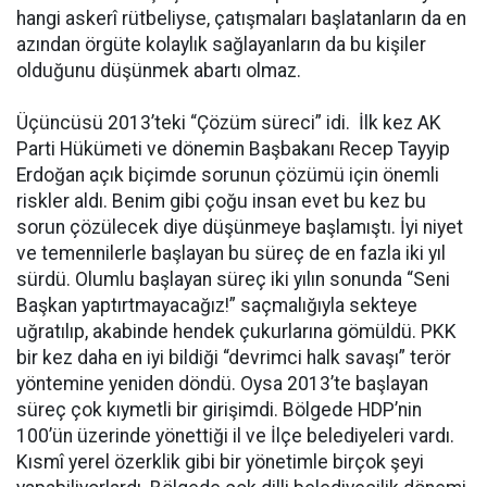
hangi askerî rütbeliyse, çatışmaları başlatanların da en
azından örgüte kolaylık sağlayanların da bu kişiler
olduğunu düşünmek abartı olmaz.
Üçüncüsü 2013’teki “Çözüm süreci” idi. İlk kez AK
Parti Hükümeti ve dönemin Başbakanı Recep Tayyip
Erdoğan açık biçimde sorunun çözümü için önemli
riskler aldı. Benim gibi çoğu insan evet bu kez bu
sorun çözülecek diye düşünmeye başlamıştı. İyi niyet
ve temennilerle başlayan bu süreç de en fazla iki yıl
sürdü. Olumlu başlayan süreç iki yılın sonunda “Seni
Başkan yaptırtmayacağız!” saçmalığıyla sekteye
uğratılıp, akabinde hendek çukurlarına gömüldü. PKK
bir kez daha en iyi bildiği “devrimci halk savaşı” terör
yöntemine yeniden döndü. Oysa 2013’te başlayan
süreç çok kıymetli bir girişimdi. Bölgede HDP’nin
100’ün üzerinde yönettiği il ve İlçe belediyeleri vardı.
Kısmî yerel özerklik gibi bir yönetimle birçok şeyi