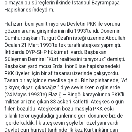
olmayan bu süreçlerin ilkinde İstanbul Bayrampaşa
Hapishanesi’ndeydim.
Hafızam beni yanıltmıyorsa Devletin PKK ile soruna
çözüm arama girişimlerinin ilki 1993’te idi. Dönemin
Cumhurbaşkanı Turgut Özal’ın isteği üzerine Abdullah
Öcalan 21 Mart 1993’te tek taraflı ateşkes yapmıştı.
İktidarda DYP-SHP hükümeti vardı. Başbakan
Süleyman Demirel “Kürt realitesini tanıyoruz” demişti.
Başbakan yardımcısı Erdal İnönü ise hapishanedeki
PKK üyeleri için bir af tasarısı üzerinde çalışıyordu.
Tasarı bir ay içinde meclise geldi. Biz hapishanede, “Af
çıkıyor, dışarı çıkacağız.” diye sevinirken o günlerde
(24 Mayıs 1993’te) Elazığ – Bingöl karayolunda PKK’li
militanlar izne çıkan 33 askeri katletti. Ateşkes o gün
fiilen bozuldu. Ateşkesin bozulmasıyla PKK eski
silahlı terör uyguladığı günlerine geri dönünce biz de
içerde kaldık. İlk ateşkesin şöyle bir özel yanı vardı.
Devlet cumhuriyet tarihinde ilk kez Kürt inkârından