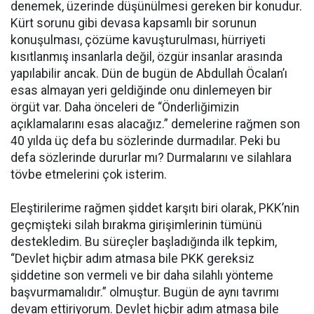
denemek, üzerinde düşünülmesi gereken bir konudur.
Kürt sorunu gibi devasa kapsamlı bir sorunun
konuşulması, çözüme kavuşturulması, hürriyeti
kısıtlanmış insanlarla değil, özgür insanlar arasında
yapılabilir ancak. Dün de bugün de Abdullah Öcalan’ı
esas almayan yeri geldiğinde onu dinlemeyen bir
örgüt var. Daha önceleri de “Önderliğimizin
açıklamalarını esas alacağız.” demelerine rağmen son
40 yılda üç defa bu sözlerinde durmadılar. Peki bu
defa sözlerinde dururlar mı? Durmalarını ve silahlara
tövbe etmelerini çok isterim.
Eleştirilerime rağmen şiddet karşıtı biri olarak, PKK’nin
geçmişteki silah bırakma girişimlerinin tümünü
destekledim. Bu süreçler başladığında ilk tepkim,
“Devlet hiçbir adım atmasa bile PKK gereksiz
şiddetine son vermeli ve bir daha silahlı yönteme
başvurmamalıdır.” olmuştur. Bugün de aynı tavrımı
devam ettiriyorum. Devlet hiçbir adım atmasa bile