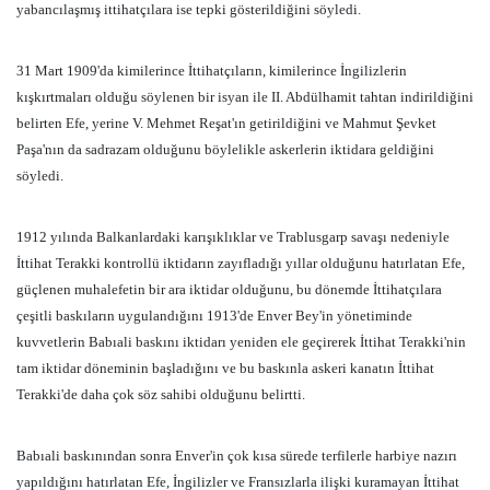
yabancılaşmış ittihatçılara ise tepki gösterildiğini söyledi.
31 Mart 1909'da kimilerince İttihatçıların, kimilerince İngilizlerin
kışkırtmaları olduğu söylenen bir isyan ile II. Abdülhamit tahtan indirildiğini
belirten Efe, yerine V. Mehmet Reşat'ın getirildiğini ve Mahmut Şevket
Paşa'nın da sadrazam olduğunu böylelikle askerlerin iktidara geldiğini
söyledi.
1912 yılında Balkanlardaki karışıklıklar ve Trablusgarp savaşı nedeniyle
İttihat Terakki kontrollü iktidarın zayıfladığı yıllar olduğunu hatırlatan Efe,
güçlenen muhalefetin bir ara iktidar olduğunu, bu dönemde İttihatçılara
çeşitli baskıların uygulandığını 1913'de Enver Bey'in yönetiminde
kuvvetlerin Babıali baskını iktidarı yeniden ele geçirerek İttihat Terakki'nin
tam iktidar döneminin başladığını ve bu baskınla askeri kanatın İttihat
Terakki'de daha çok söz sahibi olduğunu belirtti.
Babıali baskınından sonra Enver'in çok kısa sürede terfilerle harbiye nazırı
yapıldığını hatırlatan Efe, İngilizler ve Fransızlarla ilişki kuramayan İttihat