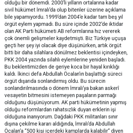
olduğu bir dönemdi. 2000’li yılların ortalarına kadar
sivil hükümet İmralı’da olup bitenler üzerine açıklama
bile yapamıyordu. 1999’dan 2004’e kadar tam beş yıl
örgüt eylem yapmadı. Bu süre içinde 2002’de iktidar
olan AK Parti hükümeti AB reformlarına hız vererek
çok önemli gelişmeler kaydetmişti. Biz Türkiye uçuşa
geçti her şey iyi olacak diye düşünürken, artık örgüt
bitti bir daha silahlara dönülmez beklentisi içindeyken,
PKK 2004 yazında silahlı eylemlerine yeniden başladı.
Bu beklentimizden de geriye koca bir hayal kırıklığı
kaldı. İkinci defa Abdullah Öcalan’ın başlattığı süreci
örgüt dışarıda sonlandırmış oldu. Bu sürecin
sonlandırılmasında o dönem İmralı’ya bakan askerî
vesayetin bitmesini istemeyen paşaların parmağı
olduğunu düşünüyorum. AK parti hükümetinin yapmış
olduğu reformlardan rahatsızlık duyan erklerin işi
olduğuna inanıyorum. Dağdaki PKK militanları sınır
dışına çekilme kararı aldığında, İmralı’da Abdullah
Öcalan’a “500 kişi içerdeki kamplarda kalabilir” diyen