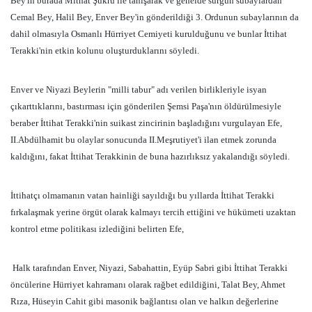
Bey'in burada Mithat Şükrü ile tanışarak ve genelde sürgün subaylardan
Cemal Bey, Halil Bey, Enver Bey'in gönderildiği 3. Ordunun subaylarının da
dahil olmasıyla Osmanlı Hürriyet Cemiyeti kurulduğunu ve bunlar İttihat
Terakki'nin etkin kolunu oluşturduklarını söyledi.
Enver ve Niyazi Beylerin "milli tabur" adı verilen birlikleriyle isyan
çıkarttıklarını, bastırması için gönderilen Şemsi Paşa'nın öldürülmesiyle
beraber İttihat Terakki'nin suikast zincirinin başladığını vurgulayan Efe,
II.Abdülhamit bu olaylar sonucunda II.Meşrutiyet'i ilan etmek zorunda
kaldığını, fakat İttihat Terakkinin de buna hazırlıksız yakalandığı söyledi.
İttihatçı olmamanın vatan hainliği sayıldığı bu yıllarda İttihat Terakki
fırkalaşmak yerine örgüt olarak kalmayı tercih ettiğini ve hükümeti uzaktan
kontrol etme politikası izlediğini belirten Efe,
Halk tarafından Enver, Niyazi, Sabahattin, Eyüp Sabri gibi İttihat Terakki
öncülerine Hürriyet kahramanı olarak rağbet edildiğini, Talat Bey, Ahmet
Rıza, Hüseyin Cahit gibi masonik bağlantısı olan ve halkın değerlerine