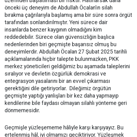
üzerinden başlatılması bir risktir. Hatırlarsak daha
önceki üç deneyim de Abdullah Öcalan’ın silah
bırakma çağrılarıyla başlamış ama bir süre sonra örgüt
tarafından sonlandırılmıştır. Yeni sürece dair
insanlarda benzer kaygının olmadığını kim
reddedebilir. Sürece olan güvensizliğin başlıca
nedenlerinden biri geçmişte başarısız olmuş bu
deneyimlerdir. Abdullah Öcalan 27 Şubat 2025 tarihli
açıklamalarında hiçbir talepte bulunmazken, PKK
merkez yöneticileri geldiğimiz bu aşamada taleplerini
sıralıyor ve devletin özgürlük demokrasi ve
entegrasyon yasalarını bir an evvel çıkarması
gerektiğini dile getiriyorlar. Dileğimiz örgütün
geçmişte yaptığı yanlışları bir kez daha yapmayıp
kendilerine bile faydası olmayan silahlı yönteme geri
dönmemesidir.
Geçmişle yüzleşememe hâliyle karşı karşıyayız. Bu
ertelenmiş hâl, iyi olmamızı geciktiriyor. Yüzleşmek