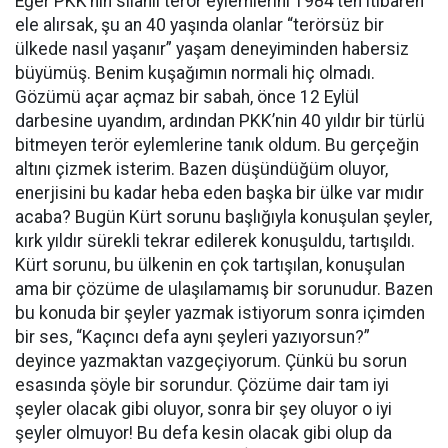
Eğer PKK’nin silahlı terör eylemlerini 1984’ten itibaren
ele alırsak, şu an 40 yaşında olanlar “terörsüz bir
ülkede nasıl yaşanır” yaşam deneyiminden habersiz
büyümüş. Benim kuşağımın normali hiç olmadı.
Gözümü açar açmaz bir sabah, önce 12 Eylül
darbesine uyandım, ardından PKK’nin 40 yıldır bir türlü
bitmeyen terör eylemlerine tanık oldum. Bu gerçeğin
altını çizmek isterim. Bazen düşündüğüm oluyor,
enerjisini bu kadar heba eden başka bir ülke var mıdır
acaba? Bugün Kürt sorunu başlığıyla konuşulan şeyler,
kırk yıldır sürekli tekrar edilerek konuşuldu, tartışıldı.
Kürt sorunu, bu ülkenin en çok tartışılan, konuşulan
ama bir çözüme de ulaşılamamış bir sorunudur. Bazen
bu konuda bir şeyler yazmak istiyorum sonra içimden
bir ses, “Kaçıncı defa aynı şeyleri yazıyorsun?”
deyince yazmaktan vazgeçiyorum. Çünkü bu sorun
esasında şöyle bir sorundur. Çözüme dair tam iyi
şeyler olacak gibi oluyor, sonra bir şey oluyor o iyi
şeyler olmuyor! Bu defa kesin olacak gibi olup da