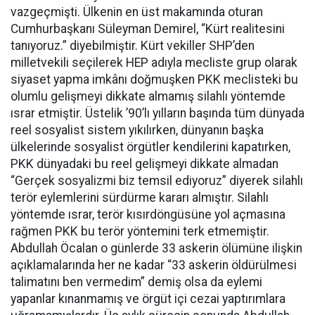
vazgeçmişti. Ülkenin en üst makamında oturan
Cumhurbaşkanı Süleyman Demirel, “Kürt realitesini
tanıyoruz.” diyebilmiştir. Kürt vekiller SHP’den
milletvekili seçilerek HEP adıyla mecliste grup olarak
siyaset yapma imkânı doğmuşken PKK meclisteki bu
olumlu gelişmeyi dikkate almamış silahlı yöntemde
ısrar etmiştir. Üstelik ’90’lı yılların başında tüm dünyada
reel sosyalist sistem yıkılırken, dünyanın başka
ülkelerinde sosyalist örgütler kendilerini kapatırken,
PKK dünyadaki bu reel gelişmeyi dikkate almadan
“Gerçek sosyalizmi biz temsil ediyoruz” diyerek silahlı
terör eylemlerini sürdürme kararı almıştır. Silahlı
yöntemde ısrar, terör kısırdöngüsüne yol açmasına
rağmen PKK bu terör yöntemini terk etmemiştir.
Abdullah Öcalan o günlerde 33 askerin ölümüne ilişkin
açıklamalarında her ne kadar “33 askerin öldürülmesi
talimatını ben vermedim” demiş olsa da eylemi
yapanlar kınanmamış ve örgüt içi cezai yaptırımlara