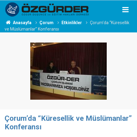
Anasayfa
Çorum
Etkinlikler
Çorum’da “Küresellik
ve Müslümanlar” Konferansı
Çorum’da “Küresellik ve Müslümanlar”
Konferansı