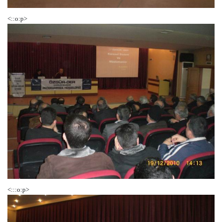
<::o:p>
<:::o:p>