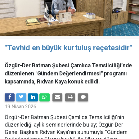
"Tevhid en büyük kurtuluş reçetesidir"
Özgür-Der Batman Şubesi Çamlıca Temsilciliği’nde
düzenlenen "Gündem Değerlendirmesi" programı
kapsamında, Rıdvan Kaya konuk edildi.
19 Nisan 2026
​Özgür-Der Batman Şubesi Çamlıca Temsilciliği'nin
düzenlediği aylık seminerlerinde bu ay; Özgür-Der
Genel Başkanı Rıdvan Kaya'nın sunumuyla ''Gündem