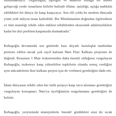
bulunmaktayız. Özgürlüğün, eşitliğin ve adaletin olduğu bir model
gelişeceği yerde insanların kitleler halinde ölüme, işsizliğe, açlığa mahkûm
edildikleri bir dünya ile karşı karşıyayız. Son elli yılda bu modern dünyada
yirmi yedi milyon insan katledildi. Biz Müslümanları doğrudan ilgilendiren
ve tüm insanlığı tehdit eden nükleer tehditlerden ekonomik adaletsizliklere
kadar bir dizi problem karşımızda durmaktadır."
Kırbaşoğlu devamında son günlerde bazı duyarlı kuruluşlar tarafından
protesto edilen ancak çok zayıf kalınan Nato Füze Kalkanı projesine de
değindi. Konunun 1 Mart tezkeresinden daha önemli olduğunu vurgulayan
Kırbaşoğlu, tezkereye karşı yükseltilen tepkilerin olumlu sonuç verdiğini
aynı mücadelenin füze kalkanı projesi için de verilmesi gerektiğini ifade etti.
İslam dünyasını tehdit eden her türlü projeye karşı tavır alınması gerektiğini
vurgulayan konuşmacı Nato'ya üyeliğimizin sorgulanması gerektiğini de
belirtti.
Kırbaşoğlu, yeryüzünde stratejistlerin 'önemli' gördükleri otuz iki sıcak