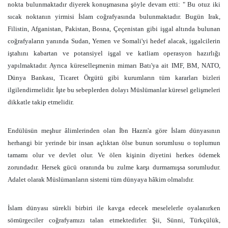
nokta bulunmaktadır diyerek konuşmasına şöyle devam etti: " Bu otuz iki
sıcak noktanın yirmisi İslam coğrafyasında bulunmaktadır. Bugün Irak,
Filistin, Afganistan, Pakistan, Bosna, Çeçenistan gibi işgal altında bulunan
coğrafyaların yanında Sudan, Yemen ve Somali'yi hedef alacak, işgalcilerin
iştahını kabartan ve potansiyel işgal ve katliam operasyon hazırlığı
yapılmaktadır. Ayrıca küreselleşmenin mimarı Batı'ya ait IMF, BM, NATO,
Dünya Bankası, Ticaret Örgütü gibi kurumların tüm kararları bizleri
ilgilendirmelidir. İşte bu sebeplerden dolayı Müslümanlar küresel gelişmeleri
dikkatle takip etmelidir.
Endülüsün meşhur âlimlerinden olan İbn Hazm'a göre İslam dünyasının
herhangi bir yerinde bir insan açlıktan ölse bunun sorumlusu o toplumun
tamamı olur ve devlet olur. Ve ölen kişinin diyetini herkes ödemek
zorundadır. Hersek gücü oranında bu zulme karşı durmamışsa sorumludur.
Adalet olarak Müslümanların sistemi tüm dünyaya hâkim olmalıdır.
İslam dünyası sürekli birbiri ile kavga edecek meselelerle oyalanırken
sömürgeciler coğrafyamızı talan etmektedirler. Şii, Sünni, Türkçülük,