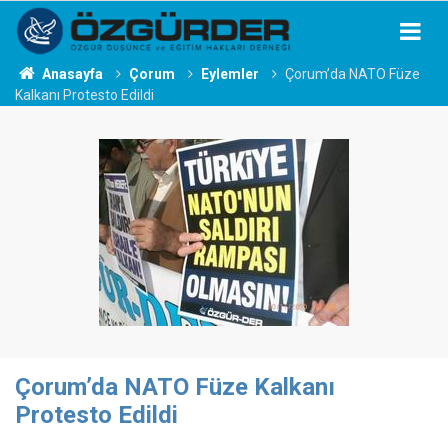
Anasayfa
Çorum
Eylemler
Çorum’da NATO Füze
Kalkanı Protesto Edildi
Çorum’da NATO Füze Kalkanı
Protesto Edildi