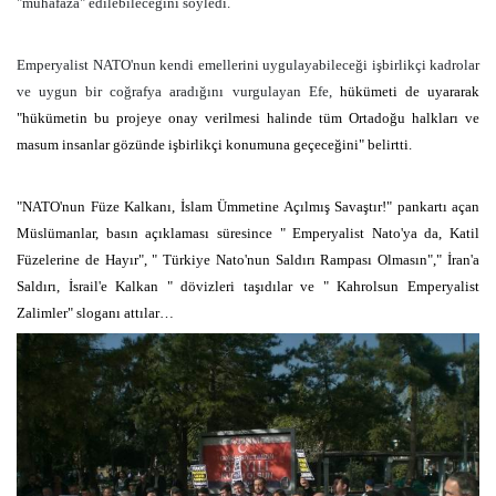
"muhafaza" edilebileceğini söyledi.
Emperyalist NATO'nun kendi emellerini uygulayabileceği işbirlikçi kadrolar
ve uygun bir coğrafya aradığını vurgulayan Efe,
hükümeti de uyararak
"hükümetin bu projeye onay verilmesi halinde tüm Ortadoğu halkları ve
masum insanlar gözünde işbirlikçi konumuna geçeceğini" belirtti.
"NATO'nun Füze Kalkanı, İslam Ümmetine Açılmış Savaştır!" pankartı açan
Müslümanlar, basın açıklaması süresince " Emperyalist Nato'ya da, Katil
Füzelerine de Hayır", " Türkiye Nato'nun Saldırı Rampası Olmasın"," İran'a
Saldırı, İsrail'e Kalkan " dövizleri taşıdılar ve " Kahrolsun Emperyalist
Zalimler" sloganı attılar…