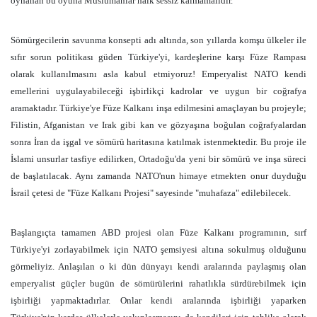
oynanan bu oyuna Müslümanlar halk sessiz kalmamalıdır.
Sömürgecilerin savunma konsepti adı altında, son yıllarda komşu ülkeler ile
sıfır sorun politikası güden Türkiye'yi, kardeşlerine karşı Füze Rampası
olarak kullanılmasını asla kabul etmiyoruz! Emperyalist NATO kendi
emellerini uygulayabileceği işbirlikçi kadrolar ve uygun bir coğrafya
aramaktadır. Türkiye'ye Füze Kalkanı inşa edilmesini amaçlayan bu projeyle;
Filistin, Afganistan ve Irak gibi kan ve gözyaşına boğulan coğrafyalardan
sonra İran da işgal ve sömürü haritasına katılmak istenmektedir. Bu proje ile
İslami unsurlar tasfiye edilirken, Ortadoğu'da yeni bir sömürü ve inşa süreci
de başlatılacak. Aynı zamanda NATO'nun himaye etmekten onur duyduğu
İsrail çetesi de "Füze Kalkanı Projesi" sayesinde "muhafaza" edilebilecek.
Başlangıçta tamamen ABD projesi olan Füze Kalkanı programının, sırf
Türkiye'yi zorlayabilmek için NATO şemsiyesi altına sokulmuş olduğunu
görmeliyiz. Anlaşılan o ki dün dünyayı kendi aralarında paylaşmış olan
emperyalist güçler bugün de sömürülerini rahatlıkla sürdürebilmek için
işbirliği yapmaktadırlar. Onlar kendi aralarında işbirliği yaparken