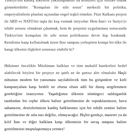
Türkiye'nin kardeş ülkelerle yakınlaşmasını da kendileri için tehlike olarak
görmektedirler. "Komşuları ile sıfır sorun" merkezli bir politika,
emperyalistlerin planları açısından engel teşkil etmekte. Füze Kalkanı projesi
ile ABD ve NATO bir taşla iki kuş vurmak istiyorlar: Hem İran'ı ve Suriye'yi
tehdit unsuru olmaktan çıkarmak, hem de projenin uygulanması sonucunda
Türkiye'nin komşuları ile sıfır sorun politikasını devre dışı bırakmak.
Kendisine karşı kullanılmak üzere füze rampası yerleştiren komşu bir ülke ile
hangi ülkenin ilişkileri sorunsuz olabilir ki?
Hükümet öncelikle Müslüman halkları ve tüm muhalif hareketleri hedef
alabilecek böylesi bir projeye ne şartlı ne de şartsız alet olmalıdır.
Haçlı
ruhunun modern bir yansıması sayılabilecek tüm bu girişimlere ve kirli
kampanyalara karşı bedeli ne olursa olsun adil bir duruş sergilenmesi
gerektiğine inanıyoruz. Yaşadığımız ülkenin sömürgeci saldırganlık
tarafından bir cephe ülkesi haline getirilmesine de topraklarımızın, hava
sahamızın, denizlerimizin kardeş halklarımız için bir tehdit zemini haline
getirilmesine de asla razı değiliz, olmayacağız. Hiçbir gerekçe, mazeret ya da
kılıf İran ve diğer halklara karşı ülkemizin bir savaş rampası haline
getirilmesini meşrulaştırmaya yetmez!