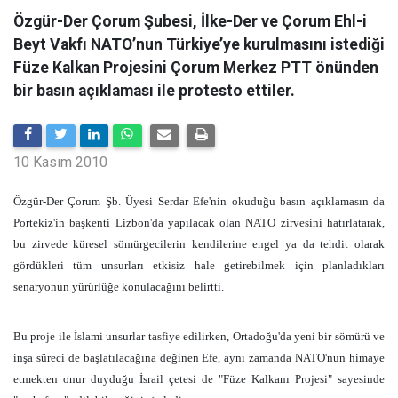
Özgür-Der Çorum Şubesi, İlke-Der ve Çorum Ehl-i
Beyt Vakfı NATO’nun Türkiye’ye kurulmasını istediği
Füze Kalkan Projesini Çorum Merkez PTT önünden
bir basın açıklaması ile protesto ettiler.
10 Kasım 2010
Özgür-Der Çorum Şb. Üyesi Serdar Efe'nin okuduğu basın açıklamasın da
Portekiz'in başkenti Lizbon'da yapılacak olan NATO zirvesini hatırlatarak,
bu zirvede küresel sömürgecilerin kendilerine engel ya da tehdit olarak
gördükleri tüm unsurları etkisiz hale getirebilmek için planladıkları
senaryonun yürürlüğe konulacağını belirtti.
Bu proje ile İslami unsurlar tasfiye edilirken, Ortadoğu'da yeni bir sömürü ve
inşa süreci de başlatılacağına değinen Efe, aynı zamanda NATO'nun himaye
etmekten onur duyduğu İsrail çetesi de "Füze Kalkanı Projesi" sayesinde