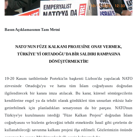
Basın Açıklamasının Tam Metni
NATO'NUN FÜZE KALKANI PROJESİNE ONAY VERMEK,
TÜRKİYE'Yİ ORTADOĞU'DA BİR SALDIRI RAMPASINA
DÖNÜŞTÜRMEKTİR!
19-20 Kasım tarihlerinde Portekiz'in başkenti Lizbon'da yapılacak NATO
zirvesinde Ortadoğu'yu ve hatta tüm İslam coğrafyasını doğrudan
ilgilendirecek bir karara imza atılacak. Bu karar, küresel sömürgecilerin
kendilerine engel ya da tehdit olarak gördükleri tüm unsurları etkisiz hale
getirebilmek için planladıkları senaryonun da bir parçası. NATO'nun
Türkiye'ye kurulmasını istediği "Füze Kalkan Projesi" doğrudan İslam
coğrafyasını ve bizlerin geleceğini tehdit etmektedir. İsrail gibi çetelerin de
kullanabileceği savunma kalkanı projesi ifşa edilmeli. Gözlerimizin önünde