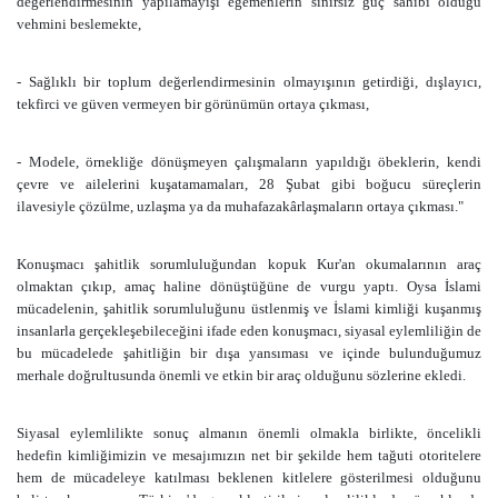
değerlendirmesinin yapılamayışı egemenlerin sınırsız güç sahibi olduğu
vehmini beslemekte,
- Sağlıklı bir toplum değerlendirmesinin olmayışının getirdiği, dışlayıcı,
tekfirci ve güven vermeyen bir görünümün ortaya çıkması,
- Modele, örnekliğe dönüşmeyen çalışmaların yapıldığı öbeklerin, kendi
çevre ve ailelerini kuşatamamaları, 28 Şubat gibi boğucu süreçlerin
ilavesiyle çözülme, uzlaşma ya da muhafazakârlaşmaların ortaya çıkması."
Konuşmacı şahitlik sorumluluğundan kopuk Kur'an okumalarının araç
olmaktan çıkıp, amaç haline dönüştüğüne de vurgu yaptı. Oysa İslami
mücadelenin, şahitlik sorumluluğunu üstlenmiş ve İslami kimliği kuşanmış
insanlarla gerçekleşebileceğini ifade eden konuşmacı, siyasal eylemliliğin de
bu mücadelede şahitliğin bir dışa yansıması ve içinde bulunduğumuz
merhale doğrultusunda önemli ve etkin bir araç olduğunu sözlerine ekledi.
Siyasal eylemlilikte sonuç almanın önemli olmakla birlikte, öncelikli
hedefin kimliğimizin ve mesajımızın net bir şekilde hem tağuti otoritelere
hem de mücadeleye katılması beklenen kitlelere gösterilmesi olduğunu