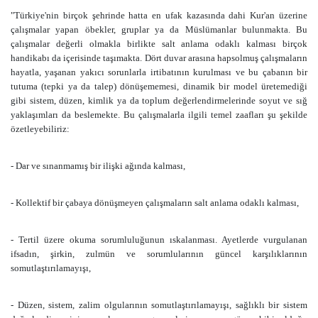
"Türkiye'nin birçok şehrinde hatta en ufak kazasında dahi Kur'an üzerine
çalışmalar yapan öbekler, gruplar ya da Müslümanlar bulunmakta. Bu
çalışmalar değerli olmakla birlikte salt anlama odaklı kalması birçok
handikabı da içerisinde taşımakta. Dört duvar arasına hapsolmuş çalışmaların
hayatla, yaşanan yakıcı sorunlarla irtibatının kurulması ve bu çabanın bir
tutuma (tepki ya da talep) dönüşememesi, dinamik bir model üretemediği
gibi sistem, düzen, kimlik ya da toplum değerlendirmelerinde soyut ve sığ
yaklaşımları da beslemekte. Bu çalışmalarla ilgili temel zaafları şu şekilde
özetleyebiliriz:
- Dar ve sınanmamış bir ilişki ağında kalması,
- Kollektif bir çabaya dönüşmeyen çalışmaların salt anlama odaklı kalması,
- Tertil üzere okuma sorumluluğunun ıskalanması. Ayetlerde vurgulanan
ifsadın, şirkin, zulmün ve sorumlularının güncel karşılıklarının
somutlaştırılamayışı,
- Düzen, sistem, zalim olgularının somutlaştırılamayışı, sağlıklı bir sistem