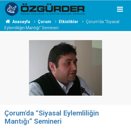
Anasayfa
Çorum
Etkinlikler
Çorum'da “Siyasal
Eylemliliğin Mantığı” Semineri
Çorum'da “Siyasal Eylemliliğin
Mantığı” Semineri