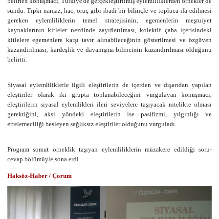
belirten konuşmacı, Türkiye'de gerçekleştirilmiş eylemliliklerden örnekler de
sundu. Tıpkı namaz, hac, oruç gibi ibadi bir bilinçle ve topluca ifa edilmesi
gereken eylemliliklerin temel stratejisinin; egemenlerin meşruiyet
kaynaklarının kitleler nezdinde zayıflatılması, kolektif çaba içerisindeki
kitlelere egemenlere karşı tavır alınabileceğinin gösterilmesi ve özgüven
kazandırılması, kardeşlik ve dayanışma bilincinin kazandırılması olduğunu
belirtti.
Siyasal eylemliliklerle ilgili eleştirilerin de içerden ve dışarıdan yapılan
eleştiriler olarak iki grupta toplanabileceğini vurgulayan konuşmacı,
eleştirilerin siyasal eylemlikleri ileri seviyelere taşıyacak nitelikte olması
gerektiğini, aksi yöndeki eleştirilerin ise pasifizmi, yılgınlığı ve
ertelemeciliği besleyen sağlıksız eleştiriler olduğunu vurguladı.
Program somut örneklik taşıyan eylemliliklerin müzakere edildiği soru-
cevap bölümüyle sona erdi.
Haksöz-Haber / Çorum