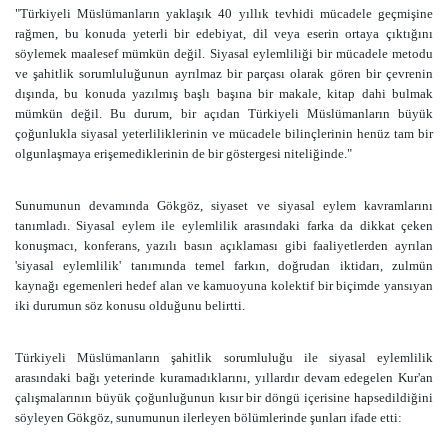
"Türkiyeli Müslümanların yaklaşık 40 yıllık tevhidi mücadele geçmişine
rağmen, bu konuda yeterli bir edebiyat, dil veya eserin ortaya çıktığını
söylemek maalesef mümkün değil. Siyasal eylemliliği bir mücadele metodu
ve şahitlik sorumluluğunun ayrılmaz bir parçası olarak gören bir çevrenin
dışında, bu konuda yazılmış başlı başına bir makale, kitap dahi bulmak
mümkün değil. Bu durum, bir açıdan Türkiyeli Müslümanların büyük
çoğunlukla siyasal yeterliliklerinin ve mücadele bilinçlerinin henüz tam bir
olgunlaşmaya erişemediklerinin de bir göstergesi niteliğinde."
Sunumunun devamında Gökgöz, siyaset ve siyasal eylem kavramlarını
tanımladı. Siyasal eylem ile eylemlilik arasındaki farka da dikkat çeken
konuşmacı, konferans, yazılı basın açıklaması gibi faaliyetlerden ayrılan
'siyasal eylemlilik' tanımında temel farkın, doğrudan iktidarı, zulmün
kaynağı egemenleri hedef alan ve kamuoyuna kolektif bir biçimde yansıyan
iki durumun söz konusu olduğunu belirtti.
Türkiyeli Müslümanların şahitlik sorumluluğu ile siyasal eylemlilik
arasındaki bağı yeterinde kuramadıklarını, yıllardır devam edegelen Kur'an
çalışmalarının büyük çoğunluğunun kısır bir döngü içerisine hapsedildiğini
söyleyen Gökgöz, sunumunun ilerleyen bölümlerinde şunları ifade etti: