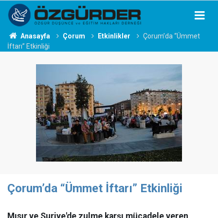
Anasayfa
Çorum
Etkinlikler
Çorum’da “Ümmet
İftarı” Etkinliği
Çorum’da “Ümmet İftarı” Etkinliği
Mısır ve Suriye'de zulme karşı mücadele veren