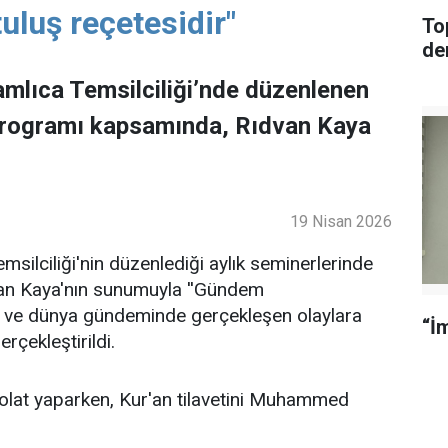
uluş reçetesidir"
To
de
mlıca Temsilciliği’nde düzenlenen
programı kapsamında, Rıdvan Kaya
19 Nisan 2026
ilciliği'nin düzenlediği aylık seminerlerinde
an Kaya'nın sunumuyla ''Gündem
lke ve dünya gündeminde gerçekleşen olaylara
“İm
rçekleştirildi.
lat yaparken, Kur'an tilavetini Muhammed