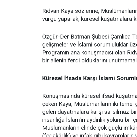
Rıdvan Kaya sözlerine, Müslümanların 
vurgu yaparak, küresel kuşatmalara kar
Özgür-Der Batman Şubesi Çamlıca Temsi
gelişmeler ve İslami sorumluluklar üz
Programın ana konuşmacısı olan Rıdv
bir ailenin ferdi olduklarını unutmamalar
Küresel İfsada Karşı İslami Soruml
Konuşmasında küresel ifsad kuşatmasın
çeken Kaya, Müslümanların iki temel gö
gelen dayatmalara karşı sarsılmaz bir 
insanlığa İslam'ın aydınlık yolunu bir 
Müslümanların elinde çok güçlü imkânl
(fedakârlık) ve infak gibi kavramların 