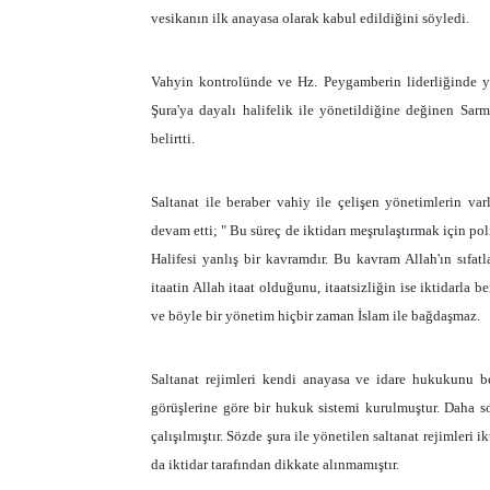
vesikanın ilk anayasa olarak kabul edildiğini söyledi.
Vahyin kontrolünde ve Hz. Peygamberin liderliğinde y
Şura'ya dayalı halifelik ile yönetildiğine değinen S
belirtti.
Saltanat ile beraber vahiy ile çelişen yönetimlerin v
devam etti; " Bu süreç de iktidarı meşrulaştırmak için poli
Halifesi yanlış bir kavramdır. Bu kavram Allah'ın sıfatla
itaatin Allah itaat olduğunu, itaatsizliğin ise iktidarla 
ve böyle bir yönetim hiçbir zaman İslam ile bağdaşmaz.
Saltanat rejimleri kendi anayasa ve idare hukukunu b
görüşlerine göre bir hukuk sistemi kurulmuştur. Daha s
çalışılmıştır. Sözde şura ile yönetilen saltanat rejimleri
da iktidar tarafından dikkate alınmamıştır.