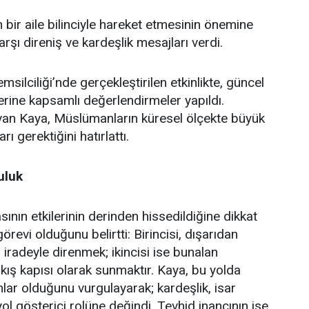
bir aile bilinciyle hareket etmesinin önemine
şı direniş ve kardeşlik mesajları verdi.
lciliği’nde gerçekleştirilen etkinlikte, güncel
erine kapsamlı değerlendirmeler yapıldı.
an Kaya, Müslümanların küresel ölçekte büyük
ı gerektiğini hatırlattı.
uluk
ın etkilerinin derinden hissedildiğine dikkat
revi olduğunu belirtti: Birincisi, dışarıdan
iradeyle direnmek; ikincisi ise bunalan
çıkış kapısı olarak sunmaktır. Kaya, bu yolda
ar olduğunu vurgulayarak; kardeşlik, isar
yol gösterici rolüne değindi. Tevhid inancının ise