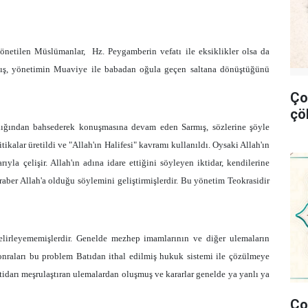
önetilen Müslümanlar,
Hz. Peygamberin vefatı ile eksiklikler olsa da
armış, yönetimin Muaviye ile babadan oğula geçen saltana dönüştüğünü
Ço
çö
arlığından bahsederek konuşmasına devam eden Sarmış, sözlerine şöyle
tikalar üretildi ve "Allah'ın Halifesi" kavramı kullanıldı. Oysaki Allah'ın
rıyla çelişir. Allah'ın adına idare ettiğini söyleyen iktidar, kendilerine
beraber Allah'a olduğu söylemini geliştirmişlerdir. Bu yönetim Teokrasidir
elirleyememişlerdir. Genelde mezhep imamlarının ve diğer ulemaların
onraları bu problem Batıdan ithal edilmiş hukuk sistemi ile çözülmeye
 iktidarı meşrulaştıran ulemalardan oluşmuş ve kararlar genelde ya yanlı ya
Ço