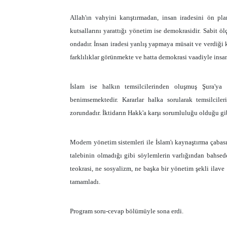
Allah'ın vahyini karıştırmadan, insan iradesini ön pla
kutsallarını yarattığı yönetim ise demokrasidir. Sabit 
ondadır. İnsan iradesi yanlış yapmaya müsait ve verdiği 
farklılıklar görünmekte ve hatta demokrasi vaadiyle insan
İslam ise halkın temsilcilerinden oluşmuş Şura'ya 
benimsemektedir. Kararlar halka sorularak temsilciler
zorundadır. İktidarın Hakk'a karşı sorumluluğu olduğu gib
Modern yönetim sistemleri ile İslam'ı kaynaştırma çabası i
talebinin olmadığı gibi söylemlerin varlığından bahse
teokrasi, ne sosyalizm, ne başka bir yönetim şekli ilave
tamamladı.
Program soru-cevap bölümüyle sona erdi.