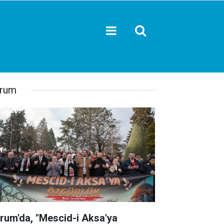
rum
rum'da, "Mescid-i Aksa'ya