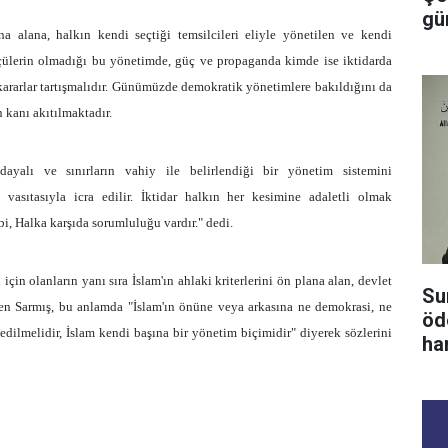
gü
na alana, halkın kendi seçtiği temsilcileri eliyle yönetilen ve kendi
ölçülerin olmadığı bu yönetimde, güç ve propaganda kimde ise iktidarda
kararlar tartışmalıdır. Günümüzde demokratik yönetimlere bakıldığını da
 kanı akıtılmaktadır.
dayalı ve sınırların vahiy ile belirlendiği bir yönetim sistemini
i vasıtasıyla icra edilir. İktidar halkın her kesimine adaletli olmak
i, Halka karşıda sorumluluğu vardır." dedi.
çin olanların yanı sıra İslam'ın ahlaki kriterlerini ön plana alan, devlet
Su
den Sarmış, bu anlamda "İslam'ın önüne veya arkasına ne demokrasi, ne
öd
 edilmelidir, İslam kendi başına bir yönetim biçimidir" diyerek sözlerini
ha