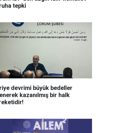
ruha tepki
riye devrimi büyük bedeller
enerek kazanılmış bir halk
reketidir!