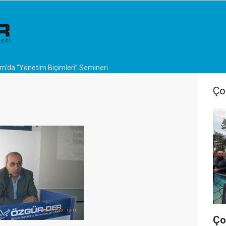
m’da “Yönetim Biçimleri” Semineri
Ço
Ço