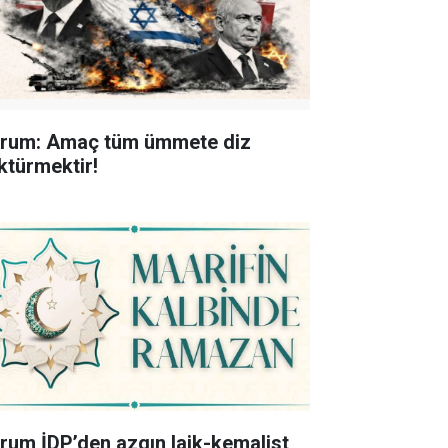
rum: Amaç tüm ümmete diz
ktürmektir!
rum İDP’den azgın laik-kemalist