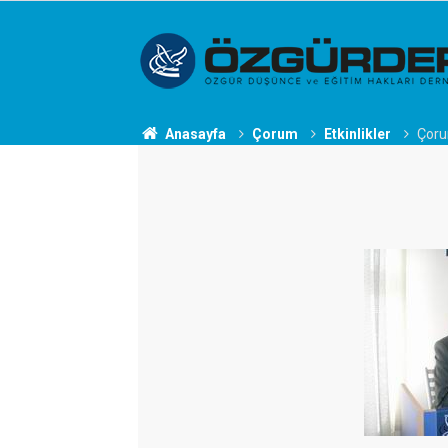
Anasayfa
Çorum
Etkinlikler
Çoru