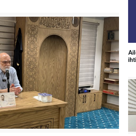
Ai
ih