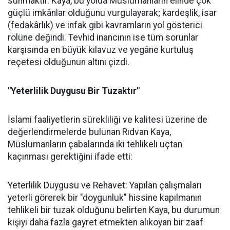
sunmaktır. Kaya, bu yolda Müslümanların elinde çok
güçlü imkânlar olduğunu vurgulayarak; kardeşlik, isar
(fedakârlık) ve infak gibi kavramların yol gösterici
rolüne değindi. Tevhid inancının ise tüm sorunlar
karşısında en büyük kılavuz ve yegâne kurtuluş
reçetesi olduğunun altını çizdi.
"Yeterlilik Duygusu Bir Tuzaktır"
İslami faaliyetlerin sürekliliği ve kalitesi üzerine de
değerlendirmelerde bulunan Rıdvan Kaya,
Müslümanların çabalarında iki tehlikeli uçtan
kaçınması gerektiğini ifade etti:
Yeterlilik Duygusu ve Rehavet: Yapılan çalışmaları
yeterli görerek bir "doygunluk" hissine kapılmanın
tehlikeli bir tuzak olduğunu belirten Kaya, bu durumun
kişiyi daha fazla gayret etmekten alıkoyan bir zaaf