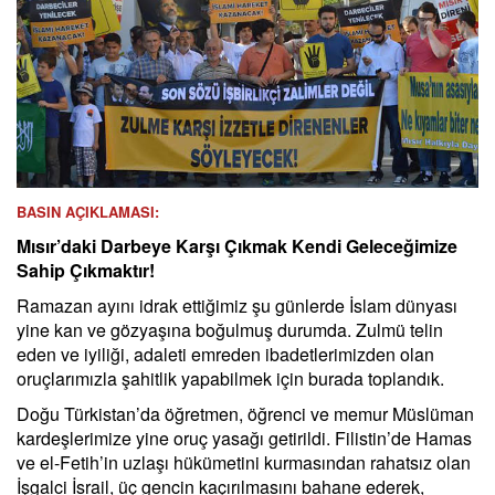
BASIN AÇIKLAMASI:
Mısır’daki Darbeye Karşı Çıkmak Kendi Geleceğimize
Sahip Çıkmaktır!
Ramazan ayını idrak ettiğimiz şu günlerde İslam dünyası
yine kan ve gözyaşına boğulmuş durumda. Zulmü telin
eden ve iyiliği, adaleti emreden ibadetlerimizden olan
oruçlarımızla şahitlik yapabilmek için burada toplandık.
Doğu Türkistan’da öğretmen, öğrenci ve memur Müslüman
kardeşlerimize yine oruç yasağı getirildi. Filistin’de Hamas
ve el-Fetih’in uzlaşı hükümetini kurmasından rahatsız olan
İşgalci İsrail, üç gencin kaçırılmasını bahane ederek,