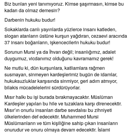
Biz bunları yeni tanımıyoruz. Kimse şaşırmasın, kimse bu
kadarı da olmaz demesin?
Darbenin hukuku budur!
Sokaklarda canlı yayınlarda yüzlerce insanı katleden,
slogan atanların üstüne kurşun yağdıran, cezaevi aracında
37 insanı boğanların, işkencecilerin hukuku budur!
Sorunun Mursi ya da İhvan değil; insanlığımız, adalet
duygumuz, vicdanımız olduğunu kavramamız gerek!
Ne mutlu ki, dün kurşunlara, katliamlara rağmen
susmayan, sinmeyen kardeşlerimiz bugün de idamlar,
hukuksuzluklar karşısında sinmiyor, geri adım atmıyor,
bilakis mücadelelerini sürdürüyorlar.
Mısır halkı bu işi burada bırakmayacaktır. Müslüman
Kardeşler yapılan bu hile ve tuzaklara karşı direnecektir.
Mısır’ın onurlu insanları darbe sevdalısı bu zihniyeti
ülkelerinden def edecektir. Muhammed Mursi
Müslümanların ve tüm kişiliğine sahip çıkan insanların
onurudur ve onuru olmaya devam edecektir. İslami