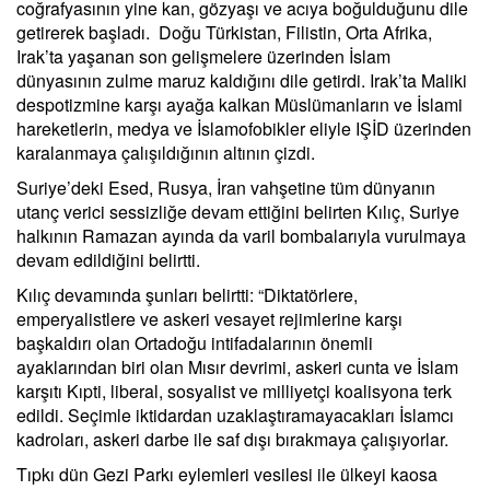
coğrafyasının yine kan, gözyaşı ve acıya boğulduğunu dile
getirerek başladı. Doğu Türkistan, Filistin, Orta Afrika,
Irak’ta yaşanan son gelişmelere üzerinden İslam
dünyasının zulme maruz kaldığını dile getirdi. Irak’ta Maliki
despotizmine karşı ayağa kalkan Müslümanların ve İslami
hareketlerin, medya ve İslamofobikler eliyle IŞİD üzerinden
karalanmaya çalışıldığının altının çizdi.
Suriye’deki Esed, Rusya, İran vahşetine tüm dünyanın
utanç verici sessizliğe devam ettiğini belirten Kılıç, Suriye
halkının Ramazan ayında da varil bombalarıyla vurulmaya
devam edildiğini belirtti.
Kılıç devamında şunları belirtti: “Diktatörlere,
emperyalistlere ve askeri vesayet rejimlerine karşı
başkaldırı olan Ortadoğu intifadalarının önemli
ayaklarından biri olan Mısır devrimi, askeri cunta ve İslam
karşıtı Kıpti, liberal, sosyalist ve milliyetçi koalisyona terk
edildi. Seçimle iktidardan uzaklaştıramayacakları İslamcı
kadroları, askeri darbe ile saf dışı bırakmaya çalışıyorlar.
Tıpkı dün Gezi Parkı eylemleri vesilesi ile ülkeyi kaosa