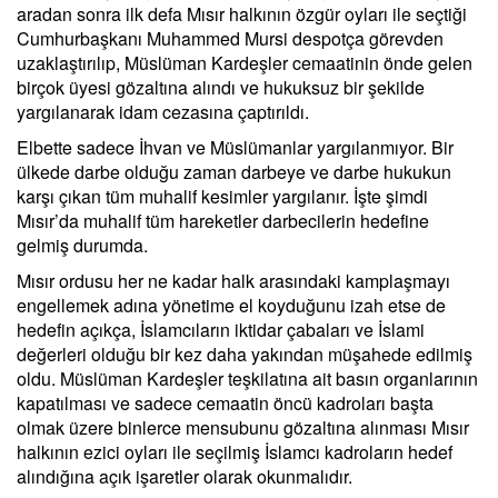
aradan sonra ilk defa Mısır halkının özgür oyları ile seçtiği
Cumhurbaşkanı Muhammed Mursi despotça görevden
uzaklaştırılıp, Müslüman Kardeşler cemaatinin önde gelen
birçok üyesi gözaltına alındı ve hukuksuz bir şekilde
yargılanarak idam cezasına çaptırıldı.
Elbette sadece İhvan ve Müslümanlar yargılanmıyor. Bir
ülkede darbe olduğu zaman darbeye ve darbe hukukun
karşı çıkan tüm muhalif kesimler yargılanır. İşte şimdi
Mısır’da muhalif tüm hareketler darbecilerin hedefine
gelmiş durumda.
Mısır ordusu her ne kadar halk arasındaki kamplaşmayı
engellemek adına yönetime el koyduğunu izah etse de
hedefin açıkça, İslamcıların iktidar çabaları ve İslami
değerleri olduğu bir kez daha yakından müşahede edilmiş
oldu. Müslüman Kardeşler teşkilatına ait basın organlarının
kapatılması ve sadece cemaatin öncü kadroları başta
olmak üzere binlerce mensubunu gözaltına alınması Mısır
halkının ezici oyları ile seçilmiş İslamcı kadroların hedef
alındığına açık işaretler olarak okunmalıdır.