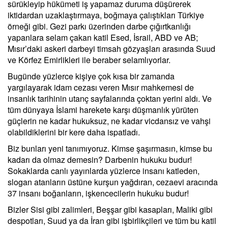
sürükleyip hükümeti iş yapamaz duruma düşürerek
iktidardan uzaklaştırmaya, boğmaya çalıştıkları Türkiye
örneği gibi. Gezi parkı üzerinden darbe çığırtkanlığı
yapanlara selam çakan katil Esed, İsrail, ABD ve AB;
Mısır’daki askeri darbeyi timsah gözyaşları arasında Suud
ve Körfez Emirlikleri ile beraber selamlıyorlar.
Bugünde yüzlerce kişiye çok kısa bir zamanda
yargılayarak idam cezası veren Mısır mahkemesi de
insanlık tarihinin utanç sayfalarında çoktan yerini aldı. Ve
tüm dünyaya İslami harekete karşı düşmanlık yürüten
güçlerin ne kadar hukuksuz, ne kadar vicdansız ve vahşi
olabildiklerini bir kere daha ispatladı.
Biz bunları yeni tanımıyoruz. Kimse şaşırmasın, kimse bu
kadarı da olmaz demesin? Darbenin hukuku budur!
Sokaklarda canlı yayınlarda yüzlerce insanı katleden,
slogan atanların üstüne kurşun yağdıran, cezaevi aracında
37 insanı boğanların, işkencecilerin hukuku budur!
Bizler Sisi gibi zalimleri, Beşşar gibi kasapları, Maliki gibi
despotları, Suud ya da İran gibi işbirlikçileri ve tüm bu katil