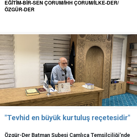
EĞİTİM-BİR-SEN ÇORUM/İHH ÇORUM/İLKE-DER/
ÖZGÜR-DER
"Tevhid en büyük kurtuluş reçetesidir"
Özgür-Der Batman Şubesi Çamlıca Temsilciliği’nde