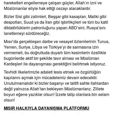
hareketleri engellemeye çalışan güçler, Allah’ın izni ve
Müslümanlar eliyle hak ettiği cezayı alacaklardır.
Bizler Sisi gibi zalimleri, Beşşar gibi kasapları, Maliki gibi
despotları, Suud ya da İran gibi işbirlikçileri ve tüm bu katil
diktatörlüklerin patronluğunu yapan ABD’sini, Rusya’sını
lanetlemeyi sürdüreceğiz.
Mısır’da gerçekleşen darbe ve vesayet özlemlerinin Tunus,
Yemen, Suriye, Libya ve Türkiye’yi de sarmasına izin
vermemeli, bu doğrultuda duyarlı tüm kesimlerin özellikle
bugünlerde aktif bir şekilde tavır alması ve Müslüman
Kardeşleri ile dayanışması gerektiğini belirtmek istiyoruz.
Tevhidi ilkelerimizle adaleti tesis etmek ve özgürlüğün
kapılarını açmak için mücadelemiz devam edecektir.
Unutulmamalıdır ki bizler başarıyı ve taltifi sahte ilahlardan
değil yalnızca Allah’tan bekleyen Müslümanlarız. Zillete
boyun eğene yazıklar olsun! İzzete talip olanlara bin selam
olsun!
MISIR HALKIYLA DAYANIŞMA PLATFORMU