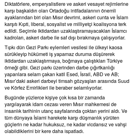
Diktatörlere, emperyalistlere ve askeri vesayet rejimlerine
karşı başkaldırı olan Ortadoğu intifadalarının önemli
ayaklarından biri olan Mısır devrimi, askeri cunta ve İslam
karşıtı Kıpti, liberal, sosyalist ve milliyetçi koalisyona terk
edildi. Seçimle iktidardan uzaklaştıramayacakları İslamcı
kadroları, askeri darbe ile saf dışı bırakmaya çalışıyorlar.
Tıpkı dün Gezi Parkı eylemleri vesilesi ile ülkeyi kaosa
sürükleyip hükümeti iş yapamaz duruma düşürerek
iktidardan uzaklaştırmaya, boğmaya çalıştıkları Türkiye
örneği gibi. Gezi parkı üzerinden darbe çığırtkanlığı
yapanlara selam çakan katil Esed, İsrail, ABD ve AB;
Mısır’daki askeri darbeyi timsah gözyaşları arasında Suud
ve Körfez Emirlikleri ile beraber selamlıyorlar.
Bugünde yüzlerce kişiye çok kısa bir zamanda
yargılayarak idam cezası veren Mısır mahkemesi de
insanlık tarihinin utanç sayfalarında çoktan yerini aldı. Ve
tüm dünyaya İslami harekete karşı düşmanlık yürüten
güçlerin ne kadar hukuksuz, ne kadar vicdansız ve vahşi
olabildiklerini bir kere daha ispatladı.