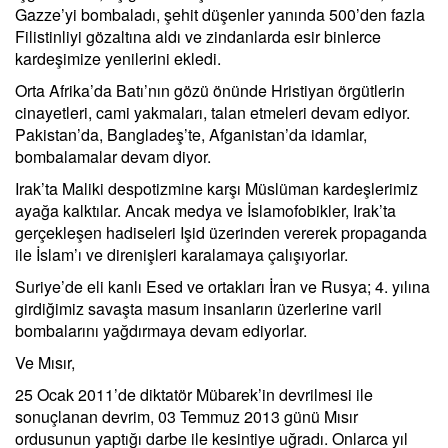
Gazze’yi bombaladı, şehit düşenler yanında 500’den fazla
Filistinliyi gözaltına aldı ve zindanlarda esir binlerce
kardeşimize yenilerini ekledi.
Orta Afrika’da Batı’nın gözü önünde Hristiyan örgütlerin
cinayetleri, cami yakmaları, talan etmeleri devam ediyor.
Pakistan’da, Bangladeş’te, Afganistan’da idamlar,
bombalamalar devam diyor.
Irak’ta Maliki despotizmine karşı Müslüman kardeşlerimiz
ayağa kalktılar. Ancak medya ve İslamofobikler, Irak’ta
gerçekleşen hadiseleri Işid üzerinden vererek propaganda
ile İslam’ı ve direnişleri karalamaya çalışıyorlar.
Suriye’de eli kanlı Esed ve ortakları İran ve Rusya; 4. yılına
girdiğimiz savaşta masum insanların üzerlerine varil
bombalarını yağdırmaya devam ediyorlar.
Ve Mısır,
25 Ocak 2011’de diktatör Mübarek’in devrilmesi ile
sonuçlanan devrim, 03 Temmuz 2013 günü Mısır
ordusunun yaptığı darbe ile kesintiye uğradı. Onlarca yıl