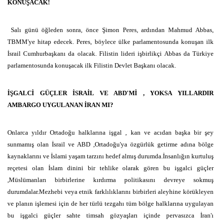
KONUŞACAK!
Salı günü öğleden sonra, önce Şimon Peres, ardından Mahmud Abbas,
TBMM'ye hitap edecek. Peres, böylece ülke parlamentosunda konuşan ilk
İsrail Cumhurbaşkanı da olacak. Filistin lideri işbirlikçi Abbas da Türkiye
parlamentosunda konuşacak ilk Filistin Devlet Başkanı olacak.
İŞGALCİ GÜÇLER İSRAİL VE ABD'Mİ , YOKSA YILLARDIR
AMBARGO UYGULANAN İRAN MI?
Onlarca yıldır Ortadoğu halklarına işgal , kan ve acıdan başka bir şey
sunmamış olan İsrail ve ABD ,Ortadoğu'ya özgürlük getirme adına bölge
kaynaklarını ve İslami yaşam tarzını hedef almış durumda.İnsanlığın kurtuluş
reçetesi olan İslam dinini bir tehlike olarak gören bu işgalci güçler
,Müslümanları birbirlerine kırdırma politikasını devreye sokmuş
durumdalar.Mezhebi veya etnik farklılıklarını birbirleri aleyhine körükleyen
ve planın işlemesi için de her türlü tezgahı tüm bölge halklarına uygulayan
bu işgalci güçler sahte timsah gözyaşları içinde pervasızca İran'ı