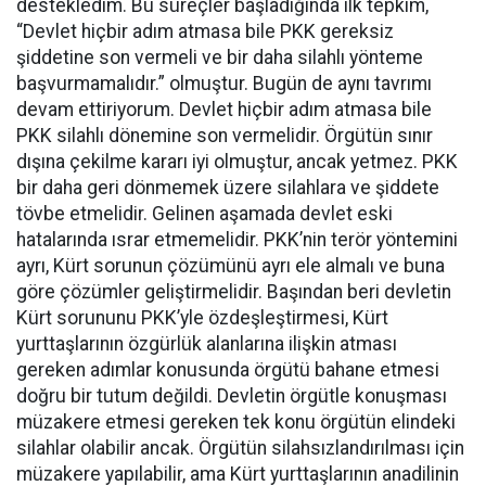
destekledim. Bu süreçler başladığında ilk tepkim,
“Devlet hiçbir adım atmasa bile PKK gereksiz
şiddetine son vermeli ve bir daha silahlı yönteme
başvurmamalıdır.” olmuştur. Bugün de aynı tavrımı
devam ettiriyorum. Devlet hiçbir adım atmasa bile
PKK silahlı dönemine son vermelidir. Örgütün sınır
dışına çekilme kararı iyi olmuştur, ancak yetmez. PKK
bir daha geri dönmemek üzere silahlara ve şiddete
tövbe etmelidir. Gelinen aşamada devlet eski
hatalarında ısrar etmemelidir. PKK’nin terör yöntemini
ayrı, Kürt sorunun çözümünü ayrı ele almalı ve buna
göre çözümler geliştirmelidir. Başından beri devletin
Kürt sorununu PKK’yle özdeşleştirmesi, Kürt
yurttaşlarının özgürlük alanlarına ilişkin atması
gereken adımlar konusunda örgütü bahane etmesi
doğru bir tutum değildi. Devletin örgütle konuşması
müzakere etmesi gereken tek konu örgütün elindeki
silahlar olabilir ancak. Örgütün silahsızlandırılması için
müzakere yapılabilir, ama Kürt yurttaşlarının anadilinin