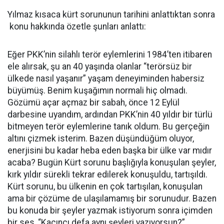
Yılmaz kısaca kürt sorununun tarihini anlattıktan sonra
konu hakkında özetle şunları anlattı:
Eğer PKK’nin silahlı terör eylemlerini 1984’ten itibaren
ele alırsak, şu an 40 yaşında olanlar “terörsüz bir
ülkede nasıl yaşanır” yaşam deneyiminden habersiz
büyümüş. Benim kuşağımın normali hiç olmadı.
Gözümü açar açmaz bir sabah, önce 12 Eylül
darbesine uyandım, ardından PKK’nin 40 yıldır bir türlü
bitmeyen terör eylemlerine tanık oldum. Bu gerçeğin
altını çizmek isterim. Bazen düşündüğüm oluyor,
enerjisini bu kadar heba eden başka bir ülke var mıdır
acaba? Bugün Kürt sorunu başlığıyla konuşulan şeyler,
kırk yıldır sürekli tekrar edilerek konuşuldu, tartışıldı.
Kürt sorunu, bu ülkenin en çok tartışılan, konuşulan
ama bir çözüme de ulaşılamamış bir sorunudur. Bazen
bu konuda bir şeyler yazmak istiyorum sonra içimden
bir ses, “Kaçıncı defa aynı şeyleri yazıyorsun?”