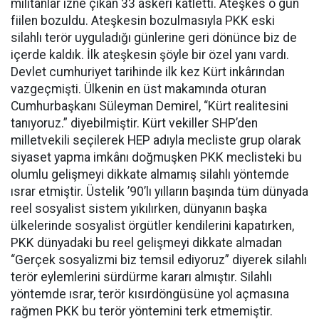
militanlar izne çıkan 33 askeri katletti. Ateşkes o gün
fiilen bozuldu. Ateşkesin bozulmasıyla PKK eski
silahlı terör uyguladığı günlerine geri dönünce biz de
içerde kaldık. İlk ateşkesin şöyle bir özel yanı vardı.
Devlet cumhuriyet tarihinde ilk kez Kürt inkârından
vazgeçmişti. Ülkenin en üst makamında oturan
Cumhurbaşkanı Süleyman Demirel, “Kürt realitesini
tanıyoruz.” diyebilmiştir. Kürt vekiller SHP’den
milletvekili seçilerek HEP adıyla mecliste grup olarak
siyaset yapma imkânı doğmuşken PKK meclisteki bu
olumlu gelişmeyi dikkate almamış silahlı yöntemde
ısrar etmiştir. Üstelik ’90’lı yılların başında tüm dünyada
reel sosyalist sistem yıkılırken, dünyanın başka
ülkelerinde sosyalist örgütler kendilerini kapatırken,
PKK dünyadaki bu reel gelişmeyi dikkate almadan
“Gerçek sosyalizmi biz temsil ediyoruz” diyerek silahlı
terör eylemlerini sürdürme kararı almıştır. Silahlı
yöntemde ısrar, terör kısırdöngüsüne yol açmasına
rağmen PKK bu terör yöntemini terk etmemiştir.