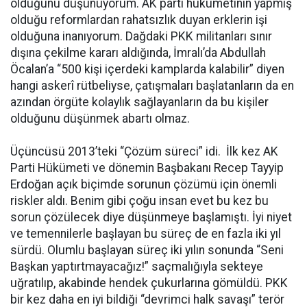
olduğunu düşünüyorum. AK parti hükümetinin yapmış
olduğu reformlardan rahatsızlık duyan erklerin işi
olduğuna inanıyorum. Dağdaki PKK militanları sınır
dışına çekilme kararı aldığında, İmralı’da Abdullah
Öcalan’a “500 kişi içerdeki kamplarda kalabilir” diyen
hangi askerî rütbeliyse, çatışmaları başlatanların da en
azından örgüte kolaylık sağlayanların da bu kişiler
olduğunu düşünmek abartı olmaz.
Üçüncüsü 2013’teki “Çözüm süreci” idi. İlk kez AK
Parti Hükümeti ve dönemin Başbakanı Recep Tayyip
Erdoğan açık biçimde sorunun çözümü için önemli
riskler aldı. Benim gibi çoğu insan evet bu kez bu
sorun çözülecek diye düşünmeye başlamıştı. İyi niyet
ve temennilerle başlayan bu süreç de en fazla iki yıl
sürdü. Olumlu başlayan süreç iki yılın sonunda “Seni
Başkan yaptırtmayacağız!” saçmalığıyla sekteye
uğratılıp, akabinde hendek çukurlarına gömüldü. PKK
bir kez daha en iyi bildiği “devrimci halk savaşı” terör