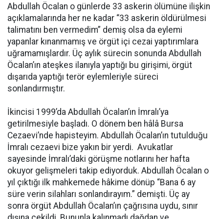
Abdullah Öcalan o günlerde 33 askerin ölümüne ilişkin
açıklamalarında her ne kadar “33 askerin öldürülmesi
talimatını ben vermedim” demiş olsa da eylemi
yapanlar kınanmamış ve örgüt içi cezai yaptırımlara
uğramamışlardır. Üç aylık sürecin sonunda Abdullah
Öcalan’ın ateşkes ilanıyla yaptığı bu girişimi, örgüt
dışarıda yaptığı terör eylemleriyle süreci
sonlandırmıştır.
İkincisi 1999’da Abdullah Öcalan’ın İmralı’ya
getirilmesiyle başladı. O dönem ben hâlâ Bursa
Cezaevi’nde hapisteyim. Abdullah Öcalan’ın tutulduğu
İmralı cezaevi bize yakın bir yerdi. Avukatlar
sayesinde İmralı’daki görüşme notlarını her hafta
okuyor gelişmeleri takip ediyorduk. Abdullah Öcalan o
yıl çıktığı ilk mahkemede hâkime dönüp “Bana 6 ay
süre verin silahları sonlandırayım.” demişti. Üç ay
sonra örgüt Abdullah Öcalan’ın çağrısına uydu, sınır
dışına çekildi. Bununla kalınmadı dağdan ve