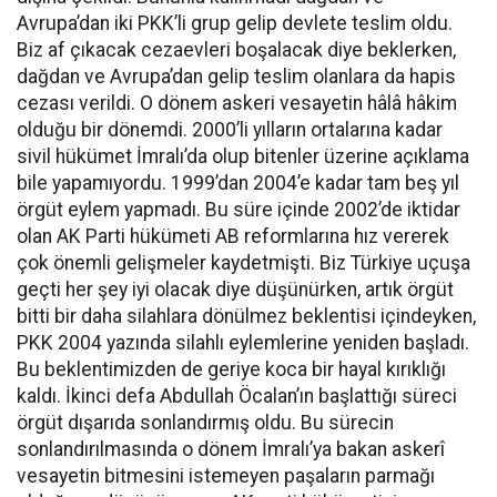
Avrupa’dan iki PKK’li grup gelip devlete teslim oldu.
Biz af çıkacak cezaevleri boşalacak diye beklerken,
dağdan ve Avrupa’dan gelip teslim olanlara da hapis
cezası verildi. O dönem askeri vesayetin hâlâ hâkim
olduğu bir dönemdi. 2000’li yılların ortalarına kadar
sivil hükümet İmralı’da olup bitenler üzerine açıklama
bile yapamıyordu. 1999’dan 2004’e kadar tam beş yıl
örgüt eylem yapmadı. Bu süre içinde 2002’de iktidar
olan AK Parti hükümeti AB reformlarına hız vererek
çok önemli gelişmeler kaydetmişti. Biz Türkiye uçuşa
geçti her şey iyi olacak diye düşünürken, artık örgüt
bitti bir daha silahlara dönülmez beklentisi içindeyken,
PKK 2004 yazında silahlı eylemlerine yeniden başladı.
Bu beklentimizden de geriye koca bir hayal kırıklığı
kaldı. İkinci defa Abdullah Öcalan’ın başlattığı süreci
örgüt dışarıda sonlandırmış oldu. Bu sürecin
sonlandırılmasında o dönem İmralı’ya bakan askerî
vesayetin bitmesini istemeyen paşaların parmağı