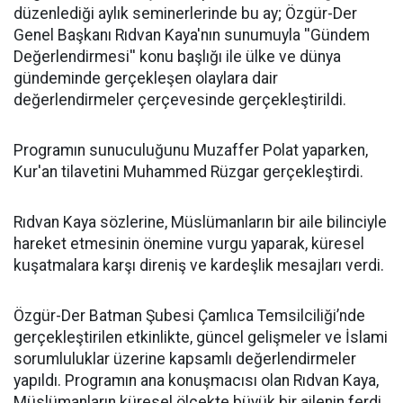
düzenlediği aylık seminerlerinde bu ay; Özgür-Der
Genel Başkanı Rıdvan Kaya'nın sunumuyla ''Gündem
Değerlendirmesi'' konu başlığı ile ülke ve dünya
gündeminde gerçekleşen olaylara dair
değerlendirmeler çerçevesinde gerçekleştirildi.
Programın sunuculuğunu Muzaffer Polat yaparken,
Kur'an tilavetini Muhammed Rüzgar gerçekleştirdi.
Rıdvan Kaya sözlerine, Müslümanların bir aile bilinciyle
hareket etmesinin önemine vurgu yaparak, küresel
kuşatmalara karşı direniş ve kardeşlik mesajları verdi.
Özgür-Der Batman Şubesi Çamlıca Temsilciliği’nde
gerçekleştirilen etkinlikte, güncel gelişmeler ve İslami
sorumluluklar üzerine kapsamlı değerlendirmeler
yapıldı. Programın ana konuşmacısı olan Rıdvan Kaya,
Müslümanların küresel ölçekte büyük bir ailenin ferdi