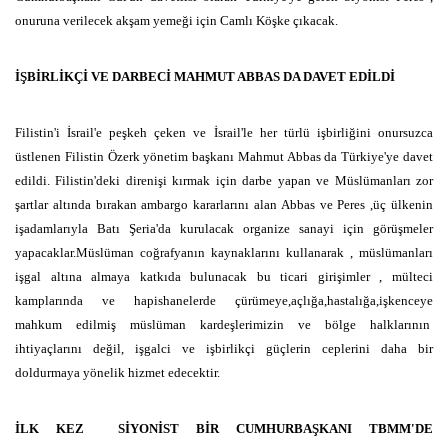
onuruna verilecek akşam yemeği için Camlı Köşke çıkacak.
İŞBİRLİKÇİ VE DARBECİ MAHMUT ABBAS DA DAVET EDİLDİ
Filistin'i İsrail'e peşkeh çeken ve İsrail'le her türlü işbirliğini onursuzca
üstlenen Filistin Özerk yönetim başkanı Mahmut Abbas da Türkiye'ye davet
edildi. Filistin'deki direnişi kırmak için darbe yapan ve Müslümanları zor
şartlar altında bırakan ambargo kararlarını alan Abbas ve Peres ,üç ülkenin
işadamlarıyla Batı Şeria'da kurulacak organize sanayi için görüşmeler
yapacaklar.Müslüman coğrafyanın kaynaklarını kullanarak , müslümanları
işgal altına almaya katkıda bulunacak bu ticari girişimler , mülteci
kamplarında ve hapishanelerde çürümeye,açlığa,hastalığa,işkenceye
mahkum edilmiş müslüman kardeşlerimizin ve bölge halklarının
ihtiyaçlarını değil, işgalci ve işbirlikçi güçlerin ceplerini daha bir
doldurmaya yönelik hizmet edecektir.
İLK KEZ
SİYONİST BİR CUMHURBAŞKANI TBMM'DE