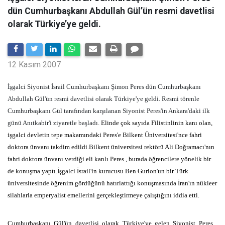
dün Cumhurbaşkanı Abdullah Gül’ün resmi davetlisi
olarak Türkiye’ye geldi.
12 Kasım 2007
İşgalci Siyonist İsrail Cumhurbaşkanı Şimon Peres dün Cumhurbaşkanı
Abdullah Gül'ün resmi davetlisi olarak Türkiye'ye geldi. Resmi törenle
Cumhurbaşkanı Gül tarafından karşılanan Siyonist Peres'in Ankara'daki ilk
günü Anıtkabir'i ziyaretle başladı.
Elinde çok sayıda Filistinlinin kanı olan,
işgalci devletin tepe makamındaki Peres'e Bilkent Üniversitesi'nce fahri
doktora ünvanı takdim edildi.Bilkent üniversitesi rektörü Ali Doğramacı'nın
fahri doktora ünvanı verdiği eli kanlı Peres , burada öğrencilere yönelik bir
de konuşma yaptı.İşgalci İsrail'in kurucusu Ben Gurion'un bir Türk
üniversitesinde öğrenim gördüğünü hatırlattığı konuşmasında İran'ın nükleer
silahlarla emperyalist emellerini gerçekleştirmeye çalıştığını iddia etti.
Cumhurbaşkanı Gül'ün davetlisi olarak Türkiye'ye gelen Siyonist Peres ,