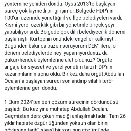
yöntemine yeniden döndü. Oysa 2013’te başlayan
süreç çok kıymetli bir girişimdi. Bölgede HDP’nin
100’ün üzerinde yönettiği il ve İlçe belediyeleri vardı.
Kısmî yerel özerklik gibi bir yönetimle birçok şeyi
yapabiliyorlardı. Bölgede çok dilli belediyecilik dönemi
başlamıştı. Kürtçenin önündeki engeller kalkmıştı.
Bugünden bakınca bazen soruyorum DEM’lilere, o
dönem belediyelerde neyi yapamıyordunuz da
çukur/hendek eylemlerine alet oldunuz? Örgüte
angaje bir siyaset ve yerel yönetim tarzı HDP’nin
kazanımlarının sonu oldu. Bir kez daha örgüt Abdullah
Öcalan’la başlayan süreci sonlandırıp silahlı terör
eylemlerine geri döndü.
1 Ekim 2024’ten beri çözüm sürecinin dördüncüsü
başladı. Bu kez yine muhatap Abdullah Öcalan.
Geçmişten ders çıkarılmadığı anlaşılmaktadır. Tam 26
yıldır hapiste özgürlüğünden yoksun olan birini
böylesine tarihî, siyasî bir sorunun çözümünde