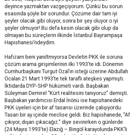
deyince yazmaktan vazgeçiyorum. Çünkü bu sorun
esasında şöyle bir sorundur. Çözüme dair tam iyi
şeyler olacak gibi oluyor, sonra bir şey oluyor o iyi
şeyler olmuyor! Bu defa kesin olacak gibi olup da
olmayan bu süreçlerin ilkinde İstanbul Bayrampaşa
Hapishanesi’ndeydim.
Hafızam beni yanıltmıyorsa Devletin PKK ile soruna
çözüm arama girişimlerinin ilki 1993’te idi. Dönemin
Cumhurbaşkanı Turgut Özal’ın isteği üzerine Abdullah
Öcalan 21 Mart 1993’te tek taraflı ateşkes yapmıştı.
İktidarda DYP-SHP hükümeti vardı. Başbakan
Süleyman Demirel “Kürt realitesini tanıyoruz” demişti.
Başbakan yardımcısı Erdal İnönü ise hapishanedeki
PKK üyeleri için bir af tasarısı üzerinde çalışıyordu.
Tasarı bir ay içinde meclise geldi. Biz hapishanede, “Af
çıkıyor, dışarı çıkacağız.” diye sevinirken o günlerde
(24 Mayıs 1993’te) Elazığ – Bingöl karayolunda PKK’li