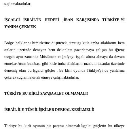
suçlamaktadırlar.
İŞGALCİ İSRAİL'İN HEDEFİ ;İRAN KARŞISINDA TÜRKİYE'Yİ
YANINA ÇEKMEK
Bölge halklarını birbirlerine düşürerek, ürettiği kitle imha silahlarını hem
onların üzerinde deneyen hem de onlara pazarlamaya çalışan bu iğrenç
tezgah aynı zamanda Müslüman coğrafyayı işgali altına almaya da devam
etmekte.Atom bombası gibi kitle imha silahlarını mazlum insanlar üzerinde
denemiş olan bu işgalci güçler , bu kirli oyunda Türkiye'yi de yanlarına
çekerek suçlarına ortak etmeye çalışmaktadırlar.
TÜRKİYE BU KİRLİ SAVAŞA ALET OLMAMALI!
İSRAİL İLE TÜM İLİŞKİLER DERHAL KESİLMELİ!
Türkiye bu kirli oyunun bir parçası olmamalı.İşgalci güçlerin bu ülkeye