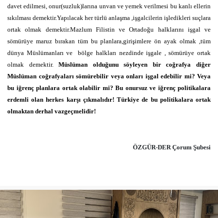
davet edilmesi, onur(suzluk)larına unvan ve yemek verilmesi bu kanlı ellerin
sıkılması demektir.Yapılacak her türlü anlaşma ,işgalcilerin işledikleri suçlara
ortak olmak demektir.Mazlum Filistin ve Ortadoğu halklarını işgal ve
sömürüye maruz bırakan tüm bu planlara,girişimlere ön ayak olmak ,tüm
dünya Müslümanları ve
bölge halkları nezdinde işgale , sömürüye ortak
olmak demektir.
Müslüman olduğunu söyleyen bir coğrafya diğer
Müslüman coğrafyaları sömürebilir veya onları işgal edebilir mi? Veya
bu iğrenç planlara ortak olabilir mi? Bu onursuz ve iğrenç politikalara
erdemli olan herkes karşı çıkmalıdır! Türkiye de bu politikalara ortak
olmaktan derhal vazgeçmelidir!
ÖZGÜR-DER Çorum Şubesi