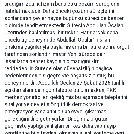
aradığımızda hafızam bana eski çözüm süreçlerini
hatırlatmaktadır. Daha önceki çözüm süreçlerini
sonlandıran şeyler neyse bugünkü süreci de benzer
biçimde tehdit etmektedir. Sürecin Abdullah Öcalan
üzerinden başlatılması bir risktir. Hatırlarsak daha
önceki üç deneyim de Abdullah Öcalan’ın silah
bırakma çağrılarıyla başlamış ama bir süre sonra örgüt
tarafından sonlandırılmıştır. Yeni sürece dair
insanlarda benzer kaygının olmadığını kim
reddedebilir. Sürece olan güvensizliğin başlıca
nedenlerinden biri geçmişte başarısız olmuş bu
deneyimlerdir. Abdullah Öcalan 27 Şubat 2025 tarihli
açıklamalarında hiçbir talepte bulunmazken, PKK
merkez yöneticileri geldiğimiz bu aşamada taleplerini
sıralıyor ve devletin özgürlük demokrasi ve
entegrasyon yasalarını bir an evvel çıkarması
gerektiğini dile getiriyorlar. Dileğimiz örgütün
geçmişte yaptığı yanlışları bir kez daha yapmayıp
kendilerine bile faydası olmayan silahlı yönteme geri