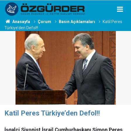
Anasayfa
Çorum
Basın Açıklamaları
Katil Peres
Türkiye’den Defol!!
Katil Peres Türkiye’den Defol!!
İşgalci Siyonist İsrail Cumhurbaşkanı Şimon Peres