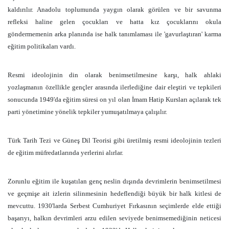
kaldırılır. Anadolu toplumunda yaygın olarak görülen ve bir savunma
refleksi haline gelen çocukları ve hatta kız çocuklarını okula
göndermemenin arka planında ise halk tanımlaması ile 'gavurlaştıran' karma
eğitim politikaları vardı.
Resmi ideolojinin din olarak benimsetilmesine karşı, halk ahlaki
yozlaşmanın özellikle gençler arasında ilerlediğine dair eleştiri ve tepkileri
sonucunda 1949'da eğitim süresi on yıl olan İmam Hatip Kursları açılarak tek
parti yönetimine yönelik tepkiler yumuşatılmaya çalışılır.
Türk Tarih Tezi ve Güneş Dil Teorisi gibi üretilmiş resmi ideolojinin tezleri
de eğitim müfredatlarında yerlerini alırlar.
Zorunlu eğitim ile kuşatılan genç neslin dışında devrimlerin benimsetilmesi
ve geçmişe ait izlerin silinmesinin hedeflendiği büyük bir halk kitlesi de
mevcuttu. 1930'larda Serbest Cumhuriyet Fırkasının seçimlerde elde ettiği
başarıyı, halkın devrimleri arzu edilen seviyede benimsemediğinin neticesi