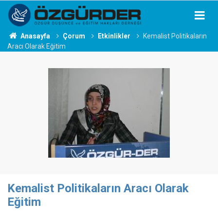
Anasayfa
Çorum
Etkinlikler
Kemalist Politikaların
Aracı Olarak Eğitim
Kemalist Politikaların Aracı Olarak
Eğitim