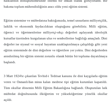
halklarının dönüştürülmesinde önemli bir imkân olarak görüyorlardı. Bir
bakıma toplum mühendisliğinin aracı oldu yeni eğitim sistemi.
Eğitim sistemine ve müfredatına baktığımızda, temel unsurların milliyetçilik,
laiklik ve ekonomik faydacılıktan oluştuğunu görebiliriz. Milli eğitim,
öğrenci ve öğretmenlerine milliyetçi-ırkçı değerleri aşılayarak ideolojik
kutsallar üzerinden kurgulanan ulus ve sembollerine bağlılığı amaçladı. Dini
değerler ise siyasal ve sosyal hayattan uzaklaştırılmaya çalışıldığı gibi yeni
eğitim sisteminde de dini değerlere ve öğretilere yer yoktu. Dini değerlerden
arındırılmış bir eğitim sistemi zorunlu olarak bütün bir topluma dayatılmaya
başlandı.
3 Mart 1924'te çıkarılan Tevhid-i Tedrisat kanunu ile dini kaygılarla eğitim
veren ve Osmanlı'dan miras kalan medrese tipi eğitim kurumları kapatıldı.
Tüm okullar dönemin Milli Eğitim Bakanlığına bağlandı. Oluşturulan laik
müfredat doğrultusunda ilköğretim ve yükseköğretime yönelik okullar
açıldı.