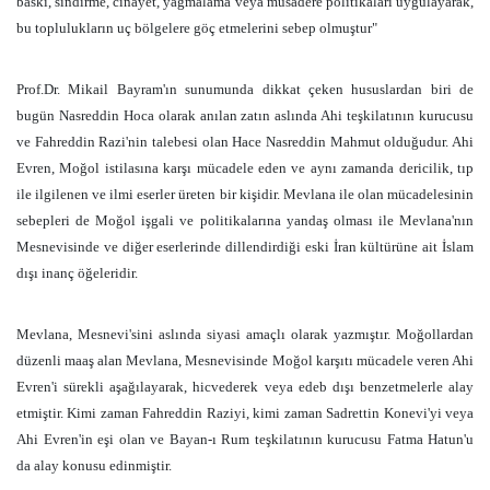
baskı, sindirme, cinayet, yağmalama veya müsadere politikaları uygulayarak,
bu toplulukların uç bölgelere göç etmelerini sebep olmuştur"
Prof.Dr. Mikail Bayram'ın sunumunda dikkat çeken hususlardan biri de
bugün Nasreddin Hoca olarak anılan zatın aslında Ahi teşkilatının kurucusu
ve Fahreddin Razi'nin talebesi olan Hace Nasreddin Mahmut olduğudur. Ahi
Evren, Moğol istilasına karşı mücadele eden ve aynı zamanda dericilik, tıp
ile ilgilenen ve ilmi eserler üreten bir kişidir. Mevlana ile olan mücadelesinin
sebepleri de Moğol işgali ve politikalarına yandaş olması ile Mevlana'nın
Mesnevisinde ve diğer eserlerinde dillendirdiği eski İran kültürüne ait İslam
dışı inanç öğeleridir.
Mevlana, Mesnevi'sini aslında siyasi amaçlı olarak yazmıştır. Moğollardan
düzenli maaş alan Mevlana, Mesnevisinde Moğol karşıtı mücadele veren Ahi
Evren'i sürekli aşağılayarak, hicvederek veya edeb dışı benzetmelerle alay
etmiştir. Kimi zaman Fahreddin Raziyi, kimi zaman Sadrettin Konevi'yi veya
Ahi Evren'in eşi olan ve Bayan-ı Rum teşkilatının kurucusu Fatma Hatun'u
da alay konusu edinmiştir.