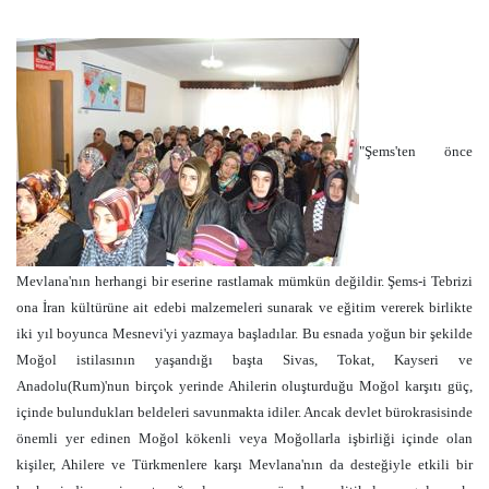
"Şems'ten önce
Mevlana'nın herhangi bir eserine rastlamak mümkün değildir. Şems-i Tebrizi
ona İran kültürüne ait edebi malzemeleri sunarak ve eğitim vererek birlikte
iki yıl boyunca Mesnevi'yi yazmaya başladılar. Bu esnada yoğun bir şekilde
Moğol istilasının yaşandığı başta Sivas, Tokat, Kayseri ve
Anadolu(Rum)'nun birçok yerinde Ahilerin oluşturduğu Moğol karşıtı güç,
içinde bulundukları beldeleri savunmakta idiler. Ancak devlet bürokrasisinde
önemli yer edinen Moğol kökenli veya Moğollarla işbirliği içinde olan
kişiler, Ahilere ve Türkmenlere karşı Mevlana'nın da desteğiyle etkili bir