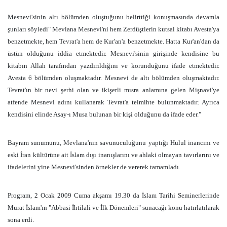
Mesnevi'sinin altı bölümden oluştuğunu belirttiği konuşmasında devamla
şunları söyledi" Mevlana Mesnevi'ni hem Zerdüştlerin kutsal kitabı Avesta'ya
benzetmekte, hem Tevrat'a hem de Kur'an'a benzetmekte. Hatta Kur'an'dan da
üstün olduğunu iddia etmektedir. Mesnevi'sinin girişinde kendisine bu
kitabın Allah tarafından yazdırıldığını ve korunduğunu ifade etmektedir.
Avesta 6 bölümden oluşmaktadır. Mesnevi de altı bölümden oluşmaktadır.
Tevrat'ın bir nevi şerhi olan ve ikişerli mısra anlamına gelen Mişnavi'ye
atfende Mesnevi adını kullanarak Tevrat'a telmihte bulunmaktadır. Ayrıca
kendisini elinde Asay-ı Musa bulunan bir kişi olduğunu da ifade eder."
Bayram sunumunu, Mevlana'nın savunuculuğunu yaptığı Hulul inancını ve
eski İran kültürüne ait İslam dışı inanışlarını ve ahlaki olmayan tavırlarını ve
ifadelerini yine Mesnevi'sinden örnekler de vererek tamamladı.
Program, 2 Ocak 2009 Cuma akşamı 19.30 da İslam Tarihi Seminerlerinde
Murat İslam'ın "Abbasi İhtilali ve İlk Dönemleri" sunacağı konu hatırlatılarak
sona erdi.