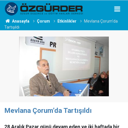
Anasayfa
Çorum
Etkinlikler
Mevlana Çorum’da
Tartışıldı
Mevlana Çorum’da Tartışıldı
28 Aralık Pazar günü devam eden ve iki haftada bir