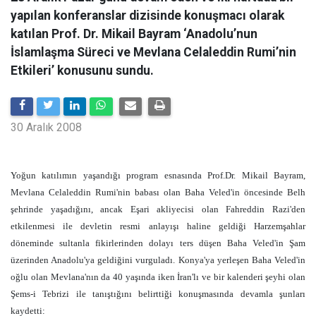
yapılan konferanslar dizisinde konuşmacı olarak
katılan Prof. Dr. Mikail Bayram ‘Anadolu’nun
İslamlaşma Süreci ve Mevlana Celaleddin Rumi’nin
Etkileri’ konusunu sundu.
30 Aralık 2008
Yoğun katılımın yaşandığı program esnasında Prof.Dr. Mikail Bayram,
Mevlana Celaleddin Rumi'nin babası olan Baha Veled'in öncesinde Belh
şehrinde yaşadığını, ancak Eşari akliyecisi olan Fahreddin Razi'den
etkilenmesi ile devletin resmi anlayışı haline geldiği Harzemşahlar
döneminde sultanla fikirlerinden dolayı ters düşen Baha Veled'in Şam
üzerinden Anadolu'ya geldiğini vurguladı. Konya'ya yerleşen Baha Veled'in
oğlu olan Mevlana'nın da 40 yaşında iken İran'lı ve bir kalenderi şeyhi olan
Şems-i Tebrizi ile tanıştığını belirttiği konuşmasında devamla şunları
kaydetti: