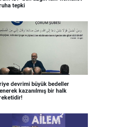
ruha tepki
riye devrimi büyük bedeller
enerek kazanılmış bir halk
reketidir!