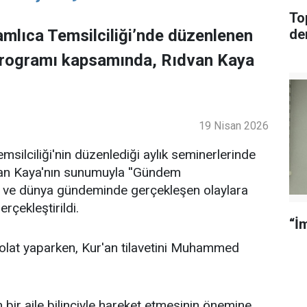
To
mlıca Temsilciliği’nde düzenlenen
de
programı kapsamında, Rıdvan Kaya
19 Nisan 2026
ilciliği'nin düzenlediği aylık seminerlerinde
an Kaya'nın sunumuyla ''Gündem
lke ve dünya gündeminde gerçekleşen olaylara
rçekleştirildi.
“İm
lat yaparken, Kur'an tilavetini Muhammed
bir aile bilinciyle hareket etmesinin önemine