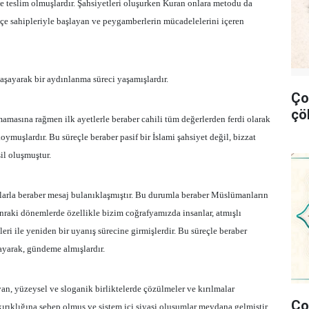
e teslim olmuşlardır. Şahsiyetleri oluşurken Kuran onlara metodu da
ahçe sahipleriyle başlayan ve peygamberlerin mücadelelerini içeren
aşayarak bir aydınlanma süreci yaşamışlardır.
Ço
çö
masına rağmen ilk ayetlerle beraber cahili tüm değerlerden ferdi olarak
koymuşlardır. Bu süreçle beraber pasif bir İslami şahsiyet değil, bizzat
il oluşmuştur.
larla beraber mesaj bulanıklaşmıştır. Bu durumla beraber Müslümanların
raki dönemlerde özellikle bizim coğrafyamızda insanlar, atmışlı
ri ile yeniden bir uyanış sürecine girmişlerdir. Bu süreçle beraber
layarak, gündeme almışlardır.
an, yüzeysel ve sloganik birliktelerde çözülmeler ve kırılmalar
Ço
rıklığına sebep olmuş ve sistem içi siyasi oluşumlar meydana gelmiştir.