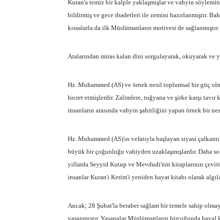
Kuran'a temiz bir kalple yaklaşmışlar ve vahyin söylemin
bildirmiş ve gece ibadetleri ile zemini hazırlanmıştır. B
kıssalarla da ilk Müslümanların motivesi de sağlanmıştır.
Atalarından miras kalan dini sorgulayarak, okuyarak ve y
Hz. Muhammed (AS) ve örnek nesil toplumsal bir güç olma
hicret etmişlerdir. Zalimlere, tuğyana ve şirke karşı tavır 
insanların arasında vahyin şahitliğini yapan örnek bir nes
Hz. Muhammed (AS)'ın vefatıyla başlayan siyasi çalkantı
büyük bir çoğunluğu vahiyden uzaklaşmışlardır. Daha son
yıllarda Seyyid Kutup ve Mevdudi'nin kitaplarının çevirile
insanlar Kuran'ı Kerim'i yeniden hayat kitabı olarak algı
Ancak; 28 Şubat'la beraber sağlam bir temele sahip olmay
yaşanmıştır. Yaşanalar Müslümanların birçoğunda hayal kı