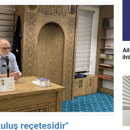
Ai
ih
uluş reçetesidir"