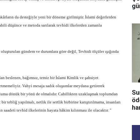
gü
kârların da desteğiyle yeni bir döneme girilmiştir. İslami değerlerden
Cahili düşünce ve metoda sarılarak tevhidi ilkelerden zamanla
, oluşturulan gündem ve durumlara göre değil, Tevhidi ölçüler ışığında
n beslenen, bağımsız, temiz bir İslami Kimlik ve şahsiyet
 etmemeliyiz. Vahyi mesaja sadık oluşumlar meydana getirerek
Su
luma dönük bir yönü de olmalıdır. Cahillikten uzaklaşmak toplumdan
öd
 tebliğ yapılmalı, netlik ile sertlik birbirine karıştırılmama, insanları
ha
 saadeti tevhid ilkelerinin hayata hâkim kılınması ile olacaktır. "