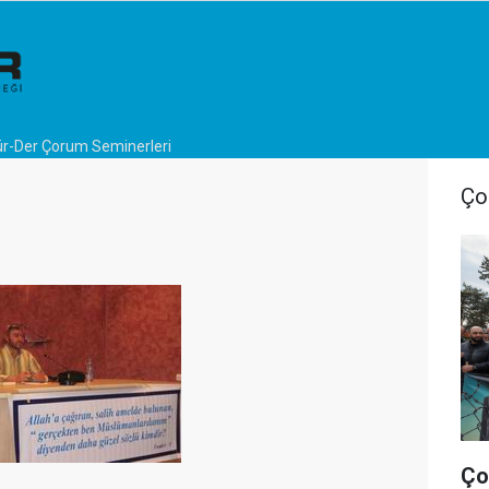
r-Der Çorum Seminerleri
Ço
Ço