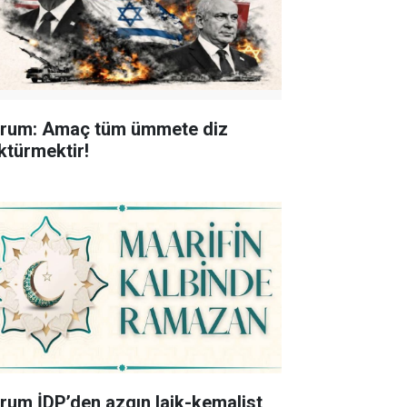
rum: Amaç tüm ümmete diz
ktürmektir!
rum İDP’den azgın laik-kemalist