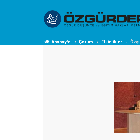
Anasayfa
Çorum
Etkinlikler
Özgü