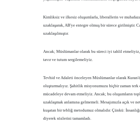
Kimliksiz ve ilkesiz oluşumlarla, liberallerin ve muhafaza
uzaklaşarak, AB'ye entegre olmuş bir sürece girilmiştir. 
uzaklaşılmıştır.
Ancak; Müslümanlar olarak bu süreci iyi tahlil etmeliyiz
tavır ve tutum sergilemeliyiz.
Tevhid ve Adaleti önceleyen Müslümanlar olarak Kuran'da
oluşturmalıyız. Şahitlik misyonumuzu hiçbir zaman terk
mücadeleye devam etmeliyiz. Ancak; bu oluşumların top
uzaklaşmak anlamına gelmemeli. Mesajımızla açık ve net bir
kuşatan bir tebliğ metodumuz olmalıdır. Çünkü: İnsanlığın
diyerek sözlerini tamamladı.