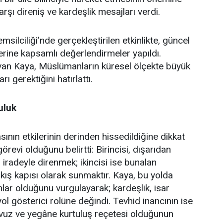
şı direniş ve kardeşlik mesajları verdi.
lciliği’nde gerçekleştirilen etkinlikte, güncel
erine kapsamlı değerlendirmeler yapıldı.
an Kaya, Müslümanların küresel ölçekte büyük
ı gerektiğini hatırlattı.
uluk
ın etkilerinin derinden hissedildiğine dikkat
revi olduğunu belirtti: Birincisi, dışarıdan
iradeyle direnmek; ikincisi ise bunalan
çıkış kapısı olarak sunmaktır. Kaya, bu yolda
ar olduğunu vurgulayarak; kardeşlik, isar
yol gösterici rolüne değindi. Tevhid inancının ise
avuz ve yegâne kurtuluş reçetesi olduğunun