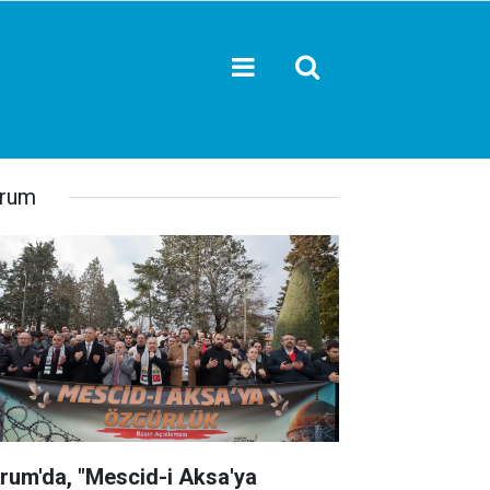
rum
rum'da, "Mescid-i Aksa'ya