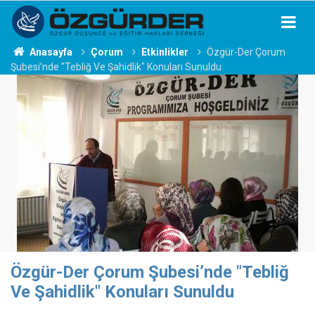
Anasayfa
Çorum
Etkinlikler
Özgür-Der Çorum
Şubesi’nde "Tebliğ Ve Şahidlik" Konuları Sunuldu
Özgür-Der Çorum Şubesi’nde "Tebliğ
Ve Şahidlik" Konuları Sunuldu