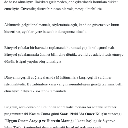
de hassa olmalıyız. Hakikatı gizlemeden, öne çıkarılacak konulara dikkat
etmeliyiz. Güvenilir, dürüst bir insan olarsak, mesajı iletebiliriz.
Aklımızda gelgitler olmamalı, söylemimiz açık, kendine güvenen ve bunu
hissettiren, ayakları yere basan bir duruşumuz olmalı.
Bireysel çabalar bir havuzda toplanarak kurumsal yapılar oluşturulmalı.
Bireysel çabalarımızla ümmet bilincine dönük, tevhid ve adaleti tesis etmeye
dönük, istişari yapılar oluşturmalıyız.
Dünyanın çeşitli coğrafyalarında Müslümanlara karşı çeşitli zulümler
işlenmektedir. Bu zulümlere karşı vahyin sorumluluğun gereği tavrımız belli
etmeliyiz. " diyerek sözlerini tamamladı.
Program, soru-cevap bölümünden sonra katılımcılara bir sonraki seminer
programının
09 Kasım Cuma günü Saat: 19:00 'da Ömer Kılıç
'ın sunacağı
"Uygun Ortam Arayışı ve Hicretin Mantığı "
konu başlığı ile Siyer ve
İslam Tarihi Seminerleri devam edeceği
hatırlatılarak sona erdi.