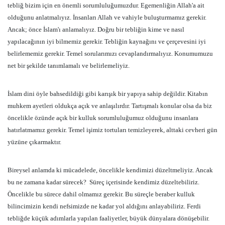
tebliğ bizim için en önemli sorumluluğumuzdur. Egemenliğin Allah'a ait
olduğunu anlatmalıyız. İnsanları Allah ve vahiyle buluşturmamız gerekir.
Ancak; önce İslam'ı anlamalıyız. Doğru bir tebliğin kime ve nasıl
yapılacağının iyi bilmemiz gerekir. Tebliğin kaynağını ve çerçevesini iyi
belirlememiz gerekir. Temel sorularımızı cevaplandırmalıyız. Konumumuzu
net bir şekilde tanımlamalı ve belirlemeliyiz.
İslam dini öyle bahsedildiği gibi karışık bir yapıya sahip değildir. Kitabın
muhkem ayetleri oldukça açık ve anlaşılırdır. Tartışmalı konular olsa da biz
öncelikle özünde açık bir kulluk sorumluluğumuz olduğunu insanlara
hatırlatmamız gerekir. Temel işimiz tortuları temizleyerek, alttaki cevheri gün
yüzüne çıkarmaktır.
Bireysel anlamda ki mücadelede, öncelikle kendimizi düzeltmeliyiz. Ancak
bu ne zamana kadar sürecek?
Süreç içerisinde kendimiz düzeltebiliriz.
Öncelikle bu sürece dahil olmamız gerekir. Bu süreçle beraber kulluk
bilincimizin kendi nefsimizde ne kadar yol aldığını anlayabiliriz. Ferdi
tebliğde küçük adımlarla yapılan faaliyetler, büyük dünyalara dönüşebilir.