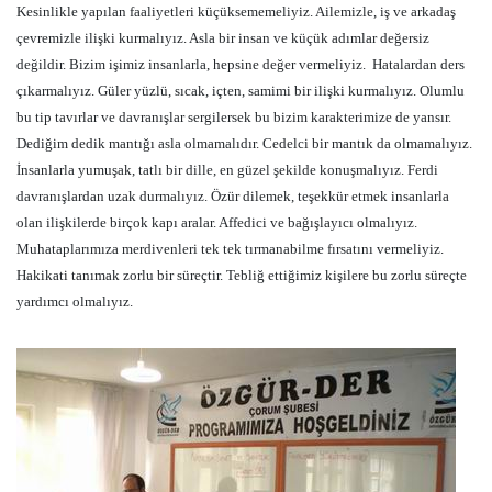
Kesinlikle yapılan faaliyetleri küçüksememeliyiz. Ailemizle, iş ve arkadaş
çevremizle ilişki kurmalıyız. Asla bir insan ve küçük adımlar değersiz
değildir. Bizim işimiz insanlarla, hepsine değer vermeliyiz.
Hatalardan ders
çıkarmalıyız. Güler yüzlü, sıcak, içten, samimi bir ilişki kurmalıyız. Olumlu
bu tip tavırlar ve davranışlar sergilersek bu bizim karakterimize de yansır.
Dediğim dedik mantığı asla olmamalıdır. Cedelci bir mantık da olmamalıyız.
İnsanlarla yumuşak, tatlı bir dille, en güzel şekilde konuşmalıyız. Ferdi
davranışlardan uzak durmalıyız. Özür dilemek, teşekkür etmek insanlarla
olan ilişkilerde birçok kapı aralar. Affedici ve bağışlayıcı olmalıyız.
Muhataplarımıza merdivenleri tek tek tırmanabilme fırsatını vermeliyiz.
Hakikati tanımak zorlu bir süreçtir. Tebliğ ettiğimiz kişilere bu zorlu süreçte
yardımcı olmalıyız.