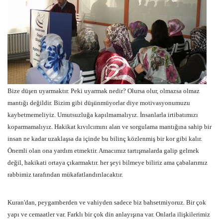
Bize düşen uyarmaktır. Peki uyarmak nedir? Olursa olur, olmazsa olmaz
mantığı değildir. Bizim gibi düşünmüyorlar diye motivasyonumuzu
kaybetmemeliyiz. Umutsuzluğa kapılmamalıyız. İnsanlarla irtibatımızı
koparmamalıyız. Hakikat kıvılcımını alan ve sorgulama mantığına sahip bir
insan ne kadar uzaklaşsa da içinde bu bilinç közlenmiş bir kor gibi kalır.
Önemli olan ona yardım etmektir. Amacımız tartışmalarda galip gelmek
değil, hakikati ortaya çıkarmaktır. her şeyi bilmeye biliriz ama çabalarımız
rabbimiz tarafından mükafatlandırılacaktır.
Kuran'dan, peygamberden ve vahiyden sadece biz bahsetmiyoruz. Bir çok
yapı ve cemaatler var. Farklı bir çok din anlayışına var. Onlarla ilişkilerimiz