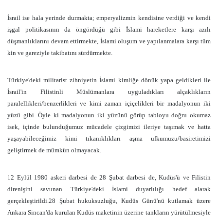
İsrail ise hala yerinde durmakta; emperyalizmin kendisine verdiği ve kendi
işgal politikasının da öngördüğü gibi İslami hareketlere karşı azılı
düşmanlıklarını devam ettirmekte, İslami oluşum ve yapılanmalara karşı tüm
kin ve gareziyle takibatını sürdürmekte.
Türkiye'deki militarist zihniyetin İslami kimliğe dönük yapa geldikleri ile
İsrail'in Filistinli Müslümanlara uyguladıkları alçaklıkların
paralellikleri/benzerlikleri ve kimi zaman içiçelikleri bir madalyonun iki
yüzü gibi. Öyle ki madalyonun iki yüzünü görüp tabloyu doğru okumaz
isek, içinde bulunduğumuz mücadele çizgimizi ileriye taşımak ve hatta
yaşayabileceğimiz kimi tıkanıklıkları aşma ufkumuzu/basiretimizi
geliştirmek de mümkün olmayacak.
12 Eylül 1980 askeri darbesi de 28 Şubat darbesi de, Kudüs'ü ve Filistin
direnişini savunan Türkiye'deki İslami duyarlılığı hedef alarak
gerçekleştirildi.28 Şubat hukuksuzluğu, Kudüs Günü'nü kutlamak üzere
Ankara Sincan'da kurulan Kudüs maketinin üzerine tankların yürütülmesiyle