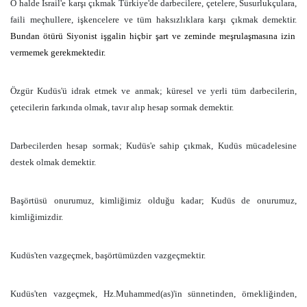
O halde İsrail'e karşı çıkmak Türkiye'de darbecilere, çetelere, Susurlukçulara,
faili meçhullere, işkencelere ve tüm haksızlıklara karşı çıkmak demektir.
Bundan ötürü Siyonist işgalin hiçbir şart ve zeminde meşrulaşmasına izin
vermemek gerekmektedir.
Özgür Kudüs'ü idrak etmek ve anmak; küresel ve yerli tüm darbecilerin,
çetecilerin farkında olmak, tavır alıp hesap sormak demektir.
Darbecilerden hesap sormak; Kudüs'e sahip çıkmak, Kudüs mücadelesine
destek olmak demektir.
Başörtüsü onurumuz, kimliğimiz olduğu kadar; Kudüs de onurumuz,
kimliğimizdir.
Kudüs'ten vazgeçmek, başörtümüzden vazgeçmektir.
Kudüs'ten vazgeçmek, Hz.Muhammed(as)'in sünnetinden, örnekliğinden,