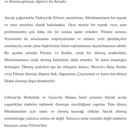
ve direniş aşılayan, öğretici bir davadır.
Ancak çoğunlukla Türkiye'de Filistin meselesine, Müslümanların bir toprak
ve sınır meselesi olarak bakılmakta. Oysa mesele bir toprak veya sınır
probleminden çok daha öte bir soruna işaret etmekte. Filistin sorunu,
Siyonistler ile uluslararası emperyalizmin ve onların yerli işbirlikçileri
yardımıyla, ortak çıkar ilişkilerinin İslam toplumlarına dayatılmasının adıdır.
Bu açıdan aslında Filistin ve Kudüs, ortak bir direniş sembolünü,
Müslümanların ortak direniş kültürünü ifade etmekte. Ve hatta insanlığın
direnişini. Direniş önderleri işte bu sebepten dolayı; Mescid-i Aksa, Kudüs
veya Filistin direnişi düşerse Irak, Afganistan, Çeçenistan ve hatta tüm dünya
İslami direnişi düşer demekteler.
Lübnan'da Hizbullah ve Gazze'de Hamas, İsrail çetesine büyük acılar
yaşattıkları darbeler indirerek direnişin öncülüğünü yaptılar. Tüm dünya
Müslümanları için umut ve direniş kaynağı oldular. Ancak direniş
sorumluluğu yalnızca onlara ait değil. Yalnızca onlar sorumlu değil ümmetin
kanayan yarası Filistin'den.