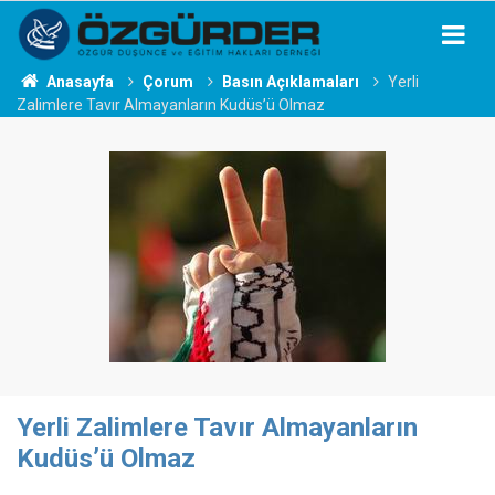
Anasayfa
Çorum
Basın Açıklamaları
Yerli
Zalimlere Tavır Almayanların Kudüs’ü Olmaz
Yerli Zalimlere Tavır Almayanların
Kudüs’ü Olmaz