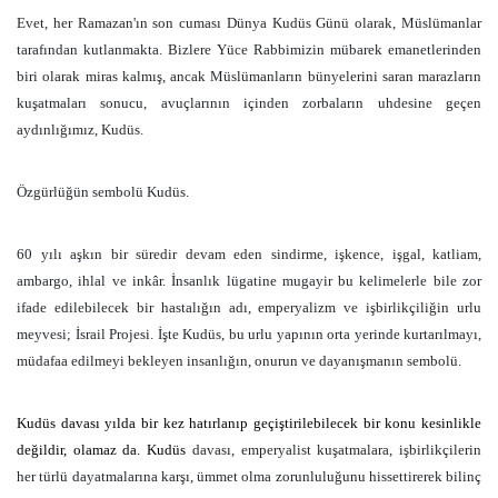
Evet, her Ramazan'ın son cuması Dünya Kudüs Günü olarak, Müslümanlar
tarafından kutlanmakta. Bizlere Yüce Rabbimizin mübarek emanetlerinden
biri olarak miras kalmış, ancak Müslümanların bünyelerini saran marazların
kuşatmaları sonucu, avuçlarının içinden zorbaların uhdesine geçen
aydınlığımız, Kudüs.
Özgürlüğün sembolü Kudüs.
60 yılı aşkın bir süredir devam eden sindirme, işkence, işgal, katliam,
ambargo, ihlal ve inkâr. İnsanlık lügatine mugayir bu kelimelerle bile zor
ifade edilebilecek bir hastalığın adı, emperyalizm ve işbirlikçiliğin urlu
meyvesi; İsrail Projesi. İşte Kudüs, bu urlu yapının orta yerinde kurtarılmayı,
müdafaa edilmeyi bekleyen insanlığın, onurun ve dayanışmanın sembolü.
Kudüs davası yılda bir kez hatırlanıp geçiştirilebilecek bir konu kesinlikle
değildir, olamaz da. Kudüs
davası, emperyalist kuşatmalara, işbirlikçilerin
her türlü dayatmalarına karşı, ümmet olma zorunluluğunu hissettirerek bilinç