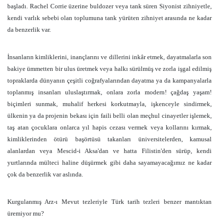
başladı. Rachel Corrie üzerine buldozer veya tank süren Siyonist zihniyetle,
kendi varlık sebebi olan toplumuna tank yürüten zihniyet arasında ne kadar
da benzerlik var.
İnsanların kimliklerini, inançlarını ve dillerini inkâr etmek, dayatmalarla son
bakiye ümmetten bir ulus üretmek veya halkı sürülmüş ve zorla işgal edilmiş
topraklarda dünyanın çeşitli coğrafyalarından dayatma ya da kampanyalarla
toplanmış insanları uluslaştırmak, onlara zorla modern! çağdaş yaşam!
biçimleri sunmak, muhalif herkesi korkutmayla, işkenceyle sindirmek,
ülkenin ya da projenin bekası için faili belli olan meçhul cinayetler işlemek,
taş atan çocuklara onlarca yıl hapis cezası vermek veya kollarını kırmak,
kimliklerinden ötürü başörtüsü takanları üniversitelerden, kamusal
alanlardan veya Mescid-i Aksa'dan ve hatta Filistin'den sürüp, kendi
yurtlarında mülteci haline düşürmek gibi daha sayamayacağımız ne kadar
çok da benzerlik var aslında.
Kurgulanmış Arz-ı Mevut tezleriyle Türk tarih tezleri benzer mantıktan
üremiyor mu?