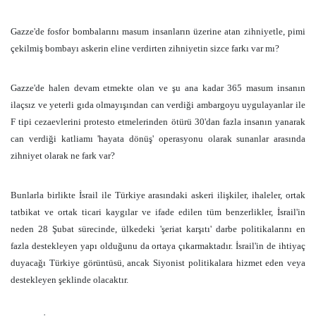
Gazze'de fosfor bombalarını masum insanların üzerine atan zihniyetle, pimi
çekilmiş bombayı askerin eline verdirten zihniyetin sizce farkı var mı?
Gazze'de halen devam etmekte olan ve şu ana kadar 365 masum insanın
ilaçsız ve yeterli gıda olmayışından can verdiği ambargoyu uygulayanlar ile
F tipi cezaevlerini protesto etmelerinden ötürü 30'dan fazla insanın yanarak
can verdiği katliamı 'hayata dönüş' operasyonu olarak sunanlar arasında
zihniyet olarak ne fark var?
Bunlarla birlikte İsrail ile Türkiye arasındaki askeri ilişkiler, ihaleler, ortak
tatbikat ve ortak ticari kaygılar ve ifade edilen tüm benzerlikler, İsrail'in
neden 28 Şubat sürecinde, ülkedeki 'şeriat karşıtı' darbe politikalarını en
fazla destekleyen yapı olduğunu da ortaya çıkarmaktadır. İsrail'in de ihtiyaç
duyacağı Türkiye görüntüsü, ancak Siyonist politikalara hizmet eden veya
destekleyen şeklinde olacaktır.