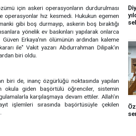
Di
özümü için askeri operasyonların durdurulması
yı
r ve operasyonlar hız kesmedi. Hukukun egemen
se
manki gibi boş durmayıp, askerin boş bıraktığı
insanlara yönelik ev baskınları yapılarak onlarca
rg. Güven Erkaya'nın ölümünün ardından kaleme
ararı ile" Vakit yazarı Abdurrahman Dilipak'ın
ardan biri oldu.
n biri de, inanç özgürlüğü noktasında yapılan
için okula giden başörtülü öğrenciler, sistemin
gulamalarla karşılaşmaya devam ettiler. Allah'ın
ayıt işlemleri sırasında başörtüsüyle çekilen
Öz
.
sem