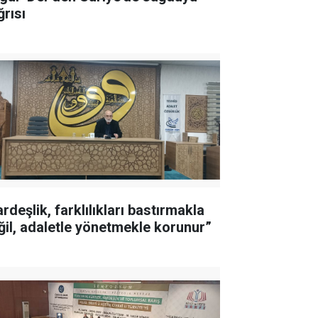
ğrısı
rdeşlik, farklılıkları bastırmakla
ğil, adaletle yönetmekle korunur”