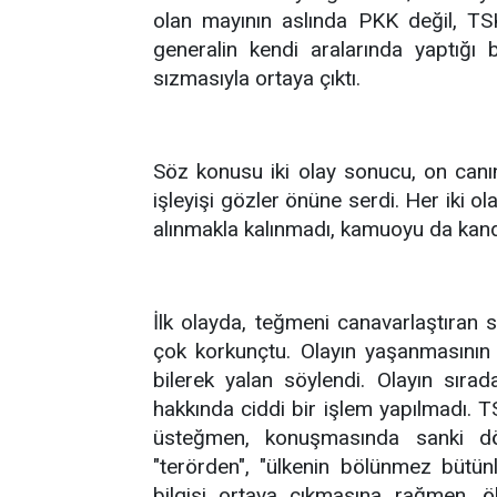
olan mayının aslında PKK değil, TSK 
generalin kendi aralarında yaptığı 
sızmasıyla ortaya çıktı.
Söz konusu iki olay sonucu, on canın
işleyişi gözler önüne serdi. Her iki 
alınmakla kalınmadı, kamuoyu da kandı
İlk olayda, teğmeni canavarlaştıran 
çok korkunçtu. Olayın yaşanmasının a
bilerek yalan söylendi. Olayın sıra
hakkında ciddi bir işlem yapılmadı. T
üsteğmen, konuşmasında sanki dö
"terörden", "ülkenin bölünmez bütü
bilgisi ortaya çıkmasına rağmen, ölen