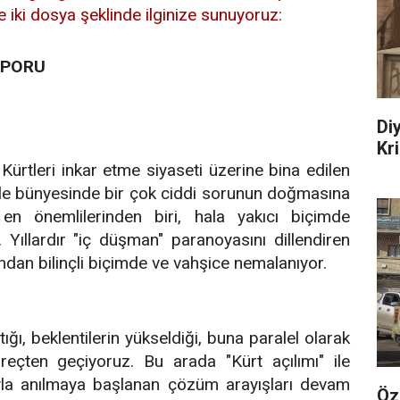
iki dosya şeklinde ilginize sunuyoruz:
APORU
Di
Kr
ürtleri inkar etme siyaseti üzerine bina edilen
le bünyesinde bir çok ciddi sorunun doğmasına
en önemlilerinden biri, hala yakıcı biçimde
Yıllardır "iç düşman" paranoyasını dillendiren
ndan bilinçli biçimde ve vahşice nemalanıyor.
ğı, beklentilerin yükseldiği, buna paralel olarak
üreçten geçiyoruz. Bu arada "Kürt açılımı" ile
ıyla anılmaya başlanan çözüm arayışları devam
Öz