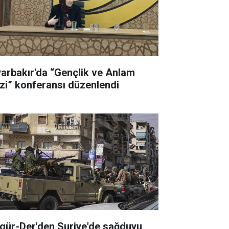
yarbakır'da “Gençlik ve Anlam
izi” konferansı düzenlendi
gür-Der'den Suriye'de sağduyu