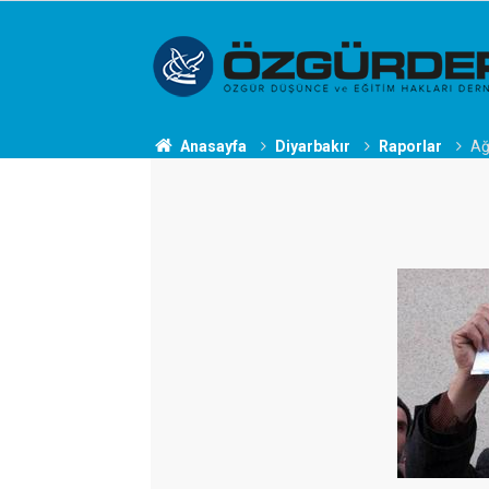
Anasayfa
Diyarbakır
Raporlar
Ağ