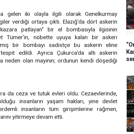
gelen iki olayla ilgili olarak Genelkurmay
giler verdiği ortaya çıktı. Elazığ'da dört askerin
azara patlayan" bir el bombasıyla ilgisinin
t Tümer'in, nöbette uyuya kalan bir askeri
“O
lmiş bir bombayı sadistçe bu askerin eline
Ka
tespit edildi. Ayrıca Çukurca'da altı askerin
se
na neden olan mayının; ordunun kendi döşediği
a da ceza ve tutuk evleri oldu. Cezaevlerinde,
olduğu insanların yaşam hakları, yine devlet
 erdemli insanların tüm girişimlerine rağmen,
rını yitirmeye devam etti.