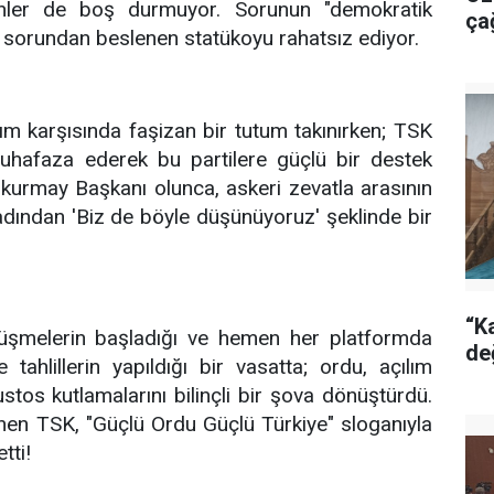
enler de boş durmuyor. Sorunun "demokratik
ça
 sorundan beslenen statükoyu rahatsız ediyor.
ım karşısında faşizan bir tutum takınırken; TSK
uhafaza ederek bu partilere güçlü bir destek
elkurmay Başkanı olunca, askeri zevatla arasının
ından 'Biz de böyle düşünüyoruz' şeklinde bir
“Ka
örüşmelerin başladığı ve hemen her platformda
de
e tahlillerin yapıldığı bir vasatta; ordu, açılım
ustos kutlamalarını bilinçli bir şova dönüştürdü.
nen TSK, "Güçlü Ordu Güçlü Türkiye" sloganıyla
tti!