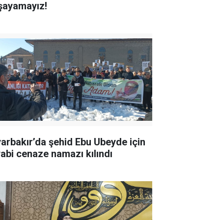
şayamayız!
yarbakır’da şehid Ebu Ubeyde için
yabi cenaze namazı kılındı