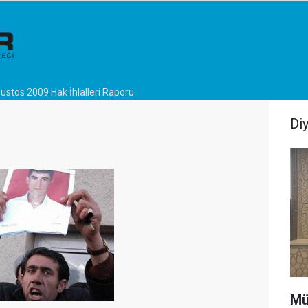
ustos 2009 Hak İhlalleri Raporu
Di
Mü