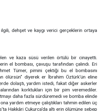
lgili, dehşet ve kaygı verici gerçeklerin ortaya
en ve kaza süsü verilen örtülü bir cinayetti.
erin el bombası, çavuşu tarafından çalındı. Eri
met Tümer, pimini çektiği bu el bombasını
an ölürsün" diyerek er İbrahim Öztürk'ün eline
rde dolaştı, yardım istedi, fakat diğer askerler
larından korktukları için bir pim veremediler.
tutmayı daha fazla sürdüremedi ve bomba elinde
a ona yardım etmeye çalıştıkları tahmin edilen üç
s'ta Hakkâri Çukurca'da altı erin ölümüne sebep