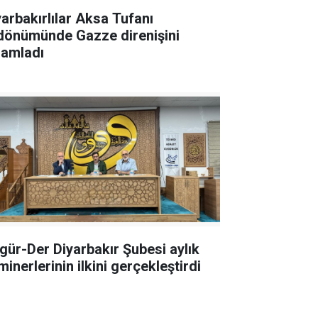
yarbakırlılar Aksa Tufanı
ldönümünde Gazze direnişini
lamladı
gür-Der Diyarbakır Şubesi aylık
inerlerinin ilkini gerçekleştirdi