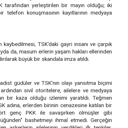
tarafından yerleştirilen bir mayın olduğu; iki
bir telefon konuşmasının kayıtlarının medyaya
 kaybedilmesi, TSK'daki gayri insanı ve çarpık
olayda da, masum erlerin yaşam hakları ellerinden
rılarak büyük bir skandala imza atıldı.
sadist güdüler ve TSK'nın olayı yansıtma biçimi
rdından sivil otoritelere, ailelere ve medyaya
dan bir kaza olduğu izlenimi yaratıldı. Teğmen
SK adına, erlerden birinin cenazesine katılan bir
rt genç PKK ile savaşırken ölmüşler gibi
nlüğünden" bashetmeyi ihmal etmedi. Gerçeğin
 askerlerin ailelerinin verdikleri ilk tepkiler,