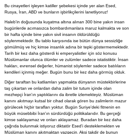
Bu cinayetleri işleyen katiller şebekesi içinde yer alan Esed,
Rusya, İran, ABD ve bunların işbirlikçilerini lanetliyoruz!
Haleb'in doğusunda kuşatma altına alınan 300 bine yakın insan
bugünlerde acımasızca bombardımanlara maruz kalmakta ve son
bir hafta içinde bine yakın sivil insanın öldürüldüğü
söylenmektedir. Bu tablo karşısında ise bütün dünya sessizliğe
gömülmüş ve hiç kimse insanlık adına bir tepki göstermemektedir.
Tarih bir kez daha gösterdi ki emperyalistler için söz konusu
Müslümanlar olunca ölümler ve zulümler sadece istatistiktir. İnsan
hakları, evrensel değerler, hümanist söylemler sadece batılıların
kendileri içinmiş meğer. Bugün bunu bir kez daha görmüş olduk.
Diğer taraftan bu katliamları yapmakta dünyanın müstekbirlerine
taş çıkartan ve onlardan daha zalim bir tutum içinde olan
mezhepçi İran'ın yaptıklarını da ibretle izlemekteyiz. Müslüman
kanını akıtmayı kutsal bir cihad olarak gören bu zalimlerin mazur
görülecek hiçbir tarafları yoktur. Bugün Suriye'deki fitnenin en
büyük müsebbibi İran'ın sürdürdüğü politikalarıdır. Bu gerçeği
kimse saklayamaz ve onları aklayamaz. Buradan bir kez daha
çağrıda bulunmak istiyoruz diktatör Esed'i desteklemekten ve
Müslüman kanını akıtmaktan vazgeçin. Aksi takdir de bunun