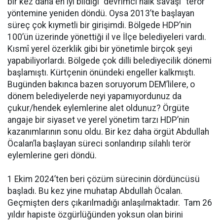
bir kez daha en iyi bildiği “devrimci halk savaşı” terör
yöntemine yeniden döndü. Oysa 2013’te başlayan
süreç çok kıymetli bir girişimdi. Bölgede HDP’nin
100’ün üzerinde yönettiği il ve İlçe belediyeleri vardı.
Kısmî yerel özerklik gibi bir yönetimle birçok şeyi
yapabiliyorlardı. Bölgede çok dilli belediyecilik dönemi
başlamıştı. Kürtçenin önündeki engeller kalkmıştı.
Bugünden bakınca bazen soruyorum DEM’lilere, o
dönem belediyelerde neyi yapamıyordunuz da
çukur/hendek eylemlerine alet oldunuz? Örgüte
angaje bir siyaset ve yerel yönetim tarzı HDP’nin
kazanımlarının sonu oldu. Bir kez daha örgüt Abdullah
Öcalan’la başlayan süreci sonlandırıp silahlı terör
eylemlerine geri döndü.
1 Ekim 2024’ten beri çözüm sürecinin dördüncüsü
başladı. Bu kez yine muhatap Abdullah Öcalan.
Geçmişten ders çıkarılmadığı anlaşılmaktadır. Tam 26
yıldır hapiste özgürlüğünden yoksun olan birini