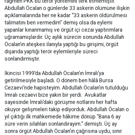
rağmen PKK bu terör yöntemini terk etmemiştir.
Abdullah Öcalan o günlerde 33 askerin ölümüne ilişkin
açıklamalarında her ne kadar “33 askerin öldürülmesi
talimatını ben vermedim” demiş olsa da eylemi
yapanlar kınanmamış ve örgüt içi cezai yaptırımlara
uğramamışlardır. Üç aylık sürecin sonunda Abdullah
Öcalan’ın ateşkes ilanıyla yaptığı bu girişimi, örgüt
dışarıda yaptığı terör eylemleriyle süreci
sonlandırmıştır.
İkincisi 1999’da Abdullah Öcalan’ın İmralı’ya
getirilmesiyle başladı. O dönem ben hâlâ Bursa
Cezaevi’nde hapisteyim. Abdullah Öcalan’ın tutulduğu
İmralı cezaevi bize yakın bir yerdi. Avukatlar
sayesinde İmralı’daki görüşme notlarını her hafta
okuyor gelişmeleri takip ediyorduk. Abdullah Öcalan o
yıl çıktığı ilk mahkemede hâkime dönüp “Bana 6 ay
süre verin silahları sonlandırayım.” demişti. Üç ay
sonra örgüt Abdullah Öcalan’ın çağrısına uydu, sınır