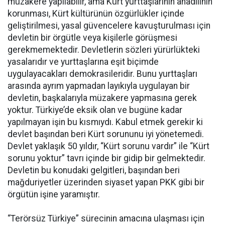
müzakere yapılabilir, ama Kürt yurttaşlarının anadilinin
korunması, Kürt kültürünün özgürlükler içinde
geliştirilmesi, yasal güvencelere kavuşturulması için
devletin bir örgütle veya kişilerle görüşmesi
gerekmemektedir. Devletlerin sözleri yürürlükteki
yasalarıdır ve yurttaşlarına eşit biçimde
uygulayacakları demokrasileridir. Bunu yurttaşları
arasında ayrım yapmadan layıkıyla uygulayan bir
devletin, başkalarıyla müzakere yapmasına gerek
yoktur. Türkiye’de eksik olan ve bugüne kadar
yapılmayan işin bu kısmıydı. Kabul etmek gerekir ki
devlet başından beri Kürt sorununu iyi yönetemedi.
Devlet yaklaşık 50 yıldır, “Kürt sorunu vardır” ile “Kürt
sorunu yoktur” tavrı içinde bir gidip bir gelmektedir.
Devletin bu konudaki gelgitleri, başından beri
mağduriyetler üzerinden siyaset yapan PKK gibi bir
örgütün işine yaramıştır.
“Terörsüz Türkiye” sürecinin amacına ulaşması için