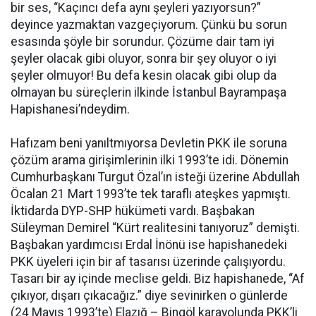
bir ses, “Kaçıncı defa aynı şeyleri yazıyorsun?”
deyince yazmaktan vazgeçiyorum. Çünkü bu sorun
esasında şöyle bir sorundur. Çözüme dair tam iyi
şeyler olacak gibi oluyor, sonra bir şey oluyor o iyi
şeyler olmuyor! Bu defa kesin olacak gibi olup da
olmayan bu süreçlerin ilkinde İstanbul Bayrampaşa
Hapishanesi’ndeydim.
Hafızam beni yanıltmıyorsa Devletin PKK ile soruna
çözüm arama girişimlerinin ilki 1993’te idi. Dönemin
Cumhurbaşkanı Turgut Özal’ın isteği üzerine Abdullah
Öcalan 21 Mart 1993’te tek taraflı ateşkes yapmıştı.
İktidarda DYP-SHP hükümeti vardı. Başbakan
Süleyman Demirel “Kürt realitesini tanıyoruz” demişti.
Başbakan yardımcısı Erdal İnönü ise hapishanedeki
PKK üyeleri için bir af tasarısı üzerinde çalışıyordu.
Tasarı bir ay içinde meclise geldi. Biz hapishanede, “Af
çıkıyor, dışarı çıkacağız.” diye sevinirken o günlerde
(24 Mayıs 1993’te) Elazığ – Bingöl karayolunda PKK’li