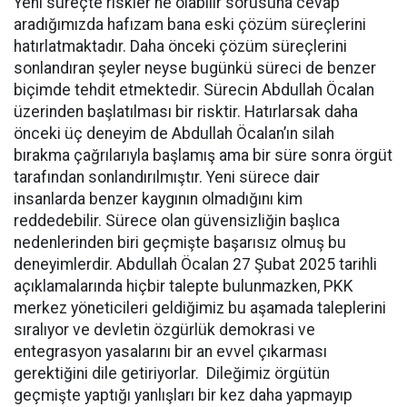
Yeni süreçte riskler ne olabilir sorusuna cevap
aradığımızda hafızam bana eski çözüm süreçlerini
hatırlatmaktadır. Daha önceki çözüm süreçlerini
sonlandıran şeyler neyse bugünkü süreci de benzer
biçimde tehdit etmektedir. Sürecin Abdullah Öcalan
üzerinden başlatılması bir risktir. Hatırlarsak daha
önceki üç deneyim de Abdullah Öcalan’ın silah
bırakma çağrılarıyla başlamış ama bir süre sonra örgüt
tarafından sonlandırılmıştır. Yeni sürece dair
insanlarda benzer kaygının olmadığını kim
reddedebilir. Sürece olan güvensizliğin başlıca
nedenlerinden biri geçmişte başarısız olmuş bu
deneyimlerdir. Abdullah Öcalan 27 Şubat 2025 tarihli
açıklamalarında hiçbir talepte bulunmazken, PKK
merkez yöneticileri geldiğimiz bu aşamada taleplerini
sıralıyor ve devletin özgürlük demokrasi ve
entegrasyon yasalarını bir an evvel çıkarması
gerektiğini dile getiriyorlar. Dileğimiz örgütün
geçmişte yaptığı yanlışları bir kez daha yapmayıp