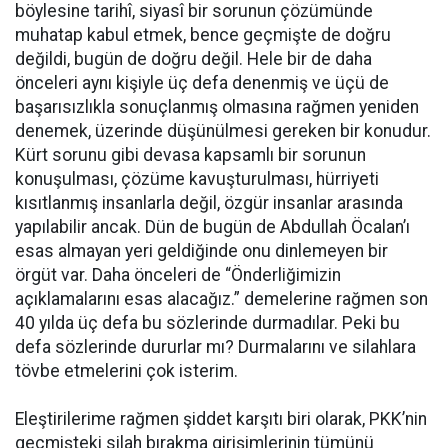
böylesine tarihî, siyasî bir sorunun çözümünde
muhatap kabul etmek, bence geçmişte de doğru
değildi, bugün de doğru değil. Hele bir de daha
önceleri aynı kişiyle üç defa denenmiş ve üçü de
başarısızlıkla sonuçlanmış olmasına rağmen yeniden
denemek, üzerinde düşünülmesi gereken bir konudur.
Kürt sorunu gibi devasa kapsamlı bir sorunun
konuşulması, çözüme kavuşturulması, hürriyeti
kısıtlanmış insanlarla değil, özgür insanlar arasında
yapılabilir ancak. Dün de bugün de Abdullah Öcalan’ı
esas almayan yeri geldiğinde onu dinlemeyen bir
örgüt var. Daha önceleri de “Önderliğimizin
açıklamalarını esas alacağız.” demelerine rağmen son
40 yılda üç defa bu sözlerinde durmadılar. Peki bu
defa sözlerinde dururlar mı? Durmalarını ve silahlara
tövbe etmelerini çok isterim.
Eleştirilerime rağmen şiddet karşıtı biri olarak, PKK’nin
geçmişteki silah bırakma girişimlerinin tümünü