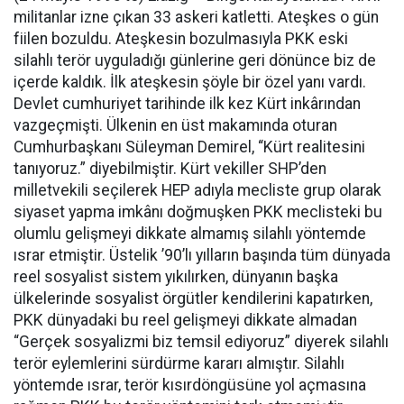
militanlar izne çıkan 33 askeri katletti. Ateşkes o gün
fiilen bozuldu. Ateşkesin bozulmasıyla PKK eski
silahlı terör uyguladığı günlerine geri dönünce biz de
içerde kaldık. İlk ateşkesin şöyle bir özel yanı vardı.
Devlet cumhuriyet tarihinde ilk kez Kürt inkârından
vazgeçmişti. Ülkenin en üst makamında oturan
Cumhurbaşkanı Süleyman Demirel, “Kürt realitesini
tanıyoruz.” diyebilmiştir. Kürt vekiller SHP’den
milletvekili seçilerek HEP adıyla mecliste grup olarak
siyaset yapma imkânı doğmuşken PKK meclisteki bu
olumlu gelişmeyi dikkate almamış silahlı yöntemde
ısrar etmiştir. Üstelik ’90’lı yılların başında tüm dünyada
reel sosyalist sistem yıkılırken, dünyanın başka
ülkelerinde sosyalist örgütler kendilerini kapatırken,
PKK dünyadaki bu reel gelişmeyi dikkate almadan
“Gerçek sosyalizmi biz temsil ediyoruz” diyerek silahlı
terör eylemlerini sürdürme kararı almıştır. Silahlı
yöntemde ısrar, terör kısırdöngüsüne yol açmasına