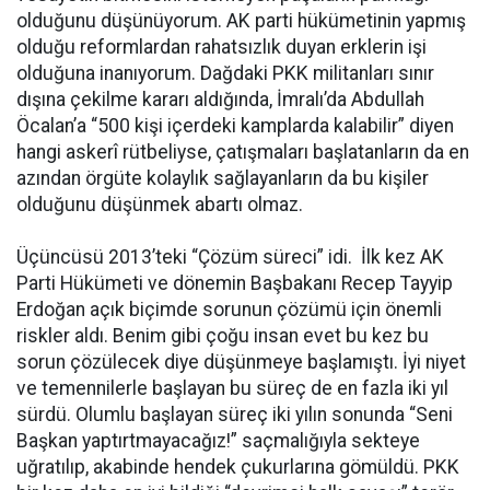
olduğunu düşünüyorum. AK parti hükümetinin yapmış
olduğu reformlardan rahatsızlık duyan erklerin işi
olduğuna inanıyorum. Dağdaki PKK militanları sınır
dışına çekilme kararı aldığında, İmralı’da Abdullah
Öcalan’a “500 kişi içerdeki kamplarda kalabilir” diyen
hangi askerî rütbeliyse, çatışmaları başlatanların da en
azından örgüte kolaylık sağlayanların da bu kişiler
olduğunu düşünmek abartı olmaz.
Üçüncüsü 2013’teki “Çözüm süreci” idi. İlk kez AK
Parti Hükümeti ve dönemin Başbakanı Recep Tayyip
Erdoğan açık biçimde sorunun çözümü için önemli
riskler aldı. Benim gibi çoğu insan evet bu kez bu
sorun çözülecek diye düşünmeye başlamıştı. İyi niyet
ve temennilerle başlayan bu süreç de en fazla iki yıl
sürdü. Olumlu başlayan süreç iki yılın sonunda “Seni
Başkan yaptırtmayacağız!” saçmalığıyla sekteye
uğratılıp, akabinde hendek çukurlarına gömüldü. PKK