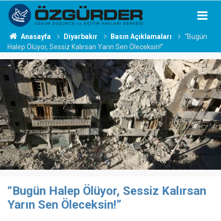
Anasayfa
Diyarbakır
Basın Açıklamaları
“Bugün
Halep Ölüyor, Sessiz Kalırsan Yarın Sen Öleceksin!”
“Bugün Halep Ölüyor, Sessiz Kalırsan
Yarın Sen Öleceksin!”