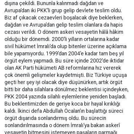
dışına çekildi. Bununla kalınmadı dağdan ve
Avrupa’dan iki PKK’li grup gelip devlete teslim oldu.
Biz af çıkacak cezaevleri boşalacak diye beklerken,
dağdan ve Avrupa’dan gelip teslim olanlara da hapis
cezası verildi. O dönem askeri vesayetin hâlâ hâkim
olduğu bir dönemdi. 2000’li yılların ortalarına kadar
sivil hükümet İmralı’da olup bitenler üzerine açıklama
bile yapamıyordu. 1999’dan 2004’e kadar tam beş yıl
örgüt eylem yapmadı. Bu süre içinde 2002’de iktidar
olan AK Parti hükümeti AB reformlarına hız vererek
çok önemli gelişmeler kaydetmişti. Biz Türkiye uçuşa
geçti her şey iyi olacak diye düşünürken, artık örgüt
bitti bir daha silahlara dönülmez beklentisi içindeyken,
PKK 2004 yazında silahlı eylemlerine yeniden başladı.
Bu beklentimizden de geriye koca bir hayal kırıklığı
kaldı. İkinci defa Abdullah Öcalan’ın başlattığı süreci
örgüt dışarıda sonlandırmış oldu. Bu sürecin
sonlandırılmasında o dönem İmralı’ya bakan askerî
vesayetin bitmesini istemeyen paşaların parmağı