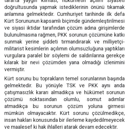
tarafta yaygın kılması, hükümetin açılım siyaseti
doğrultusunda yapmak istediklerinin önünü tıkamak
anlamına gelmektedir. Cumhuriyet tarihinde ilk defa
Kürt Sorununun kapsamlı biçimde gündemleştirilmesi
ve siyasi iktidar tarafından çözüm adına girişimlerde
bulunulmasına rağmen, PKK sorunun çözümüne katkı
sunmak yerine şiddeti tırmandırarak ve milliyetçi-
militarist kesimlerin açılımın olumsuzluğuna yaptıkları
vurgulara paralel bir söylemi de saldırılarına gerekçe
kılarak bir nevi çözümden yana olmadığı izlenimini
vermiştir.
Kürt sorunu bu toprakların temel sorunlarının başında
gelmektedir. Bu yönüyle TSK ve PKK aynı anda
çatışmasızlık kararı almadıkça ve hükümet sorunun
çözümü noktasından olumlu, somut adımlar
atmadıkça bu sorunun çözüm yoluna girmesi
mümkün olmayacaktır. Kürt sorunu çözülmedikçe,
insan hakları konusunda bir ilerleme kaydedilmeyecek
ve maalesef ki hak ihlalleri atarak devam edecektir.