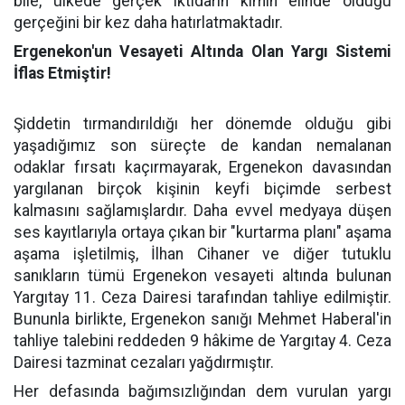
bile, ülkede gerçek iktidarın kimin elinde olduğu
gerçeğini bir kez daha hatırlatmaktadır.
Ergenekon'un Vesayeti Altında Olan Yargı Sistemi
İflas Etmiştir!
Şiddetin tırmandırıldığı her dönemde olduğu gibi
yaşadığımız son süreçte de kandan nemalanan
odaklar fırsatı kaçırmayarak, Ergenekon davasından
yargılanan birçok kişinin keyfi biçimde serbest
kalmasını sağlamışlardır. Daha evvel medyaya düşen
ses kayıtlarıyla ortaya çıkan bir "kurtarma planı" aşama
aşama işletilmiş, İlhan Cihaner ve diğer tutuklu
sanıkların tümü Ergenekon vesayeti altında bulunan
Yargıtay 11. Ceza Dairesi tarafından tahliye edilmiştir.
Bununla birlikte, Ergenekon sanığı Mehmet Haberal'in
tahliye talebini reddeden 9 hâkime de Yargıtay 4. Ceza
Dairesi tazminat cezaları yağdırmıştır.
Her defasında bağımsızlığından dem vurulan yargı