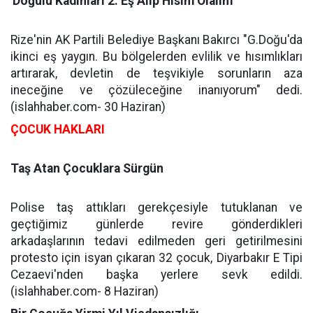
'Doğulu Kadınları 2. Eş Alıp Hısım Olalım'
Rize'nin AK Partili Belediye Başkanı Bakırcı "G.Doğu'da
ikinci eş yaygın. Bu bölgelerden evlilik ve hısımlıkları
artırarak, devletin de teşvikiyle sorunların aza
ineceğine ve çözüleceğine inanıyorum" dedi.
(islahhaber.com- 30 Haziran)
ÇOCUK HAKLARI
Taş Atan Çocuklara Sürgün
Polise taş attıkları gerekçesiyle tutuklanan ve
geçtiğimiz günlerde revire gönderdikleri
arkadaşlarının tedavi edilmeden geri getirilmesini
protesto için isyan çıkaran 32 çocuk, Diyarbakır E Tipi
Cezaevi'nden başka yerlere sevk edildi.
(islahhaber.com- 8 Haziran)