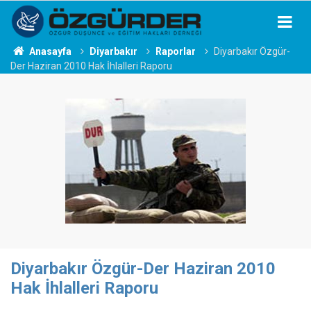
Anasayfa
Diyarbakır
Raporlar
Diyarbakır Özgür-
Der Haziran 2010 Hak İhlalleri Raporu
Diyarbakır Özgür-Der Haziran 2010
Hak İhlalleri Raporu