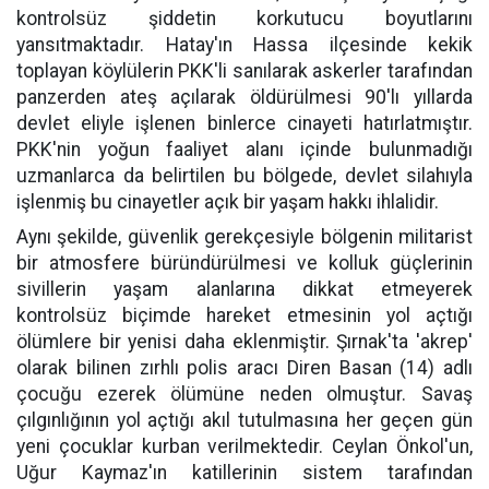
kontrolsüz şiddetin korkutucu boyutlarını
yansıtmaktadır. Hatay'ın Hassa ilçesinde kekik
toplayan köylülerin PKK'li sanılarak askerler tarafından
panzerden ateş açılarak öldürülmesi 90'lı yıllarda
devlet eliyle işlenen binlerce cinayeti hatırlatmıştır.
PKK'nin yoğun faaliyet alanı içinde bulunmadığı
uzmanlarca da belirtilen bu bölgede, devlet silahıyla
işlenmiş bu cinayetler açık bir yaşam hakkı ihlalidir.
Aynı şekilde, güvenlik gerekçesiyle bölgenin militarist
bir atmosfere büründürülmesi ve kolluk güçlerinin
sivillerin yaşam alanlarına dikkat etmeyerek
kontrolsüz biçimde hareket etmesinin yol açtığı
ölümlere bir yenisi daha eklenmiştir. Şırnak'ta 'akrep'
olarak bilinen zırhlı polis aracı Diren Basan (14) adlı
çocuğu ezerek ölümüne neden olmuştur. Savaş
çılgınlığının yol açtığı akıl tutulmasına her geçen gün
yeni çocuklar kurban verilmektedir. Ceylan Önkol'un,
Uğur Kaymaz'ın katillerinin sistem tarafından