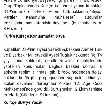
Ankara Cumhuriyet Başsavcılığı, partisinin TBMM'deki
Grup Toplantısında Kürtçe konuşma yapan kapatılan
DTP'nin eski milletvekili Ahmet Türk hakkında, ''Siyasi
Partiler Kanunu'na muhalefet'' suçundan
cezalandırılması istemiyle dava açtı. (islahhaber.com-
8 Haziran)
Türk'e Kürtçe Konuşmadan Dava
Kapatılan DTP'nin siyasi yasaklı Eşbaşkanı Ahmet Türk
ve Diyarbakır Milletvekili Aysel Tuğluk hakkında Roj TV
yayınlarına katılmak, çeşitli Newroz etkinliklerinde
yaptıkları konuşmalar, Dağlıca baskını sonrası 8
askerin teslim alınması gibi birçok nedenden dolayı
haklarında 'örgüt propagandası yapmak' iddiasıyla
açılan davaların duruşması Ankara 12. Ağır Ceza
Mahkemesi'nde görüldü. Duruşmalar 12 Ekim tarihine
erteledi. (Gündem - 9 Haziran)
Kürtçe BDP'ye Yasak