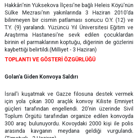
Hakkâri'nin Yüksekova İlçesi'ne bağlı Heleis Köyü'nün
Sülke Mezrası'nın yakınlarında 3 Haziran 2010'da
bilinmeyen bir cismin patlaması sonucu O.Y. (12) ve
T.Y. (9) yaralandı. Yüzüncü Yıl Üniversitesi Eğitim ve
Araştırma Hastanesi'ne sevk edilen çocuklardan
birinin el parmaklarının koptuğu, diğerinin de gözlerini
kaybettiği belirtildi.(Milliyet - 3 Haziran)
TOPLANTI VE GÖSTERİ ÖZGÜRLÜĞÜ
Golan'a Giden Konvoya Saldırı
İsrail'i kuşatmak ve Gazze filosuna destek vermek
için yola çıkan 300 araçlık konvoy Kiliste Emniyet
güçleri tarafından engellendi. 20'nin üzerinde Sivil
Toplum Örgütü tarafından organize edilen konvoyda
300 araç bulunuyordu. Kovoydaki 2000 kişi ile polis
arasında kavganın meydana geldiği vurgulandı.