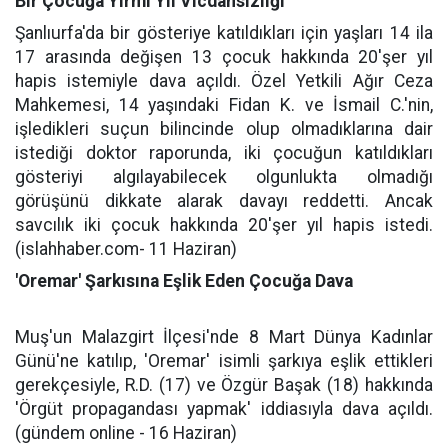
Bir Çocuğa Yirmi Yıl Vicdansızlığı
Şanlıurfa'da bir gösteriye katıldıkları için yaşları 14 ila
17 arasında değişen 13 çocuk hakkında 20'şer yıl
hapis istemiyle dava açıldı. Özel Yetkili Ağır Ceza
Mahkemesi, 14 yaşındaki Fidan K. ve İsmail C.'nin,
işledikleri suçun bilincinde olup olmadıklarına dair
istediği doktor raporunda, iki çocuğun katıldıkları
gösteriyi algılayabilecek olgunlukta olmadığı
görüşünü dikkate alarak davayı reddetti. Ancak
savcılık iki çocuk hakkında 20'şer yıl hapis istedi.
(islahhaber.com- 11 Haziran)
'Oremar' Şarkısına Eşlik Eden Çocuğa Dava
Muş'un Malazgirt İlçesi'nde 8 Mart Dünya Kadınlar
Günü'ne katılıp, 'Oremar' isimli şarkıya eşlik ettikleri
gerekçesiyle, R.D. (17) ve Özgür Başak (18) hakkında
'Örgüt propagandası yapmak' iddiasıyla dava açıldı.
(gündem online - 16 Haziran)