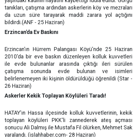
yaşındaki kadının hayatını kaybettiği iddia edildi. Görgü
tanıkları, çatışma ardından askerlerin köy ve mezraları
da uzun süre tarayarak maddi zarara yol açtığını
bildirdi.(ANF - 25 Haziran)
Erzincan'da Ev Baskını
Erzincan'ın Hürrem Palangası Köyü'nde 25 Haziran
2010'da bir eve baskın düzenleyen kolluk kuvvetleri
ile evde bulunanlar arasında çıktığı ileri sürülen
çatışma sonunda evde bulunan ve isimleri
belirlenemeyen iki kişinin öldürüldüğü öğrenildi (Star -
26 Haziran)
Askerler Kekik Toplayan Köylüleri Taradı!
HATAY'ın Hassa ilçesinde kolluk kuvvetlerinin, kekik
toplayan köylüleri PKK'li zannederek ateş açması
sonucu Ali Dalmış ile Mustafa Fil ölürken, Mehmet Sak
yaralandı. (islahhaber.com- 28 Haziran)