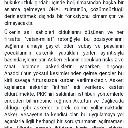
hukuksuzluk girdabı içinde boğulmasından başka bir
anlama gelmeyen OHAL zulmünün, çözümsüzlüğü
derinleştirmek dışında bir fonksiyonu olmamıştır ve
olmayacaktır.
Ülkenin asıl sahipleri olduklarını düşünen ve her
fırsatta "vatan-millet" retoriğiyle bu pozisyonlarını
sağlama almaya gayret eden subay ve paşaların
çocuklarının askerlik yaptıkları yerler ayrıntısıyla
basında işlenmiştir. Askeri erkânın çocukları risksiz ve
rahat biçimde askerliklerini yaparken, birçoğu
Anadolu'nun yoksul kesimlerinden gelme gençler bu
kirli savaşa fütursuzca kurban verilmektedir. Askeri
kışlalarda askerler "intihar" adı verilerek kasten
öldürülmekte, PKK'nin saldırıları istihbari yöntemlerle
önceden bilinmesine rağmen Aktütün ve Dağlıca'da
olduğu gibi askerler bilerek ölüme yollanmaktadır.
Askeri vesayetin ta kendisi olan bu uygulamaya yol
açanlarla ilgili herhangi bir soruşturmanın açılmaması