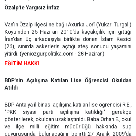
Özalp'te Yargısız İnfaz
Van'ın Özalp İlçesi'ne bağlı Axurka Jorî (Yukarı Turgalı)
Köyü'nden 25 Haziran 2010'da kaçakçılık için gittiği
İran'dan üç arkadaşıyla birlikte dönen İslam Kesici
(26), sınırda askerlerin açtığı ateş sonucu yaşamını
yitirdi. (yeniozgurpolitika.com - 28 Haziran)
EĞİTİM HAKKI
BDP'nin Açılışına Katılan Lise Öğrencisi Okuldan
Atıldı
BDP Antalya il binası açılışına katılan lise öğrencisi R.E.,
"PKK siyasi parti açılışına katıldığı" gerekçe
gösterilerek, okuldan uzaklaştırıldı. Baba Orhan E., okul
ve ilçe milli eğitim müdürlüğü hakkında suç
duyurusunda bulunacağını belirtti.27 Aralık 2009'da