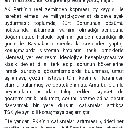
artırması sorunun kangrenleşmesine yol açmıştır.
AK Parti'nin reel zeminden kopması, oy kaygısı ile
hareket etmesi ve milliyetçi-şovenist dalgaya ayak
uydurması; toplumda, Kürt Sorununun çözümü
noktasında hükümetin samimi olmadığı sonucunu
doğurmuştur. Hâlbuki açılımın gündemleştirildiği ilk
günlerde Başbakanın meclis kürsüsünden yaptığı
konuşmalarda sistemin hatalarını tarihi örneklerle
işlemesi, yer yer resmi ideolojiyle hesaplaşması ve
klasik devlet dilini terk edip, sorunun kökenlerine
inmek suretiyle çözümlemelerde bulunması, umut
aşılaması, çözüm isteyen tüm kesimler tarafından
olumlu bulunmuş ve desteklenmişti. Ama bu olumlu
beyanatların ardından takip edilen siyaset de
göstermiştir ki hükümet, sorunu çözme adına cesur
davranmak bir yere dursun, çatışmalar arttıkça
TSK'yle aynı dili konuşmaya başlamıştır.
Öte yandan, PKK'nin çatışmaları artırması, şiddeti her