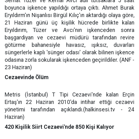
Serhat Tüzer ve Kemal Avcı adlı tutsaklara 5 saat
boyunca işkence yapıldığı ortaya çıktı. Ahmet Burak
Eryıldırm'ın Nişanlısı Birgül Kılıç'ın aktardığı olaya göre,
21 Haziran günü üç kişilik hücrede birlikte kalan
Eryıldırım, Tüzer ve Avcı'nın işkenceden sonra
başgardiyan ve cezaevi müdürü tarafından revire
götürme bahanesiyle havasız, ışıksız, duvarları
süngerlerle kaplı 'sünger odası' olarak bilinen işkence
odasına zorla sokularak işkenceden geçirildiler. (ANF -
23 Haziran)
Cezaevinde Ölüm
Metris (İstanbul) T Tipi Cezaevi'nde kalan Erçin
Ertaş'ın 22 Haziran 2010'da intihar ettiği cezaevi
yönetimi tarafından açıklandı.(halkinsesi.tv - 24
Haziran)
420 Kişilik Siirt Cezaevi'nde 850 Kişi Kalıyor