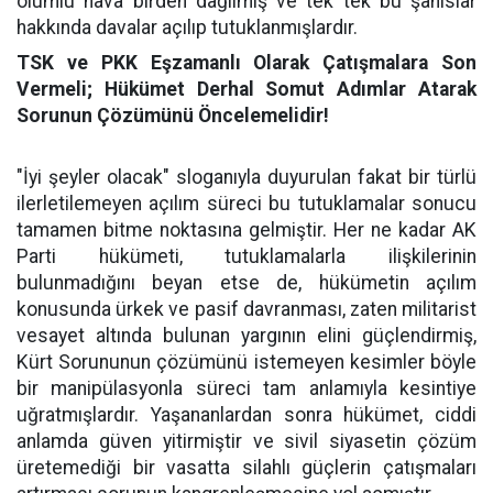
olumlu hava birden dağılmış ve tek tek bu şahıslar
hakkında davalar açılıp tutuklanmışlardır.
TSK ve PKK Eşzamanlı Olarak Çatışmalara Son
Vermeli; Hükümet Derhal Somut Adımlar Atarak
Sorunun Çözümünü Öncelemelidir!
"İyi şeyler olacak" sloganıyla duyurulan fakat bir türlü
ilerletilemeyen açılım süreci bu tutuklamalar sonucu
tamamen bitme noktasına gelmiştir. Her ne kadar AK
Parti hükümeti, tutuklamalarla ilişkilerinin
bulunmadığını beyan etse de, hükümetin açılım
konusunda ürkek ve pasif davranması, zaten militarist
vesayet altında bulunan yargının elini güçlendirmiş,
Kürt Sorununun çözümünü istemeyen kesimler böyle
bir manipülasyonla süreci tam anlamıyla kesintiye
uğratmışlardır. Yaşananlardan sonra hükümet, ciddi
anlamda güven yitirmiştir ve sivil siyasetin çözüm
üretemediği bir vasatta silahlı güçlerin çatışmaları