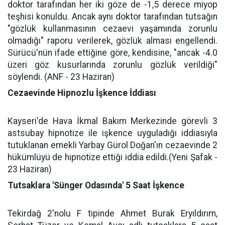
doktor tarafından her iki göze de -1,5 derece miyop
teşhisi konuldu. Ancak aynı doktor tarafından tutsağın
"gözlük kullanmasının cezaevi yaşamında zorunlu
olmadığı" raporu verilerek, gözlük alması engellendi.
Sürücü'nün ifade ettiğine göre, kendisine, "ancak -4.0
üzeri göz kusurlarında zorunlu gözlük verildiği"
söylendi. (ANF - 23 Haziran)
Cezaevinde Hipnozlu İşkence İddiası
Kayseri'de Hava İkmal Bakım Merkezinde görevli 3
astsubay hipnotize ile işkence uyguladığı iddiasıyla
tutuklanan emekli Yarbay Gürol Doğan'ın cezaevinde 2
hükümlüyü de hipnotize ettiği iddia edildi.(Yeni Şafak -
23 Haziran)
Tutsaklara 'Sünger Odasında' 5 Saat İşkence
Tekirdağ 2'nolu F tipinde Ahmet Burak Eryıldırım,